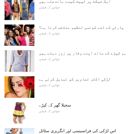
ایک جیکٹ پر ٹپیٹ کیسے باندھتے ہیں
خواتین کے فیشن
پارٹی کے لئے کونسی تنظیم منتخب کرنا ہے؟
خواتین کے فیشن
ہم کپڑے کے ساتھ اپنے وقار پر زور دیتے ہیں
خواتین کے فیشن
لڑکی اکثر تصاویر کو تبدیل کرتی ہے
خواتین کے فیشن
سجیلا گھر کے کپڑے
خواتین کے فیشن
اس لڑکی کی فرانسیسی اور انگریزی سٹائل