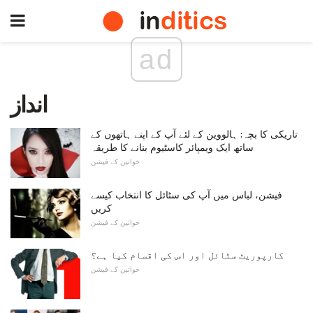
ad
انداز
تاریکی کا بچہ: ہالووین کے لئے آپ کے اپنے ہاتھوں کے
ساتھ ایک ویمپائر کاسٹیوم بنانے کا طریقہ
خواتین کے فیشن
فیشن، لباس میں آپ کی سٹائل کا انتخاب کیسے
کریں
خواتین کے فیشن
کارپوریٹ سٹائل اور اس کی اقسام کیا ہے؟
خواتین کے فیشن