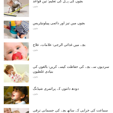
بچوں کی پہل کی تعلیم: تین قواعد
بچوں
بچوں میں تیز اور دائمی پییلونیٹریس
بچوں
بچے میں غذائی الرجی: علامات، علاج
بچوں
سردیوں سے بچے کی حفاظت کیسے کریں: بالغوں کی
بنیادی غلطیوں
بچوں
دودھ دانتوں کے پرائمری شیڈنگ
بچوں
سماعت کی خرابی کے ساتھ بچے کی جسمانی ترقی