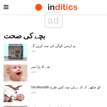
ad
بچے کی صحت
ہم ارسن کوگن کی مدد کریں گے
بچوں
بچے کا بڑا سر
بچوں
Shchitovidki کو چکھنے کے لئے پہلی مدد کس طرح
بچوں