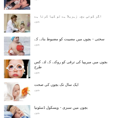
اگر کوئی بچہ زہریلا ہے تو کیا کرنا ہے
بچوں
سختی - بچوں میں مصیبت کو مضبوط بنانے کے
بچوں
بچوں میں میریپیا کی ترقی کو روکنے کے لئے کس
طرح
بچوں
ایک سال تک بچوں کی صحت
بچوں
بچوں میں سبزی - ویسکول ڈسٹونیا
بچوں