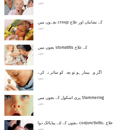
بچوں
بچےوں میں croup کے نشانیاں اور علاج
بچوں
بچوں میں stomatitis کے علاج
بچوں
اگر وہ بیمار ہو تو بچہ کو متاثر نہ کرے
بچوں
پری اسکول کے بچوں میں Stammering
بچوں
بچوں کے لئے پیڈیاٹک دوا، conjunctivitis، علاج
بچوں