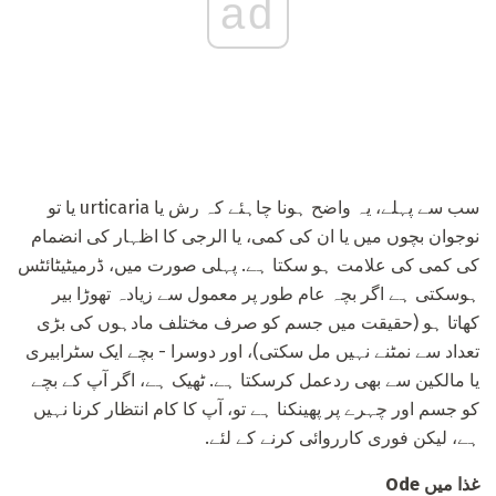
ad
سب سے پہلے، یہ واضح ہونا چاہئے کہ رش یا urticaria یا تو
نوجوان بچوں میں یا ان کی کمی، یا الرجی کا اظہار کی انضمام
کی کمی کی علامت ہو سکتا ہے. پہلی صورت میں، ڈرمیٹیٹائٹس
ہوسکتی ہے اگر بچہ عام طور پر معمول سے زیادہ تھوڑا بیر
کھاتا ہو (حقیقت میں جسم کو صرف مختلف مادہوں کی بڑی
تعداد سے نمٹنے نہیں مل سکتی)، اور دوسرا - بچے ایک سٹرابیری
یا مالکین سے بھی ردعمل کرسکتا ہے. ٹھیک ہے، اگر آپ کے بچے
کو جسم اور چہرے پر پھینکنا ہے تو، آپ کا کام انتظار کرنا نہیں
ہے، لیکن فوری کارروائی کرنے کے لئے.
غذا میں Ode