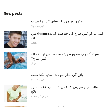
New posts
مکرو اور مرچ کے ساتھ کاربنارا پیسٹ
گھر سننے والا
مرد dummies: اپنے آپ کو کس طرح کی حفاظت کے
لئے
تعلقات
سوئمنگ جب صحیح طریقے سے سانس لینے کے لئے
کس طرح؟
کھیل
پائن گری دار میوے کے ساتھ بیکڈ سیب
گھر سننے والا
مثلث میں سوزش کے عمل کے سبب، علامات اور
علاج
خواتین کی صحت