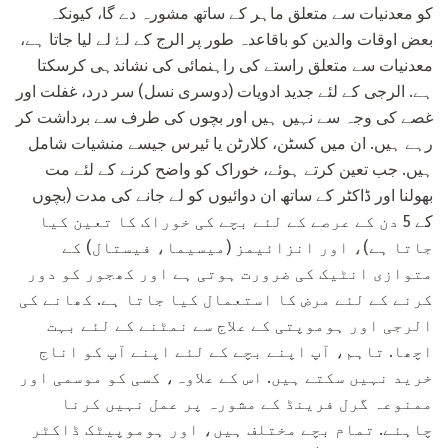
کو معدنیات سے متعلق ماہر کے ساتھ مشورہ دے گا، کیونکہ
بعض اوقات والدین کو باقاعدہ طور پر الرج کے لۓ لے لیا جاتا ہے،
معدنیات سے متعلق راستے کی راہنمائی کی نشاندہی کرسکتا
ہے. الرجی کے لئے جدید ادویات (دوسری نسل) سر درد، غفلت اور
غصے کی وجہ سے نہیں ہیں اور بچوں کی طرف سے برداشت کر
رہے ہیں. ان میں کسٹن، کلارٹن یا ئیرس جیسے منشیات شامل
ہیں. جب تعین کرتے ہوئے، خوراک کو واضح کرنے کے لئے مت
بھولنا اور ڈاکٹر کے ساتھ ان دوائیوں کو لے جانے کی مدت (بچوں
کے 5 دن کے عرصے کے لئے بچے کی خوراک کا تعین کیا
جاتا ہے)، اور انزائیمز (میسیما، فیستال) کے
متوازی انٹیک کی ضرورت ہوتی ہے اور کھجور کو دور
کرنے کے لئے مرض کا استعمال کیا جاتا ہے. کھانے کی
الرجی اور ہوموپتی کے علاج سے نمٹنے کے لئے بہت
اچھا. تاہم، آپ اپنے بچے کے لئے اپنے آپ کو اناج
خرید نہیں سکتے ہیں. اس کے علاوہ، کسی کو موسمی اور
ممنوعہ گرل فرینڈ کے مشورہ پر عمل نہیں کرنا
چاہئے. تمام بچے مختلف ہیں، اور ہوموپیٹک ڈاکٹر