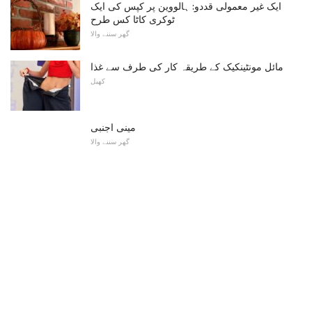
ایک غیر معمولی قددو: ہالووین پر کپس کی ایک
ٹوکری کاٹا کس طرح
گھر سننے والا
مائل مونٹینکیک کے طریقہ کار کی طرف سے غذا
کھیل
مینی اجنبی
گھر سننے والا