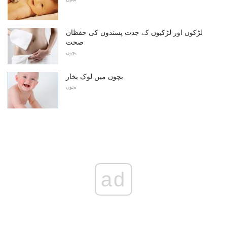
لڑکوں اور لڑکیوں کے جدت پسندوں کی حفظان
صحت
بچوں
بچوں میں لوک بخار
بچوں
ad