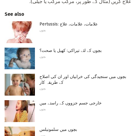
علاج کریں (مثال کے طور پر، مرکب مرکب یا جیلی).
See also
Pertussis: علامات، علامات، علاج
بچوں
بچوں کے لئے تیراکی: کھیل یا صحت؟
بچوں
بچوں میں سنجیدگی کی خرابیاں اور ان کی اصلاح
کے طریقہ کار
بچوں
خارجی جسم جزووں کے راستے میں
بچوں
بچوں میں سلمونیلس
بچوں