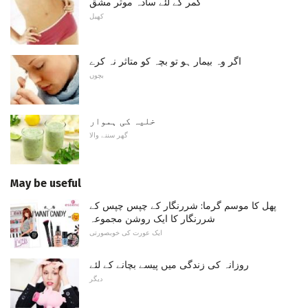
کمر کے لئے سادہ موثر مشق
کھیل
اگر وہ بیمار ہو تو بچہ کو متاثر نہ کرے
بچوں
خلیہ کی ہموار
گھر سننے والا
May be useful
پھل کا موسم گرما: شررنگار کے چپس چپس کے
شررنگار کا ایک روشن مجموعہ
ایک عورت کی خوبصورتی
روزانہ کی زندگی میں پیسے بچانے کے لئے
دیگر