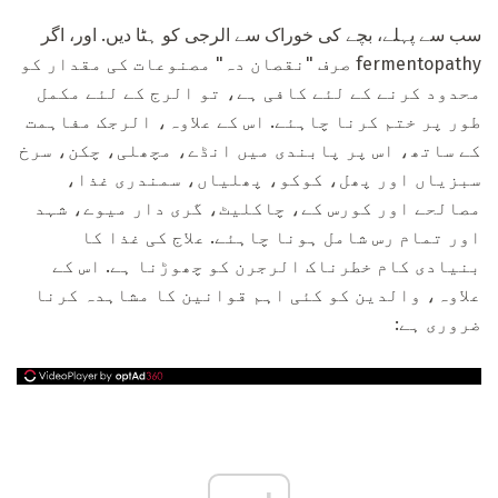
سب سے پہلے، بچے کی خوراک سے الرجی کو ہٹا دیں. اور، اگر
fermentopathy صرف "نقصان دہ" مصنوعات کی مقدار کو
محدود کرنے کے لئے کافی ہے، تو الرج کے لئے مکمل
طور پر ختم کرنا چاہئے. اس کے علاوہ، الرجک مفاہمت
کے ساتھ، اس پر پابندی میں انڈے، مچھلی، چکن، سرخ
سبزیاں اور پھل، کوکو، پھلیاں، سمندری غذا،
مصالحے اور کورس کے، چاکلیٹ، گری دار میوے، شہد
اور تمام رس شامل ہونا چاہئے. علاج کی غذا کا
بنیادی کام خطرناک الرجرن کو چھوڑنا ہے. اس کے
علاوہ، والدین کو کئی اہم قوانین کا مشاہدہ کرنا
ضروری ہے: