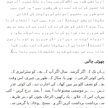
آزمائشی طور پر تلاش کریں. ہمارے ملک میں، الرجین
کا تعین کرنے کے لئے دو طریقوں ہیں - یہ خون میں
خاص طور پر مخصوص امونلولوبولینز کی کٹائی
سکیٹائزیشن ٹیسٹنگ اور عزم ہیں. کیا انتخاب کرنا
ہے؟ صرف ڈاکٹر کو حل کرنے کے لئے، سب کے بعد مریض
کو ضروری مدد فراہم کرنا ضروری ہے. اس کے علاوہ،
ادویات لینے نہ دیں اور اگر ضروری ہو تو، ہارمون
آٹٹمنٹ (اختتامی ڈرمیٹیٹائٹس کے لئے مقرر کیا
جاتا ہے، جو بچے کو شدید تکلیف کا سبب بنتا ہے).
چھوٹی چالیں
یہاں تک کہ اگر گزشتہ سال اگر آپ کے بچے کو سٹرابیری کے
پاس کوئی الرجی نہ تھی یا، مثال کے طور پر، چیری، اس وقت
بچے کو نصف کلو بیر میں کھانے کی اجازت دینے کی کوئی عذر
نہیں ہے. ہر موسمی مصنوعات آہستہ آہستہ درج کریں - کئی
بیریاں. اس کے علاوہ، یاد رکھیں: الرجک بچوں کو بہتر طریقے
سے برداشت برداشت کریں اگر وہ مسح ہوجائے یا گرمی سے