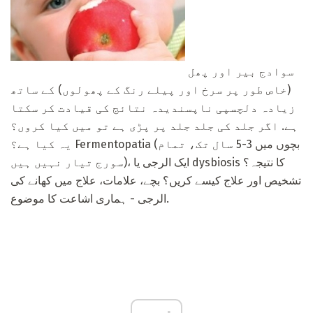
سوادج بیر اور پھل
(خاص طور پر سرخ اور پیلے رنگ کے پھولوں) کے ساتھ
زیادہ دلچسپی ناپسندیدہ نتائج کی قیادت کر سکتا
ہے. اگر جلد کی جلد جلد پر پڑی ہے تو میں کیا کروں؟
یہ کیا ہے؟ Fermentopatia (بچوں میں 3-5 سال تک، تمام
سورج تیار نہیں ہیں)، ایک الرجی یا dysbiosis کا نتیجہ؟
تشخیص اور علاج کیسے کریں؟ بچے، علامات، علاج میں کھانے کی
الرجی - ہماری اشاعت کا موضوع.