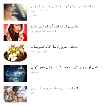
اناساساسا والوکوکوفا گاکسی جعلی، تصویر
کا حامل ہے
ستارے
نیا سال کے لۓ اپنے آپ کو کیسے ڈالو
ایک عورت کی خوبصورتی
مختلف ضروری تیل کی خصوصیات
خواتین کی صحت
پانی اور زمین کی علامات کے لئے مالی پیش گوئی
نامعلوم
تمام بلیوں جنت میں جاتے ہیں!
دیگر