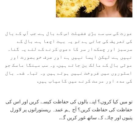
عورت کی سب سے بڑی فضیلت اس کے بال ہے. جب آپ کے بال
کی تعریف کی جاتی ہے تو یہ بہت اچھا ہے. بال کے
سرسبز اور چمکدار سر کا دعوی کرنے کے لئے یہ گناہ
نہیں ہے. لیکن ایسا نہیں ہے اور صرف خوبصورت اور
موٹی بال کے مالک بن جاتے ہیں. وہ سب مہنگا ماسک جو
اسٹوروں میں فروخت نہیں ہوتے ہیں وہ تباہ شدہ بال
کی مدد اور مرمت کرنے میں کامیاب ہیں.
تو میں کیا کروں؟ اپنے بالوں کی حفاظت کیسے کریں اور اس کی
حفاظت کی حفاظت کریں؟ آج ہم عمدہ ریستورانوں پر لاورل
پتیوں اور چائے کے ساتھ غور کریں گے.