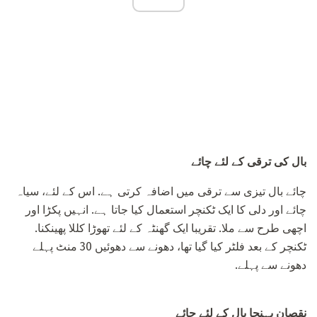
بال کی ترقی کے لئے چائے
چائے بال تیزی سے ترقی میں اضافہ کرتی ہے. اس کے لئے، سیاہ
چائے اور دلی کا ایک ٹکنچر استعمال کیا جاتا ہے. انہیں پکڑا اور
اچھی طرح سے ملا. تقریبا ایک گھنٹہ کے لئے تھوڑا کللا پھینکنا.
ٹکنچر کے بعد فلٹر کیا گیا تھا، دھونے سے دھوئیں 30 منٹ پہلے
دھونے سے پہلے.
نقصان پہنچا بال کے لئے چائے