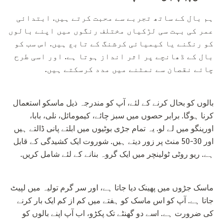
ہم بال کے ساتھ تجربے سے محبت کرتے ہیں. ابتدائی
عمر کی بہت سی لڑکیاں مختلف رنگوں میں اپنے بالوں
کو رنگنے یا کیمیائی کرشنگ کے تابع ہیں. اس سب کو
بال کے ڈھانچے پر اثر انداز ہوتا ہے. اور اسی طرح
چائے نقصان سے نمٹنے میں مدد کرسکتے ہیں.
بالوں کو بحال کرنے کے لئے، آپ کو مندرجہ ذیل ماسکو استعمال
کرنا ہوگا. برابر حصوں میں سبز چائے، کیمومائل، نلی، بابا،
اورینگو میں لے لو. یہ تمام جڑی بوٹیوں میں ابلتے پانی ڈالتے ہیں
اور 30-50 منٹ پر زور دیتے ہیں. شوروت ایک کشیدگی کے قابل
ہے. ریو روٹی ٹولینچر میں ایک گروہ بنانے کے لئے شامل کریں.
ماسک جڑوں میں پھینک دیا جاتا ہے، اور سر گرم تولیہ میں لپیٹ
جاتا ہے. آپ کو اس ماسک کو ہفتے میں کم از کم ایک بار کرنے
کی ضرورت ہے. اسے دو گھنٹے تک پکڑو، اب آپ اپنے بالوں کو