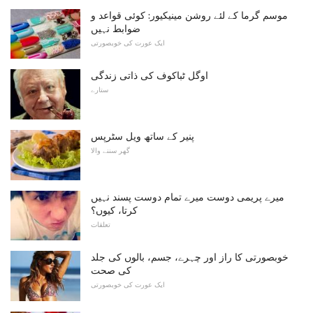
موسم گرما کے لئے روشن مینیکیور: کوئی قواعد و
ضوابط نہیں
ایک عورت کی خوبصورتی
اوگل ٹباکوف کی ذاتی زندگی
ستارے
پنیر کے ساتھ ویل سٹرپس
گھر سننے والا
میرے پریمی دوست میرے تمام دوست پسند نہیں
کرتا، کیوں؟
تعلقات
خوبصورتی کا راز اور چہرے، جسم، بالوں کی جلد
کی صحت
ایک عورت کی خوبصورتی