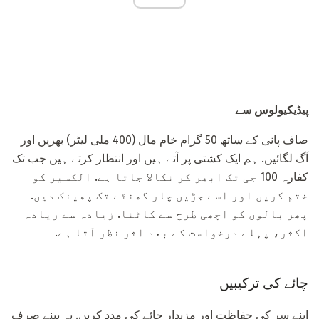
پیڈیکیولوس سے
صاف پانی کے ساتھ 50 گرام خام مال (400 ملی لیٹر) بھریں اور
آگ لگائیں. ہم ایک کشتی پر آتے ہیں اور انتظار کرتے ہیں جب تک
کفارہ 100 جی تک ابھر کر نکالا جاتا ہے. الکسیر کو
ختم کریں اور اسے جڑیں چار گھنٹے تک پھینک دیں.
پھر بالوں کو اچھی طرح سے کاٹنا. زیادہ سے زیادہ
اکثر، پہلے درخواست کے بعد اثر نظر آتا ہے.
چائے کی ترکیبیں
اپنے سر کی حفاظت اور مزیدار چائے کی مدد کریں. یہ پینے صرف