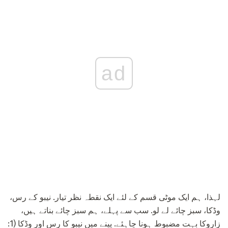
ad
لہذا، ہم ایک موٹی قسم کے لئے ایک نقطہ نظر تیار. نیبو کے رس،
وڈکا، سبز چائے لے لو. سب سے پہلے، ہم سبز چائے بناتے ہیں،
زاروکا بہت مضبوط ہونا چاہئے. پینے میں نیبو کا رس اور وڈکا (1: