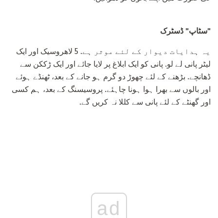
"سٹاپ" ڈسٹرک
یہ ہدایات دیوار کے لئے موثر ہے. 5 لاھروسیک اور ایک
لیٹر پانی لے لو. پانی کو ایک ابلاغ پر لایا جائے اور ایک ڑککن سے
ڈھانچے. بڑھنے کے لئے چھوڑ دو گرم ہو جانے کے بعد، ٹھنڈے ہوئے
اور بالوں سے بھرا ہوا ہونا چاہئے. پروسیسنگ کے بعد، ہم کسی
اور گھنٹے کے لئے پانی سے کللا نہ کریں گے.
ad