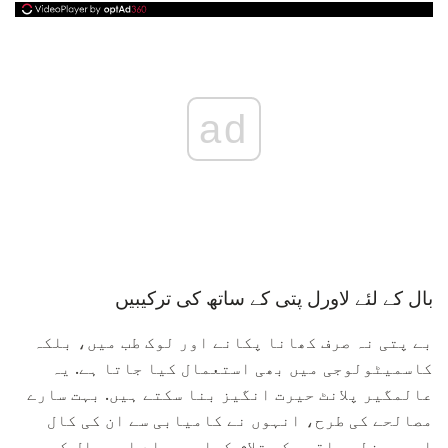
ad
بال کے لئے لاورل پتی کے ساتھ کی ترکیبیں
بے پتی نہ صرف کھانا پکانے اور لوک طب میں، بلکہ
کاسمیٹولوجی میں بھی استعمال کیا جاتا ہے. یہ
عالمگیر پلانٹ حیرت انگیز بنا سکتے ہیں. بہت سارے
مصالحے کی طرح، انہوں نے کامیابی سے ان کی کال
اور ویزلی حلقوں کو تلاش کیا. یہ جلد اور بال کی