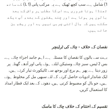
1) شامل ہے. سب کچھ ٹھیک ہے. یہ مرکب پانی (1 L) کے ساتھ
ٹھنڈا ہونا ضروری ہے. اس کا مطلب ہر واش کے بعد
بالوں پر ہوتا ہے. اور چند ہفتوں کے بعد، آپ دیکھ
سکتے ہیں کہ بال اتنی چربی نہیں ہے اور ریشم بن
جاتے ہیں.
نقصان کے خلاف - چائے کی ٹراینچر
بہت سے بالوں کا نقصان کا مسئلہ ہے. اہم جامد اجزاء چائے ہے.
بس 2 ٹیس. سبز چائے وستیکن ابلتے ہوئے پانی اور آدھے گھنٹہ پر
زور دیتا ہے. پھر ہم برچ اور بوجھ سے ٹائیکورٹ تیار کرتے ہیں.
ایک شاندار ادویات حاصل کرنے کے لئے سبھی مل کر مخلوط ہوتے
ہیں، جو بال کو مضبوط کرتی ہیں. دھونے کے بعد ایک قطار امداد
کا استعمال کریں.
تقسیم کے اختتام کے خلاف چائے کا ماسک