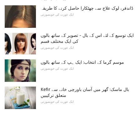
ڈاندفر، لوک علاج سے چھٹکارا حاصل کرنے کا طریقہ
ایک عورت کی خوبصورتی
ایک توسیع کے لئے اس کے بال - تصویر کے ساتھ بالوں
کی ایک مختلف قسم
ایک عورت کی خوبصورتی
موسم گرما کے انتخاب: ایک ہپ کے ساتھ بالوں
ایک عورت کی خوبصورتی
Kefir بال ماسک: گھر میں آسان باورچی خانے سے
متعلق ترکیبیں
ایک عورت کی خوبصورتی