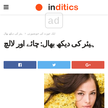
ad
ایک عورت کی خوبصورتی
ہیئر کی دیکھ بھال
ہیئر کی دیکھ بھال: چائے اور لالچ