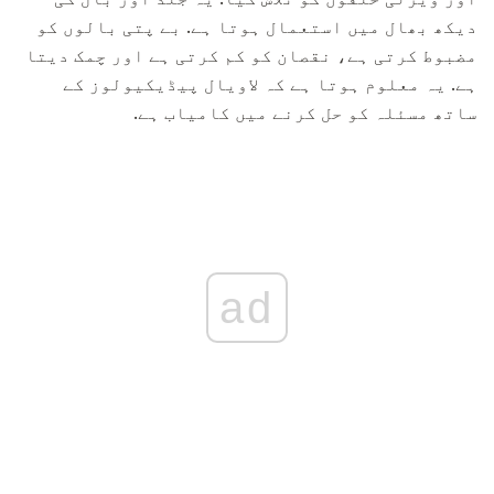
دیکھ بھال میں استعمال ہوتا ہے. بے پتی بالوں کو
مضبوط کرتی ہے، نقصان کو کم کرتی ہے اور چمک دیتا
ہے. یہ معلوم ہوتا ہے کہ لاویال پیڈیکیولوز کے
ساتھ مسئلہ کو حل کرنے میں کامیاب ہے.
ad