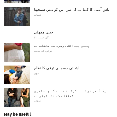
اس آدمی کا کہنا ہے کہ میں اس کو نہیں سمجھتا.
تعلقات
جیلی مچھلی
گھر سننے والا
پہلی پیدائش دوسری سے مختلف ہے
خواتین کی صحت
ابتدائی جسمانی ترقی کا نظام
بچوں
ایک آدمی کو ثابت کرنے کے لئے کہ وہ سنگین
تعلقات کے لئے تیار ہے
تعلقات
May be useful