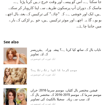
جا سکتا ہے. اس کو پیسے اور وقت خرچ نہیں کرنا پڑتا ہے.
ماسک کے دوران آپ پرسکون طریقے سے اپنا کاروبار کر سکتے
ہیں. ایک اور خوشی ہے کہ "چائے" کی ترکیبیں کے بعد، بال اچھے
بو بوے گا. یہ اچھے اور موثر ترکیبیں ہیں، جو ہر لڑکی کے بارے
میں جاننا چاہئے.
See also
نایاب بال کے ساتھ کیا کرنا ہے؟ پیشہ ورانہ ہیئرریسر
کے لئے تجاویز
ایک عورت کی خوبصورتی
موسم گرما کا کیا رنگ رنگ ہے؟
ایک عورت کی خوبصورتی
فیشن مختصر بال کٹیاں، موسم سرما 2016: خزاں
موسم سرما کے موسم 2015-2016 کے مختصر بال کے
لئے سب سے زیادہ سجیلا بالکنیٹ کی تصاویر
ایک عورت کی خوبصورتی