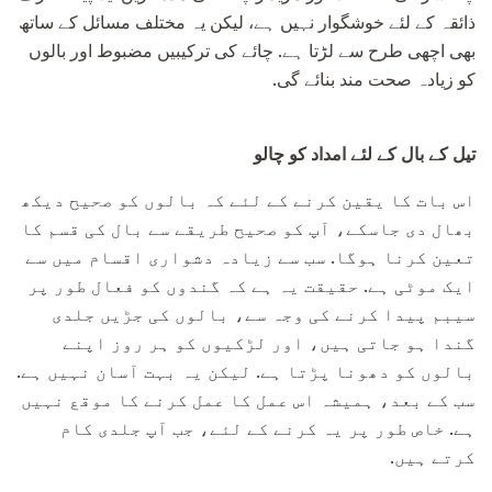
ذائقہ کے لئے خوشگوار نہیں ہے، لیکن یہ مختلف مسائل کے ساتھ
بھی اچھی طرح سے لڑتا ہے. چائے کی ترکیبیں مضبوط اور بالوں
کو زیادہ صحت مند بنائے گی.
تیل کے بال کے لئے امداد کو چالو
اس بات کا یقین کرنے کے لئے کہ بالوں کو صحیح دیکھ
بھال دی جاسکے، آپ کو صحیح طریقے سے بال کی قسم کا
تعین کرنا ہوگا. سب سے زیادہ دشواری اقسام میں سے
ایک موٹی ہے. حقیقت یہ ہے کہ گندوں کو فعال طور پر
سیبم پیدا کرنے کی وجہ سے، بالوں کی جڑیں جلدی
گندا ہو جاتی ہیں، اور لڑکیوں کو ہر روز اپنے
بالوں کو دھونا پڑتا ہے. لیکن یہ بہت آسان نہیں ہے.
سب کے بعد، ہمیشہ اس عمل کا عمل کرنے کا موقع نہیں
ہے. خاص طور پر یہ کرنے کے لئے، جب آپ جلدی کام
کرتے ہیں.