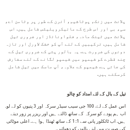
پلانٹ میں زنک، پوٹاشیم، آئرن کے طور پر وٹامن اے،
سی، بی اور اس طرح کے مائیکرویلیٹس شامل ہیں. اس
پلانٹ میں ٹینک مادہ، فلواونائڈز اور ضروری تیل
شامل ہیں. ترکیبیں کے لئے آپ کو خشک لاورل اور تازہ
دونوں کی ضرورت ہے. یہ بالور پتی کے ضروری تیل کے
چند قطرے کو شیمپو میں شیمپو لگانے کے لئے سفارش
کی جاتی ہے. شیمپو کے علاوہ، آپ ماسک میں تیل شامل
کرسکتے ہیں.
تیل کے بال کے لئے امداد کو چالو
اس عمل کے لۓ، 100 جی سیب سیڈر سرکہ اور 3 پتیوں کو لے لو.
اب ہم پودے کو سرکہ کے ساتھ ڈالتے ہیں اور ریزر پر زور دیتے
ہیں. اب ٹائکلور پانی سے 1: 1 کے ساتھ ٹھنڈا ہوا ہے. اعلی موٹائی
کی صورت میں اپنے بالوں کو دھوائیں.