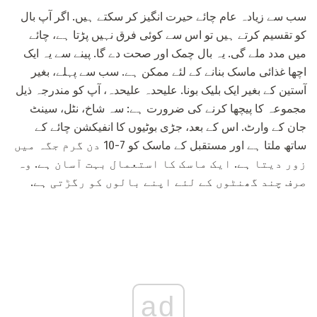
سب سے زیادہ عام چائے حیرت انگیز کر سکتے ہیں. اگر آپ بال
کو تقسیم کرتے ہیں تو اس سے کوئی فرق نہیں پڑتا ہے، چائے
میں مدد ملے گی. یہ بال چمک اور صحت دے گا. پینے سے یہ ایک
اچھا غذائی ماسک بنانے کے لئے ممکن ہے. سب سے پہلے، بغیر
آستین کے بغیر ایک بلیک بونا. علیحدہ علیحدہ، آپ کو مندرجہ ذیل
مجموعہ کا پیچھا کرنے کی ضرورت ہے: سہ شاخ، نٹل، سینٹ
جان کے وارٹ. اس کے بعد، جڑی بوٹیوں کا انفیکشن چائے کے
ساتھ ملتا ہے اور مستقبل کے ماسک کو 7-10 دن گرم جگہ میں
زور دیتا ہے. ایک ماسک کا استعمال بہت آسان ہے. وہ
صرف چند گھنٹوں کے لئے اپنے بالوں کو رگڑتی ہے.
ad