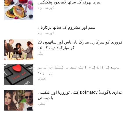
بیری بھرنے کے ساتھ لامحدود پینکیکس
گھر سننے والا
سیم اور مشروم کے ساتھ ترکاریاں
گھر سننے والا
23 فروری کو سرکاری مبارک باد: باس اور ساتھیوں
کو مبارکباد دینے کے لئے
دیگر
محبت کا ڈاٹ کام: انٹرنیٹ پر کتنا خراب ہو
رہا ہے؟
تعلقات
کیٹی ٹوروریا اور الیکسی Dolmatov (گوف): غداری
یا دوستی
ستارے