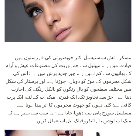
مسکرہ لش سنسنیشنل اکثر خوبصورتی کی فہرستوں میں
قیادت میں ہے: میبلبل سے جمہوریت کی مصنوعات عیش و آرام
کے بھائیوں سے کم نہیں ہے. چیز جدید برش میں ہے: اس کی
شکل محرموں کے موڑ کو دوبارہ جوڑتا ہے، اور پرستار کی شکل
میں مختلف سطحوں کو بال رنگوں کو بالکل رنگنے کی اجازت
دیتا ہے - جڑ سے تجاویز تک. ایک قدرتی میک اپ کے لئے، ایک پرت
کافی ہے: کئی تہوں کو جھوٹ محرموں کا اثر پیدا ہوتا ہے.
مسلسل سورج پانی سے دھویا جاتا ہے - یہ سب سے بہتر ہے کہ
میک اپ لوشن یا ہائیڈروفیلک تیل استعمال کریں.