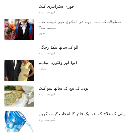
فوری سٹرابیری کیک
گھر سننے والا
تعطیلات کے بعد بچے کو اسکول میں کیسے مدد
ملتی ہے؟
بچوں
آلو کے ساتھ بیکڈ زچگی
گھر سننے والا
ڈیوڈ اور وکٹوریہ بیکہم
ستارے
پودے کے بیج کے ساتھ نیبو کیک
گھر سننے والا
پانی کے علاج کے لئے ایک فلٹر کا انتخاب کیسے کریں
گھر سننے والا