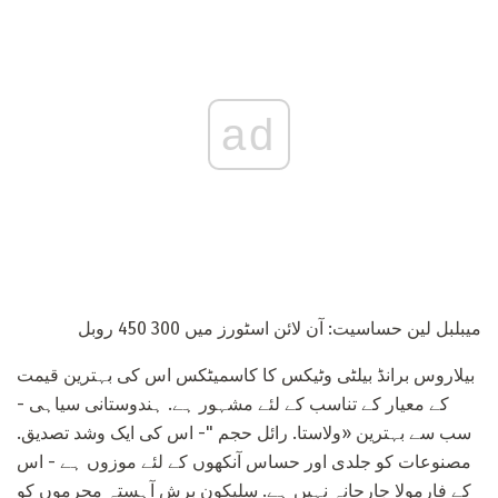
ad
میبلبل لین حساسیت: آن لائن اسٹورز میں 300 450 روبل
بیلاروس برانڈ بیلٹی وٹیکس کا کاسمیٹکس اس کی بہترین قیمت
کے معیار کے تناسب کے لئے مشہور ہے. ہندوستانی سیاہی -
سب سے بہترین «ولاستا. رائل حجم "- اس کی ایک وشد تصدیق.
مصنوعات کو جلدی اور حساس آنکھوں کے لئے موزوں ہے - اس
کے فارمولا جارحانہ نہیں ہے. سلیکون برش آہستہ محرموں کو