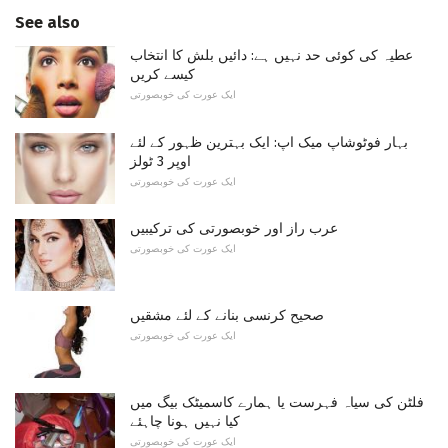
See also
عطیہ کی کوئی حد نہیں ہے: دائیں بلش کا انتخاب
کیسے کریں
ایک عورت کی خوبصورتی
بہار فوٹوشاپ میک اپ: ایک بہترین ظہور کے لئے
اوپر 3 ٹولز
ایک عورت کی خوبصورتی
عرب راز اور خوبصورتی کی ترکیبیں
ایک عورت کی خوبصورتی
صحیح کرنسی بنانے کے لئے مشقیں
ایک عورت کی خوبصورتی
فلٹن کی سیاہ فہرست یا ہمارے کاسمیٹک بیگ میں
کیا نہیں ہونا چاہئے
ایک عورت کی خوبصورتی