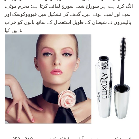
الگ کرتا ہے، ہر سوراخ شدہ سورج لفافے کرتا ہے: محرم موٹی،
لمبے اور لمبے ہوتے ہیں. گدھے کی تشکیل میں فیوووکوسک اور
پالیمروں نے شیطان کے طویل استعمال کے ساتھ بالوں کو خراب
نہیں کیا.