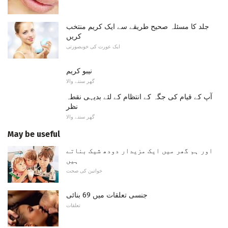
جلد کا مسئلہ صحیح طریقے سے ایک کریم منتخب
کریں
ایک عورت کی خوبصورتی
نیبو کریم
گھر سننے والا
آپ کے قیام کی جگہ کے انتظام کے لئے بدیہی نقطہ
نظر
گھر سننے والا
May be useful
اور ہم گھر میں ایک مزیدار دودھ شیک بناتے
ہیں
خواتین کی صحت
جنسی تعلقات میں 69 بنائی
تعلقات