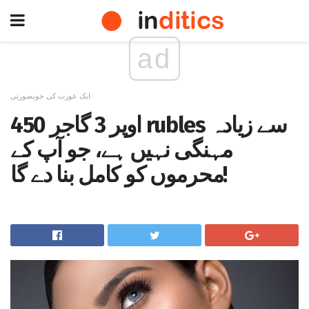
ad
ایک عورت کی خوبصورتی
اوپر 3 گاجر 450 rubles سے زیادہ
مہنگی نہیں ہے، جو آپ کے
محرموں کو کامل بنا دے گا!