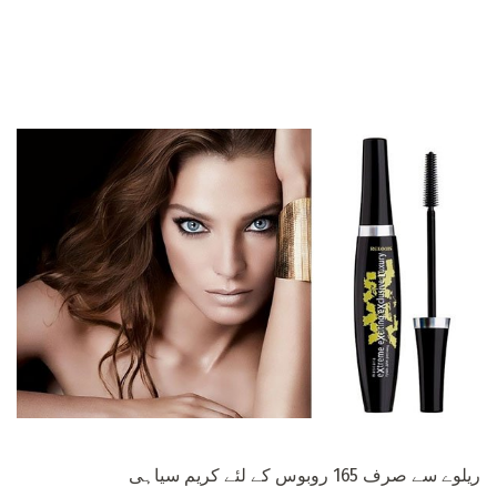
ریلوے سے صرف 165 روبوس کے لئے کریم سیاہی