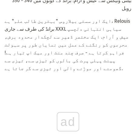
بیلٹی وٹیکس سے عیش و آرام: برانڈ کے کونوں میں 340 - 350
روبل
ایک اور سستی بیلاروس "بہترین طالب علم" ہے، Relouis
برانڈ کی طرف سے جاری XXXL سیاہی انتہائی دلچسپ
عیش و آرام. ایک مختصر ڈھیر سے لچکدار محدود برش،
محرموں کو رنگنے کے عمل میں نمایاں طور پر سہولت
فراہم کرتا ہے - صرف چند منٹ اور میک اپ تیار ہے!
پینٹ پہلی پرت کی بالوں کو تیزی سے، تیزی سے
گھومنے اور موڑنے والی اور تیزی سے گر جاتا ہے.
ad