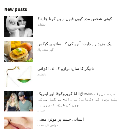
New posts
کوئی شخص مدد کیوں قبول نہیں کرنا چاہتا؟
تعلقات
ایک مزیدار ہدایت: آم پاکی کے ساتھ پینکیکس
گھر سننے والا
ٹائیگر کا سال: ترازو کے لئے افزائی
نامعلوم
انا کریروکوفا اور اینریک Iglesias سب سے پہلے
اپنے بچوں کو دکھایا: یہ واضح ہو گیا ہے کہ
بچوں کی طرح، تصویر ہے
ستارے
انسانی جسم پر موثر، معنی
خواتین کی صحت