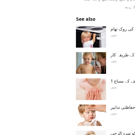
ہے.
See also
 کی روک تھام
بچوں
کے طریقہ کار
بچوں
چے کے مساج
بچوں
فاظتی تدابیر
بچوں
و سرد الرجی