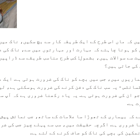
ں کہ ماں اس طرح کے ایک طریقہ کار سے بچ سکیں، ناک میں
 کو ہونا چاہئے کہ مہارت اور مہارتوں میں سے، ناک کی د
ہت سے سوالات ہیں، بشمول: کس طرح مناسب طریقے سے ڈراپیں
کی جاتی ہیں؟
اریوں میں، جس میں بچے کو ناک کی ضرورت ہوتی ہے. ایک 
ائٹس - یہ سب ناک کی دفن کرنے کی ضرورت ہوسکتی ہے، لی
و ان کی ضرورت ہوتی ہے. یہ یاد رکھنا ضروری ہے کہ آپ س
 ہے.
ے کہ بیماری کے تھوڑا سا علامات کے ساتھ، جب نمائش پیش 
ا ضروری ہے. اگرچہ حقیقت میں، سب سے پہلے چیز جس کی ضر
مکین کی بچی کی ناک کو صاف کرنے کے لئے ہے.