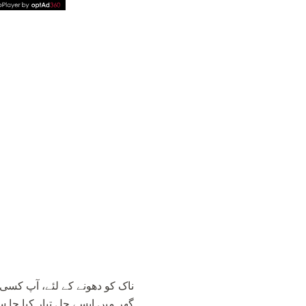
ناک کو دھونے کے لئے، آپ کس
گھر میں ایسے حل تیار کیا جا سک