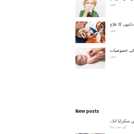
بچوں
انتوں کا علاج
بچوں
ج کی خصوصیات
بچوں
New posts
ں سکرایا انڈے
گھر سننے والا