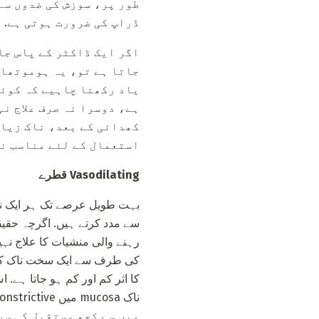
طور پر، سوزش کی ضدوں سے
ڈراپ کی ضرورت ہوتی ہے.
اگر ایک ڈاکٹر کے پاس جا
جاتا ہے تو، یہ ہوموتھات
یاد رکھنا چاہیے کہ کوئی
ہے، دوسرا نہ صرف علاج ن
کھدائی کے بعد، ناک زیاد
استعمال کے لئے مناسب نہ
Vasodilating قطرے
بہت طویل عرصے تک ہر ایک نے 
سے مدد کرتے ہیں. اگرچہ حقیقت 
رہنے والی منشیات کا علاج نہی
کی طرف سے ایک سخت ناک کی 
کا اثر کم اور کم ہو جاتا ہے.
میں سے کچھ مستقبل کی سر