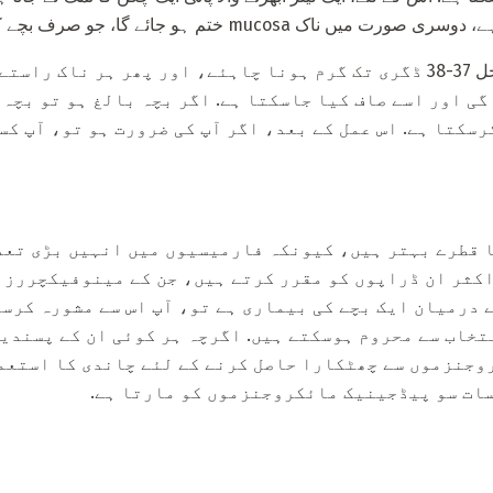
muc ختم ہو جائے گا، جو صرف بچے کو نقصان پہنچے گا.
تیاری یا خریداری شدہ نمکین حل 37-38 ڈگری تک گرم ہونا چاہئے، اور پھر ہ
گی اور اسے صاف کیا جاسکتا ہے. اگر بچہ بالغ ہو تو بچہ 
رسکتا ہے. اس عمل کے بعد، اگر آپ کی ضرورت ہو تو، آپ کس
ا قطرے بہتر ہیں، کیونکہ فارمیسیوں میں انہیں بڑی تعد
 اکثر ان ڈراپوں کو مقرر کرتے ہیں، جن کے مینوفیکچررز 
ے درمیان ایک بچے کی بیماری ہے تو، آپ اس سے مشورہ کرس
تخاب سے محروم ہوسکتے ہیں. اگرچہ ہر کوئی ان کے پسندید
وجنزموں سے چھٹکارا حاصل کرنے کے لئے چاندی کا استعم
سات سو پیڈجینیک مائکروجنزموں کو مارتا ہے.