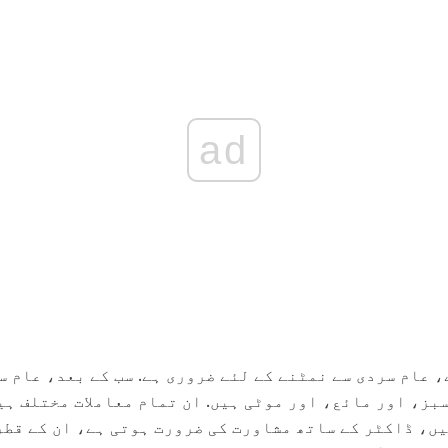
ad
، عام سردی سے نمٹنے کے لئے ضروری ہے. سب کے بعد، عام 
بز، اور مائع، اور موٹی ہیں. ان تمام معاملات مختلف ہی
ں، ڈاکٹر کے ساتھ مشاورت کی ضرورت ہوتی ہے، ان کے قطر