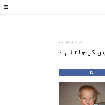
بچوں
بچے کی صحت
ں گر جاتا ہے