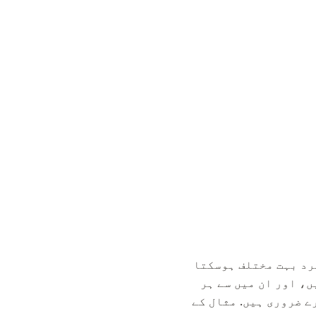
سرد بہت مختلف ہوسکتا
ں، اور ان میں سے ہر
ے ضروری ہیں. مثال کے