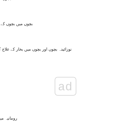
بچوں میں بچوں کے د
نوزائیدہ بچوں اور بچوں میں بخار کے علا
ad
رومانیہ می