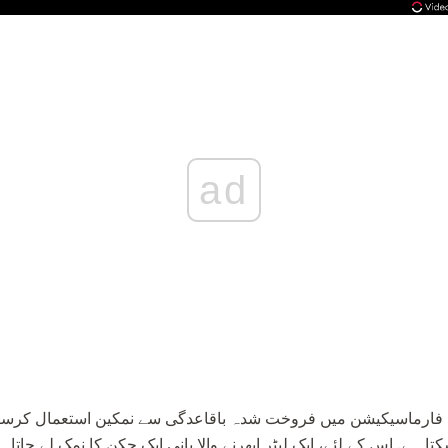
ad
ی فارماسیکیشن میں فروخت شدہ باقاعدگی سے نمکین استعمال کرسکتے
تا ہے. اس کے لئے، ایک لیٹر ابھرنے والا پانی ایک چکن کا نمک لے جاتا 