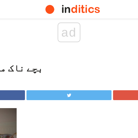
ad
بچے ناک می