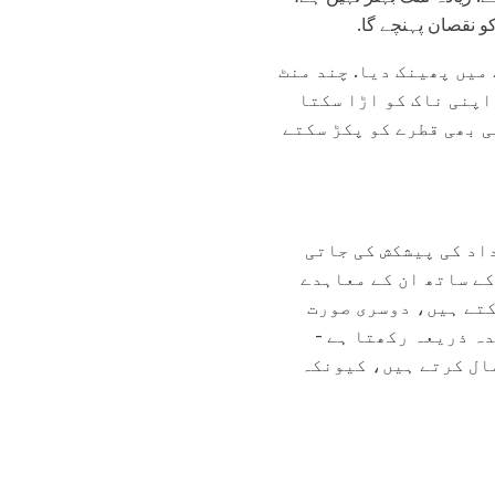
ر ناک راستے میں پھینک دیا. چند منٹ
اپنی ناک کو اڑا سکتا
ی بھی قطرے کو پکڑ سکتے
اد کی پیشکش کی جاتی
کے ساتھ ان کے معاہدے
کتے ہیں، دوسری صورت
ہ ذریعہ رکھتا ہے -
ال کرتے ہیں، کیونکہ