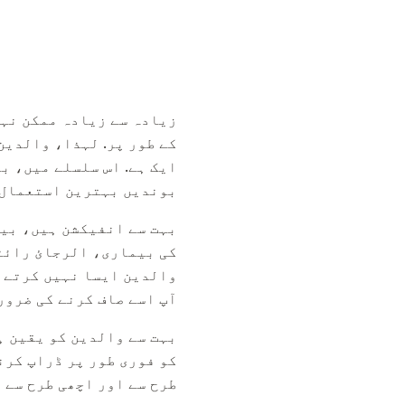
زیادہ سے زیادہ ممکن نہی
کے طور پر. لہذا، والدین
ایک ہے. اس سلسلے میں، ب
بوندیں بہترین استعمال 
بہت سے انفیکشن ہیں، بیم
کی بیماری، الرجائ رائٹس
والدین ایسا نہیں کرتے ج
آپ اسے صاف کرنے کی ضرورت
بہت سے والدین کو یقین ہ
کو فوری طور پر ڈراپ کرن
طرح سے اور اچھی طرح سے ن