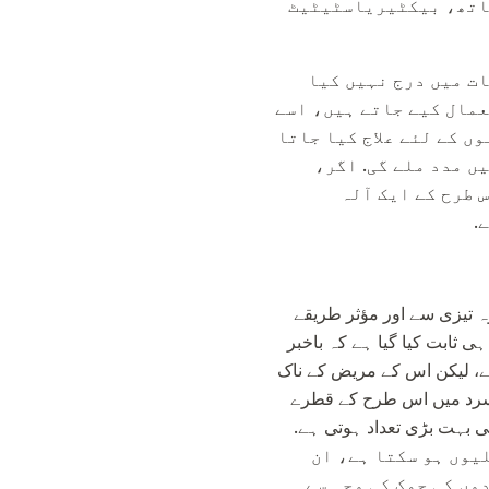
ساتھ، بیکٹیریاسٹیٹیٹ
ات میں درج نہیں کیا
عمال کیے جاتے ہیں، اسے
ں کے لئے علاج کیا جاتا
ں مدد ملے گی. اگر،
 طرح کے ایک آلہ
.
 تیزی سے اور مؤثر طریقے
ہی ثابت کیا گیا ہے کہ باخبر
ہے، لیکن اس کے مریض کے ناک
سرد میں اس طرح کے قطرے
کی بہت بڑی تعداد ہوتی ہے.
دیل تبدیلیوں ہو سکتا ہے، ان
وں کی چمک کی وجہ سے