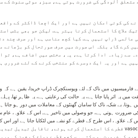
 متعلق آلودگی کی ضرورت ہوتی ہے، سبز، موٹی سنوٹ کے 
نے کی کوئی امکان نہیں ہے اور ایک اچھا ڈاکٹر کے واقع
یک علاج کا استعمال کرنا بہتر ہے. لیکن جو بھی بٹس است
 عالمی ڈراپ نہیں ہے. کیا کچھ مناسب ہے اور صرف چند دنو
ہیں کرے گا، بلکہ اس صورت میں صرف صورتحال کو بڑھانے می
ہ سے زیادہ ادا کرتا ہے، یہ، مختص میں اضافے ہے، تو اس
یں ہے اور یہ ایک دوسرے کو منتخب کرنے کے لئے ضروری ہے
فارمیسیوں میں ناک کے لئے ویوسنکچرک ڈراپ خریدا، یقین ہے کہ وہ
میں یہ اثر پایا جاتا ہے، یہ حالت کی رعایتی ہے، یہ ظاہر تھا. پہلے 
ں ہوتا. بے شک، ناک کا سامان گھنٹوں کے معاملات میں دور ہو جاتا 
ضرورت ہوتی ہے، جو وصولی میں تاخیر ہے. اس کے علاوہ، عام 
 اس کے علاوہ، اس طرح کے قطرے کو نشے میں لٹکایا جاتا ہے اور اس 
ناک mucosa میں vasoconstrictive قطرے کا استعمال کرتے ہوئے، ناقابل تب
جری کی ضرورت ہو سکتی ہے. کچھ قطرے دماغ کے خون کی ورید