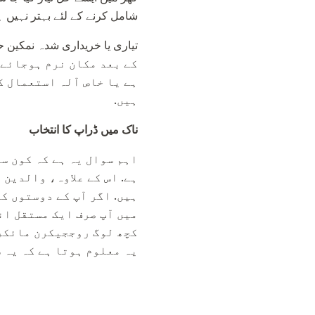
شامل کرنے کے لئے بہتر نہیں ہے، دوسری صورت میں ناک osa
کے بعد مکان نرم ہوجائے 
ہے یا خاص آلہ استعمال ک
ہیں.
ناک میں ڈراپ کا انتخاب
اہم سوال یہ ہے کہ کون س
ہے. اس کے علاوہ، والدین
ہیں. اگر آپ کے دوستوں ک
میں آپ صرف ایک مستقل ان
کچھ لوگ روججیکرن مائکر
یہ معلوم ہوتا ہے کہ یہ 