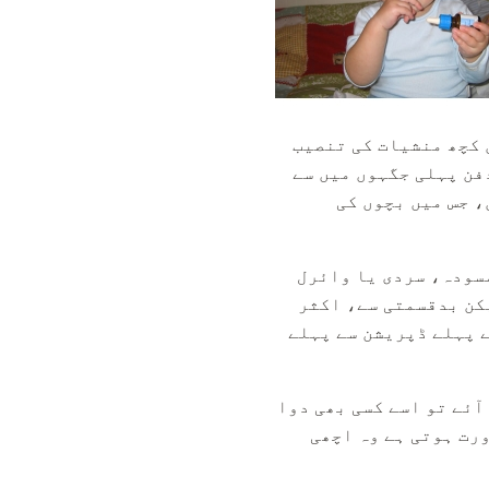
 کچھ منشیات کی تنصیب
فن پہلی جگہوں میں سے
، جس میں بچوں کی
مسودہ، سردی یا وائرل
کن بدقسمتی سے، اکثر
ے پہلے ڈپریشن سے پہلے
آئے تو اسے کسی بھی دوا
ورت ہوتی ہے وہ اچھی