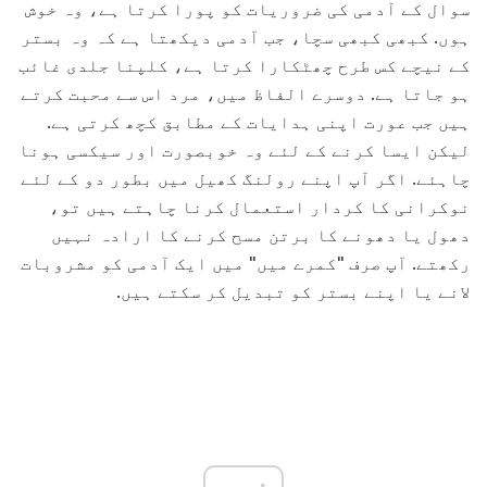
سوال کے آدمی کی ضروریات کو پورا کرتا ہے، وہ خوش
ہوں. کبھی کبھی سچا، جب آدمی دیکھتا ہے کہ وہ بستر
کے نیچے کس طرح چھٹکارا کرتا ہے، کلپنا جلدی غائب
ہو جاتا ہے. دوسرے الفاظ میں، مرد اس سے محبت کرتے
ہیں جب عورت اپنی ہدایات کے مطابق کچھ کرتی ہے.
لیکن ایسا کرنے کے لئے وہ خوبصورت اور سیکسی ہونا
چاہئے. اگر آپ اپنے رولنگ کھیل میں بطور دو کے لئے
نوکرانی کا کردار استعمال کرنا چاہتے ہیں تو،
دھول یا دھونے کا برتن مسح کرنے کا ارادہ نہیں
رکھتے. آپ صرف "کمرے میں" میں ایک آدمی کو مشروبات
لانے یا اپنے بستر کو تبدیل کر سکتے ہیں.