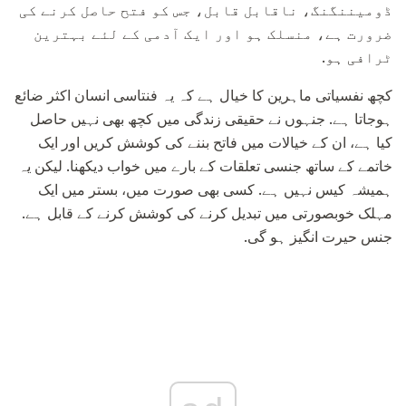
ڈومیننگنگ، ناقابل قابل، جس کو فتح حاصل کرنے کی
ضرورت ہے، منسلک ہو اور ایک آدمی کے لئے بہترین
ٹرافی ہو.
کچھ نفسیاتی ماہرین کا خیال ہے کہ یہ فنتاسی انسان اکثر ضائع
ہوجاتا ہے. جنہوں نے حقیقی زندگی میں کچھ بھی نہیں حاصل
کیا ہے، ان کے خیالات میں فاتح بننے کی کوشش کریں اور ایک
خاتمے کے ساتھ جنسی تعلقات کے بارے میں خواب دیکھنا. لیکن یہ
ہمیشہ کیس نہیں ہے. کسی بھی صورت میں، بستر میں ایک
مہلک خوبصورتی میں تبدیل کرنے کی کوشش کرنے کے قابل ہے.
جنس حیرت انگیز ہو گی.