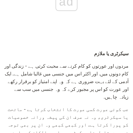
ad
سیکرٹری یا ملازم
مردوں اور عورتوں کو کام کرنے سے محبت کرتی ہے - زندگی اور
کام دونوں میں. اور اکثر اس میں جنسی میں غالبا شامل ہے. ایک
آدمی کے لئے بہت ضروری ہے کہ وہ اپنے امتیاز کو برقرار رکھے
اور عورت کو اس پر مجبور کرے کہ وہ جنسی میں سب سے
زیادہ چاہیں.
جب کوئی عورت کسی عورت کا انتخاب کرتا ہے - ماتحت
یا سیکرٹری، وہ نہ صرف ان کی پیشہ ورانہ خصوصیات
کو پورا کرتا ہے. اور کبھی کبھی وہ ان پر بھی توجہ
نہیں دیتا. لہذا سیکرٹریوں اور مالکان کے بارے