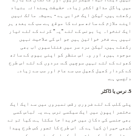
میں پاگل مذاق اکثر زیادہ حقیقت پسندانہ بنیاد
رکھتے ہیں. لیکن ایک خرابی ہے - ہمیشہ مالک نہیں
اپنے ملازم کے ساتھ سونے کا موقع ہے. سب کے بعد، ہر
ایک تنخواہ یا بونس کے لئے "یہ" کرنے کے لئے تیار
نہیں ہے. فخر خواتین ہیں جو اس کی صلاحیت نہیں
رکھتے ہیں. لیکن مرد سر میں فنتاسیوں اب بھی
موجود ہیں، اور وہ اس منظر کو اپنی بیوی کے ساتھ
کھونے کے لئے نہیں سوچیں گے. مردوں کے لئے اس طرح
کے کردار کھیل کھیل سب سے عام اور سب سے زیادہ
دلچسپ ہے.
5.
نرس یا ڈاکٹر
پٹی کلب کے لئے ضروری رقص نمبروں میں سے ایک ایک
مختصر ایپون میں ایک سیکسی نرس ہے. یہ لباس کسی
بھی جنسی کی دکان میں خریدا جا سکتا ہے. کیا تم نے
کبھی حیران کیا ہے کہ اس طرح کا تصور کس طرح پیدا
ہوتا ہے؟ آپ کے ساتھی آپ کو اس کردار میں کیوں