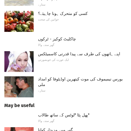
ستارے
کسی کو متحرک ہونا چاہیئے؟
خواتین کی صحت
چاکلیٹ کوکیز - ٹرکوں
گھر سننے والا
اپنے ہاتھوں کی طرف سے پیدا قدرتی کاسمیٹکس
ایک عورت کی خوبصورتی
بورس نیمیموف کی موت کیتھرین اوڈیٹوفا کو امداد
ملی
ستارے
May be useful
پھل پٹا "لوٹس کے ساتھ طالاب"
گھر سننے والا
گھر میں مزیدار کھانا