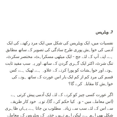
7.
ویٹریس
نفسیات میں، ایک ویٹریس کی شکل میں ایک مرد رکھنے کی ایک
آدمی کی خواہش پوری طرح سادگی کی تصویر کے ساتھ مطابق
ہے. اپنے آپ کے لئے جج - ایک میٹھی مسکراہٹ، مختصر سکرٹ،
تنگ شرٹ، اکثر ایک گہری گردن کے ساتھ. اور یہ سب مفید ثابت
ہونے اور خواہشات کو پورا کرنے کے علاوہ ہے. ٹھیک ہے، کس
قسم کی مرد کم از کم ایک بار اس عورت کے ساتھ ہونے کی
خواہش کا مقابلہ کرے گا؟
اگر عورت کسی چیز کو کرنے کے لئے ایک آدمی پیش کرتی ہے
(اس معاملے میں - وہ کیا حکم کرے گا)، تو یہ خود کار طریقے
سے اس کے لئے سب سے زیادہ مطلوب بن جاتا ہے. یہاں ظاہری
شکل بھی اہم ہے. لیکن اہم نہیں. جذبہ کے ویٹریس کے معاملے