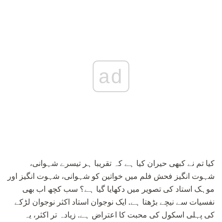
ad
کیا تم نے کبھی حیران کیا ہے کہ تقریبا ہر تیسرے شہوانی،
شہوت انگیز فحش فلم میں خواتین کو شہوانی، شہوت انگیز اور
موہک استاد کی تصویر میں دکھایا گیا ہے؟ سب کچھ اب بھی
نفسیات سے نیچے بڑھتا ہے. ایک نوجوان استاد اکثر نوجوان لڑکے
کی پہلی اسکول کی محبت کا اعتراض ہے. زیادہ تر اکثر، یہ