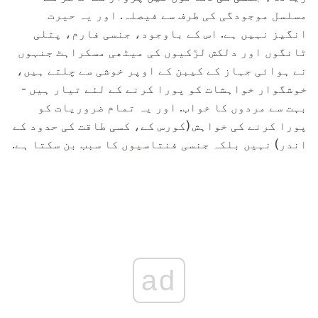
مسلسل موجودگی کی طرف سے فیصلہ. اور یہ حیرت
انگیز نہیں ہے. اس کے باوجود، جنسی فارم، پتلی
ٹانگوں اور دلکش لڑکیوں کی میٹھی مسکراہٹ جنہوں
نے ہوائی جہاز کے کیبن کے اوپر خوشی سے چلتے ہیں،
خوشگوار خواہشات کو پورا کرنے کے لئے تیار ہیں -
بہت سے مردوں کا خواب. اور یہ تمام ضروریات کو
پورا کرنے کی خواہش (کورس کے، کسی طاقت کی حدود کے
اندر) نہیں بلکہ جنسی فنتاسیوں کا سبب بن سکتا ہے.
ad