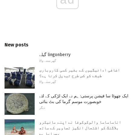
New posts
گیلے lingonberry
گھر سننے والا
اضافی ادائیگیوں کے بغیر کسی کاروباری
طبقے کو کس طرح تبدیل کرنا ہے؟
گھر سننے والا
ایک چھوٹا سا فیشن پرستی: ہم نے ایک لڑکی کے لئے
خوبصورت موسم گرما کی بٹ بنائی
دیگر
اناساساسا والوکوکوفا نے اپنے مائیکرو
بلاگنگ کو اشتعال انگیز تصاویر کے ساتھ
بھرایا ہے