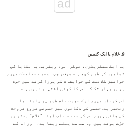
ad
9.
غلام یا ایک کنببین
یہ ایک سیکریٹری، نوکرانی، ویٹریس یا بقایا کی
تصاویر کی طرح کچھ ہے. صرف، جب دوسرے معاملات میں،
خواتین کلائنٹ کی خواہشات کو پورا کرنے میں خوش
ہیں، یہاں تک کہ اس کا کوئی اختیار نہیں ہے.
اس کردار میں، ایک عورت عام طور پر پابند یا
زنجیر ہے. جنسی کی دکانوں میں خصوصی فروغ فروخت
کی جاتی ہیں، اس کی مدد سے آپ اپنے "غلام" بستر پر
جڑے ہوئے ہیں. وہ سب سے پہلے رہتا ہے، اور اس کے