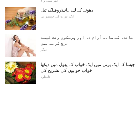
گھر سننے والا
دھونے کے لئے ہائیڈروفیلک تیل
ایک عورت کی خوبصورتی
فائدہ کے ساتھ آرام دہ اور پرسکون وقت کیسے
خرچ کرتے ہیں
دیگر
جیسا کہ ایک برتن میں ایک خواب کے پھول میں دیکھا
خواب خوابوں کی تشریح کی
نامعلوم