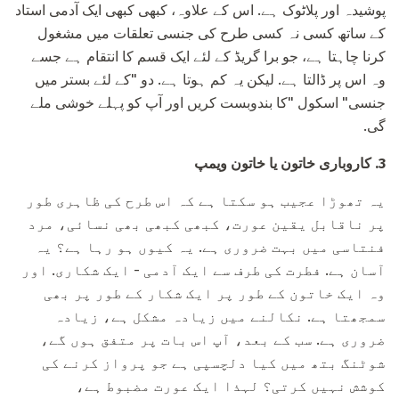
پوشیدہ اور پلاٹوک ہے. اس کے علاوہ، کبھی کبھی ایک آدمی استاد
کے ساتھ کسی نہ کسی طرح کی جنسی تعلقات میں مشغول
کرنا چاہتا ہے، جو برا گریڈ کے لئے ایک قسم کا انتقام ہے جسے
وہ اس پر ڈالتا ہے. لیکن یہ کم ہوتا ہے. دو "کے لئے بستر میں
جنسی" اسکول "کا بندوبست کریں اور آپ کو پہلے خوشی ملے
گی.
3.
کاروباری خاتون یا خاتون ویمپ
یہ تھوڑا عجیب ہو سکتا ہے کہ اس طرح کی ظاہری طور
پر ناقابل یقین عورت، کبھی کبھی بھی نسائی، مرد
فنتاسی میں بہت ضروری ہے. یہ کیوں ہو رہا ہے؟ یہ
آسان ہے. فطرت کی طرف سے ایک آدمی - ایک شکاری. اور
وہ ایک خاتون کے طور پر ایک شکار کے طور پر بھی
سمجھتا ہے. نکالنے میں زیادہ مشکل ہے، زیادہ
ضروری ہے. سب کے بعد، آپ اس بات پر متفق ہوں گے،
شوٹنگ بتھ میں کیا دلچسپی ہے جو پرواز کرنے کی
کوشش نہیں کرتی؟ لہذا ایک عورت مضبوط ہے،