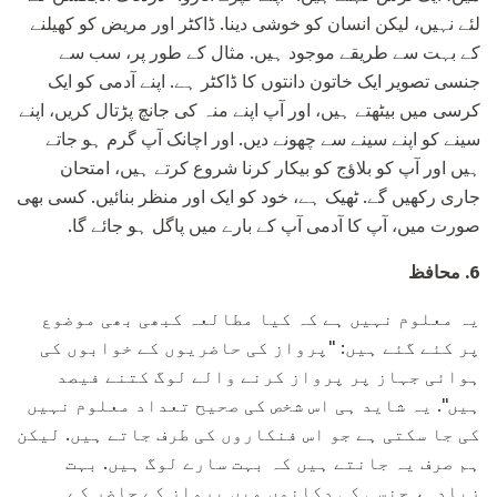
لئے نہیں، لیکن انسان کو خوشی دینا. ڈاکٹر اور مریض کو کھیلنے
کے بہت سے طریقے موجود ہیں. مثال کے طور پر، سب سے
جنسی تصویر ایک خاتون دانتوں کا ڈاکٹر ہے. اپنے آدمی کو ایک
کرسی میں بیٹھتے ہیں، اور آپ اپنے منہ کی جانچ پڑتال کریں، اپنے
سینے کو اپنے سینے سے چھونے دیں. اور اچانک آپ گرم ہو جاتے
ہیں اور آپ کو بلاؤج کو بیکار کرنا شروع کرتے ہیں، امتحان
جاری رکھیں گے. ٹھیک ہے، خود کو ایک اور منظر بنائیں. کسی بھی
صورت میں، آپ کا آدمی آپ کے بارے میں پاگل ہو جائے گا.
6.
محافظ
یہ معلوم نہیں ہے کہ کیا مطالعہ کبھی بھی موضوع
پر کئے گئے ہیں: "پرواز کی حاضریوں کے خوابوں کی
ہوائی جہاز پر پرواز کرنے والے لوگ کتنے فیصد
ہیں". یہ شاید ہی اس شخص کی صحیح تعداد معلوم نہیں
کی جا سکتی ہے جو اس فنکاروں کی طرف جاتے ہیں. لیکن
ہم صرف یہ جانتے ہیں کہ بہت سارے لوگ ہیں. بہت
زیادہ، جنسی کی دکانوں میں پرواز کے حاضر کے