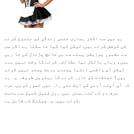
ہم میں سے اکثر ہماری جنسی زندگی کو متنوع کرنے
کی کوشش کرتے ہیں. لیکن کیا کیا جا سکتا ہے اگر سب
سے مشہور پوزیشن پہلے سے ہی جانچ پڑتال کی جا رہی
ہیں، وہاں بالکل نیا مطالعہ کرنے کا وقت نہیں ہے،
لیکن آپ واقعی انتہا پسندی بدعت پسند نہیں کرتے
ہیں؟ تعلقات کو تازہ کرنے کا بہترین طریقہ یہ ہے
کہ آپ اپنے آدمی کو ایک نئی راہ میں تصور کریں. مرد
صرف دو کے لئے بستر میں رول کھیل کھیل سے محبت
کرتے ہیں. یہ چیکنگ کے قابل ہے.