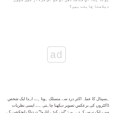
دیکھنا چاہتے ہیں؟
ad
ہسپتال کا عملہ اکثر درد سے منسلک ہوتا ہے. لہذا ایک شخص
ڈاکٹروں کی برعکس تصویر دیکھنا چاہتی ہے. ایسی نظریات
میں، ایک نرس کہتے ہیں: "اپنے کپڑے اتارو!" دردناک انجکشن کے