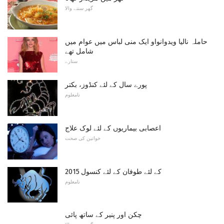
گھر سننے والا
حاملہ نالیا ویدوانواو ایک منی لباس میں عوام میں
شامل تھے
ستارے
پورے سال کے لئے کنڈوز، بکتر
نامعلوم
اعصابی بیماریوں کے لئے لوک علاج
خواتین کی صحت
2015 کے لئے طوفان کے لئے کنسول
نامعلوم
چکن اور پنیر کے ساتھ پائی