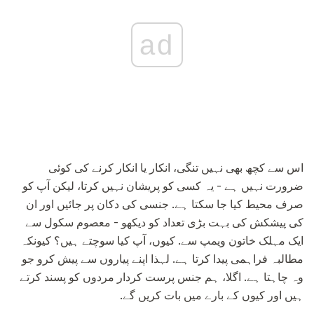
ad
اس سے کچھ بھی نہیں تنگی، انکار یا انکار کرنے کی کوئی
ضرورت نہیں ہے - یہ کسی کو پریشان نہیں کرتا، لیکن آپ کو
صرف محیط کیا جا سکتا ہے. جنسی کی دکان پر جائیں اور ان
کی پیشکش کی بہت بڑی تعداد کو دیکھو - معصوم سکول سے
ایک مہلک خاتون ویمپ سے. کیوں، آپ کیا سوچتے ہیں؟ کیونکہ
مطالبہ فراہمی پیدا کرتا ہے. لہذا اپنے پیاروں سے پیش کرو جو
وہ چاہتا ہے. اگلا، ہم جنس پرست کردار مردوں کو پسند کرتے
ہیں اور کیوں کے بارے میں بات کریں گے.