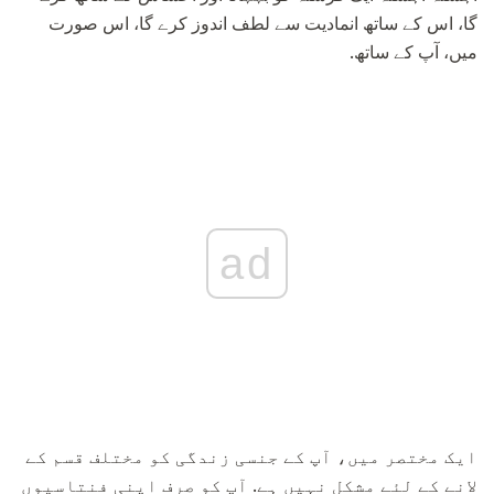
گا، اس کے ساتھ انمادیت سے لطف اندوز کرے گا، اس صورت
میں، آپ کے ساتھ.
ad
ایک مختصر میں، آپ کے جنسی زندگی کو مختلف قسم کے
لانے کے لئے مشکل نہیں ہے. آپ کو صرف اپنی فنتاسیوں