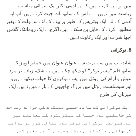
میں، وہ یہ کہتے ہیں کہ یہ آدمی اکثر ایک انتہائی مناسب
ریاست میں نہیں ہے، اس کے ساتھ بات چیت کرتے ہیں. آپ اپنے
آدمی کے لئے ایک ویٹریس کے طور پر پینے کے لئے سہولت کے بغیر
مطلوبہ کرنے کے قابل بن سکتے ہیں. اگرچہ، ایک رومانٹک گلاس
اچھا شراب اور ایک رکاوٹ نہیں.
8.
نوکرانی
شاید، آپ میں سے بہت سے عنوان عنوان میں جینفر لوپیز کے
ساتھ فلم "مسز نوکر" کو دیکھ چکے ہیں. بے شک، زیادہ تر مرد
عیش و آرام کی ہوٹل میں ایسے نوکروں کا خواب دیکھتے ہیں،
اور سوشلسٹ ہوٹل میں بزرگ چاچیوں کے بارے میں نہیں، ایک
میزبان کی طرح.
ایک نوکرانی کے ساتھ جنسی تعلقات کی خواہش وضاحت
کی جاسکتی ہے، جیسا کہ سیکریٹری کے معاملے میں
ہے. کیونکہ نوکرانی نوکر ہے، مثالی طور پر ہدایت
کی جاتی ہے "کسٹمر ہمیشہ صحیح ہے". وہ بغیر کسی