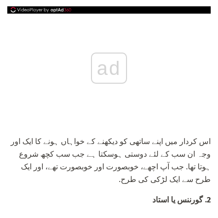
ad
اس کردار میں اپنے ساتھی کو دیکھنے کے خواہاں ہونے کا ایک اور
وجہ ان سب کے لئے دوستی ہوسکتا ہے جب سب کچھ شروع
ہوتا تھا. جب آپ اچھے، خوبصورت اور خوبصورت تھے، اور ایک
طرح سے ایک لڑکی کی طرح.
2.
گورننس یا استاد