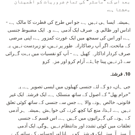
بعد اس کے "ماسٹر" کی تمام ضروریات کو اطمینان
بخشتا ہے.
ہمیشہ ایسا ہی نہیں ہے جو اس طرح کی فطرت کا مالک ہے -
اداس اور ظالم. وہ صرف ایک آدمی ہے، وہ ایک مضبوط جنسی
ہے، اور اس کی سمجھ میں ایک عورت کمزور ہے، اپنی مرضی
کے ماتحت. اگر آپ رضاکارانہ طور پر نہیں، تو زبردست نہیں. یہ
صرف کردار اداکارہ کھیل ہے - آپ کو نفسیات میں بہت گہرائی
سے ڈر نہیں پینا چاہئے. آرام کرو اور مزہ کرو
10.
فرشتہ
جی ہاں، دو کے لئے جنسی کھیلوں میں ایسی تصویر ہے. یہ
"حرام پھل" کے اصول کے ساتھ منسلک ہے. ایک فرشتہ ایک غیر
قانونی، خالص ہونے والا ہے جس سے جنسی کے ساتھ کوئی تعلق
نہیں ہے. لہذا، منع کیا کچھ کرنے کی خواہش ہمیشہ ہر آدمی
کے ہونے کی گہرائیوں میں کہیں ہے. اس قسم کے جنسی
تعلقات میں کوئی تشدد اور بدانتظام نہیں ہوگی. ایک آدمی
آہستہ آہستہ ایک فرشتہ کو بہہانا اور احساس کے ساتھ کرے