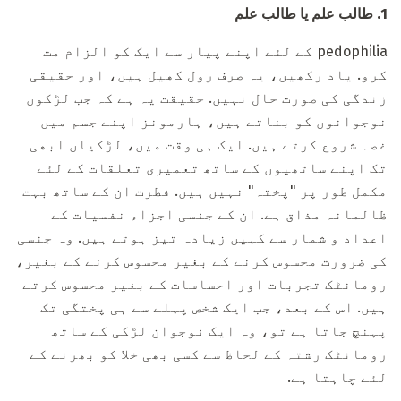
1.
طالب علم یا طالب علم
pedophilia کے لئے اپنے پیار سے ایک کو الزام مت
کرو. یاد رکھیں، یہ صرف رول کھیل ہیں، اور حقیقی
زندگی کی صورت حال نہیں. حقیقت یہ ہے کہ جب لڑکوں
نوجوانوں کو بناتے ہیں، ہارمونز اپنے جسم میں
غصہ شروع کرتے ہیں. ایک ہی وقت میں، لڑکیاں ابھی
تک اپنے ساتھیوں کے ساتھ تعمیری تعلقات کے لئے
مکمل طور پر "پختہ" نہیں ہیں. فطرت ان کے ساتھ بہت
ظالمانہ مذاق ہے. ان کے جنسی اجزاء نفسیات کے
اعداد و شمار سے کہیں زیادہ تیز ہوتے ہیں. وہ جنسی
کی ضرورت محسوس کرنے کے بغیر محسوس کرنے کے بغیر،
رومانٹک تجربات اور احساسات کے بغیر محسوس کرتے
ہیں. اس کے بعد، جب ایک شخص پہلے سے ہی پختگی تک
پہنچ جاتا ہے تو، وہ ایک نوجوان لڑکی کے ساتھ
رومانٹک رشتہ کے لحاظ سے کسی بھی خلا کو بھرنے کے
لئے چاہتا ہے.