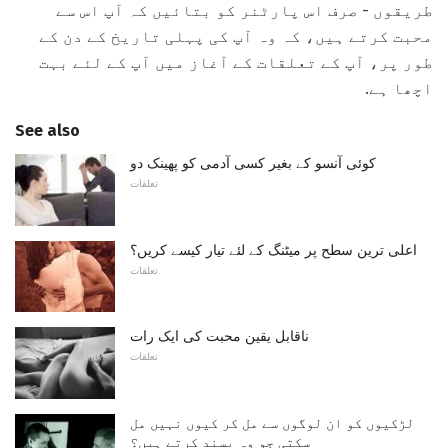
طریقوں - صرف اس پارٹنر کو بتائیں کہ آپ اس سے
محبت کرتے ہیں، کہ وہ آپ کی پہلی تاریخ کے دن کے
طور پر، آپ کے تعلقات کے آغاز میں آپ کے لئے بہت
اچھا ہے.
See also
کوئی آنسو کے بغیر کسی آدمی کو پھینک دو
تعلقات
اعلی ترین سطح پر میٹنگ کے لئے تیار کیسے کریں؟
تعلقات
ناقابل یقین محبت کی ایک رات
تعلقات
لڑکیوں کو ان لوگوں سے مل کر کیوں نہیں مل
سکتی جو وہ پسند کرتے ہیں؟