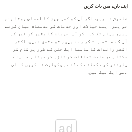
اپنے بارے میں بات کریں
خاموش نہ رہو. اگر آپ کو کسی چیز کا احساس ہوتا ہے،
تو پھر اپنے خیالات اور جذبات کو بدمعاش بیان کرتے
ہیں، یہاں تک کہ اگر آپ اس بات کا یقین کر لیں کہ
آپ کے ساتھ بات کر رہے ہیں، تو متفق نہیں. اکثر
اکثر رائےات کا سامنا ایک جلن کے طور پر کام کر
سکتا ہے، عادت تعلقات کو تازہ کر دیتا ہے. اپنے
پارٹنر کو دکھانے کے لئے ہچکچاہٹ نہ کریں کہ آپ
بھی ایک لیک ہیں.
ad