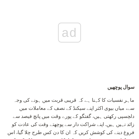
ad
سوال پوچھیں
ماہر نفسیات کا کہنا ہے کہ قریبی قربت میں ہونے کی وجہ
سے، میاں بیوی اکثر اپنے سیکنڈ کے نصف کے معاملات میں
دلچسپی رکھتی ہیں، گفتگو کے پورے وقت میں پانچ فیصد سے
زائد نہیں ہیں. اپنے شراکت دار سے پوچھتے وقت کی عادت کو
فروغ دینے کی کوشش کریں کہ ان کا دن کس طرح چلا گیا، اس