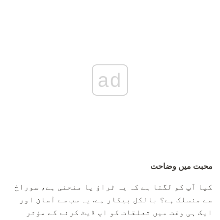
ad
محبت میں وضاحت
کیا آپ کو لگتا ہے کہ یہ ٹراؤ یا منحنی ہے، سوراخ
سے منسلک ہے؟ بالکل بیکار ہے. یہ سب سے آسان اور
ایک ہی وقت میں تعلقات کو اپ ڈیٹ کرنے کے مؤثر