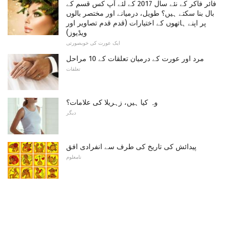
فائر فاکر کے نئے سال 2017 کے لئے آپ کس قسم کے
بال بنا سکتے ہیں؟ طویل، درمیانے اور مختصر بالوں
پر اپنے ہاتھوں کے اختیارات (قدم قدم تصاویر اور
ویڈیوز)
ایک عورت کی خوبصورتی
مرد اور عورت کے درمیان تعلقات کے 10 مراحل
تعلقات
وہ کیا ہیں، زہریلا کی علامات؟
دیگر
پیدائش کی تاریخ کی طرف سے انفرادی افق
نامعلوم