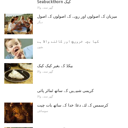
Seabuckthorn کیک
گھر سننے والا
میزبان کے اصولوں اور رویے کے اصولوں کے اصول
دیگر
کیا بچہ خروںچ اور کاٹنے والا ہے
بچوں
بیکڈ کے بغیر کیک کیک
گھر سننے والا
کریمی شبیہیں کے ساتھ ٹماٹر پائی
گھر سننے والا
کرسمس کے لئے دعا: خدا کے ساتھ بات چیت
سوسائٹی