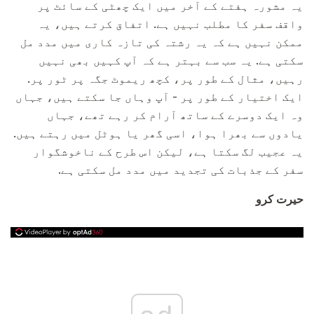
یہ مشورہ ہفتے کے آخر میں ایک چھٹی کے سائٹ پر
واقف سفر کا مطلب نہیں ہے. اتفاق کرتے ہیں، یہ
ممکن نہیں ہے کہ یہ رشتہ کی تازہ کاری میں مدد مل
سکتی ہے. یہ سب سے بہتر ہے کہ آپ کہیں بھی نہیں
رہیں، مثال کے طور پر، کچھ ریموٹ جگہ پر ٹور پر.
ایک اختیار کے طور پر - آپ وہاں جا سکتے ہیں، جہاں
وہ ایک دوسرے کے ساتھ آرام کر رہے تھے، جہاں
یادوں سے بھرا ہوا، اسی گھر یا ہوٹل میں رہتے ہیں.
یہ عجيب لگ سکتا ہے، لیکن اس طرح کے ناخوشگوار
سفر کے جذبات کی تجدید میں مدد مل سکتی ہے.
حیرت کرو