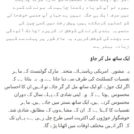
ہیں، تو آپ کو یاد رکھنا چاہیے کہ سونے کے کمرے
میں صرف ایک ہی جگہ نہیں ہے جہاں آپ جنسی خوشحالی
کو تسلیم کرسکتے ہیں. پیش رفت میں کسی چیز کی
منصوبہ بندی کرنے کی کوشش نہ کریں، اچانک آلودگی
سے بچنے کی کوشش کریں، یہ عام طور پر پہلے سے کہیں
زیادہ بہتر ہے.
ایک ساتھ مل کر جاؤ
یہ مشورہ امریکی ریاستہائے متحدہ مارک گولنسٹ کے ماہر
نفسیات کنسلٹنٹ کی طرف سے دیا جاتا ہے. وہ یہ بتاتا ہے کہ
اگر ایک جوڑے کو ایک ساتھ مل کر گر جائے تو انہیں ان کا احساس
محسوس ہوتا ہے کہ وہ اپنی شادی کے پہلے سال کے دوران
محسوس کرتے ہیں، ایک ساتھ بستر میں جاتے ہیں. ماہر
نفسیات کا کہنا ہے کہ ان کے مشاہدوں کے مطابق، شادی شدہ
خوشگوار جوڑوں کی اکثریت اسی طرح چل رہی ہے، یہاں تک
کہ اگر انہیں مختلف اوقات میں اٹھانا پڑے گا.