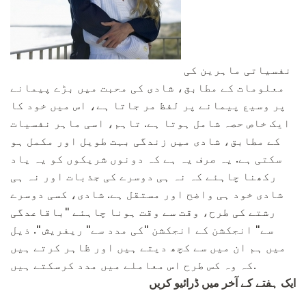
نفسیاتی ماہرین کی
معلومات کے مطابق، شادی کی محبت میں بڑے پیمانے
پر وسیع پیمانے پر لفظ مر جاتا ہے، اس میں خود کا
ایک خاص حصہ شامل ہوتا ہے. تاہم، اسی ماہر نفسیات
کے مطابق، شادی میں زندگی بہت طویل اور مکمل ہو
سکتی ہے. یہ صرف یہ ہے کہ دونوں شریکوں کو یہ یاد
رکھنا چاہئے کہ نہ ہی دوسرے کی جذبات اور نہ ہی
شادی خود ہی واضح اور مستقل ہے. شادی، کسی دوسرے
رشتے کی طرح، وقت سے وقت ہونا چاہئے "باقاعدگی
سے" انجکشن کے انجکشن "کی مدد سے" ریفریش ". ذیل
میں ہم ان میں سے کچھ دیتے ہیں اور ظاہر کرتے ہیں
کہ وہ کس طرح اس معاملے میں مدد کرسکتے ہیں.
ایک ہفتے کے آخر میں ڈرائیو کریں