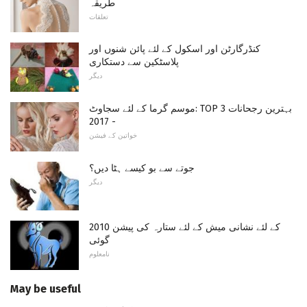
طریقہ
تعلقات
کنڈرگارٹن اور اسکول کے لئے پائن شنوں اور
پلاسٹکین سے دستکاری
دیگر
موسم گرما کے لئے سجاوٹ: TOP 3 بہترین رجحانات
- 2017
خواتین کے فیشن
جوتے سے بو کیسے ہٹا دیں؟
دیگر
2010 کے لئے نشانی میش کے لئے ستارہ کی پیشن
گوئی
نامعلوم
May be useful