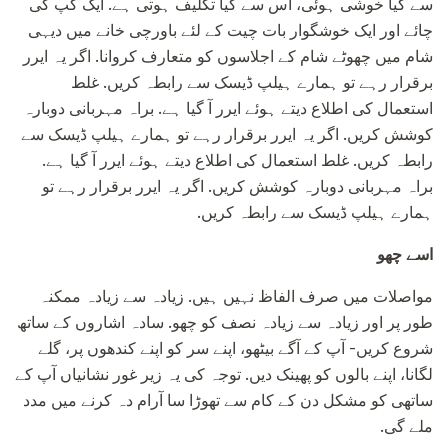
سے کیا خوشی ہوئی، اس سے کیا تکلیف ہوتی ہے. ایک کپ کی
چائے اور ایک خوشگوار بات چیت کے لئے باورچی خانے میں دیہی
شام میں چھوٹے شام کے اجلاسوں کو متعارف کروانا. اگر یہ ایرر
برقرار رہے تو ہمارے ہیلپ ڈیسک سے رابطہ کریں. غلط
استعمال کی اطلاع دیتے ہوئے ایرر آ گیا ہے. براہ مہربانی دوبارہ
کوشش کریں. اگر یہ ایرر برقرار رہے تو ہمارے ہیلپ ڈیسک سے
رابطہ کریں. غلط استعمال کی اطلاع دیتے ہوئے ایرر آ گیا ہے.
براہ مہربانی دوبارہ کوشش کریں. اگر یہ ایرر برقرار رہے تو
ہمارے ہیلپ ڈیسک سے رابطہ کریں.
اسے چھو
مواصلات میں صرف الفاظ نہیں ہیں. زیادہ سے زیادہ ممکنہ
طور پر اور زیادہ سے زیادہ نصف کو چھو. سادہ اشاروں کے ساتھ
شروع کریں- آپ کے آگے بیٹھو، اپنے سر کو اپنے کندھوں پر، گلے
لگانا، اپنے بالوں کو پھینک دیں. توجہ کی یہ زیر غور نشانیاں آپ کے
ساتھی کو مشکل دن کے کام سے تھوڑا سا آرام دہ کرنے میں مدد
ملے گی.