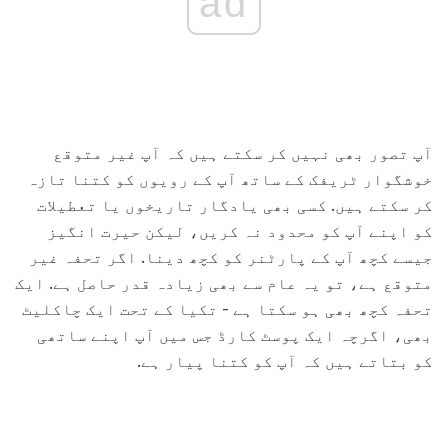
ad
آپ تصور بھی نہیں کر سکتے ہیں کہ آپ غیر متوقع
خوشگوار ٹریفک کے ساتھ آپ کے رویوں کو کتنا تازہ
کر سکتے ہیں. کسی بھی یادگار تاریخوں یا تعطیلات
کو اپنے آپ کو محدود نہ کریں، لیکن حیرت انگیز
جیسے کچھ آپ کے پارٹنر کو کچھ دینا. اگر تحفہ غیر
متوقع ہے، تو یہ عام سے بھی زیادہ قدر حاصل ہے. ایک
تحفہ کچھ بھی ہو سکتا ہے - تکیا کے تحت ایک چاکلیٹ
بھی، اگرچہ ایک پوسٹ کارڈ جس میں آپ اپنے ساتھی
کو بتاتے ہیں کہ آپ کو کتنا پیار ہے.