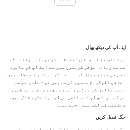
اپنے آپ کی دیکھ بھال
اپنے آپ کو نہ چلائیں! تعلقات کو دوبارہ بنانے کے
سب سے زیادہ مؤثر طریقوں میں سے ایک آپ کی ظاہری
شکل کی دیکھ بھال کرنا ہے. اگر آپ کمر کے علاقے میں
اضافی کلوگرام محسوس کرتے ہیں تو - جلدی جم سے.
اپنے بالوں کو دیکھو، آپ کے مجموعی طور پر ظہور -
اس کے برعکس آپ کے ساتھی آپ کو ایک عظیم شکل میں
دیکھنے کے لئے بہت اچھے ہیں.
جگہ تبدیل کریں
اگر آپ اپنے متضاد تعلقات کو تازہ کرنا چاہتے