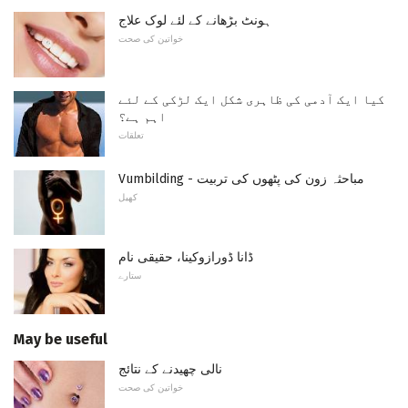
ہونٹ بڑھانے کے لئے لوک علاج
خواتین کی صحت
کیا ایک آدمی کی ظاہری شکل ایک لڑکی کے لئے
اہم ہے؟
تعلقات
Vumbilding - مباحثہ زون کی پٹھوں کی تربیت
کھیل
ڈانا ڈورازوکینا، حقیقی نام
ستارے
May be useful
نالی چھیدنے کے نتائج
خواتین کی صحت