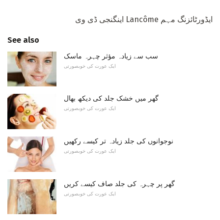
ایڈورٹائزنگ مہم Lancôme اینگنجی ڈی وی
See also
سب سے زیادہ مؤثر چہرہ ماسک
ایک عورت کی خوبصورتی
گھر میں خشک جلد کی دیکھ بھال
ایک عورت کی خوبصورتی
نوجوانوں کی جلد زیادہ تر کیسے رکھیں
ایک عورت کی خوبصورتی
گھر پر چہرہ کی جلد صاف کیسے کریں
ایک عورت کی خوبصورتی