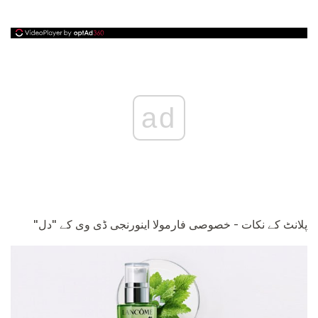
ad
پلانٹ کے نکات - خصوصی فارمولا اینورنجی ڈی وی کے "دل"