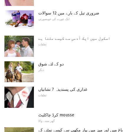
ضروری تیل کے بارے میں 12 سوالات
ایک عورت کی خوبصورتی
اسکول میں ایک آدمی سے کیسے ملنا ہے
تعلقات
دو کے لئے شوق
دیگر
غداری کی پسندیدہ 7 نشانیاں
تعلقات
کرڈ چاکلیٹ mousse
گھر سننے والا
باغ میں اور میز میں پیاز مکھی سے کیسے نمٹنے کے