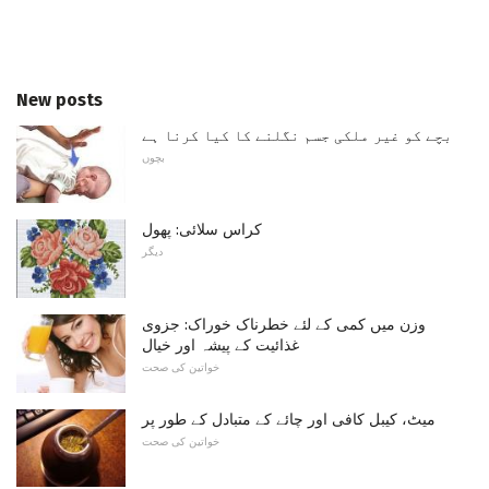
New posts
بچے کو غیر ملکی جسم نگلنے کا کیا کرنا ہے
بچوں
کراس سلائی: پھول
دیگر
وزن میں کمی کے لئے خطرناک خوراک: جزوی
غذائیت کے پیشہ اور خیال
خواتین کی صحت
میٹ، کیبل کافی اور چائے کے متبادل کے طور پر
خواتین کی صحت