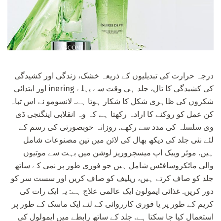
درجہ حرارت کی تبدیلیوں کے ذریعہ خشک، زندگی اور کشیدگی
کی کشیدگی کا تال، جلد ہی وقت سے پہلے inering اور ابتدائی
شکروں کی ظاہری شکل کا شکار ہوتا ہے. لانسومو نے اس تباہ
کن عمل کو روکنے کا ارادہ رکھتا ہے کہ وہ انقلابی اینگنجی ڈی
وی سلسلہ کی مدد سے رکھے. روزانہ خوبصورتی کی رسم کے
لئے نئی جلد کی دیکھ بھال کی لائن میں تین مصنوعات شامل
ہیں. موئر وییک اپ میسچروریز لوشن میں بہت سے موتیوں
والی مائکروسافٹس شامل ہیں جو فوری طور پر نمی کے ساتھ
جلد کو صاف کرتے ہیں، ریلیف کو صاف کریں اور سست سر کو
دور کریں. غذائی ایمولون ایک عالمی علاج ہے: یہ ایک رات کی
کریم کے طور پر یا فوری کارروائی کے لئے ایک ماسک کے طور پر
استعمال کیا جا سکتا ہے. جلد کے ساتھ رابطے میں ایمولول کی