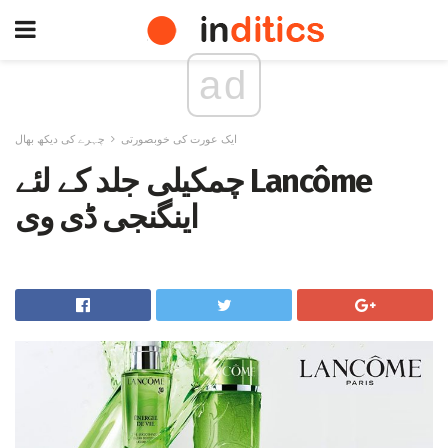
ad
ایک عورت کی خوبصورتی
چہرے کی دیکھ بھال
چمکیلی جلد کے لئے Lancôme
اینگنجی ڈی وی