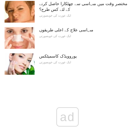
مختصر وقت میں مںہاسی سے چھٹکارا حاصل کرنے
کے لئے کس طرح؟
ایک عورت کی خوبصورتی
مںہاسی علاج کے اعلی طریقوں
ایک عورت کی خوبصورتی
یوروویڈک کاسمیٹکس
ایک عورت کی خوبصورتی
ad