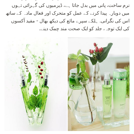
نرم ساخت، پانی میں بدل جاتا ہے، ڈیرمیوں کی گہرائی تہوں
میں دوبارہ پیدا کرنے کے عمل کو متحرک اور فعال مادہ کے ساتھ
اس کی نگرانی. ہلکے سپرے مائع کی دیکھ بھال - مفید آکسوں
کی ایک توجہ، جلد کو ایک صحت مند چمک دینے.