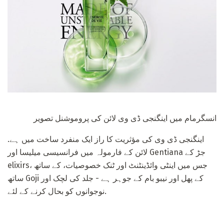
انسگرمام میں اینگنجی ڈی وی لائن کی پروموشنل تصویر
اینگنجی ڈی وی کی مؤثریت کا راز ایک منفرد ساخت میں ہے.
لائن کے فارمولہ میں فرانسیسی میلیسا اور Gentiana جڑ کے
elixirs، جس میں اینٹی وائڈینٹنٹ اور ٹنک خصوصیات، کے ساتھ
ساتھ Goji کے پھل اور نیبو بام کے جوہر ہے - جلد کی لچک اور
نوجوانوں کو بحال کرنے کے لئے.