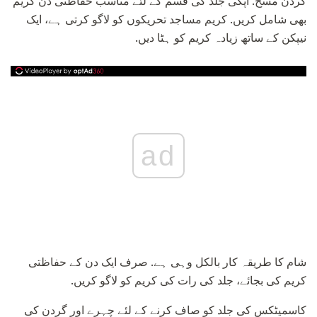
گردن مسح. آپکی جلد کی قسم کے لئے مناسب حفاظتی دن کریم
بھی شامل کریں. کریم مساجد تحریکوں کو لاگو کرتی ہے، ایک
نیپکن کے ساتھ زیادہ کریم کو ہٹا دیں.
ad
شام کا طریقہ کار بالکل وہی ہے. صرف ایک دن کے حفاظتی
کریم کی بجائے، جلد کی رات کی کریم کو لاگو کریں.
کاسمیٹکس کی جلد کو صاف کرنے کے لئے چہرے اور گردن کی