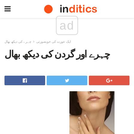
ad
ایک عورت کی خوبصورتی
چہرے کی دیکھ بھال
چہرے اور گردن کی دیکھ بھال