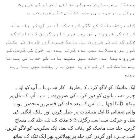
جھنڈا ہے. ہمارے جسم کو غذائی اجزاء کی ضرورت
ہوتی ہے، جیسے ہی جلد غذائیت کی ضرورت ہے.
کاسمیٹک ماسک کو لاگو کرنے کے لئے، آپ کو جلد صاف
کرنے کی ضرورت ہے، پھر چہرے اور گردن کے ماسک کو
لاگو کرنے کی ضرورت ہے. ماسک چہرے اور گردن کی مکمل
طور پر پھیلانے میں مدد کرتا ہے، یہ خون کی گردش کو
فروغ دیتا ہے، جلد میں مفید مادہ کو جذباتی بناتا
ہے. ماسک کم از کم دو یا تین بار ہفتے میں بنا رہے
ہیں.
ایک ماسک کو لاگو کرنے کے طریقہ کار سے پہلے، آپ کو اپنے
چہرے سے بالوں کو دور کرنے کی ضرورت ہے، یہ آپ کے بال پر
بینڈھا ڈالنا اچھا ہے. اس کے بعد جلد کی قسم پر منحصر ہونے
والی صفائی کا ایک منشیات پر عمل کریں اور ہلکے انگلی کی
نقل و حرکت سے اسے رگڑنا، 3-5 منٹ کے لئے جلد کی مساج
کریں. جلد سے ماسک کو ہٹانے کے بعد، ایک سکریپ کو لاگو کریں،
اسے چہرے اور گردن کی جلد پر پھیلائیں. پھر ایک ٹنک کے ساتھ