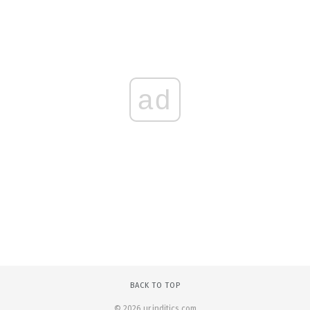
ad
BACK TO TOP
© 2026 ur.inditics.com