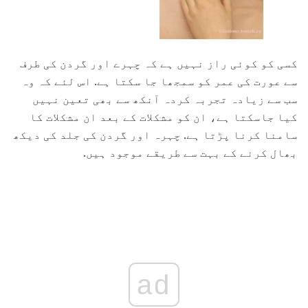
کسی کو کوئی راز نہیں ہے کہ چہرے اور گردن کی طرف
سے عورت کی عمر کو سمجھا جا سکتا ہے. اس لئے کہ وہ
سب سے زیادہ تجربہ کردہ آنکھ سے بھی تعین نہیں
کیا جاسکتا ہے، ان کو مشکلات کے بعد ان مشکلات کا
سامنا کرنا پڑتا ہے. چہرہ اور گردن کی جلد کی دیکھ
بھال کرنے کے بہت سے طریقے موجود ہیں.
ad