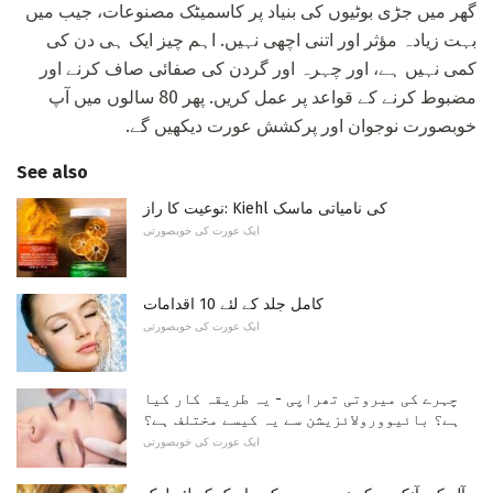
گھر میں جڑی بوٹیوں کی بنیاد پر کاسمیٹک مصنوعات، جیب میں
بہت زیادہ مؤثر اور اتنی اچھی نہیں. اہم چیز ایک ہی دن کی
کمی نہیں ہے، اور چہرہ اور گردن کی صفائی صاف کرنے اور
مضبوط کرنے کے قواعد پر عمل کریں. پھر 80 سالوں میں آپ
خوبصورت نوجوان اور پرکشش عورت دیکھیں گے.
See also
نوعیت کا راز: Kiehl کی نامیاتی ماسک
ایک عورت کی خوبصورتی
کامل جلد کے لئے 10 اقدامات
ایک عورت کی خوبصورتی
چہرے کی میروتی تھراپی - یہ طریقہ کار کیا
ہے؟ بائیوورولائزیشن سے یہ کیسے مختلف ہے؟
ایک عورت کی خوبصورتی