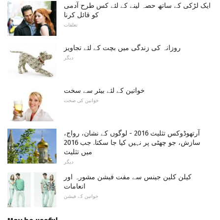
ایک لڑکی کے ساتھ حصہ لینے کے لئے کس طرح آدمی
کو قائل کرنا
تعلقات
روزانہ کی زندگی میں بچت کے لئے تجاویز
دیگر
خواتین کے لئے بیئر سے سخت
خواتین کی صحت
آرتھوڈوکس تثلیث 2016 - لوگوں کے نشان، رواج،
سازش، جو چھٹی پر نہیں کیا جا سکتا. جب 2016
میں تثلیث
دیگر
کیلن کلین جینس سے مفت فیشن مشورہ اور
انعامات
خواتین کے فیشن