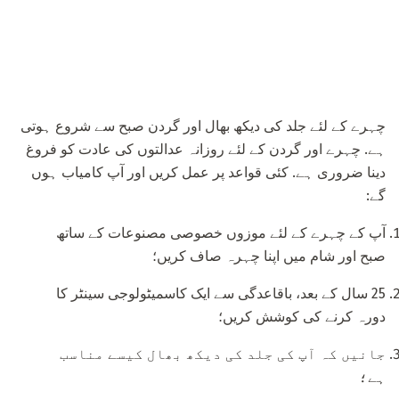
چہرے کے لئے جلد کی دیکھ بھال اور گردن صبح سے شروع ہوتی
ہے. چہرے اور گردن کے لئے روزانہ عدالتوں کی عادت کو فروغ
دینا ضروری ہے. کئی قواعد پر عمل کریں اور آپ کامیاب ہوں
گے:
آپ کے چہرے کے لئے موزوں خصوصی مصنوعات کے ساتھ
صبح اور شام میں اپنا چہرہ صاف کریں؛
25 سال کے بعد، باقاعدگی سے ایک کاسمیٹولوجی سینٹر کا
دورہ کرنے کی کوشش کریں؛
جانیں کہ آپ کی جلد کی دیکھ بھال کیسے مناسب
ہے؛