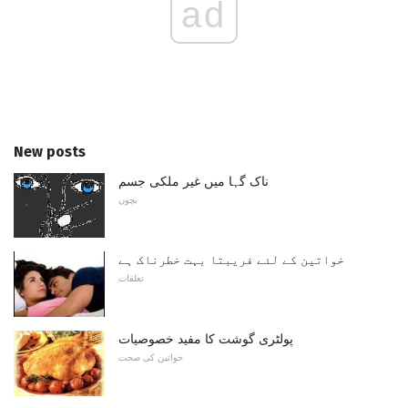
ad
New posts
ناک گہا میں غیر ملکی جسم
بچوں
خواتین کے لئے فریبتا بہت خطرناک ہے
تعلقات
پولٹری گوشت کا مفید خصوصیات
خواتین کی صحت