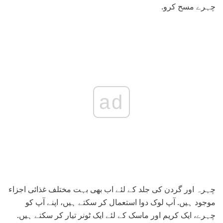
چہرے مسح کرو.
ad
چہرہ اور گردن کی جلد کے لئے اب بھی بہت مختلف غذائی اجزاء
موجود ہیں. آپ لوک دوا استعمال کر سکتے ہیں، اپنے آپ کو
چہرے، ایک کریم اور ماسک کے لئے ایک ٹونر تیار کر سکتے ہیں.