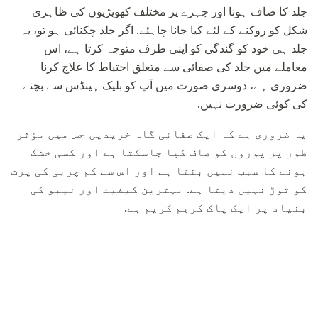
جلد کا صاف ہونا اور چہرے پر مختلف کھوپڑیوں کی ظاہری
شکل کو روکنے کے لئے کیا جانا چاہئے. اگر جلد چکنائی ہو تو، یہ
جلد ہی خود کو گندگی کو اپنی طرف متوجہ کرتا ہے، اس
معاملے میں جلد کی صفائی سے متعلق احتیاط کا علاج کرنا
ضروری ہے، دوسری صورت میں آپ کو بلیک ہینڈس سے بچنے
کی کوئی ضرورت نہیں.
یہ ضروری ہے کہ ایک صفائی گاہ خریدیں جس میں مؤثر
طور پر پوروں کو صاف کیا جاسکتا ہے اور کسی خشک
ہونے کا سبب نہیں بنتا ہے اور اس سے کم چربی کی پرت
کو توڑ نہیں دیتا ہے. بہترین کیفیت اور نیبو کی
بنیاد پر ایک پاک کریم کریم ہے.