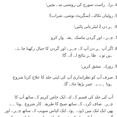
براہ راست سورج کی روشنی سے بچیں؛
روٹیاں نکالنے (سگریٹ نوشی، شراب)؛
ہر دن 2 لیٹر پانی پائیں؛
چہرے اور گردن ماسک ہفتہ وار کرو
اگر آپ ہر دن آپ کے چہرے اور گردن کا خیال رکھنا چاہتے
ہیں تو یہ ظاہر نتائج لے آئے گا؛
روزانہ مشق کریں؛
صرف آپ کو نظراندازی آپ کی اپنی جلد کا علاج کرنا شروع
ہوتا ہے، یہ عمر بڑھا جائے گا.
آپ کی جلد کی قسم کے لئے ایک خاص کریم کے ساتھ آپ کا
چہرہ صاف کرنے کے ساتھ صبح کا طریقہ کار شروع ہوتا ہے.
پھر، ایک ٹنک میں ڈوبے ہوئے ایک کپاس سویب کے ساتھ چہرے اور