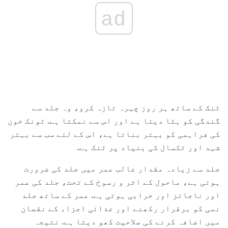
ad
ٹنک کے ساتھ ہر روز چہرہ تازہ کرو، وہ جلد سے
گندگی کو ہٹا دیتا ہے اور اس سے نمکتا ہے. ٹونک خون
کی فراہمی کو بہتر بناتا ہے، اس کے لئے سب سے بہتر
شہد اور ٹکسال کی بنیاد پر ٹنک ہے.
جلد سے زیادہ مقدار غالب عمر میں جلد کی ضرورت
ہوتی ہے، ماحول کے اثر و رسوخ کے تحت، جلد کی عمر
اور ناجائز اور خرابی ہوتی ہے. عمر کے ساتھ جلد
نمی کو برقرار رکھنے اور غذائی اجزاء کے نقصان
میں اضافہ کرنے کی صلاحیت کھو دیتا ہے. نتیجہ