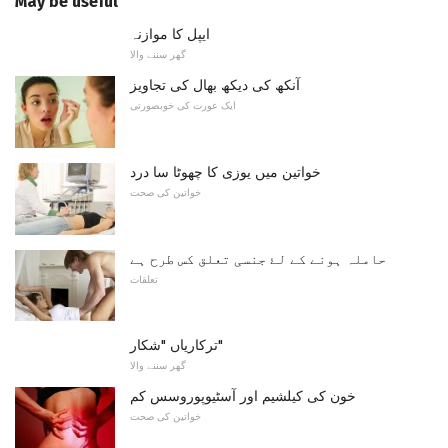
May be useful
ایپل کا موازنہ
گھر سننے والا
آنکھ کی دیکھ بھال کی تجاویز
ایک عورت کی خوبصورتی
خواتین میں یوزی کا چھوٹا سا درد
خواتین کی صحت
حاملہ ہونے کے لۓ جنسی تعلق کس طرح ہے
تعلقات
ترکاریاں "شکار"
گھر سننے والا
خون کی کیلشیم اور آسٹیوپوروسس کم
خواتین کی صحت