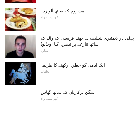
مشروم کے ساتھ آلو زدہ
گھر سننے والا
پہلی بار ڈیمٹیری شپلیف نے جھننا فریسی کے والد کے
ساتھ تنازعے پر تبصرہ کیا (ویڈیو)
ستارے
ایک آدمی کو خطرہ رکھنے کا طریقہ
تعلقات
بینگن ترکاریاں کے ساتھ گھاس
گھر سننے والا