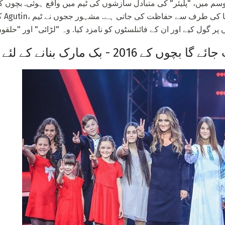
 میں، "پلیئر" کی متبادل سازشوں کی ٹیم میں واقع ہوئی. بچوں کو ابھی تک تج
 - بک مارک بنانے کے لئے پیشن گوئی