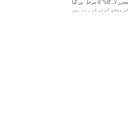
ن گیا. Azer ایک بہت مضبوط مخالف ہے، ان میں سے