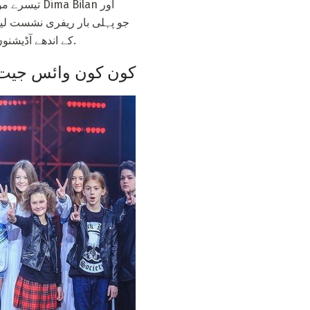
تیسرے موسم
کے اندھے آڈیشنوں پر گول کیے اور ان کے فائنلسٹوں کو نامزد کیا. وہ "لڑائی" اور "حلقوں کے گیت" دوروں کے فاتح تھے.
کون کون وائس جیت جائے گا بچوں کے 2016