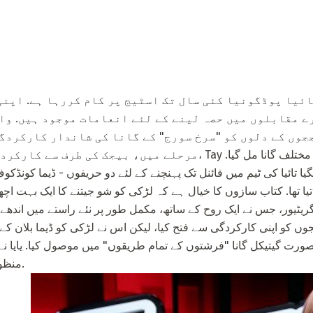
ائیا پوڈگونیا کئی سال تک اسٹیج پر کام کررہا ہے. اپنی
ے مقابلوں میں حصہ لینے کے لئے انعامات موجود ہیں. وائ
جوں کے دلوں کو "سرخ سورج" کے گانا کی شاندار کارکردگی
مرحلے میں، بیجک کی طرف سے کارکردگی کا مظاہرہ کرتے ہوئے، Tay 
 تائیا کی ٹیم میں فائنل تک پہنچنے کے لئے دو حریفوں - ڈیما کونڈکوف اور نوح یغ
تیا تھا. کتاب سازوں کا خیال ہے کہ لڑکی کو شو جیتنے کا ایک بہت اچھا
یٹیور، جس نے ایک روح کے ساتھ، مکمل طور پر نئے راستے میں اندھے آڈیش
صورت گیتیکل گانا "فرشتوں کے تمام طریقوں" میں موصول کیا. یایا ن
منظور کیا اور "حق کا گانا" جیت لیا.