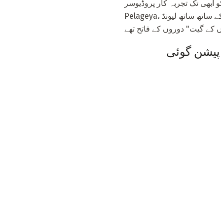
ربہ کار پروڈیوسر Dima Bilan اور
Pelageya، کے ساتھ ساتھ لیونڈ Agutin، جو پہلی بار ریفری نشست لیا کی طرف سے حفاظت کی جاتی ہے. مشہور ججوں نے ٹیم