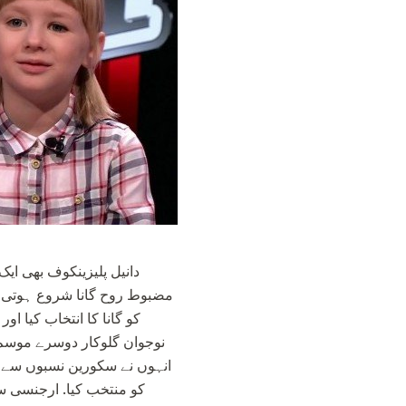
دانیل پلیزینکوف بھی ای
مضبوط روح گانا شروع ہوتی ہے 
نوجوان گلوکار دوسرے موسم م
انہوں نے سکورین نسبوں سے ای
کو منتخب کیا. ارجنسی سو