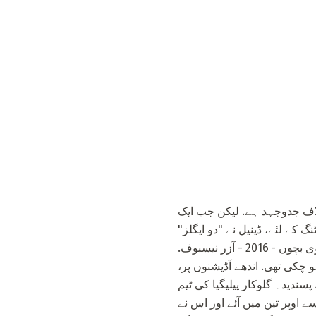
خلاف جدوجہد ہے. لیکن جب ایک
کے لئے، ڈینیل نے "دو ایگلز"
کو گانا کا انتخاب کیا اور ڈیما بلان کی ٹیم میں مل گیا. وائس شو میں فتح کے لئے ایک اور کا دعوی بچوں - 2016 - آزر نیسبوف.
 چکی تھی. اندھے آڈیشنوں پر،
سندیدہ گلوکار پیلیگیا کی ٹیم
 اوپر تین میں آئے اور اس نے