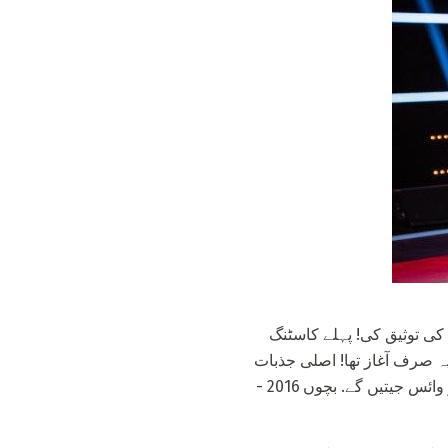
ب سے زیادہ پریشان امیدوں کی توثیق کی! پہلے کاسٹنگ
ہ صرف آغاز تھا! اصلی جذبات
بعد میں پھیلنے لگے. اور اب بہت سارے ناظرین اس سوال میں سب سے زیادہ دلچسپی رکھتے ہیں جو وائس جیتیں گے. بچوں 2016 -