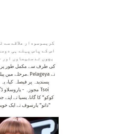
کریسوسودار علاقے سے ت
اس کے پاس پہلے ہی دوسر
بچوں نے سنیماوں اور ج
مرحلے میں پیلگیا
پسندیدہ پر فیصلہ کیا، یہ 
مجوزہ - یاروسلاو ڈگر
"دانو" یارسوف نے ایک خوب