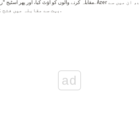
مقابلہ کرنے والوں کو آؤٹ کیا، اور پھر اسٹیج "رینجرز کے گانا" کا مرحلہ ب
بہت سے مقابلہ میں فتح کی پیشن گوئی کر رہے ہیں.
ad