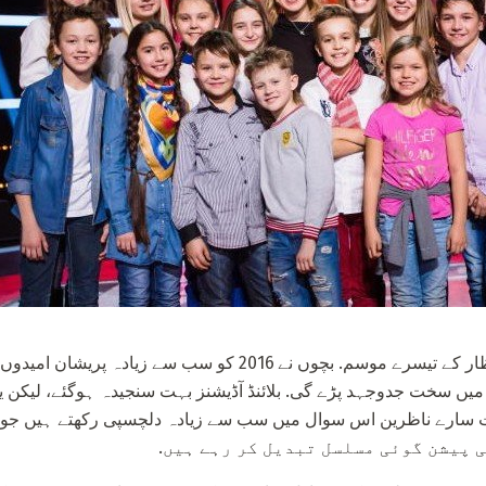
موسیقی کی آواز کے طویل انتظار کے تیسرے موسم. بچوں نے 2016 کو س
میں سخت جدوجہد پڑے گی. بلائنڈ آڈیشنز بہت سنجیدہ ہوگئے، لیکن ی
 پیشن گوئی مسلسل تبدیل کر رہے ہیں.