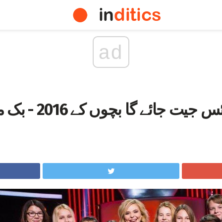
ad
کون کون وائس جیت 