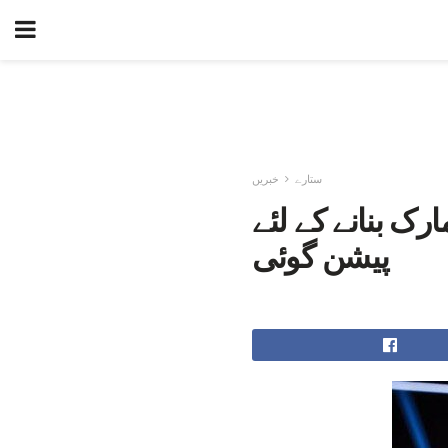
ستارے
خبریں
جائے گا بچوں کے 2016 - بک مارک بنانے کے لئے
پیشن گوئی