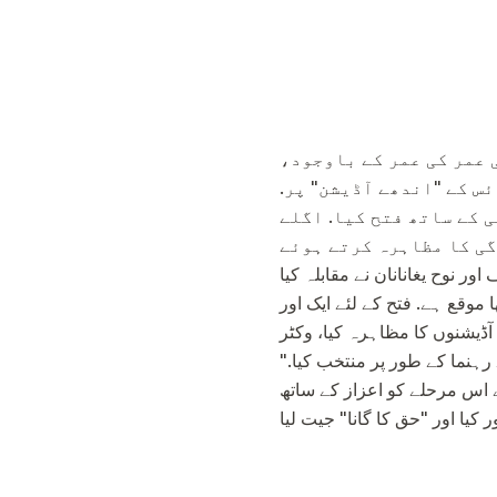
 عمر کی عمر کے باوجود،
س کے "اندھے آڈیشن" پر.
 کے ساتھ فتح کیا. اگلے
کی طرف سے مکمل طور پر مختلف گانا مل گیا.
انانان نے مقابلہ کیا. Pelageya نے
 موقع ہے. فتح کے لئے ایک اور
نوں کا مظاہرہ کیا، وکٹر Tsoi
"کوکو" کا گانا. یسیا نے اپنے ججوں کو اپنی کارکردگی سے فتح کیا، لیکن اس نے لڑکی کو ڈیما بلان کے رہنما کے طور پر منتخب کیا.
ے اس مرحلے کو اعزاز کے ساتھ