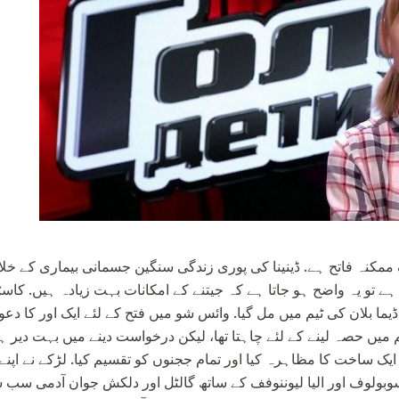
ک ممکنہ فاتح ہے. ڈینینا کی پوری زندگی سنگین جسمانی بیماری کے 
تو یہ واضح ہو جاتا ہے کہ جیتنے کے امکانات بہت زیادہ ہیں. کاسٹنگ 
یں حصہ لینے کے لئے چاہتا تھا، لیکن درخواست دینے میں بہت دیر ہو
ک ساخت کا مظاہرہ کیا اور تمام ججنوں کو تقسیم کیا. لڑکے نے اپنے پ
بولوف اور الیا لیوننوفف کے ساتھ گالٹل اور دلکش جوان آدمی سب سے