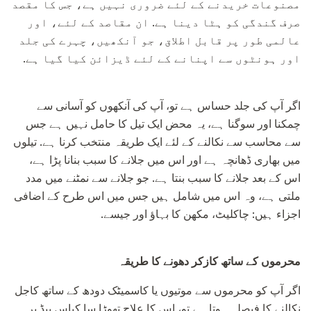
مصنوعات خریدنے کے لئے ضروری نہیں ہے، جس کا مقصد
صرف گندگی کو ہٹا دینا ہے. ان مقاصد کے لئے، اور
عالمی طور پر قابل اطلاق، جو آنکھیں، چہرے کی جلد
اور ہونٹوں سے اپنانے کے لئے ڈیزائن کیا گیا ہے.
اگر آپ کی جلد حساس ہے تو، آپ کی آنکھوں کو آسانی سے
چمکنا اور سوگنا ہے، یہ محض ایک تیل کا حامل نہیں ہے جس
سے محاسب سے نکالنے کے لئے ایک طریقہ منتخب کرنا ہے. تیلوں
میں بھاری ڈھانچہ ہے اور اس میں جلانے کا سبب بنانا پڑا ہے،
اس کے بعد جلانے کا سبب بنتا ہے. جو جلانے سے نمٹنے میں مدد
ملتی ہے، وہ اس میں شامل ہیں جس میں اس طرح کے اضافی
اجزاء ہیں: چاکلیٹ، مکھن کا بہاؤ اور جیسے.
محرموں کے ساتھ کازکر دھونے کا طریقہ
اگر آپ کو محرموں سے موتیوں یا کاسمیٹک دودھ کے ساتھ کاجل
نکالنے کا فیصلہ ہوتا ہے تو، اس کا علاج تھوڑا سا کپاس پیڈ پر