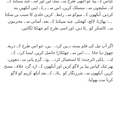
کپاس کے پیڈ کو اچھی طرح سے نمک لیں اور اسے چند سیکنڈ کے
لئے سلیچوں سے منسلک کریں، اس سے پہلے اپنی آنکھیں بند
کردیں. آنکھوں کے میوکو سے رابطہ کریں جلدی کا سبب بن سکتا
ہے: پھاڑنا، لالچ، کھجلی. چند سیکنڈ کے بعد، آسانی سے محرموں
سے کاشکر کو ہٹا دیں، اور اسی طرح کم جھٹکا لگائیں.
اگر آپ تیل کی فلم پسند نہیں کرتے ہیں، جو اس طرح کے ذریعہ
چھوڑ دیا جاتا ہے، اس سے چھٹکارا حاصل کریں. ایسا کرنے کے
لئے، ہلکی ڈٹرجنٹ کا استعمال کرتے ہوئے گرم پانی سے دھویں،
پھر ٹنک کپاس پیڈ پر لاگو کریں اور آنکھوں کے ارد گرد علاقے مسح
کریں. آنکھوں سے شررنگار کو ہٹانے کے بعد آنکھ کریم کو لاگو
کرنا مت بھولنا.