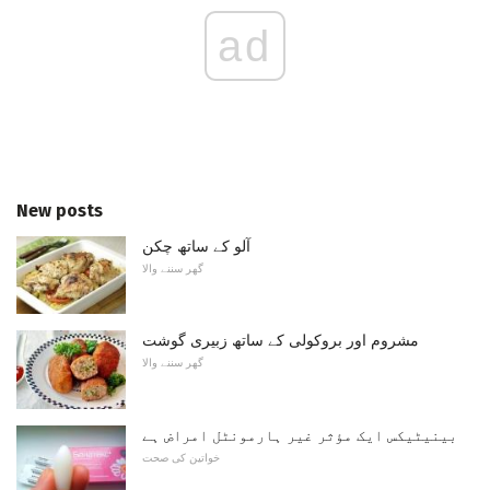
ad
New posts
آلو کے ساتھ چکن
گھر سننے والا
مشروم اور بروکولی کے ساتھ زبیری گوشت
گھر سننے والا
بینیٹیکس ایک مؤثر غیر ہارمونٹل امراض ہے
خواتین کی صحت