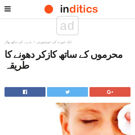
ad
ایک عورت کی خوبصورتی
چہرے کی دیکھ بھال
محرموں کے ساتھ کازکر دھونے کا
طریقہ