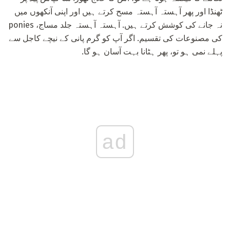
ٹھنڈا اور پھر آہستہ آہستہ مسح کرتے ہیں اور اپنی آنکھوں میں
نہ جانے کی کوشش کرتے ہیں. آہستہ آہستہ جلد مساج، ponies
کی مصنوعات کی تقسیم. اگر آپ کو گرم پانی کے نیچے کاجل سے
پہلے نمی ہو تو، پھر ہٹانا بہت آسان ہو گا.
ad