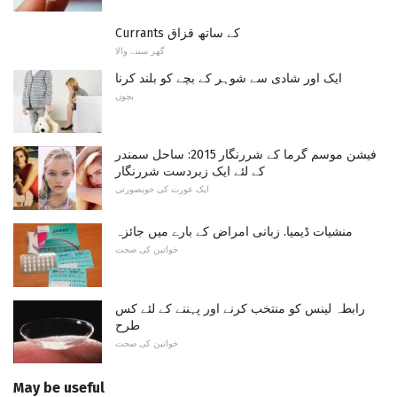
Currants کے ساتھ قزاق
گھر سننے والا
ایک اور شادی سے شوہر کے بچے کو بلند کرنا
بچوں
فیشن موسم گرما کے شررنگار 2015: ساحل سمندر
کے لئے ایک زبردست شررنگار
ایک عورت کی خوبصورتی
منشیات ڈیمیا. زبانی امراض کے بارے میں جائزہ
خواتین کی صحت
رابطہ لینس کو منتخب کرنے اور پہننے کے لئے کس
طرح
خواتین کی صحت
May be useful