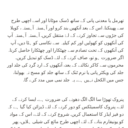
تھرمل یا معدنی پانی کے ساتھ ڈسک موٹانا اور اسے اچھی طرح
سے پھینکنا. اس کے بعد آنکھیں بند کرو اور آہستہ آہستہ، کویلا
کی جڑوں سے تجاوز کرنے کے لۓ منتقل کریں. آہستہ آہستہ آپ
کی آنکھوں کو کھولیں اور کم کیلیہ سے نکاسی کو ہٹا دیں، آپ
کی آنکھوں کے تحت تصادم سے چھٹکارا اور چھٹکارا حاصل کرنا.
اگر ضرورت ہو تو، صاف کرنے کے لئے ڈسک کو تبدیل کریں.
محرموں سے کاکر نکالنے کے بعد، آنکھوں کے ارد گرد کی جلد اور
جلد کی ویکٹر پانی یا نرم ٹنک کے ساتھ جلد کو مسح نہ بھولنا،
جس میں الکحل نہیں ہے. یہ جلد نمی میں مدد کرے گا.
پنروک تھوڑا سا الگ الگ دھونے کی ضرورت ہے. ایسا کرنے کے
لئے، پنروک کاسمیٹکس کو دور کرنے کے لئے ڈیزائن کیا گیا ہے کہ
دو فیز ایڈز کا استعمال کریں. شروع کرنے کے لئے، اس کے مواد
کو یونیفارم بنانے کے لئے اچھی طرح مائع کی شیلی ہلایں، پھر