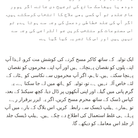
دودھ یا بیفاسک مائع کی ترجیح دی جائے. اگر یوور
عام جلد، تو آپ کسی بھی علاج کا انتخاب کرسکتے ہیں.
اگر آپ کی جلد خطاطی ردعمل کی وجہ سے ہوتا ہے، تو
اس مصنوعات کو منتخب کریں جو الٹراجی کی وجہ سے
نہیں ہیں اور اس کا تجربہ کیا گیا ہے.
ایک تولیہ کے ساتھ کاکر مسح کرنے کی کوشش مت کرو. لہذا آپ
اپنے پلوں کو نقصان پہنچاتے ہیں اور آپ اپنے محرموں کو نقصان
پہنچا سکتے ہیں. تاہم، اگر آپ محرموں سے نکاسی کو ہٹانے کے
لئے خاص آلہ نہیں ہے تو، تولیہ کو ہاتھ میں لے جا سکتا ہے. یہ
گرم پانی میں گیلے اور اپنی آنکھوں پر ڈال دیا. کچھ سیکنڈ کے بعد،
کپاس ڈسک کے ساتھ محرم مسح کریں. اگر یہ ایرر برقرار رہے
تو ہمارے ہیلپ ڈیسک سے رابطہ کریں. اس بلاگ کے بارے میں آپ
پہلے ہی غلط استعمال کی اطلاع دے چکے ہیں. ہیلپ ڈیسک جلد
از جلد اس معاملے کو دیکھے گا.