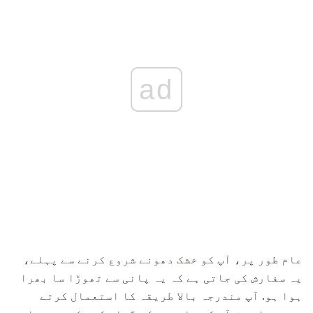
ad
عام طور پر، آپ کو خشک دھونے شروع کرنے سے پہلے،
یہ سفارش کی جاتی ہے کہ یہ پانی سے تھوڑا سا بھرا
ہوا ہو. آپ مندرجہ بالا طریقہ کا استعمال کرتے