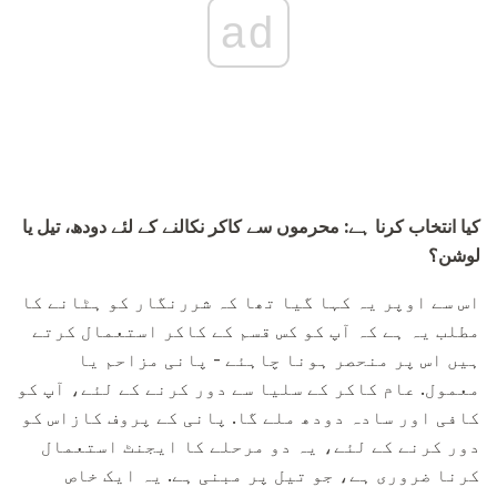
ad
کیا انتخاب کرنا ہے: محرموں سے کاکر نکالنے کے لئے دودھ، تیل یا
لوشن؟
اس سے اوپر یہ کہا گیا تھا کہ شررنگار کو ہٹانے کا
مطلب یہ ہے کہ آپ کو کس قسم کے کاکر استعمال کرتے
ہیں اس پر منحصر ہونا چاہئے - پانی مزاحم یا
معمول. عام کاکر کے سلیا سے دور کرنے کے لئے، آپ کو
کافی اور سادہ دودھ ملے گا. پانی کے پروف کازاس کو
دور کرنے کے لئے، یہ دو مرحلے کا ایجنٹ استعمال
کرنا ضروری ہے، جو تیل پر مبنی ہے. یہ ایک خاص