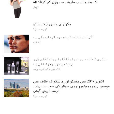
40 کے بعد مناسب طریقے سے وزن کم کرنا؟
کھیل
مکونونی مشروم کے ساتھ
گھر سننے والا
کیا تعلقات کو تجدید کرنا ممکن ہے
تعلقات
بالوں کے لئے بیزمیامنانایا پینٹ: خاص طور
پر گھر میں بھوک لگی ہے
ایک عورت کی خوبصورتی
اکتوبر 2017 میں مسکو اور ماسکو کے علاقے میں
موسم، ہیمومومیٹورولوجی سینٹر کی سب سے زیادہ
درست پیش گوئی
گھر سننے والا