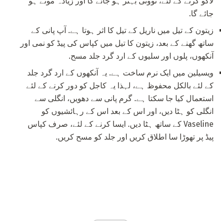
لاگو کرنے کے لئے، توونی بہتر ہو جائے گا اور زیادہ موٹے ہو
جائے گا.
زیتون کے تیل میں ناریل کے تیل کا اثر ہوتا ہے. آپ پانی کے
ساتھ گھنے کے بعد، زیتون کا تیل میں کپاس کی پیڈ کو نمی اور
آنکھوں، پلوں اور سلیوں کے ارد گرد جلد مسح.
ویسیلین میں ایک نرم ساخت ہے. یہ آنکھوں کے ارد گرد جلد
کے لئے بالکل محفوظ ہے، لہذا یہ کاجل کو دور کرنے کے لئے
استعمال کیا جا سکتا ہے. گرم پانی سے دھویں، انگلی سے
انگلی کو ہٹا دیں، اور اس کے بعد اس کے رہائشیوں کو
Vaseline کے ساتھ ہٹا دیں. ایسا کرنے کے لئے، صرف کپاس
پیڈ پر تھوڑا سا اطلاق کریں اور جلد کو مسح کریں.