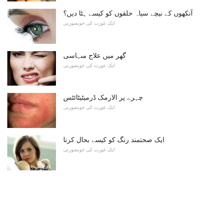
آنکھوں کے نیچے سیاہ حلقوں کو کیسے ہٹا دیں؟
ایک عورت کی خوبصورتی
گھر میں علاج مںہاسی
ایک عورت کی خوبصورتی
چہرے پر الارمک ڈرمیٹیٹائٹس
ایک عورت کی خوبصورتی
ایک صحتمند رنگ کو کیسے بحال کرنا
ایک عورت کی خوبصورتی