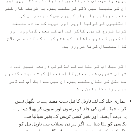
ہیں، یا صرف آپ کے ہاتھوں کو گیلے کر سکتے ہیں اور
ان کو سلیما میں لاگو کر سکتے ہیں. یہ طریقہ کار کئی
دفعہ دوبارہ بار بار کریں، جس کے بعد، آپ کی
انگلیوں کو کولیا اوپر اور نیچے کے ساتھ منعقد
کرنا شروع کریں، کاکر لے. اس کے بعد، گھاووں اور
آنکھوں کے نیچے اضافے کو ختم کرنے کے لئے خاص علاج
کا استعمال کرنا ضروری ہے.
اگر میک اپ کو ہٹانے کے لۓ کوئی ذریعہ نہیں تھا،
تو آپ تخریب شدہ معنی کا استعمال کرتے ہوئے گندوں
سے نکل کر نکال سکتے ہیں. ان میں سے ایک آپ کے گھر
میں ہونے کا یقین ہے:
ہماری جلد کے لئے ناریل کا تیل بہت مفید ہے. یہ پگھل نہیں
کرتے جبکہ اس کی جلد کو نرسوں اور نمیوں کو پھیلا دیتا ہے.
یہ بہت آہستہ اور بغیر کسی ٹریس کے بغیر سیالیا سے
نکاسی کو ہٹا دیتا ہے. اگر ہر دن سیلاب سے ناریل تیل کو