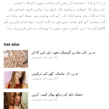
ذرائع کا استعمال بھی کرسکتے ہیں. اس کے لئے،
ناریل کا تیل، زیتون کا تیل یا پٹرولیم جیلی مل
جائے گا. مت بھولنا کہ آپ کے پلوں پر میک اپ ہٹانے
کے بعد، آپ کو جلد نمی کرنے کے لئے ایک خاص کریم کو
لاگو کرنے اور کھو نمی میں واپس کرنے کی ضرورت ہے.
See also
چہرے کی جلد پر آٹومیلل دھونے اور اس کا اثر
ایک عورت کی خوبصورتی
چہرے کے ماسک، گھر کی ترکیبیں
ایک عورت کی خوبصورتی
خشک جلد کی دیکھ بھال کیسے کریں
ایک عورت کی خوبصورتی