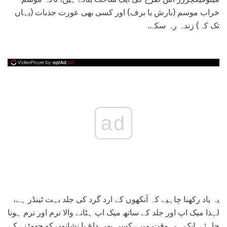
خراب موسم (بارش یا برف) اور کسی بھی عورت جذبات (یہاں
تک کہ) زندہ رہ سکے.
ad
یہ یاد رکھنا چاہیے کہ آنکھوں کے ارد گرد کی جلد بہت ٹینڈر ہے،
لہذا میک اپ اور جلد کے ساتھ میک اپ ہٹانے والا نرم اور نرم ہونا
چاہئے. ایک ہی وقت میں، کسی بھی داغ یا نشانوں کو چھوڑنے کے