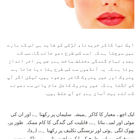
ایک نیا کاکر خریدنا، لڑکی کو شاید ہی اس کے بارے
میں سوچتا ہے کہ اسے کس طرح دھو جائے گا. سب کے
بعد، تمام گندگی مختلف ساخت ہے، جس پر اثر انداز
ہوتا ہے کہ یہ آنکھوں سے کس طرح ہٹا دیا جاتا ہے.
پنروک اور غیر پنروک گاجر موجود ہیں. لیکن اگر آپ
کو لگتا ہے کہ غیر پنروک کاجل عام پانی سے دھونے
کے لئے بہت آسان ہے، تو آپ غلط ہیں.
ایک اچھے معیار کا کاکر ہمیشہ سلیمان پر رکھتا ہے اور ان کی
موٹی اور لمبے بناتا ہے. قابلیت کی گندگی کا کام ممکنہ طور پر،
بھوک لگی ہوئی اور نرسنگی تکلیف پر رکھنا ہے. لہذا،
مینوفیکچررز اس طرح کی ایک ساخت بناتے ہیں، تاکہ موسم