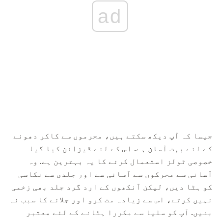
ad
جیسا کہ آپ دیکھ سکتے ہیں، محرموں سے کاکر دھونے
کے لئے بہت آسان ہے. اس کے لئے ڈیزائن کیا گیا
خصوصی ٹولز استعمال کرنے کا یہ بہترین ہے. وہ
آسانی سے محرکوں سے آسانی سے اور جلدی سے نکاسی
کو ہٹا دیں، لیکن آنکھوں کے ارد گرد جلد بھی زخمی
نہیں کرتے، اس سے زیادہ مت کرو اور جلانے کا سبب نہ
بنیں. آپ کو سلیا سے مکررا ہٹانے کے لئے معتبر