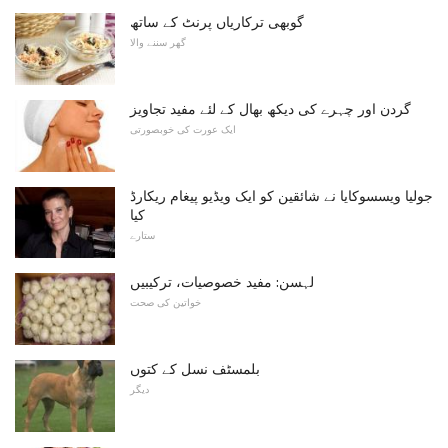
گوبھی ترکاریاں پرنٹ کے ساتھ
گھر سننے والا
گردن اور چہرے کی دیکھ بھال کے لئے مفید تجاویز
ایک عورت کی خوبصورتی
جولیا ویسسوکایا نے شائقین کو ایک ویڈیو پیغام ریکارڈ
کیا
ستارے
لہسن: مفید خصوصیات، ترکیبیں
خواتین کی صحت
بلمسٹف نسل کے کتوں
دیگر