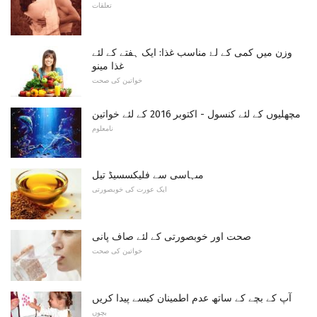
تعلقات
وزن میں کمی کے لۓ مناسب غذا: ایک ہفتے کے لئے
غذا مینو
خواتین کی صحت
مچھلیوں کے لئے کنسول - اکتوبر 2016 کے لئے خواتین
نامعلوم
مںہاسی سے فلیکسسیڈ تیل
ایک عورت کی خوبصورتی
صحت اور خوبصورتی کے لئے صاف پانی
خواتین کی صحت
آپ کے بچے کے ساتھ عدم اطمینان کیسے پیدا کریں
بچوں