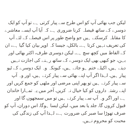
لیکن جب بھائی آپ کو اس طرح سے پیار کرتی ہے تو آپ کو ایک
دوسرے کے ساتھ فیصلہ کرنا ضروری ہے کہ آیا آپ ایسے معاشرے
کا مقابلہ کرسکتے ہیں جو واضح طور پر اس فیصلے کے لئے آپ
کی تعریف نہیں کرتا ہے. بالکل، جیسا کہ اوپر بیان کیا گیا ہے، ان
کے الفاظ میں کچھ سچ ہے. لیکن دوسری طرف، اکثر بھائی اور
بہن، جو کبھی بھی ایک دوسرے کے ساتھ رہنے کی اجازت نہیں
دیتے ہیں، اکیلے ختم ہو جاتے ہیں، کیونکہ وہ ایک دوسرے کے ٹیو
پیار ہیں. لہذا اگر آپ اپنے بھائی سے پیار کرتے ہیں، اور وہ آپ
سے پیار کرتے ہیں تو پھر اپنی مرضی اور مٹھی کو جمع کریں اور
اپنے رشتہ داروں کو کیا خیال نہ کریں. آخر میں یہ تمہارا خاندان
ہے اور اگر وہ آپ سے پیار کرتے ہیں تو میں سمجھوں گا اور
قبول کروں گا. جلد یا بعد میں، لیکن ایسا ہوگا. اس دوران، آپ کو
صرف تھوڑا سا صبر کی ضرورت ہے، لہذا آپ کی زندگی کی
محبت کو محروم نہیں.