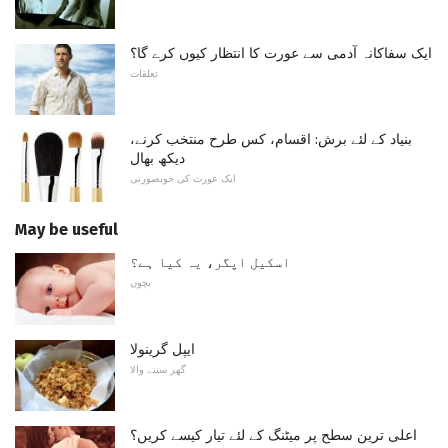
ایک سفاکانہ آدمی سے عورت کا انتظار کیوں کرے گا؟
تعلقات
بنیاد کے لئے برش: اقسام، کس طرح منتخب کرنے،
دیکھ بھال
ایک عورت کی خوبصورتی
May be useful
اسکیل اپگر، یہ کیا ہے؟
بچوں
ایپل گرینولا
گھر سننے والا
اعلی ترین سطح پر میٹنگ کے لئے تیار کیسے کریں؟