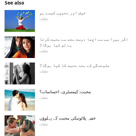
See also
خوش اور محبوب کیسے ہو
تعلقات
اگر میرا سب سے اچھا دوست مجھ سے محبت کرتا
ہے تو کیا ہوگا؟
تعلقات
علیحدگی کے بعد محبت کا کیا ہوگا؟
تعلقات
محبت: کیمسٹری، احساسات؟
تعلقات
خفیہ پلاٹونیکی محبت کے پہلوؤں
تعلقات