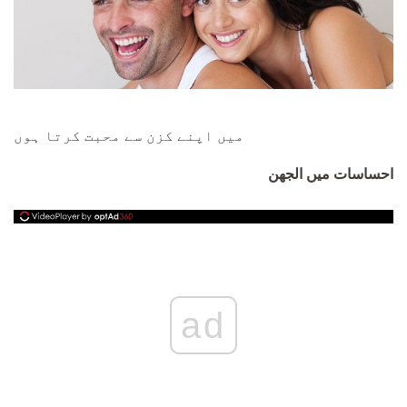
میں اپنے کزن سے محبت کرتا ہوں
احساسات میں الجھن
ad