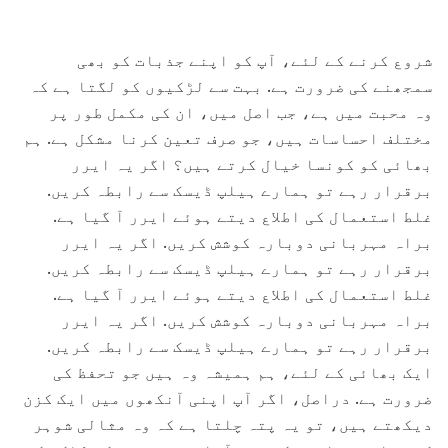
شروع کرنے کے لئے، آپ کو اپنے جذبات کو بھی
سمجھنے کی ضرورت ہے. بہت سے لڑکیوں کو لگتا ہے کہ
وہ محبت میں ہے، جب اصل میں، ان کی مکمل طور پر
مختلف احساسات ہیں، جو صرف تعین کرنا مشکل ہے. ہم
بھائی کو کونسا خیال کرتے ہیں؟ اگر یہ ایرر
برقرار رہے تو ہمارے ہیلپ ڈیسک سے رابطہ کریں.
غلط استعمال کی اطلاع دیتے ہوئے ایرر آ گیا ہے.
براہ مہربانی دوبارہ کوشش کریں. اگر یہ ایرر
برقرار رہے تو ہمارے ہیلپ ڈیسک سے رابطہ کریں.
غلط استعمال کی اطلاع دیتے ہوئے ایرر آ گیا ہے.
براہ مہربانی دوبارہ کوشش کریں. اگر یہ ایرر
برقرار رہے تو ہمارے ہیلپ ڈیسک سے رابطہ کریں.
ایک بھائی کے لئے، ہم ہمیشہ وہ ہیں جو تحفظ کی
ضرورت ہے. دراصل، اگر آپ اپنی آنکھوں میں ایک کزن
دیکھتے ہیں، تو یہ پتہ چلتا ہے کہ وہ مثالی شوہر