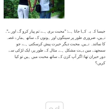
جیسا کہ یہ کہا جاتا ہے: "محبت بری ہے، تم پیار کرو گے اور ...".
نہیں، ضروری طور پر سینگوں اور ہونوں کے ساتھ ہمارے غصہ
کا نمائندہ نہیں. محبت دیگر حیرت پیش کرسکتی ہے، جو
سمجھنے میں بہت مشکل ہے. مثال کے طور پر، ایک لڑکی سے
دور حیران تھا: اگر آپ کزن کے ساتھ محبت میں ہیں تو کیا
کریں؟