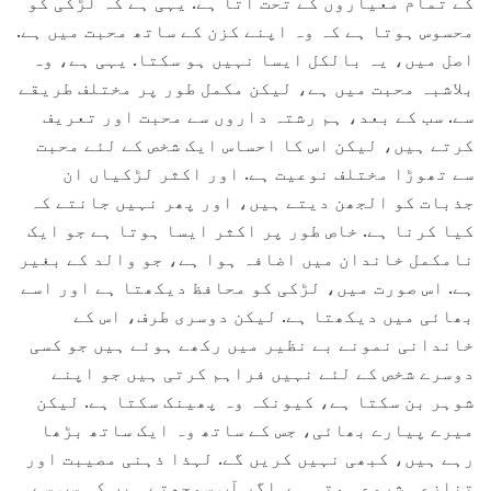
کے تمام معیاروں کے تحت آتا ہے. یہی ہے کہ لڑکی کو
محسوس ہوتا ہے کہ وہ اپنے کزن کے ساتھ محبت میں ہے.
اصل میں، یہ بالکل ایسا نہیں ہو سکتا. یہی ہے، وہ
بلاشبہ محبت میں ہے، لیکن مکمل طور پر مختلف طریقے
سے. سب کے بعد، ہم رشتہ داروں سے محبت اور تعریف
کرتے ہیں، لیکن اس کا احساس ایک شخص کے لئے محبت
سے تھوڑا مختلف نوعیت ہے. اور اکثر لڑکیاں ان
جذبات کو الجھن دیتے ہیں، اور پھر نہیں جانتے کہ
کیا کرنا ہے. خاص طور پر اکثر ایسا ہوتا ہے جو ایک
نامکمل خاندان میں اضافہ ہوا ہے، جو والد کے بغیر
ہے. اس صورت میں، لڑکی کو محافظ دیکھتا ہے اور اسے
بھائی میں دیکھتا ہے. لیکن دوسری طرف، اس کے
خاندانی نمونے بے نظیر میں رکھے ہوئے ہیں جو کسی
دوسرے شخص کے لئے نہیں فراہم کرتی ہیں جو اپنے
شوہر بن سکتا ہے، کیونکہ وہ پھینک سکتا ہے. لیکن
میرے پیارے بھائی، جس کے ساتھ وہ ایک ساتھ بڑھا
رہے ہیں، کبھی نہیں کریں گے. لہذا ذہنی مصیبت اور
تنازعہ شروع ہوتی ہے. اگر آپ سمجھتے ہیں کہ سب سے