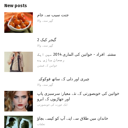
New posts
جنت سیب سے جام
گھر سننے والا
گیجر کیک 2
گھر سننے والا
مشتبہ افراد - خواتین کی الماری 2014 میں ایک
رجحان سازی ہے
خواتین کے فیشن
چیری اور دلی کے ساتھ فوکوکیہ
گھر سننے والا
خواتین کی خوبصورتی کے نئے معیار: سرسبزی پاپ
اور جھاڑیوں کے ابرو
ایک عورت کی خوبصورتی
خاندان میں طلاق سے اپنے آپ کو کیسے بچاؤ
تعلقات