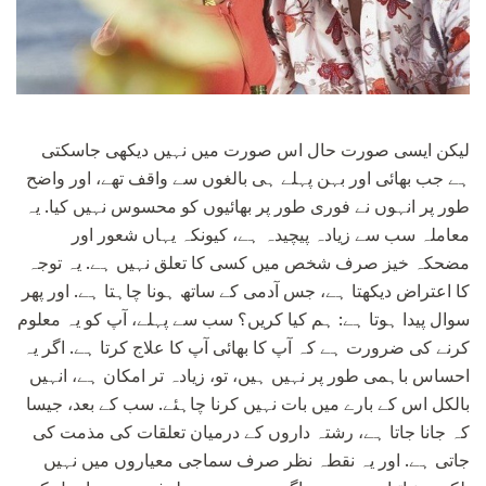
لیکن ایسی صورت حال اس صورت میں نہیں دیکھی جاسکتی
ہے جب بھائی اور بہن پہلے ہی بالغوں سے واقف تھے، اور واضح
طور پر انہوں نے فوری طور پر بھائیوں کو محسوس نہیں کیا. یہ
معاملہ سب سے زیادہ پیچیدہ ہے، کیونکہ یہاں شعور اور
مضحکہ خیز صرف شخص میں کسی کا تعلق نہیں ہے. یہ توجہ
کا اعتراض دیکھتا ہے، جس آدمی کے ساتھ ہونا چاہتا ہے. اور پھر
سوال پیدا ہوتا ہے: ہم کیا کریں؟ سب سے پہلے، آپ کو یہ معلوم
کرنے کی ضرورت ہے کہ آپ کا بھائی آپ کا علاج کرتا ہے. اگر یہ
احساس باہمی طور پر نہیں ہیں، تو، زیادہ تر امکان ہے، انہیں
بالکل اس کے بارے میں بات نہیں کرنا چاہئے. سب کے بعد، جیسا
کہ جانا جاتا ہے، رشتہ داروں کے درمیان تعلقات کی مذمت کی
جاتی ہے. اور یہ نقطہ نظر صرف سماجی معیاروں میں نہیں