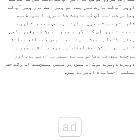
اوپر آپ کے بارے میں ہے، تو پھر ایک بار پھر آپ کے
بھائی کے لئے آپ کے جذبات کا تجزیہ احتیاط سے.
شاید تم محبت سے پیار کرتے ہو اس سے محبت اور درد
سے محبت کرو. اس کے علاوہ، جو والدین کے بغیر بڑھی
ہوئی لڑکیاں ہمیشہ اپنے بھائیوں کے ساتھ موازنہ
کرتی ہیں. لیکن بعض اوقات وہ صرف بے نظیر طور پر
سوچتے ہیں کہ بھائی سب سے بہترین آدمی ہے، اور
دوسرے دوسرے لوگ اس سطح پر نہیں پہنچتے. اس وقت جب
ممکنہ احساسات ابھرتے ہیں.
ad