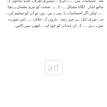
بلکہ جینیاتیات میں ہے، اگرچہ، دوسری طرف، جدید ماحول کے
ساتھ اندازہ لگانا مشکل ہے کہ یہ صحت کو مزید نقصان پہنچا
ہے. لیکن اگر احساسات باہمی نہیں ہیں، تو آپ کو تسلیم کرنے
سے صرف ایک ہی چیز رشتہ داروں کے خلاف ہے. اس صورت
میں، بہتر ہے کہ ان جذبات کو خود اپنے ہاتھوں میں ڈالیں.
ad