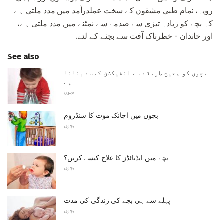
رویہ، تمام طبی مشقوں کے سخت عملدرآمد میں مدد ملتی ہے
کہ بچے کو زیادہ تیزی سے صدمے سے نمٹنے میں مدد ملتی ہے،
اور خاندان - خطرناک آفت سے بچنے کے لئے.
See also
بچوں کو صحیح طریقے سے انفیکشن کیسے بنانا
ہے
بچوں
بچوں میں اچانک موت کا سنڈروم
بچوں
بچے میں ایڈنائڈز کا علاج کیسے کریں؟
بچوں
پہلے سے ہی بچے کی زندگی کی مدت
بچوں