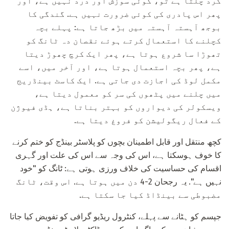
گرد چلتا ہے تو، کوئی سوزش اور درد نہیں ہے، اور
پھر اس پادری کی کوئی ضرورت نہیں ہے. گندگی کا
بوجھ آہستہ آہستہ میں بڑھ جاتا ہے: پہلے بچہ
کچلنے کا استعمال کرتے ہوئے نقصان دہ ٹانگ کو
تھوڑا سا شروع ہوتا ہے، پھر ایک کرچ چھوڑ دیتا
ہے، پھر بچہ استعمال ہوتا ہے، اور آخر میں، اسے
مکمل لوڈ کی اجازت دی جاتی ہے. ایک کاسٹ بینڈریج
میں چلنے میں پٹھوں کی سر کو معمول دیتا ہے،
ویسکولر کی دیواروں کو بہتر بناتا ہے، ہڈی فیوژن
کے فعال ریگولیشن کو فروغ دیتا ہے.
کچھ منتقل اور قابل اطمینان بچوں کو پلاسٹر بینڈج کو ختم کرنے
کا خوف ہوسکتا ہے، اس کی وجہ سے اس کی علت اور گہری
اقسام کی حساسیت کی خلاف ورزی ہوتی ہے: ٹانگ کو "خود
نہیں ہے". یہ رجحان 2-4 دن میں ہوتا ہے. اس وقت، ٹانگ
مضبوطی سے بینڈاڈ کیا جا سکتا ہے.
جپسم کو ہٹانے سے پہلے، کنٹرول ریڈیو گرافی کو تفویض کیا جاتا