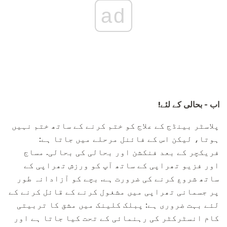
ad
اب - بحالی کے لئے!
پلاسٹر بینڈج کے علاج کو ختم کرنے کے ساتھ ختم نہیں
ہوتا، لیکن اس کے فائنل مرحلے میں جاتا ہے:
فریکچر کے بعد فنکشن اور بحالی کی بحالی. مساج
اور فزیو تھراپی کے ساتھ آپ کو ورزش تھراپی کے
ساتھ شروع کرنے کی ضرورت ہے. بچے کو آزادانہ طور
پر جسمانی تھراپی میں مشغول کرنے کے قائل کرنے کے
لئے بہت ضروری ہے: پبلک کلینک میں مشق کا تربیتی
کام انسٹرکٹر کی رہنمائی کے تحت کیا جاتا ہے اور