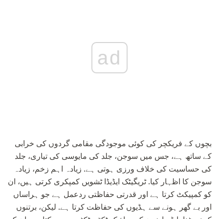
ad
بچوں کے فریکچر کی کوئی موجودگی مقامی گردوں کی خرابی
کے ساتھ ہے، جس میں سوجن، جلد کی مایوسی کی تیاری، جلد
کی حساسیت کی خلاف ورزی ہوتی ہے. زیادہ اہم زخم، زیادہ
سوجن کا اظہار کیا. ٹریگیٹک ایڈیڈا ٹشویں کمپکری کرتی ہیں، ان
کو کمپیکٹ کرتا ہے اور قدرتی حفاظتی ردعمل ہے جو ہراساں
اور بے گھر ہونے سے ہڈیوں کی حفاظت کرتا ہے. لیکن، برتنوں