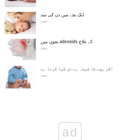
ایک بچے میں دن کی نیند
بچوں
بچوں میں adenoids کے علاج
بچوں
اگر بچے کا قبضہ ہے تو کیا کرنا ہے
بچوں
ad