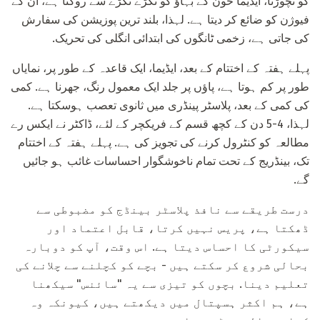
کو نچوڑنا، ایڈیما خون کے بہاؤ کو ٹکڑے ٹکڑے سے روکتا ہے، ان کے
فیوژن کو ضائع کر دیتا ہے. لہذا، بلند ترین پوزیشن کی سفارش
کی جاتی ہے، زخمی ٹانگوں کی ابتدائی انگلی کی تحریک.
پہلے ہفتہ کے اختتام کے بعد، ایڈیما، ایک قاعدہ کے طور پر، نمایاں
طور پر کم ہوتا ہے، پاؤں پر جلد ایک معمول رنگ، جھرنا ہے. کمی
کی کمی کے بعد، پلاسٹر پینڈری میں ثانوی تعصب ہوسکتا ہے.
لہذا، 4-5 دن کے کچھ قسم کے فریکچر کے لئے، ڈاکٹر نے ایکس رے
مطالعہ کو کنٹرول کرنے کی تجویز کی ہے. پہلے ہفتہ کے اختتام
تک، بینڈریج کے تحت تمام ناخوشگوار احساسات غائب ہو جائیں
گے.
درست طریقے سے نافذ پلاسٹر بینڈج کو مضبوطی سے
ڈھکتا ہے، پریس نہیں کرتا، قابل اعتماد اور
سیکورٹی کا احساس دیتا ہے. اس وقت، آپ کو دوبارہ
بحالی شروع کر سکتے ہیں - بچے کو کچلنے سے چلانے کی
تعلیم دینا. بچوں کو تیزی سے یہ "سائنس" سیکھنا
ہے، ہم اکثر ہسپتال میں دیکھتے ہیں، کیونکہ وہ