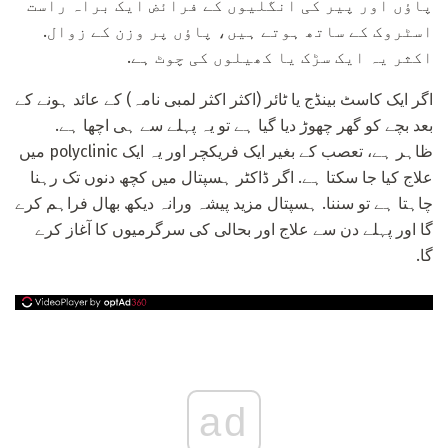
پاؤں اور پیر کی انگلیوں کے فرائض ایک براہ راست
اسٹروک کے ساتھ ہوتے ہیں، پاؤں پر وزن کے زوال.
اکثر یہ ایک سڑک یا کھیلوں کی چوٹ ہے.
اگر ایک کاسٹ بینڈج یا ٹائر (اکثر اکثر لمبی نامہ) کے عائد ہونے کے
بعد بچے کو گھر چھوڑ دیا گیا ہے تو یہ پہلے سے ہی اچھا ہے.
ظاہر ہے، تعصب کے بغیر ایک فریکچر اور یہ ایک polyclinic میں
علاج کیا جا سکتا ہے. اگر ڈاکٹر ہسپتال میں کچھ دنوں تک رہنا
چاہتا ہے تو سننا. ہسپتال مزید پیشہ ورانہ دیکھ بھال فراہم کرے
گا اور پہلے دن سے علاج اور بحالی کی سرگرمیوں کا آغاز کرے
گا.
ad