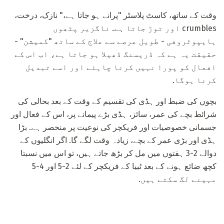
وقت کے ساتھ، کاسٹ پلاسٹر "پرانے ہو جاتا ہے،" نازک، درخت،
crumbles اور توڑ جاتا ہے. ناگزیر پٹھوں
ہایپوٹروفی - طویل عرصے سے علاج کے ساتھ "کمیشن" -
حقیقت یہ ہے کہ ڈریسنگ ڈھیلا ہو جاتا ہے، اب اس کے
افعال کو پورا نہیں کرنا چاہئے اور اسے تبدیل
کرنا ہوگا.
بچوں کی ضبط اور ہڈی کی تقسیم کے وقت کے بعد بحالی کی
شرائط بچے کی عمر، سائز، ہڈی بڑے پیمانے پر، اس کے فعال اور
جسمانی خصوصیات اور فریکچر کی نوعیت پر منحصر ہے. بڑا
ہڈی اور بڑی عمر کے بچے، زیادہ وقت لگے گا. اگر انگلیوں کے
دوالے 2-3 ہفتوں میں مل کر بڑھ جاتے ہیں، تو اس میں نسبتا
کچھ ضائع ہونے کے بعد ٹبیا کے فریکچر کے لئے 2-5 اور 4-5
مہینے لگ سکتے ہیں.