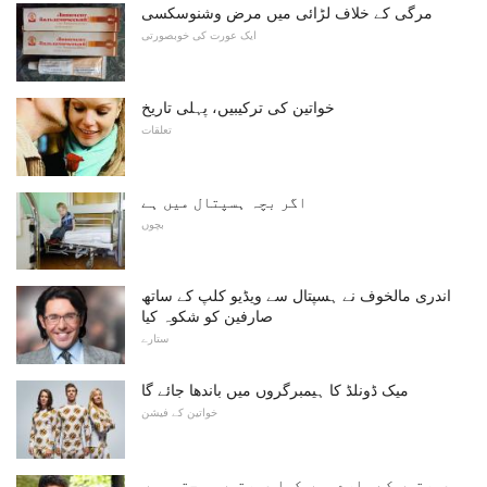
مرگی کے خلاف لڑائی میں مرض وشنوسکسی
ایک عورت کی خوبصورتی
خواتین کی ترکیبیں، پہلی تاریخ
تعلقات
اگر بچہ ہسپتال میں ہے
بچوں
اندری مالخوف نے ہسپتال سے ویڈیو کلپ کے ساتھ
صارفین کو شکوہ کیا
ستارے
میک ڈونلڈ کا ہیمبرگروں میں باندھا جائے گا
خواتین کے فیشن
عورتوں کے بارے میں کیا عورتیں سوچتی ہیں