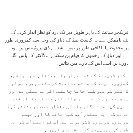
فریکچر سائٹ کے باہر طویل دیر تک درد کو نظر انداز کرنے کے
لئے ناممکن ہے. یہ کاسٹ بینڈ کے دباؤ کی وجہ سے کمزوری طور
پر محفوظ یا ناکافی طور پر نمونہ شدہ ہڈی پروٹیننس پر ہوتا
ہے اور دباؤ کے زخموں کا قیام بن سکتا ہے. ڈاکٹر کے پاس اگلے
دورے پر، اسے اس کے بارے میں بتائیں.
اکثر ڈریسنگ کے تحت وہاں جلد چمکتا ہے. وہ واضح،
کمزور، نیند کے ساتھ مداخلت کر سکتے ہیں، جس کو
ڈاکٹر کو بھی کہا جانا چاہئے. اگر یہ ممکن ہے اور
پیچیدگیوں کا سبب بن جائے تو، پلاسٹر پٹراہ ختم
نہیں کیا جائے گا، جلد کی حفظان صحت کو متاثر کیا
جائے گا، یہ عملدرآمد کیا جائے گا اور جپسم
دوبارہ دوبارہ لاگو ہوتا ہے. آپ کو اپنے آپ کو اس
طرح کی ہیریپشن کرنا ضروری نہیں ہے.