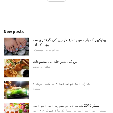
New posts
پیڈیکیور کے بارے میں دماغ: ڈومین کی گرفتاری سے
بچنے کے لئے
ایک عورت کی خوبصورتی
اس کی عمر جلد ہی مصنوعات
خواتین کی صحت
گاڑی ایک خواب تھا - یہ کیا ہوگا؟
نامعلوم
ایسٹر 2016 کے ساتھ خوبصورت ایس ایم ایس.
ایسٹر ایس ایم ایس پر مبارک باد کس طرح - ایس