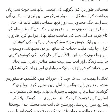
نفسیاتی طور پر، کم انگوٹھے کی صدمہ ہاتھ سے چوٹ سے زیادہ
برداشت کرنا مشکل ہے. موٹر سرگرمی میں تیزی سے کمی آئی
ہے، اہم جگہ محدود ہے، اور کچھ سماجی تنقید قائم کی جاتی
ہے. لہذا، پہلے دنوں سے یہ ضروری ہے کہ دن کے نئے نظام کو
کام کرنے کے لۓ، بچے کی مناسب دیکھ بھال فراہم کرنا ضروری
ہے. ہمیں ایک خوش مزاج موڈ کو برقرار رکھنے کی کوشش
کرنی چاہئے، مثبت جذبات کے ساتھ ہر دن سنبھالنے، دوستوں،
ہم جماعتوں کے ساتھ ملاقاتوں کو حل کرنے کی کوشش کرنی
چاہئے. زندگی اور ادب سے بہت مفید مثالیں، تیزی سے بحالی
میں عقائد کو فروغ دینے، لچک، رواداری اور جرات کی تشکیل.
غذائی اہمیت یہ ہے کہ بچے کی خوراک میں کیلشیم، فاسفورس
نمٹ، ہضم پروٹین، وٹامن شامل ہیں. تجویز کردہ پولٹری کا
گوشت، سیل، تازہ مچھلی، سبزیاں، پھل، دودھ کی مصنوعات.
اسٹول کو ایڈجسٹ کرنے کے لئے ضروری ہے، کیونکہ پلاسٹر
پینڈریج میں زبردستی پوزیشن کی آنت سے مسئلہ پیدا ہوسکتا
ہے. صرف والدین، عقلی غذائیت کے صرف پرسکون اور باہمی