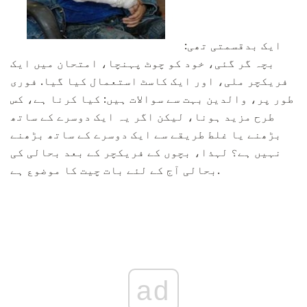
ایک بدقسمتی تھی:
بچہ گر گئی، خود کو چوٹ پہنچا، امتحان میں ایک
فریکچر ملی، اور ایک کاسٹ استعمال کیا گیا. فوری
طور پر، والدین بہت سے سوالات ہیں: کیا کرنا ہے، کس
طرح مزید ہونا، لیکن اگر یہ ایک دوسرے کے ساتھ
بڑھنے یا غلط طریقے سے ایک دوسرے کے ساتھ بڑھنے
نہیں ہے؟ لہذا، بچوں کے فریکچر کے بعد بحالی کی
بحالی آج کے لئے بات چیت کا موضوع ہے.
ad