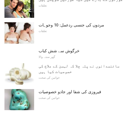
تعلقات
مردوں کی جنسی ردعمل: 10 وجوہات
تعلقات
خرگوش سے شش کباب
گھر سننے والا
سائنسدانوں نے پتہ چلا کہ لہسن کے علاج کی
خصوصیات کیا ہیں
خواتین کی صحت
فیروزی کی شفا اور جادو خصوصیات
خواتین کی صحت