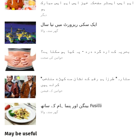
ایم ایس. ایسٹر مضحکہ خیز ایس ایم ایس مبارک
ہو
دیگر
ایک سکی ریزورٹ میں نیا سال
گھر سننے والا
بحریہ کے ارد گرد درد - یہ کیا ہو سکتا ہے؟
خواتین کی صحت
"ستارہ" طرز: ہم رقم کے نشان سے کپڑے منتخب
کرتے ہیں
خواتین کے فیشن
بینگن اور پنما ​​ہام کے ساتھ Fusilli
گھر سننے والا
May be useful