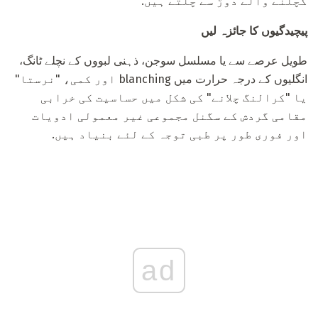
کچلنے والے دوڑ سے چلتے ہیں.
پیچیدگیوں کا جائزہ لیں
طویل عرصے سے یا مسلسل سوجن، ذہنی لبووں کے نچلے ٹانگ،
انگلیوں کے درجہ حرارت میں blanching اور کمی، "نرستا"
یا "کرالنگ چلانے" کی شکل میں حساسیت کی خرابی
مقامی گردش کے سگنل مجموعی غیر معمولی ادویات
اور فوری طور پر طبی توجہ کے لئے بنیاد ہیں.
ad