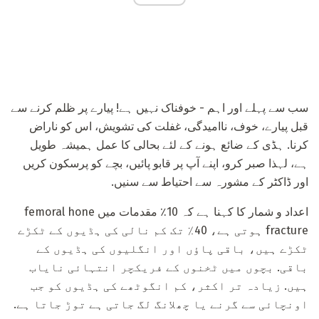
سب سے پہلے اور اہم - خوفناک نہیں ہے! پیارے پر ظلم کرنے سے
قبل پیارے، خوف، ناامیدگی، غفلت کی تشویش، اس کو ناراض
کرنا. ہڈی کے ضائع ہونے کے لئے بحالی کا عمل ہمیشہ طویل
ہے، لہذا صبر کرو، اپنے آپ پر قابو پائیں، بچے کو پرسکون کریں
اور ڈاکٹر کے مشورہ سے احتیاط سے سنیں.
اعداد و شمار کا کہنا ہے کہ 10٪ مقدمات میں femoral hone
fracture ہوتی ہے، 40٪ تک کم نالی کی ہڈیوں کے ٹکڑے
ٹکڑے ہیں، باقی پاؤں اور انگلیوں کی ہڈیوں کے
باقی. بچوں میں ٹخنوں کے فریکچر انتہائی نایاب
ہیں. زیادہ تر اکثر، کم انگوٹھے کی ہڈیوں کو جب
اونچائی سے گرنے یا چھلانگ لگ جاتی ہے توڑ جاتا ہے.