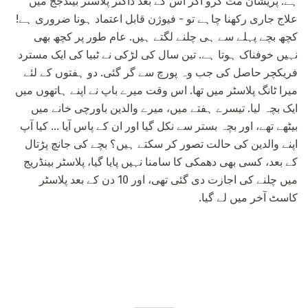
ہے. پریشان مت کرو اگر اس کے بعد ڈاکٹر پلاسٹر بینڈجج میں
علاج جاری رکھنا چاہے تو - فیوژن قابل اعتماد ہونا ضروری ہے!
کچھ بچے پہلے سے ہی چلنے لگتے ہیں. عام طور پر کچھ بھی
نہیں خوفناک ہوتا ہے. تین سال کی لڑکی نے ٹبیا کی ایک مسترد
فریکچر حاصل کی جب وہ پورچ سے گر گئی. دو ہفتوں کے لئے
میرا ٹانگ پلاسٹر میں تھا. اس وقت میرے باپ نے اپنے ہاتھوں میں
ایک بچہ لیا. تیسرے ہفتے میں، میرے والدین باورچی خانے میں
بیٹھے تھے، اور بچہ بستر سے نکل گیا اور ان کے پاس آیا ... کیا آپ
اپنے والدین کی حالت تصور کر سکتے ہیں؟ بچے کی جانچ پڑتال
کے بعد، کسی بھی دھمکی کا سامنا نہیں پایا گیا، پلاسٹر بینڈریج
میں چلنے کی اجازت دی گئی تھی، اور 10 دن کے بعد پلاسٹر
کاسٹ آخر میں لے گیا.