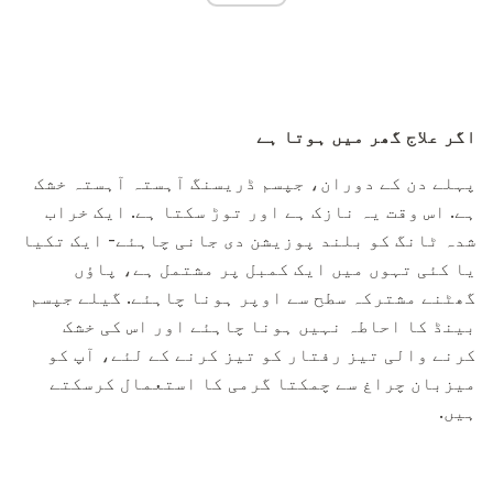
اگر علاج گھر میں ہوتا ہے
پہلے دن کے دوران، جپسم ڈریسنگ آہستہ آہستہ خشک
ہے. اس وقت یہ نازک ہے اور توڑ سکتا ہے. ایک خراب
شدہ ٹانگ کو بلند پوزیشن دی جانی چاہئے- ایک تکیا
یا کئی تہوں میں ایک کمبل پر مشتمل ہے، پاؤں
گھٹنے مشترکہ سطح سے اوپر ہونا چاہئے. گیلے جپسم
بینڈ کا احاطہ نہیں ہونا چاہئے اور اس کی خشک
کرنے والی تیز رفتار کو تیز کرنے کے لئے، آپ کو
میزبان چراغ سے چمکتا گرمی کا استعمال کرسکتے
ہیں.