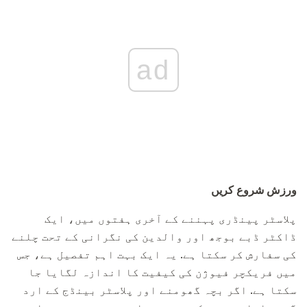
ad
ورزش شروع کریں
پلاسٹر پینڈری پہننے کے آخری ہفتوں میں، ایک
ڈاکٹر ڈبے بوجھ اور والدین کی نگرانی کے تحت چلنے
کی سفارش کر سکتا ہے. یہ ایک بہت اہم تفصیل ہے، جس
میں فریکچر فیوژن کی کیفیت کا اندازہ لگایا جا
سکتا ہے. اگر بچہ گھومنے اور پلاسٹر بینڈج کے ارد