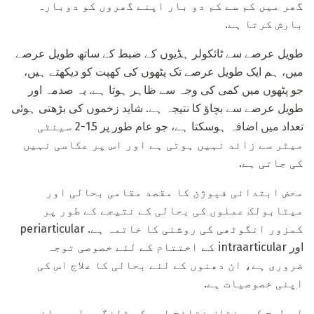
گھر میں کم سے کم دو بار اپنے گھروں کو دوبارہ
بارش کرتا ہے.
طویل عرصے سے ٹائکولر ہڈیوں کے ضبط کے ساتھ طویل عرصے
میں، ہم ایک طویل عرصے تک پٹھوں کی کھپت کو دیکھتے ہیں،
جو پٹھوں میں کمی کی وجہ سے ظاہر ہوتا ہے. یہ صدمہ اور
طویل عرصے سے بچاؤ کا نتیجہ ہے. شاید زخموں کی بڑھتی ہوئی
تعداد میں اضافہ ہوسکتا ہے، جو عام طور پر 1.5-2 سینٹی
میٹر سے زائد نہیں ہوتی ہے اور اس پر عکاسی نہیں
کی جاتی ہے.
محض ابتدائی فیوژن کا مقصد مقامی بحالی اور
میٹابولک عملوں کی بحالی کے نتیجے کے طور پر
کمزور انگوٹھی کی روشنی کا خاتمہ ہے. periarticular
اور intraarticular کے اختتام کے لئے خصوصی توجہ
ضروری ہے، ان دھنوں کے لئے بحالی کا علاج اس کی
اپنی خصوصیات ہے.
اس طرح کے مختلف نتائج اور کم ٹانگوں اور رانوں