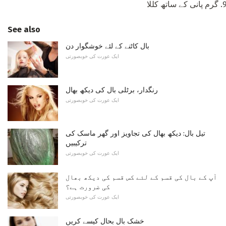
گرم پانی کے ساتھ کللا
See also
بال کاٹنے کے لئے خوشگوار دن
ایک عورت کی خوبصورتی
رنگدار، برٹلی بال کی دیکھ بھال
ایک عورت کی خوبصورتی
تیل بال: دیکھ بھال کی تجاویز اور گھر ماسک کی
ترکیبیں
ایک عورت کی خوبصورتی
آپ کے بال کی قسم کے لئے کس قسم کی دیکھ بھال
کی ضرورت ہے؟
ایک عورت کی خوبصورتی
خشک بال بحال کیسے کریں