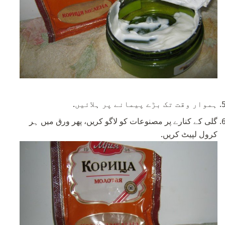
ہموار وقت تک بڑے پیمانے پر ہلائیں.
گلی کے کنارے پر مصنوعات کو لاگو کریں، پھر ورق میں ہر
کرول لپیٹ کریں.