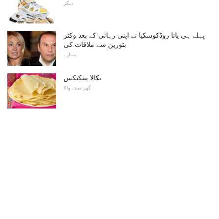
دیگر
پہلے ہی یانا روڈکوسکیا نے اپنی رہائی کے بعد وکٹر
بٹورین سے ملاقات کی
ستارے
نکالا پینکیکس
گھر سننے والا