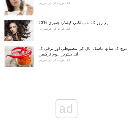
ایک عورت کی خوبصورتی
ہر روز کے لئے بالکنی کیلنڈر: جنوری 2014
ایک عورت کی خوبصورتی
مرچ کے ساتھ ماسک: بال کی مضبوطی اور ترقی کے
لئے بہترین ہوم ترکیبیں
ایک عورت کی خوبصورتی
ad