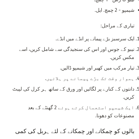
شیمپو - 2 چمچ. ایل.
تیاری کے مراحل:
ایک سرسبز بڑے پیمانے پر انڈے میں انڈے.
نیبو کے جوس اور اس کی سنجیدگی سے شامل کریں، اسے
مکس کریں.
تیار مرکب میں کھیر اور شیمپو ڈالیں.
ہموار وقت تک بڑے پیمانے پر ہلائیں.
دانتوں کے کنارے پر لگائیں اور ورق کے ساتھ ہر کرل کی لپیٹ
کریں.
ایک شیمپو استعمال کرتے ہوئے 2 گھنٹے کے بعد
مصنوعات کو دھونا.
بالوں کو چمکانے اور چمکانے کے لئے ہربل کی کمی