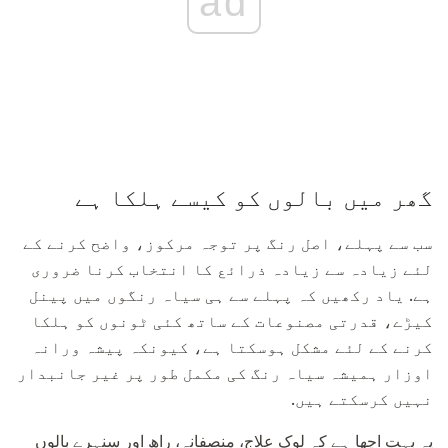
ad
گھر میں بالوں کو کیسے ہلکا ہے
سب سے پہلے، اصل رنگ پر توجہ مرکوز، واضح کرنے کے
لئے زیادہ سے زیادہ ذرائع کا انتخاب کرنا ضروری
ہے. یاد رکھیں کہ پہلے سے ہی سیاہ رنگوں میں پینل
کیڑے، قدرتی مصنوعات کے ساتھ کئی ٹونوں کو ہلکا
کرنے کے لئے مشکل ہوسکتا ہے، کیونکہ پیشہ ورانہ
اوزار ہمیشہ سیاہ رنگ کی مکمل طور پر غیر جانبدار
نہیں کرسکتے ہیں.
یہ بہت اچھا ہے کہ لوک علاج، منصفانہ، راھ اور سنہرے بالوں