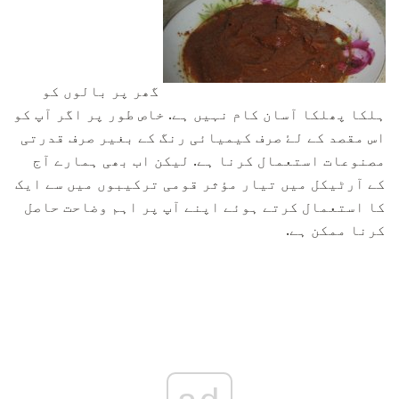
گھر پر بالوں کو
ہلکا پھلکا آسان کام نہیں ہے. خاص طور پر اگر آپ کو
اس مقصد کے لۓ صرف کیمیائی رنگ کے بغیر صرف قدرتی
مصنوعات استعمال کرنا ہے. لیکن اب بھی ہمارے آج
کے آرٹیکل میں تیار مؤثر قومی ترکیبوں میں سے ایک
کا استعمال کرتے ہوئے اپنے آپ پر اہم وضاحت حاصل
کرنا ممکن ہے.