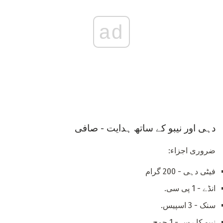
ad
دہی اور نیبو کے ساتھ ہدایت - صافی
ضروری اجزاء:
فیٹی دہی - 200 گرام
انڈے - 1 پی سی.
سنک - 3 اسپیس.
نیبو کا رس - 1 چمچ.