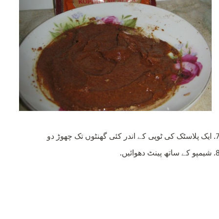
ایک پلاسٹک کی ٹوپی کے اندر کئی گھنٹوں تک چھوڑ دو
شیمپو کے ساتھ پینٹ دھوائیں.