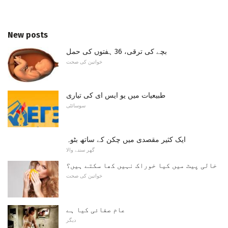
New posts
بچے کی ترقی، 36 ہفتوں کی حمل
خواتین کی صحت
طبیعیات میں یو ایس ای کی تیاری
سوسائٹی
ایک کثیر مقصدی میں چکن کے ساتھ بٹوہ
گھر سننے والا
خالی پیٹ میں کیا خوراک نہیں کھا سکتے ہیں؟
خواتین کی صحت
عام صفائی کیا ہے
دیگر