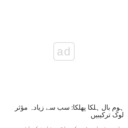
ad
ہوم بال ہلکا پھلکا: سب سے زیادہ مؤثر
لوک ترکیبیں
دار چینی اور شہد کے ساتھ وضاحت کے لئے