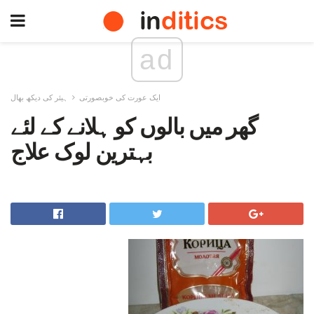
ad
ایک عورت کی خوبصورتی
ہیئر کی دیکھ بھال
گھر میں بالوں کو ہلانے کے لئے
بہترین لوک علاج