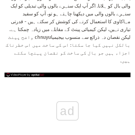
والی بال کو ہلانا. اگر آپ ایک سنہرے بالوں والی تبدیلی کو ایک
سنہرے بالوں والی میں دیکھنا چاہتے ہو تو، آپ کو سفید
مہاکاوی کا استعمال کرنے کی کوشش کر سکتے ہیں - قدرتی
تیاری نہیں، لیکن کیمیائی پینٹ کے مقابلے میں زیادہ چمکتا ہے.
لیکن نقصان دہ ذرائع سے منسوب بیجیمیاchnuyu واضح پینٹ
بالکل نہیں کیا جا سکتا: اس کی ساخت میں اس خطرناک
اجزاء ہیں جو بال کی ساخت کو نقصان پہنچا سکتے
ہیں.
ad