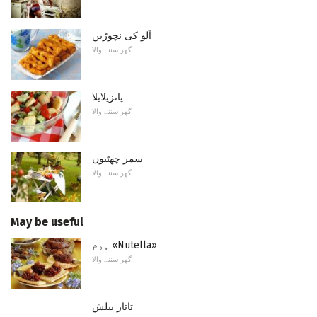
آلو کی نچوڑیں
گھر سننے والا
پانزیلایلا
گھر سننے والا
سمر چھٹیوں
گھر سننے والا
May be useful
ہوم «Nutella»
گھر سننے والا
تاتار بیلش