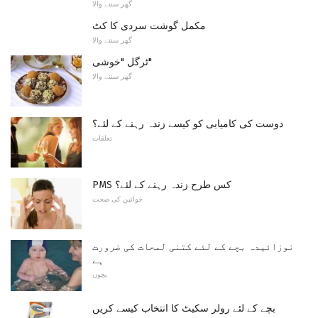
گھر سننے والا
مکمل گوشت سردی کا کٹ
گھر سننے والا
ٹرگل "خوشی"
گھر سننے والا
دوست کی کامیابی کو کیسے زندہ رہنے کے لئے؟
تعلقات
PMS کس طرح زندہ رہنے کے لئے؟
خواتین کی صحت
نوزائیدہ بچے کے لئے کتنی لمحات کی ضرورت
ہے
بچوں
بچے کے لئے رولر سکیٹ کا انتخاب کیسے کریں