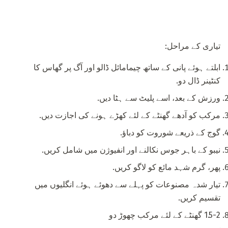
تیاری کے مراحل:
ابلتے ہوئے پانی کے ساتھ چیمامائل ڈالو اور آگ پر گھاس کا
کنٹینر ڈال دو.
ورزش کے بعد، اسے پلیٹ سے ہٹا دیں.
مرکب کو آدھے گھنٹے کے لئے کھڑے ہونے کی اجازت دیں.
گوج کے ذریعے شوروت کو دباؤ.
نیبو کے باہر جوس نکالنے اور انفیوژن میں شامل کریں.
پھر، گرم شہد مائع کو لاگو کریں.
تیار شدہ مصنوعات کو پہلے سے دھوئے ہوئے انگلیوں میں
تقسیم کریں.
1.5-2 گھنٹے کے لئے مرکب چھوڑ دو