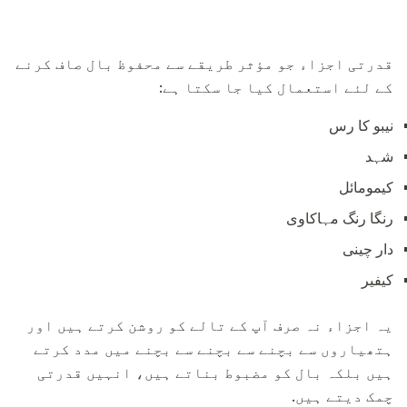
قدرتی اجزاء جو مؤثر طریقے سے محفوظ بال صاف کرنے
کے لئے استعمال کیا جا سکتا ہے:
نیبو کا رس
شہد
کیمومائل
رنگا رنگ مہاکاوی
دار چینی
کیفیر
یہ اجزاء نہ صرف آپ کے تالے کو روشن کرتے ہیں اور
ہتھیاروں سے بچنے سے بچنے سے بچنے میں مدد کرتے
ہیں بلکہ بال کو مضبوط بناتے ہیں، انہیں قدرتی
چمک دیتے ہیں.