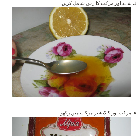
شہد اور مرکب کا رس شامل کریں.
مرکب اور کنڈیشنر مرکب میں رکھو.