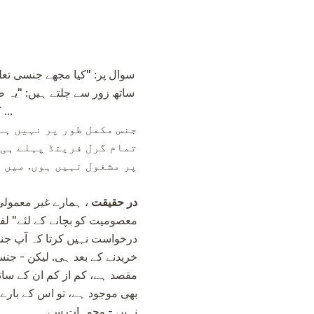
ساتھ زور سے چلتے ہیں: "یہ ض
کر رہے ہیں، بدقسمتی سے، ہماری اپنی خواہش سے نہیں. لہذا، ہم آپ سے مل کر، ایسا نہیں کرتے ...
جنس مکمل طور پر نہیں ہے،
تمام گرل فرینڈ پہلے ہی 
پر مشغول نہیں ہوں. میں پ
در حقیقت
، ہمارے غیر معمولی 
معصومیت کو بچانے کے لئے" لف
درخواست نہیں کرتا کہ آپ جنس
خریدنے کے بعد ہی. لیکن - جن
مقصد ہے، کم از کم ان کے سات
بھی موجود ہے، تو اس کے بارے
نہیں - وجوہات سے.