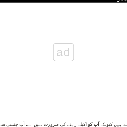
ad
ے ہیں
کیونکہ
آپ کو
اکیلے رہنے کی ضرورت نہیں ہے. آپ جنسی سے ا