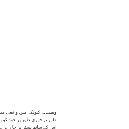
ویسے ...
کیونکہ میں واقعی میں
طور پر فوری طور پر خود کو ب
اس کے ساتھ بستر پر جا رہا ہو