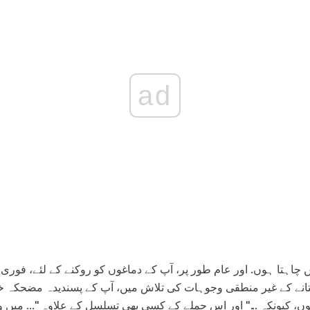
ad
 چاہتا ہوں. اور عام طور پر، آپ کے دماغوں کو روکنے کے لئے، فوری
تانے کے غیر منطقی وجوہات کی تلاش میں، آپ کے پسندیدہ مضحکہ خیز
ں، کیونکہ ..." اور اس جملے کے کسی بھی تسلسل کے علاوہ "... میں وا