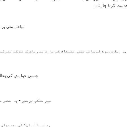
دمت کرنا چاہئے.
مباحثہ مٹی پر 
ہم ایک دوسرے کے ساتھ جنسی تعلقات کے بارے میں بات کرنے کے لئے کی
جنسی خواہش کی بحالی
غیر ملکی پریمی - وہ بستر م
ہمارے لئے ایک غیر معمولی 