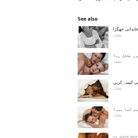
See also
خاندانی جھگڑا
تعلقات
وں مشکل ہے؟
تعلقات
 کیسے کریں
تعلقات
یں کیا ہیں؟
تعلقات
جنس جنسی ہے