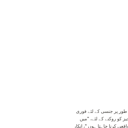
 طور پر جنسی کے لئے فوری
 کو روکنے کے لئے، "میں
قعی کرنا چاہتا ہوں "، انکار