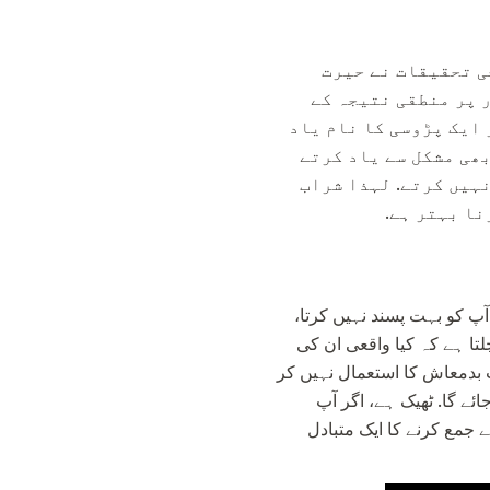
ی تحقیقات نے حیرت
ر پر منطقی نتیجہ کے
 ایک پڑوسی کا نام یاد
بھی مشکل سے یاد کرتے
نہیں کرتے. لہذا شراب
نا بہتر ہے.
آپ کو بہت پسند نہیں کرتا،
لتا ہے کہ کیا واقعی ان کی
 بدمعاش کا استعمال نہیں کر
ئے گا. ٹھیک ہے، اگر آپ
جمع کرنے کا ایک متبادل