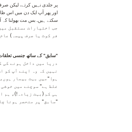
پر جلدی نہیں کرتے، لیکن صرف
اور پھر آپ ایک دن میں اس ظال
جب اختیارات مستقبل میں 
فر کوٹ یا صرف پیسہ) عام 
"سابق" کے ساتھ جنسی تعلقات
دریا میں داخل ہونے کی کو
نہیں کہ وہ اپنے آپ کو اس
ہو: "میں بہت بیمار ہوں،
غلط ہے" سوچنے میں خوشی ل
ہی کم (بہت زیادہ!)، ہم 
"سابق" پر منحصر ہونا چا