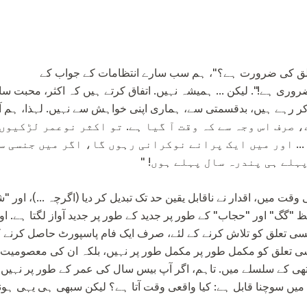
سوال پر: "کیا مجھے جنسی تعلق کی ضرورت ہے؟"، ہم سب سارے انتظامات کے جواب کے
روری ہے!". لیکن ... ہمیشہ نہیں. اتفاق کرتے ہیں کہ اکثر، محبت س
 صرف اس وجہ سے کہ وقت آ گیا ہے. تو اکثر نوعمر لڑکیوں 
... اور میں ایک پرانے نوکرانی رہوں گا، اگر میں جنسی س
ہلے ہی پندرہ سال پہلے ہوں! "
وقت میں، اقدار نے ناقابل یقین حد تک تبدیل کر دیا (اگرچہ ...)، اور
ظ "گگ" اور "حجاب" کے طور پر جدید کے طور پر جدید آواز لگتا ہے.
ی تعلق کو تلاش کرنے کے لئے، صرف ایک فام پاسپورٹ حاصل کرنے کے 
سی تعلق کو مکمل طور پر مکمل طور پر نہیں، بلکہ ان کی معصومیت کا
ھی کے سلسلے میں. تاہم، اگر آپ بیس سال کی عمر کے طور پر نہیں ہ
 میں سوچنا قابل ہے: کیا واقعی وقت آتا ہے؟ لیکن سبھی ہی یہی ہون