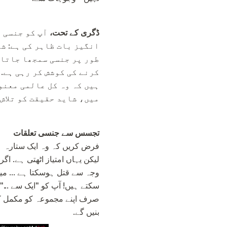
ڈگری کے تحت،
آپ کو جنسی ط
انگیز بات ظاہر کی ہے: ش
طور پر جنسی سمجھا جاتا 
کرنے کی کوشش کر رہی ہے. 
ہیں کہ وہ کل عالمی معنو
میں، شاید حقیقت کو تلاش 
تجسس سے جنسی تعلقات
فرض کریں کہ وہ ایک ستارہ ہے. 
لیکن یہاں امتیاز اٹھتی ہے. اگ
وجہ سے قتل ہوسکتا ہے ... میں
سکتے ہیں! آپ کو "ایک سے ..." 
صرف اپنے مجموعہ کو مکمل کر
بنیں گے.