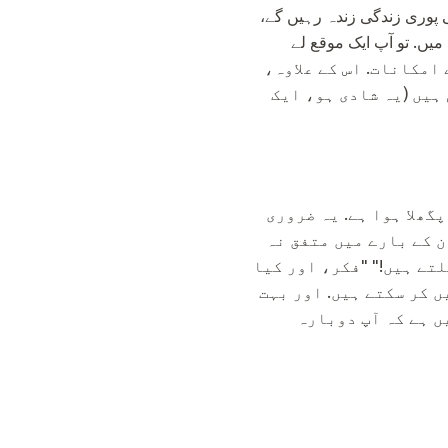
 پوری زندگی زندہ رہیں گے،
میں. تو آپ ایک موقع لے
یدیں حاصل کرنے کے امکانات. اس کے علاوہ،
ہیں (یہ شادی ہو، ایک
گھلا ہوا ہے. یہ ضروری
ن کے بارے میں متفق نہ
تے ہیں!" "فکر، اور کیا
ں کر سکتے ہیں. اور بہت
ں ہے کہ آپ دوبارہ