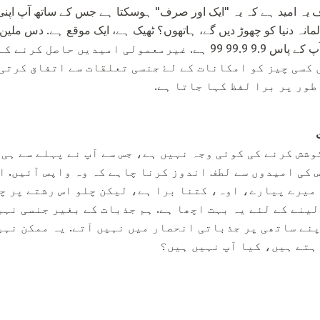
 یہ امید ہے کہ یہ "ایک اور صرف" ہوسکتا ہے جس کے ساتھ آپ اپنی
مانہ دنیا کو چھوڑ دیں گے، ہاتھوں؟ ٹھیک ہے، ایک موقع ہے. دس ملین 
سکتے ہیں. بس مت بھولنا کہ آپ کے پاس 9.9 99.9 99 ہے. غیرمعمولی ام
کسی چیز کو امکانات کے لۓ جنسی تعلقات سے اتفاق کرتی 
طور پر برا لفظ کہا جاتا ہے.
شش کرنے کی کوئی وجہ نہیں ہے، جس سے آپ نے پہلے سے ہی پ
 کی امیدوں سے لطف اندوز کرنا چاہے کہ وہ واپس آئیں. ا
 میرے پیارے، اوہ، کتنا برا ہے، لیکن چلو اس رشتے پر چل
ینے کے لئے یہ بہت اچھا ہے. ہم جذبات کے بغیر جنسی نہی
اپنے ساتھی پر جذباتی انحصار میں نہیں آتے. یہ ممکن نہی
ہتے ہیں، کیا آپ نہیں ہیں؟