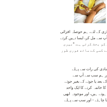
ازی کے لئے، ہم حوصلہ افزائی
کو بحث کرتی ہے. "میری
ے کسی کے ساتھ فوری طور
 "شادی کی رات سے پہلے
 اور ہم سب سے آپ سے
بعد یا جوتے کے بغیر جوتے
 خاتمہ کرنے کا ایک واحد
وتے ہیں، اور موجودہ ابھی
ا چاہئے - اور سب سے پہلے