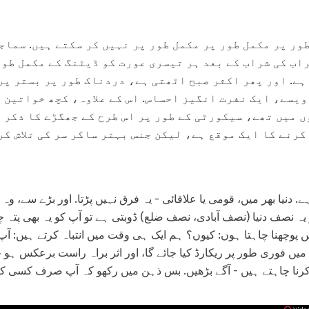
ور پر مکمل طور پر مکمل طور پر نہیں کر سکتے ہیں. سماج
راب کی شراب کے بعد ہر تیسری عورت کو ڈیٹنگ کے مکمل طو
ہے. اور پھر اکثر صبح اٹھتی ہے، دردناک طور پر بستر پر
ویسے، ایک نفرت انگیز احساس. اس کے علاوہ، کچھ خواتین 
ں میں تھے، سیکورٹی کے طور پر اس طرح کے جھگڑے کا ذکر 
کرنے کا ایک موقع ہے، لیکن جنس بہتر ساکر سر کی تلاش کر
دنیا بھر میں، قومی یا علاقائی - یہ فرق نہیں پڑتا. اور بڑے سے، وہ 
ر یہ نصف دنیا (نصف آبادی، نصف ضلع) ڈوبتی ہے تو آپ کو یہ بھی پتہ چ
 پوچھنا چاہتا ہوں: کیوں؟ ہم ایک ہی وقت میں انتباہ کرتے ہیں: آپ
میں فوری طور پر ریکارڈ کیا جائے گا، اور اثر براہ راست برعکس ہو جا
نا چاہتے ہیں - آگے بڑھیں. بس ذہن میں رکھو کہ آپ صرف کسی کے 