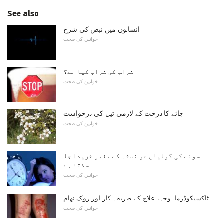
See also
انسانوں میں نبض کی شرح
خواتین کی صحت
شراب کی شراب کیا ہے؟
خواتین کی صحت
چائے کا درخت کے لازمی تیل کی درخواست
خواتین کی صحت
سونے کی گولیاں جو نسخہ کے بغیر خریدا جا
سکتا ہے
خواتین کی صحت
ٹاکسیکوڈرما. وجہ، علاج کے طریقہ کار اور روک تھام
خواتین کی صحت