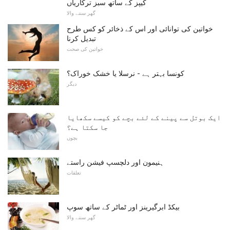
کیپز کے ساتھ سبز ترکاریاں
گھر سننے والا
خواتین کی توانائی اور اس کے ذخائر کو کس طرح
تبدیل کرنا
خواتین کی صحت
کونسا بہتر ہے - نرسلا یا خشک خوراک؟
دیگر
ایک بوتل سے پینے کے لئے بچے کو کیسے سکھایا
جا سکتا ہے؟
بچوں
ہنیمون اور دلچسپ فیشن راستے
تعلقات
بیکڈ ابرگیرینز اور ٹماٹر کے ساتھ سوپ
گھر سننے والا