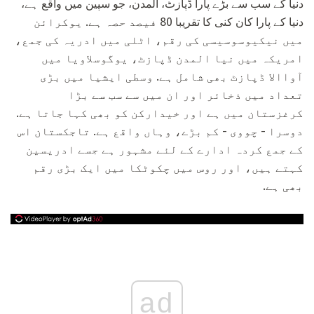
دنیا کے سب سے بڑے پارا ڈپازٹ، المدن، جو سپین میں واقع ہے،
دنیا کے پارا کان کنی کا تقریبا 80 فیصد حصہ ہے. یوکرائن
میں نیکیوسوسیسی کی رقم، اٹلی میں ادریہ کی جمع،
امریکہ میں نیا المدن ڈپازٹ، یوگوسلاویا میں
آواالا ڈپازٹ بھی شامل ہے. وسطی ایشیا میں بڑی
تعداد میں ذخائر اور ان میں سے سب سے بڑا
کرغزستان میں ہے اور خیدارکن کو بھی کہا جاتا ہے.
دوسرا - چووی - کم بڑے، وہاں واقع ہے. تاجکستان اس
کے جمع کردہ ادارے کے لئے مشہور ہے جسے ادریسین
کہتے ہیں، اور روس میں چکوٹکا میں ایک بڑی رقم
بھی ہے.
ad