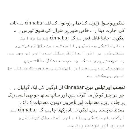
سکروپو سوا، زلزلے کے تمام زوجوں کے لئے cinnabar لے جانے
کی اجازت دیتا ہے. خاص طور پر منرال کی شوق ٹورس ہے.
لیکن یہ جاننا قابل قدر ہے کہ cinnabar کے ساتھ ایک
مصنوعات کی مسلسل پہنا صحت سے متعلق حیثیت پر
منفی طور پر اثر انداز کر سکتا ہے، اور اس وجہ سے
یہ صرف ضروری ہے کہ وہ سب سے مشکل حالات میں
سنجیدگی سے پہنچے اور اس تک پہنچے جب تک مسئلہ حل
نہیں ہوسکتا ہے.
تعصب اور ٹیلس مین.
Cinnabar ان لوگوں کی ایک گولیاں ہے
جو ہر چیز کو ڈرامہ کرتے ہیں اور ساتھ ساتھ جو بھی اسی ریک
پر چلتے ہیں. معدنیات اور تاجروں دونوں معدنیات کے لئے
معدنیات پسند ہیں. لیکن یہ یاد رکھنا چاہیے کہ cinnabar سے
ایک مصنوعات کو پہننے اور استعمال کرنا غیر
ضروری اور صرف ضروری ہے.