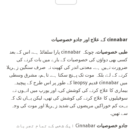
cinnabar کے علاج اور جادو خصوصیات
طبی خصوصیات.
چونکہ cinnabar پارا سلفائڈ ہے، اس کے بعد
کسی بھی دواؤں کی خصوصیات کے بارے میں بات کرنے کی
ضرورت نہیں ہے. معدنی اندر کی کھپت نہ صرف سنگین زہریلا
کرنے کے لۓ، بلکہ موت تک پہنچ سکتا ہے. تاہم، مشرق وسطی
میں cinnabar قدیم leopsy کے طور پر اس طرح کے پیچیدہ
بیماری کا علاج کرنے کی کوشش کی، اور یورپ میں انہوں نے
سوفیلیوں کا علاج کرنے کی کوشش کی تھی، لیکن یہاں تک کہ
بہت کم خوراکیں مریضوں کی شدید زہریلا اور موت کی وجہ
سے تھیں.
جادو خصوصیات
Cinnabar ایک شخص کے تمام تجربات