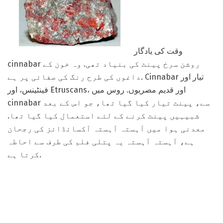
وقت کی یادگار
cinnabar روشن سرخ پینٹ کی بنیاد تھی. وہ خون کے
داغوں کی طرح رنگ کی صفائی پر ہے. Cinnabar تیار اور
فینٹینس، اور Etruscans، اور قدیم مصریوں. روس میں
cinnabar سے، پینٹ تیار کیا گیا تھا، جو اس کے بعد
شبیہیں پینٹ کرنے کے لئے استعمال کیا گیا تھا.
معدنی ہوا میں آہستہ آہستہ آکسائڈائز کی رجحان
ہے، آہستہ آہستہ یہ پتلی فلم کی طرف سے احاطہ
کرتا ہے.