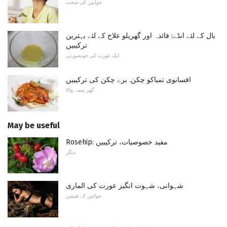
خواتین کی صحت
بال کے لئے انڈے: فائدہ اور گھریلو علاج کے لئے بہترین
ترکیبیں
ایک عورت کی خوبصورتی
افسانوی تمباکو چکن. برے چکن کی ترکیبیں
گھر سننے والا
May be useful
Rosehip: مفید خصوصیات، ترکیبیں
دیگر
شہوانی، شہوت انگیز عورت کی الماری
خواتین کے فیشن