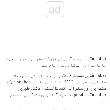
ad
Cinnabar عربی سے "ڈریگن خون" کے طور پر ترجمہ کیا
جاتا ہے اور اس کا دوسرا نام ہے.
Cinnabar پر مشتمل 86.2٪ پارا. یہ آسانی سے پگھلا
جاتا ہے، جب ہوا 200C تک گرم ہوتا ہے، cinnabar ایک
مکمل پارا اور سلفر ڈائی آکسائیڈ تشکیل، مکمل طور پر
evaporates. Cinnabar صرف "شاہی ووڈکا" میں منحصر
ہے.