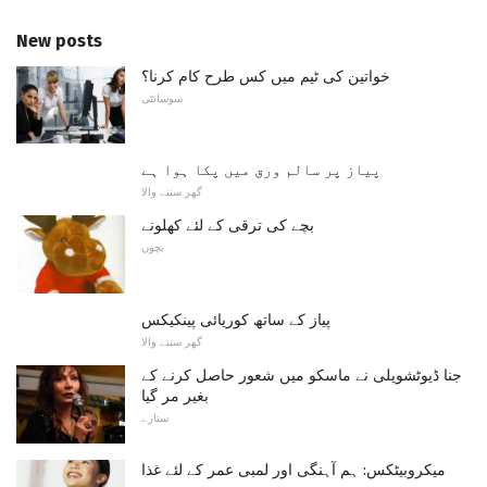
New posts
خواتین کی ٹیم میں کس طرح کام کرنا؟
سوسائٹی
پیاز پر سالم ورق میں پکا ہوا ہے
گھر سننے والا
بچے کی ترقی کے لئے کھلونے
بچوں
پیاز کے ساتھ کوریائی پینکیکس
گھر سننے والا
جنا ڈیوٹشویلی نے ماسکو میں شعور حاصل کرنے کے
بغیر مر گیا
ستارے
میکروبیٹکس: ہم آہنگی اور لمبی عمر کے لئے غذا