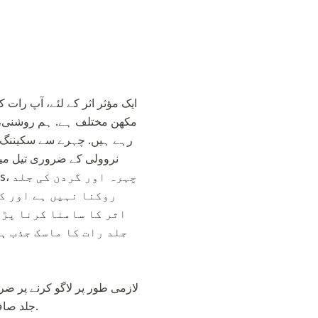
ایک مؤثر اثر کے لئے، آپ رات
مکھن مختلف ہے. ہم روشنی، دی
نروولی کے ضروری تیل میں
اثر کا سامنا کرنا پڑت
جلد رات کا ماسک جذب ہ
لازمی طور پر لاگو کرنے پر ض
جلد صاف کرنے کے لئے لاگو نہ کریں، بیس تیل اور دیگر موٹوں کے ساتھ صرف ایک مرکب میں استعمال کریں.