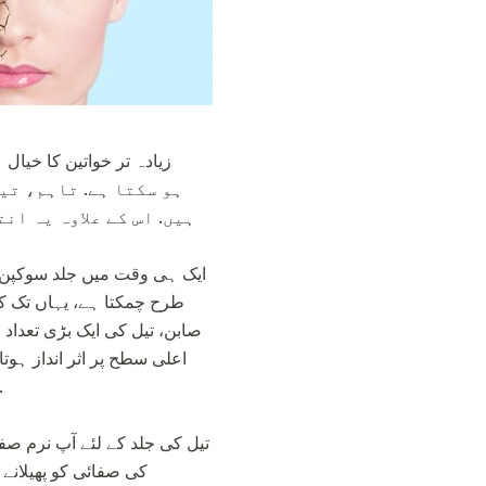
زیادہ تر خواتین کا خیا
ہیں. اس کے علاوہ یہ ا
ایک ہی وقت میں جلد سوکپن سے
طرح چمکتا ہے، یہاں تک کہ 
صابن، تیل کی ایک بڑی تعدا
اعلی سطح پر اثر انداز ہو
اگر جلد سیبم کی زیادہ مقدار پیدا کرتا ہے، تو اس کو مکمل طور پر خرابی
تیل کی جلد کے لئے آپ نرم 
کی صفائی کو پھیلانے 