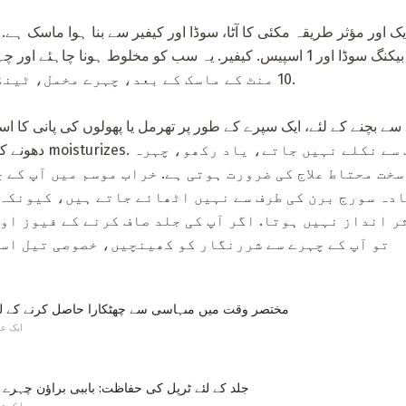
ایل. زمین مکئی آٹا، 0.5 ٹیس. بیکنگ سوڈا اور 1 اسپیس. کیفیر. یہ سب کو مخلوط ہو
10 منٹ کے ماسک کے بعد، چہرے مخمل، ٹینڈر اور ملبوس بن جاتا ہے.
ے بچنے کے لئے، ایک سپرے کے طور پر تھرمل یا پھولوں کی پانی کا اس
دھونے کے بغیر مکمل طو
سخت محتاط علاج کی ضرورت ہوتی ہے. خراب موسم میں آپ کے 
دہ سورج برن کی طرف سے نہیں اٹھائے جاتے ہیں، کیونکہ 
ر انداز نہیں ہوتا. اگر آپ کی جلد صاف کرنے کے فیوز او
تو آپ کے چہرے سے شررنگار کو کھینچیں، خصوصی تیل اس
مختصر وقت میں مںہاسی سے چھٹکارا حاصل کرنے کے 
ایک ع
جلد کے لئے ٹرپل کی حفاظت: باببی براؤن چہرے ماس