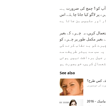
خشک چمڑے سے نمٹنے میں ایک اور مؤثر طریقہ مکئی کا آٹا، سوڈا اور کیفیر سے بنا ہوا ماسک ہے. آپ کو 1 چمچ کی ضرورت ہے.
نا چاہئے اور چہرے پر لاگو کیا جانا چاہئے. اس
تعمال کریں، یہ چہرے کے بغیر
ر پر چہرے کو moisturizes. مضبوط چہرہ ماسک کی طرف سے نکلے نہیں جاتے، یاد رکھو، چہرہ
چہرے کو بے نقاب کرنے کی
یہ سب سے بہتر طریقے سے
ر جیل برداشت نہیں ہوتی
تعمال کریں. خوبصورت ہو
See also
لئے کس طرح؟
ورت کی خوبصورتی
ک - 2016