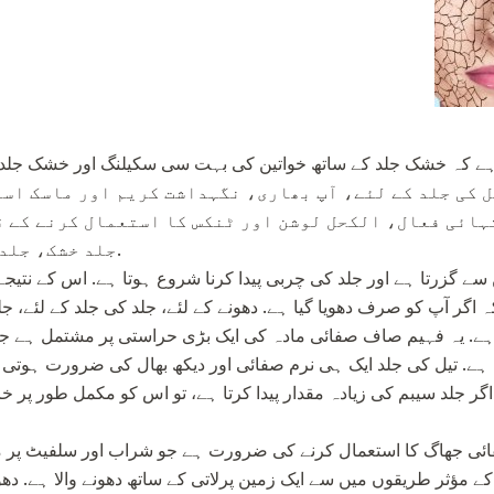
ل ہے کہ خشک جلد کے ساتھ خواتین کی بہت سی سکیلنگ اور خشک جلد 
نتہائی فعال، الکحل لوشن اور ٹنکس کا استعمال کرنے کے ق
جلد خشک، جلد کی جلد کو صاف کرتے ہیں.
 گزرتا ہے اور جلد کی چربی پیدا کرنا شروع ہوتا ہے. اس کے نتیجے
اگر آپ کو صرف دھویا گیا ہے. دھونے کے لئے، جلد کی جلد کے لئے، جل
د ہے. یہ فہیم صاف صفائی مادہ کی ایک بڑی حراستی پر مشتمل ہے ج
تا ہے. تیل کی جلد ایک ہی نرم صفائی اور دیکھ بھال کی ضرورت ہو
 کرنے کی کوشش نہ کریں.
صفائی جھاگ کا استعمال کرنے کی ضرورت ہے جو شراب اور سلفیٹ 
کے مؤثر طریقوں میں سے ایک زمین پرلاتی کے ساتھ دھونے والا ہے. دھ