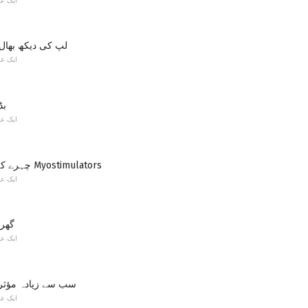
ایک ع
لپ کی دیکھ بھال،
ایک ع
بڈ
ایک ع
چہرے کے پٹھوں کے لئے Myostimulators
ایک ع
گھر 
ایک ع
سب سے زیادہ مؤثر
ایک ع