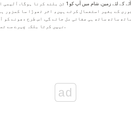
وری کے بغیر استعمال کرتے ہیں، اثر تھوڑا سا کمزور ہو
ساتھ ساتھ ساتھ ہی صفائی مل جائے گی. اس طرح دھونے کو آ
نہیں کرتا بلکہ چہرے سے تمام چھڑکیں بھی ہٹاتا ہے.
ad