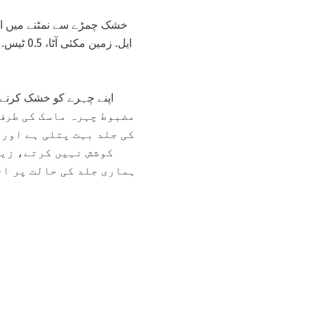
اپنے چہرے کو خشک کرنے س
کی جلد بہت پتلی ہے اور 
کوشش نہیں کرتے، زیا
ہماری جلد کی حالت پر اث