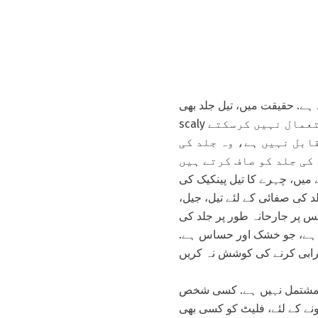
ہے. حقیقت میں، تیل جلد بھی
scaly ہو سکتا ہے. تاہم، تیل کی جلد کے لئے، آپ بھاری، نگہداشت کریم اور ماسک استعمال نہیں کرسکتے
ابل نہیں ہے، وہ جلد کی
 میں، چہرے کا تیل پینکیک کی
د کی صفائی کے لئے تیل، جیل،
س پر جارحانہ طور پر جلد کی
تی ہے، جو خشک اور حساس ہے.
پر مشتمل نہیں ہے. کسی شخص
ونے کے لئے، فلیٹ کو کسی بھی