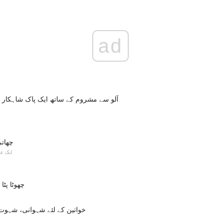
ad
آلو سے مشروم کے ساتھ ایک پاک شاہکار بن
چھات
ایک ع
چھوٹا پٹا
خواتین کے لئے شہوانی، شہوت ا