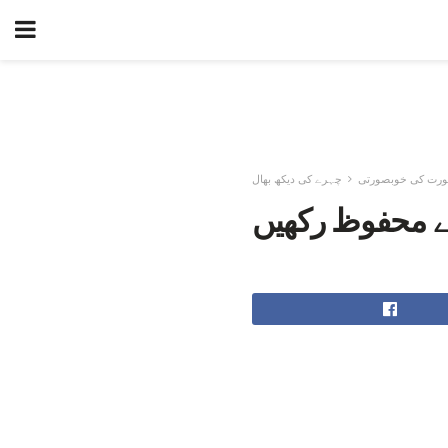
ورت کی خوبصورتی
چہرے کی دیکھ بھال
سے محفوظ رکھیں