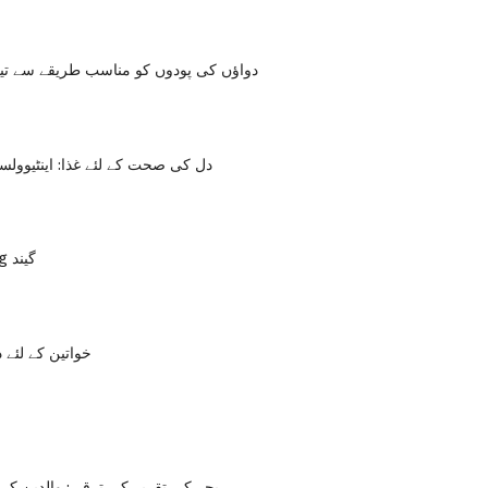
دواؤں کی پودوں کو مناسب طریقے سے تیار
دل کی صحت کے لئے غذا: اینٹیوولسٹ
گولڈ Slimming گیند
خواتین کے لئے
بچے کی تقریر کی ترقی: والدین کے ل