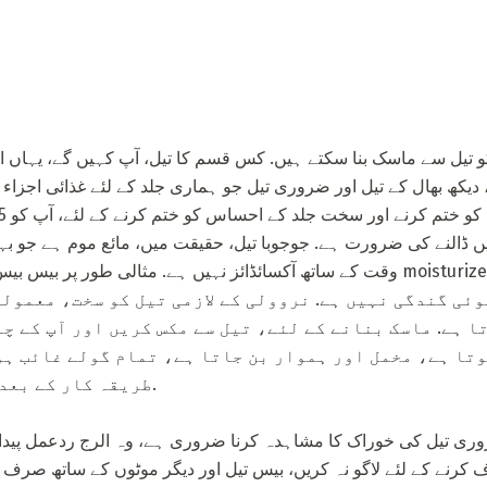
 کو تیل سے ماسک بنا سکتے ہیں. کس قسم کا تیل، آپ کہیں گے، یہاں 
کھ بھال کے تیل اور ضروری تیل جو ہماری جلد کے لئے غذائی اجزاء ک
 ڈالنے کی ضرورت ہے. جوجوبا تیل، حقیقت میں، مائع موم ہے جو ب
وقت کے ساتھ آکسائڈائز نہیں ہے. مثالی طور پر بیس بیس کے طور پر، یہ مکمل طو
ا ہے. ماسک بنانے کے لئے، تیل سے مکس کریں اور آپ کے چہ
وتا ہے، مخمل اور ہموار بن جاتا ہے، تمام گولے غائب ہو
طریقہ کار کے بعد چہرے کی طرح نظر آتا ہے.
روری تیل کی خوراک کا مشاہدہ کرنا ضروری ہے، وہ الرج ردعمل پید