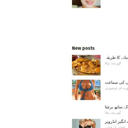
New posts
انے کا طریقہ
گھر سننے والا
ی کی سماعت
ورت کی خوبصورتی
 کے ساتھ برچتا
گھر سننے والا
نگیز انڈرویر
خواتین کے فیشن