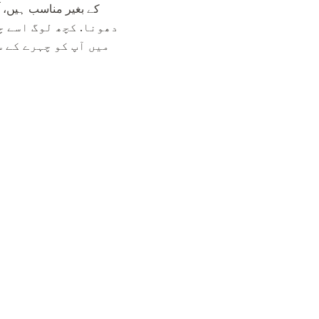
دھونا. کچھ لوگ اسے چ
میں آپ کو چہرے کے 