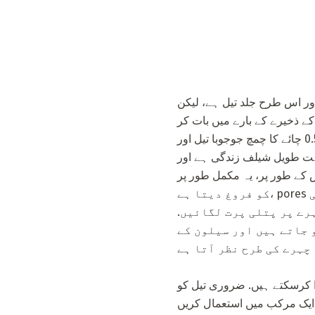
اور اس طرح جلد تیل ہے، لیکن
ے ذخیرے کے بارے میں بات کر
رہے ہیں. چہرے سے سکیننگ کو ختم کرنے اور سخت جلد کے احساس کو ختم کرنے کے لئے، آپ کو 0.5 چائے کا چمچ جوجوبا تیل اور
ہت طویل شیلف زندگی ہے اور
ر پر moisturizes، چہرہ اور گردن کی جلد
کو فروغ دیتا ہے، pores روکنا نہیں ہے اور کوئی گندگی نہیں ہے. نروولی کے لازمی تیل کو سخت، معمولی
رے پر پتلی پرت لگائیں.
 جاتے ہیں اور سیلون کے
ا کرسکتے ہیں. ضروری تیل کو