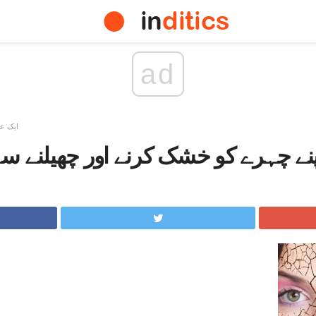
ad
ایک ع
پنے چہرے کو خشک کرنے اور چھیلنے 