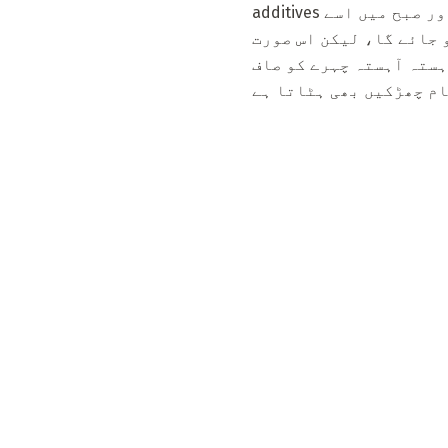
additives کے بغیر مناسب ہیں، آٹے کے لئے زمین. شام میں آپ کو 1 ٹن بلند کرنا ہوگا. آلیمی اور صبح میں اسے
 جائے گا، لیکن اس صورت
ہستہ آہستہ چہرے کو صاف