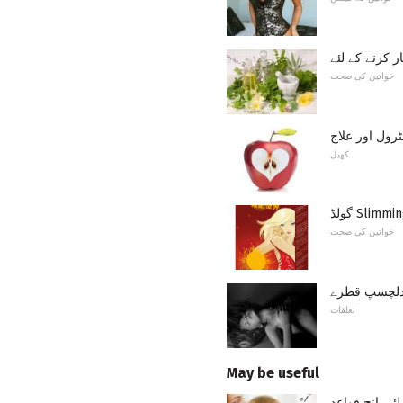
 کرنے کے لئے
خواتین کی صحت
رول اور علاج
کھیل
خواتین کی صحت
 دلچسپ قطرے
تعلقات
May be useful
ئے پانچ قواعد