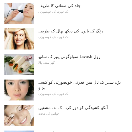
جلد کی صفائی کا طریقہ
ایک عورت کی خوبصورتی
رنگ کے بالوں کی دیکھ بھال کے طریقے
ایک عورت کی خوبصورتی
سولوگونی پنیر کے ساتھ Lavash رول
گھر سننے والا
بڑے شہر کے تال میں قدرتی خوبصورتی کو کیسے
بچاؤ
ایک عورت کی خوبصورتی
آنکھ کشیدگی کو دور کرنے کے لئے مشقیں
خواتین کی صحت