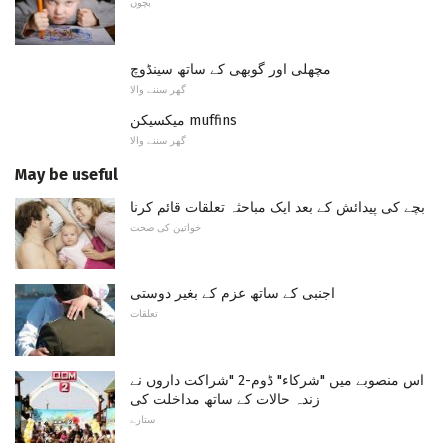
بچوں
مچھلی اور گوبھی کے ساتھ سینڈوچ
گھر سننے والا
میکسیکن muffins
گھر سننے والا
May be useful
بچے کی پیدائش کے بعد ایک مباحثہ تعلقات قائم کرنا
خواتین کی صحت
اجنبی کے ساتھ عزم کے بغیر دوستی
تعلقات
اس منصوبے میں "شرکاء" ڈوم-2 "شراکت داروں نے
زندہ حالات کے ساتھ مداخلت کی
ستارے