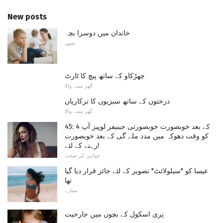
New posts
خاندان میں دوسرا بچہ
بچوں
چھڑکاو کے ساتھ پیچ کا ٹارٹ
گھر سننے والا
درختوں کے ساتھ سبزیوں کا ترکاریاں
گھر سننے والا
45: 4 کے بعد خوبصورت خوبصورتی جینیفر لوپیز آپ
کو وقت دھوکہ میں مدد ملے گی کے بعد خوبصورت
رہنے کے لئے!
خواتین کی صحت
عیسا کو "سیلولائٹ" تصویر کے لئے جائز قرار دیا گیا
تھا
ستارے
پری اسکول کے بچوں میں جارحیت