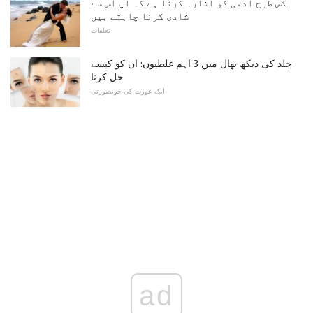
کس طرح آدمی کو اشارہ کرنا ہے کہ آپ اس سے
شادی کرنا چاہتے ہیں
تعلقات
جلد کی دیکھ بھال میں 3 اہم غلطیوں: ان کو کیسے
حل کرنا
ایک عورت کی خوبصورتی
ad