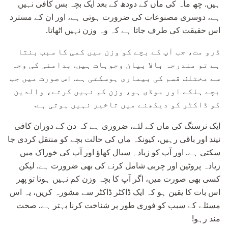
ہیں. چھ ماہ کی ماں کے دودھ کے بعد ایک بچہ بس کافی نہیں
ہے، دوسری مصنوعات کی ضرورت ہوتی ہے، اور ان کے مسترد
اس حقیقت کی طرف جاتا ہے کہ وہ وزن نہیں اٹھاتا.
ڈرو مت، جب آپ کے بچے کو وزن میں کمی کا سبب بنتا
ہے تو مندرجہ بالا بیان وجوہات ہیں. بدامنی کی وجہ
سے مختلف قسم کی بیماری ہوسکتی ہے. اس صورت میں جب
بچے ہلکے اور موڈی ہو، وزن کم نہیں کرتے، والدین
کو ڈاکٹر کو دیکھنے میں تاخیر نہیں ہوتی ہے.
ایک نرسنگ کی ماں کے لئے، ضروری ہے کہ دن کے دوران کافی
نیند اور باقی رہیں، کیونکہ ماں کی حالت بچے کو منتقل کردی جا
سکتی ہے. اور آپ کو زیادہ سیال کھاؤ اور آپ کی خوراک میں
زیادہ پروٹین اور چربی شامل کرنے کی بھی ضرورت ہے. لیکن
کسی بھی صورت میں، اگر آپ کا بچہ وزن کم نہیں ہوتا تو پھر
اس بات کا یقین ہو کہ ایک ڈاکٹر ڈاکٹر سے مشورہ کریں، یہ اس
مسئلے کے سبب کو فوری طور پر شناخت کرنا بہتر ہے. صحت
مند رہو!