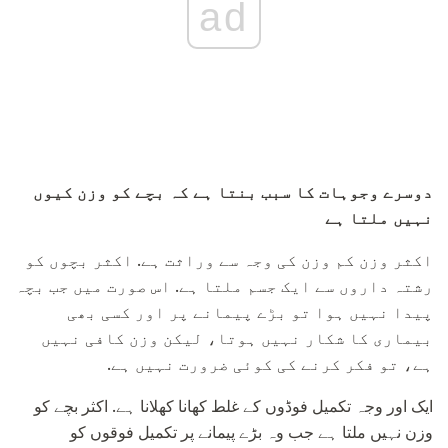
ad
دوسرے وجوہات کا سبب بنتا ہے کہ بچے کو وزن کیوں
نہیں ملتا ہے
اکثر وزن کم وزن کی وجہ سے وراثت ہے. اکثر بچوں کو
رشتہ داروں سے ایک جسم ملتا ہے. اس صورت میں جب بچہ
پیدا نہیں ہوا تو بڑے پیمانے پر اور کسی بھی
بیماری کا شکار نہیں ہوتا، لیکن وزن کافی نہیں
ہے، تو فکر کرنے کی کوئی ضرورت نہیں ہے.
ایک اور وجہ تکمیل فوڈوں کے غلط کھانا کھلانا ہے. اکثر بچے کو
وزن نہیں ملتا ہے جب وہ بڑے پیمانے پر تکمیل فوقوں کو