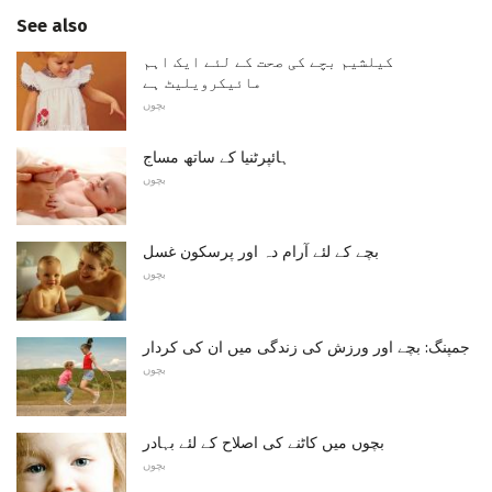
See also
کیلشیم بچے کی صحت کے لئے ایک اہم
مائیکرویلیٹ ہے
بچوں
ہائپرٹنیا کے ساتھ مساج
بچوں
بچے کے لئے آرام دہ اور پرسکون غسل
بچوں
جمپنگ: بچے اور ورزش کی زندگی میں ان کی کردار
بچوں
بچوں میں کاٹنے کی اصلاح کے لئے بہادر
بچوں