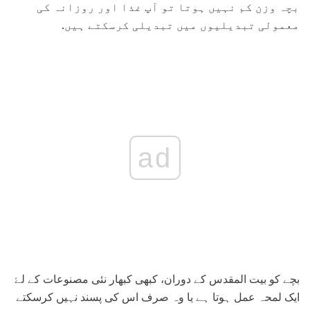
بچہ وزن کم نہیں ہوتا تو آپ غذا اور روزانہ کی
معمولی تبدیلیوں میں تبدیلی کرسکتے ہیں.
ad
بچے کو بیت المقدس کے دوران، کبھی کبھار نئی مصنوعات کے لۓ
ایک لمحہ عمل ہوتا ہے یا وہ صرف اس کی پسند نہیں کرسکتے