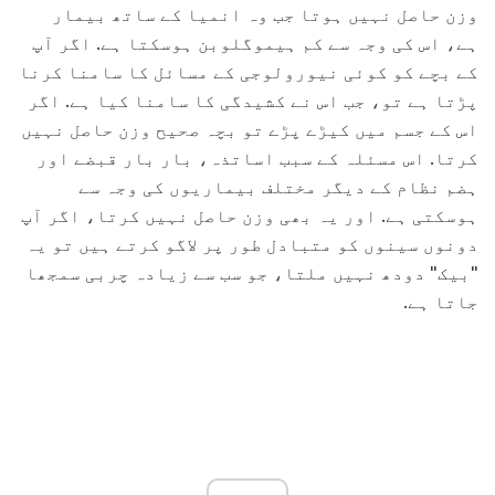
وزن حاصل نہیں ہوتا جب وہ انمیا کے ساتھ بیمار
ہے، اس کی وجہ سے کم ہیموگلوبن ہوسکتا ہے. اگر آپ
کے بچے کو کوئی نیورولوجی کے مسائل کا سامنا کرنا
پڑتا ہے تو، جب اس نے کشیدگی کا سامنا کیا ہے. اگر
اس کے جسم میں کیڑے پڑے تو بچہ صحیح وزن حاصل نہیں
کرتا. اس مسئلہ کے سبب اساتذہ، بار بار قبضے اور
ہضم نظام کے دیگر مختلف بیماریوں کی وجہ سے
ہوسکتی ہے. اور یہ بھی وزن حاصل نہیں کرتا، اگر آپ
دونوں سینوں کو متبادل طور پر لاگو کرتے ہیں تو یہ
"بیک" دودھ نہیں ملتا، جو سب سے زیادہ چربی سمجھا
جاتا ہے.