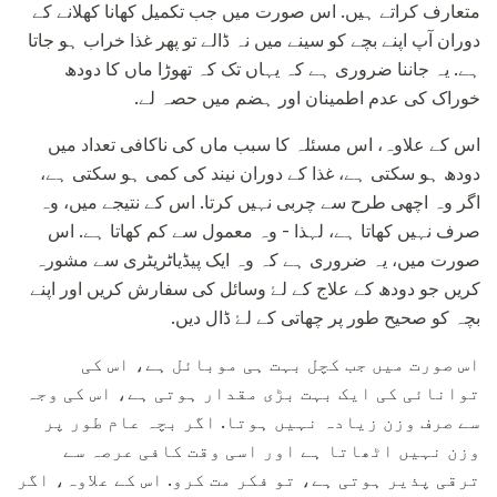
متعارف کراتے ہیں. اس صورت میں جب تکمیل کھانا کھلانے کے
دوران آپ اپنے بچے کو سینے میں نہ ڈالے تو پھر غذا خراب ہو جاتا
ہے. یہ جاننا ضروری ہے کہ یہاں تک کہ تھوڑا ماں کا دودھ
خوراک کی عدم اطمینان اور ہضم میں حصہ لے.
اس کے علاوہ، اس مسئلہ کا سبب ماں کی ناکافی تعداد میں
دودھ ہو سکتی ہے، غذا کے دوران نیند کی کمی ہو سکتی ہے،
اگر وہ اچھی طرح سے چربی نہیں کرتا. اس کے نتیجے میں، وہ
صرف نہیں کھاتا ہے، لہذا - وہ معمول سے کم کھاتا ہے. اس
صورت میں، یہ ضروری ہے کہ وہ ایک پیڈیاٹریٹری سے مشورہ
کریں جو دودھ کے علاج کے لۓ وسائل کی سفارش کریں اور اپنے
بچہ کو صحیح طور پر چھاتی کے لۓ ڈال دیں.
اس صورت میں جب کچل بہت ہی موبائل ہے، اس کی
توانائی کی ایک بہت بڑی مقدار ہوتی ہے، اس کی وجہ
سے صرف وزن زیادہ نہیں ہوتا. اگر بچہ عام طور پر
وزن نہیں اٹھاتا ہے اور اسی وقت کافی عرصہ سے
ترقی پذیر ہوتی ہے، تو فکر مت کرو. اس کے علاوہ، اگر