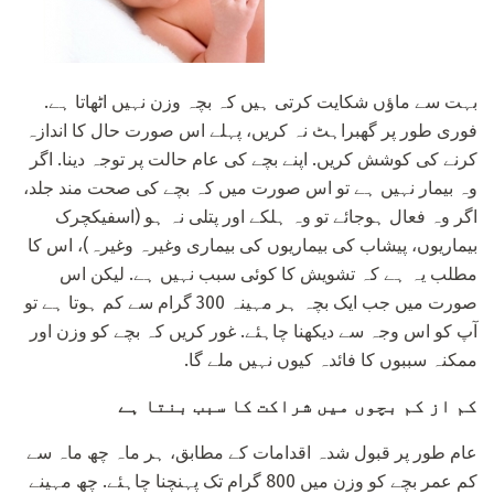
بہت سے ماؤں شکایت کرتی ہیں کہ بچہ وزن نہیں اٹھاتا ہے.
فوری طور پر گھبراہٹ نہ کریں، پہلے اس صورت حال کا اندازہ
کرنے کی کوشش کریں. اپنے بچے کی عام حالت پر توجہ دینا. اگر
وہ بیمار نہیں ہے تو اس صورت میں کہ بچے کی صحت مند جلد،
اگر وہ فعال ہوجائے تو وہ ہلکے اور پتلی نہ ہو (اسفیکچرک
بیماریوں، پیشاب کی بیماریوں کی بیماری وغیرہ وغیرہ)، اس کا
مطلب یہ ہے کہ تشویش کا کوئی سبب نہیں ہے. لیکن اس
صورت میں جب ایک بچہ ہر مہینہ 300 گرام سے کم ہوتا ہے تو
آپ کو اس وجہ سے دیکھنا چاہئے. غور کریں کہ بچے کو وزن اور
ممکنہ سببوں کا فائدہ کیوں نہیں ملے گا.
کم از کم بچوں میں شراکت کا سبب بنتا ہے
عام طور پر قبول شدہ اقدامات کے مطابق، ہر ماہ چھ ماہ سے
کم عمر بچے کو وزن میں 800 گرام تک پہنچنا چاہئے. چھ مہینے