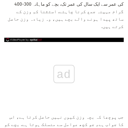
کی عمر سے ایک سال کی عمر تک، بچے کو ماہانہ 300-400
گرام مہینہ جمع کرنا چاہئے. استثنا کم وزن کے
ساتھ پیدا ہونے والے بچے ہیں، وہ زیادہ وزن حاصل
کرتے ہیں.
ad
جب پوچھا کہ بچہ وزن کیوں نہیں حاصل کرتا ہے، اس
کا جواب ہے، جو کچھ عوامل سے منسلک ہوتا ہے. بچے کو