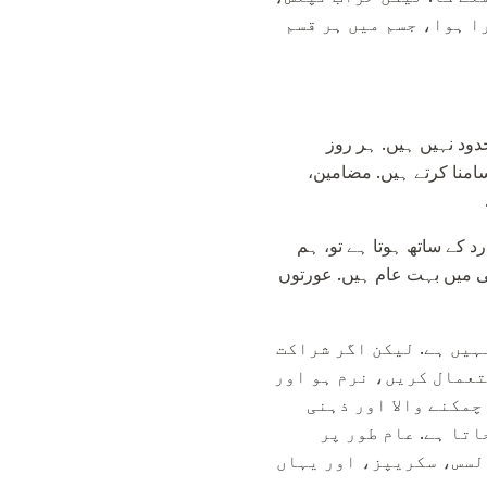
ا ہوا، جسم میں ہر قسم
دود نہیں ہیں. ہر روز
امنا کرتے ہیں. مضامین،
د کے ساتھ ہوتا ہے تو، ہم
ی میں بہت عام ہیں. عورتوں
ہیں ہے. لیکن اگر شراکت
تعمال کریں، نرم ہو اور
چمکنے والا اور ذہنی
تا ہے. عام طور پر
لسس، سکریپز، اور یہاں