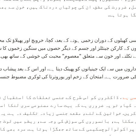
، ضرورت کی مشق. ان کی چوٹیاں دردناک ہیں، خون سے بھر
ا ہوتا ہے.
کھیلوں کے دوران زخمی ہونے کے بعد، کچا، خروںچ اور پھیلاؤ تک مح
ں کے کارکن جینٹلز اور جسم کے دیگر حصوں میں سنگین زخموں کا س
ے نکلنے اور خون سے متعلق "معصوم" محبت کی خوشی کے ساتھ بھی.
وں میں سے ایک جینیاتوں کو پھینک دیتا ہے، اور اس کے بعد پیشاب در
 کی ضرورت ہے. امتحان کے زخم اور یوروترتا کی ٹوکری مضبوط جنس
ی ہے
. ڈاکٹروں کو اس طرح کے جنسی تعلقات کا استقبال ن
 کیا، تو یہ ضروری ہے کہ بہت سارے مصنوعی سری لنکا اس
ریں. خواتین کے لئے، مقعد جنسی زیادہ تکلیف دہ ہے. یہ 
 سکتا ہے، بانسوروں کی سوزش کی وجہ سے، ریشم میں ٹوٹ جا
 پراکولوالوچسکیمی کے ساتھ جھگڑا ہوتا ہے. مرد بھی کا