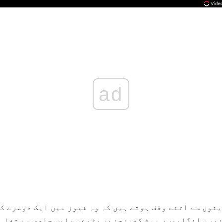
ad
ثوں سے اتنے وقف ہوتے ہیں کہ وہ فیوز میں ایک دوسرے کو
نوں، انگلیوں، پیٹ کھینچنے، بٹوے، واپس جلدی سے شفا م