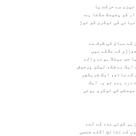
تیزی سے حرکت یا
ر کو پھینک سکتا ہے.
نہانی کی ٹوکری کو توڑ
کے بہاؤ کی طرف سے
ھاڑو کے علاقے میں
 جب مبتلا ہونے والے
 ایک بے شک، لیکن پرجوش
 کے ساتھ، ایک فریکچر
درد ہے، تو یہ ایک
مینٹس کی ٹوکری ہوتی
 ہر کوئی مدد کے لئے
وں کے نتائج اگلے جنسی