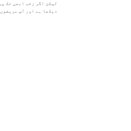
لیکن اگر زخم ابھی تک پہ
دیکھا ہے اور آپ مریضوں 