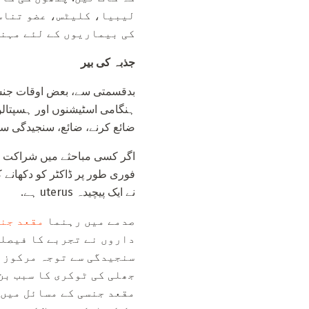
لیبیا، کلیٹس، عضو تناسل
کی بیماریوں کے لئے مہنگ
جذبہ کی بیر
بدقسمتی سے، بعض اوقات جنسی 
ہنگامی اسٹیشنوں اور ہسپتالو
ضائع کرنے، ضائع، سنجیدگی س
اگر کسی مباحثے میں شراکت دار
فوری طور پر ڈاکٹر کو دکھانے
نے ایک پیچیدہ uterus ہے.
صدمے میں رہنما
مقعد جنس
داروں نے تجربے کا فیصلہ
سنجیدگی سے توجہ مرکوز ک
جھلی کی ٹوکری کا سبب بن
مقعد جنسی کے مسائل میں