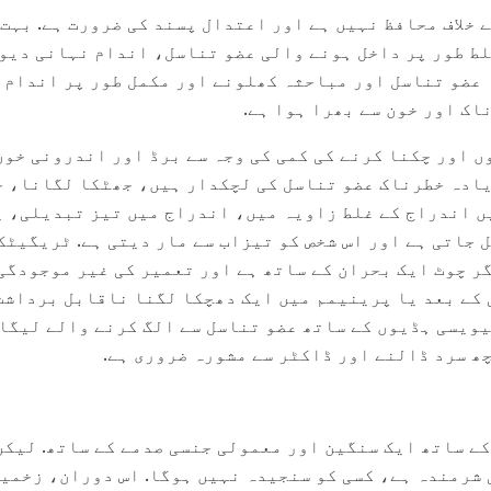
 خلاف محافظ نہیں ہے اور اعتدال پسند کی ضرورت ہے. بہت 
ط طور پر داخل ہونے والی عضو تناسل، اندام نہانی دیوا
 عضو تناسل اور مباحثہ کھلونے اور مکمل طور پر اندام 
اک اور خون سے بھرا ہوا ہے.
 اور چکنا کرنے کی کمی کی وجہ سے برڈ اور اندرونی خون 
یادہ خطرناک عضو تناسل کی لچکدار ہیں، جھٹکا لگانا، ج
ں اندراج کے غلط زاویہ میں، اندراج میں تیز تبدیلی، یا
 جاتی ہے اور اس شخص کو تیزاب سے مار دیتی ہے. ٹریگیٹک
گر چوٹ ایک بحران کے ساتھ ہے اور تعمیر کی غیر موجودگی
 کے بعد یا پرینیمم میں ایک دھچکا لگنا ناقابل برداشت 
ویسی ہڈیوں کے ساتھ عضو تناسل سے الگ کرنے والے لیگا
چھ سرد ڈالنے اور ڈاکٹر سے مشورہ ضروری ہے.
ے ساتھ ایک سنگین اور معمولی جنسی صدمے کے ساتھ. لیکن
 شرمندہ ہے، کسی کو سنجیدہ نہیں ہوگا. اس دوران، زخمی