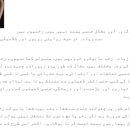
جنس کے دوران زخمی صرف گروہ اور مشکل جنسی پسند نہیں ہیں. زخمیوں میں
سے زیادہ تر صرف روایتی رویوں اور کلاسیکی مضامین کے پیروکار ہیں.
زیادہ زخم مائیکرو ٹرومپس ہیں. معمولی کھانسیوں، زخم
کی وجہ مختلف ہیں. مثال کے طور پر، زیورات، چھیدنے، ل
نسی تعلقات اور ابتدائی، بہت جذباتی یا کسی نہ کسی ط
 کی کمی. جنس اکثر کھیلوں سے منسلک ہوتا ہے. لہذا، جدی
تیاری، اور بڑھنے، اور درستگی. جنسی کھیلوں کے دوران
ے.
ص طور پر چھوٹے، جلدی سے شفا دیتے ہیں. شفا یابی کے زخ
 کی ضرورت ہے. اگر زخم پانچ دنوں تک منتقل نہیں ہوتے ت
 بیماریوں سمیت ٹیسٹ کرنا ہوگا. وہ اکثر اسی طرح کے عل