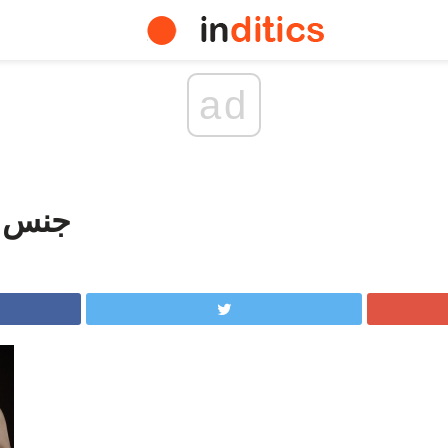
ad
جنس ک