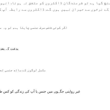
نچ گیا ہے تو شرمندگان ڈاکٹروں کو متفق نہ ہونا. انہوں
کے نرخوں سے حیران نہیں ہوں گے. ڈاکٹروں سے رابطہ آپ کی
اگر کوئی شخص صرف جنسی چاہتا ہے، تو وہ م
بدعت کے بعد
مکمل لوگوں کے ساتھ جنسی تع
غیر روایتی جگہوں میں جنس یا آپ کی زندگی کو کس طرح