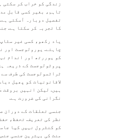
زندگی کو خراب کر سکتی ہ
تاہم، بغیر کسی قابل مدا
تفصیل دوبارہ آسکتی ہے. 
کا تجربہ کر سکتا ہے. جن
یاد رکھو، کسی غیر سٹاپ 
چاہئے. یورولوجسٹ اور نس
کو یوررتھ اور اندام نہا
پروٹولوجسٹ کے ذریعہ ہٹا
ٹراٹمولوجسٹ کی طرف سے ج
لاقانونیات کو پھیل دیا.
ہیں. لیکن انہیں بروقت ط
نگرانی کی ضرورت ہے.
جنسی تعلقات کے دوران صد
نظر کی تعریف. تحفظ، حفظ
کو کنٹرول نہیں کیا جاسک
منٹ کی بہترین جنسی جنس 