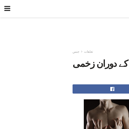
تعلقات
جنس
ے دوران زخمی