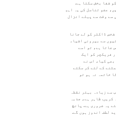
و شفا بخش سکتا ہے.
ں، عضو تناسل کی یہ اہم
 سے وقت سے پہلے انزال
شخص ڈاکٹر کو لے جانا
تیوں سے بیرونی اشیاء
 جاتا ہے، تو اسے
ر فریکچر کو ایک
بھی کیا، اس نے
مٹنے کے لئے کر سکتے
ا خاتمہ نہ ہو تو
ب سے زیادہ بہتر نقطہ
 کریں. ظاہر ہے، جذبہ
ے یہ ضروری ہے. پانچ
د لطف اندوز ہوں گے.