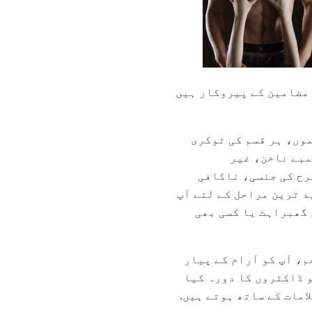
وں، ہر قسم کی ٹوکری
مبے ناخن، غیر
رح کی جنسی، ناکافی
د ترین مراحل کے لئے آپ
 گھبراہٹ یا کسی بھی
م، آپ کو آرام کے پیار
و ڈاکٹروں کا دورہ کیا
امات کے ساتھ ہوتے ہیں.