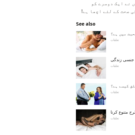
 نے ایک دوسرے کو
 صحت کے لئے اچھا ہے!
See also
حبت میں ہے؟
تعلقات
 جنسی زندگی
تعلقات
لق کیسے ہے؟
تعلقات
 متنوع کرنا
تعلقات