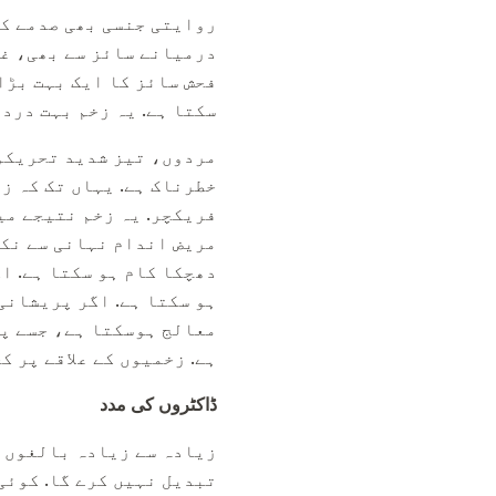
روایتی جنسی بھی صدمے کے
درمیانے سائز سے بھی، غل
فحش سائز کا ایک بہت بڑا
سکتا ہے. یہ زخم بہت دردن
مردوں، تیز شدید تحریکوں
خطرناک ہے. یہاں تک کہ ز
فریکچر. یہ زخم نتیجے می
مریض اندام نہانی سے نکل
دھچکا کام ہو سکتا ہے. ا
ہو سکتا ہے. اگر پریشانی
معالج ہوسکتا ہے، جسے پی
ہے. زخمیوں کے علاقے پر ک
ڈاکٹروں کی مدد
زیادہ سے زیادہ بالغوں ک
تبدیل نہیں کرے گا. کوئی