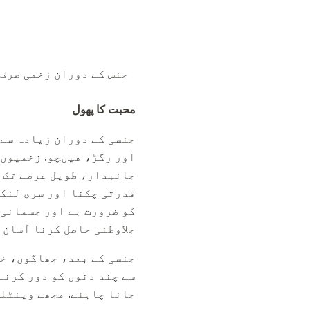
محبت کا پھول
جنسی کے دوران زیادہ سے 
اور رگڑ، ھیںچو. زخمیوں 
جانبدار، طویل عرصے تک ج
قدرتی چکنا اور سری لنکا
کو ضرورت ہے اور جسمانی 
جلاوطنی حاصل کرنا آسان ہ
جنسی کے بعد، جھاگوں، خا
سے چند دنوں کو دور کرنے
جانا چاہئے. مجھے وینٹلل