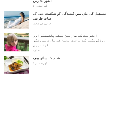
انگور کا رس
گھر سننے والا
مستقبل کی ماں میں کشیدگی کو شکست دینے کے
سات طریقے
خواتین کی صحت
انٹرنیٹ کے صارفین بیٹے پلشینکو اور
روڈکوسکیا کے ناخوش بچپن کے بارے میں فکر
کرتے ہیں
ستارے
شہد کے ساتھ بیف
گھر سننے والا