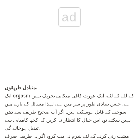
ad
متبادل طریقوں.
ایک orgasm کے لئے کے لئے، ایک عورت کافی میکانی تحریک نہیں
ہے. جنس بنیادی طور پر سر میں ہے، لہذا مسائل کے بارے میں
سوچنے کے قابل ہوسکتے ہیں. اگر آپ صحیح طریقے سے دھن
نہیں سکتے تو، اس خیال کا انتظار نہ کریں کہ کچھ کامیابی سے
تبدیل ہوجائے گی.
مشت زنی کرنے کے لئے شرم نہ مت کرو، اگر یہ طریقہ صرف