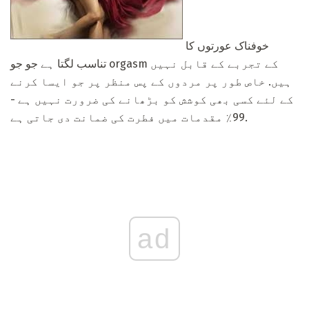
خوفناک عورتوں کا
تناسب لگتا ہے جو جو orgasm کے تجربے کے قابل نہیں
ہیں. خاص طور پر مردوں کے پس منظر پر جو ایسا کرنے
کے لئے کسی بھی کوشش کو بڑھانے کی ضرورت نہیں ہے -
99٪ مقدمات میں فطرت کی ضمانت دی جاتی ہے.
ad