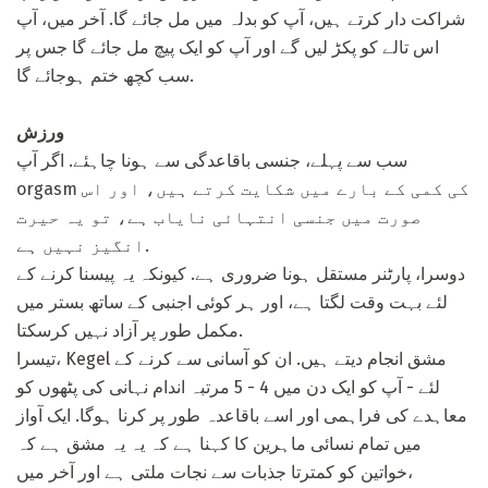
شراکت دار کرتے ہیں، آپ کو بدلہ میں مل جائے گا. آخر میں، آپ
اس تالے کو پکڑ لیں گے اور آپ کو ایک پیچ مل جائے گا جس پر
سب کچھ ختم ہوجائے گا.
ورزش
سب سے پہلے، جنسی باقاعدگی سے ہونا چاہئے. اگر آپ
orgasm کی کمی کے بارے میں شکایت کرتے ہیں، اور اس
صورت میں جنسی انتہائی نایاب ہے، تو یہ حیرت
انگیز نہیں ہے.
دوسرا، پارٹنر مستقل ہونا ضروری ہے. کیونکہ یہ پیسنا کرنے کے
لئے بہت وقت لگتا ہے، اور ہر کوئی اجنبی کے ساتھ بستر میں
مکمل طور پر آزاد نہیں کرسکتا.
تیسرا، Kegel مشق انجام دیتے ہیں. ان کو آسانی سے کرنے کے
لئے - آپ کو ایک دن میں 4 - 5 مرتبہ اندام نہانی کی پٹھوں کو
معاہدے کی فراہمی اور اسے باقاعدہ طور پر کرنا ہوگا. ایک آواز
میں تمام نسائی ماہرین کا کہنا ہے کہ یہ یہ مشق ہے کہ
خواتین کو کمترتا جذبات سے نجات ملتی ہے اور آخر میں،