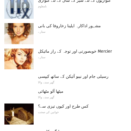
کنواریوں کے لئے شیر کے سال کے لئے کنواری
نامعلوم
مشہور اداکارہ ایلینا زخاروفا کی بانی
ستارے
خوبصورتی اور توجہ کے راز مائیکل Mercier
ستارے
رسیلی جام اور نیبو آئیکن کے ساتھ کیپسی
گھر سننے والا
میٹھا آلو مٹھائی
گھر سننے والا
کس طرح اور کیوں تیزی سے؟
خواتین کی صحت