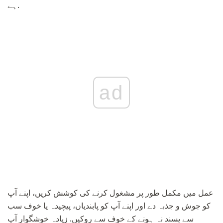
ہے.
ad
عمل میں مکمل طور پر مشغول کرنے کی کوشش کریں، اپنے آپ
کو جوش و جذبہ دے اور اپنے آپ کو پابندیاں، پیچیدہ یا خوف سب
سے پسند نہ ہونے کے خوف سے روکیں. زیادہ خوشگوار آپ