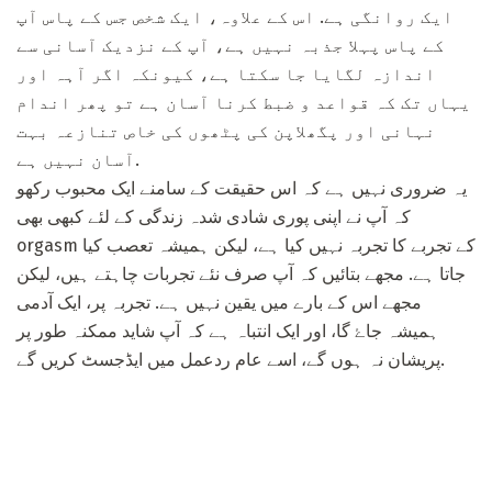
ایک روانگی ہے. اس کے علاوہ، ایک شخص جس کے پاس آپ
کے پاس پہلا جذبہ نہیں ہے، آپ کے نزدیک آسانی سے
اندازہ لگایا جا سکتا ہے، کیونکہ اگر آہہ اور
یہاں تک کہ قواعد و ضبط کرنا آسان ہے تو پھر اندام
نہانی اور پگھلاپن کی پٹھوں کی خاص تنازعہ بہت
آسان نہیں ہے.
یہ ضروری نہیں ہے کہ اس حقیقت کے سامنے ایک محبوب رکھو
کہ آپ نے اپنی پوری شادی شدہ زندگی کے لئے کبھی بھی
orgasm کے تجربے کا تجربہ نہیں کیا ہے، لیکن ہمیشہ تعصب کیا
جاتا ہے. مجھے بتائیں کہ آپ صرف نئے تجربات چاہتے ہیں، لیکن
مجھے اس کے بارے میں یقین نہیں ہے. تجربہ پر، ایک آدمی
ہمیشہ جاۓ گا، اور ایک انتباہ ہے کہ آپ شاید ممکنہ طور پر
پریشان نہ ہوں گے، اسے عام ردعمل میں ایڈجسٹ کریں گے.