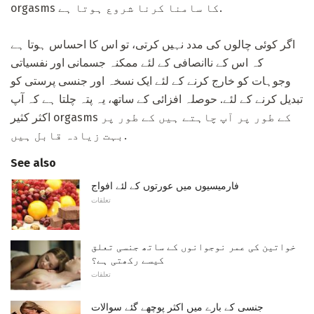
orgasms کا سامنا کرنا شروع ہوتا ہے.
اگر کوئی چالوں کی مدد نہیں کرتی، تو اس کا احساس ہوتا ہے
کہ اس کے ناانصافی کے لئے ممکنہ جسمانی اور نفسیاتی
وجوہات کو خارج کرنے کے لئے ایک نسخہ اور جنسی پرستی کو
تبدیل کرنے کے لئے. حوصلہ افزائی کے ساتھ، یہ پتہ چلتا ہے کہ آپ
اکثر کثیر orgasms کے طور پر آپ چاہتے ہیں کے طور پر
بہت زیادہ قابل ہیں.
See also
فارمیسیوں میں عورتوں کے لئے افواج
تعلقات
خواتین کی عمر نوجوانوں کے ساتھ جنسی تعلق
کیسے رکھتی ہے؟
تعلقات
جنسی کے بارے میں اکثر پوچھے گئے سوالات