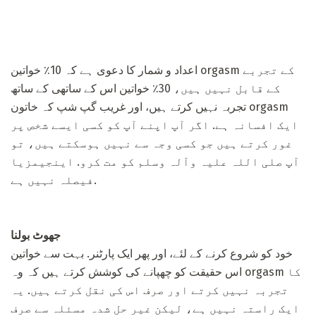
اعداد و شمار کا دعوی ہے کہ 10٪ خواتین orgasm کے تجربے
کے قابل نہیں ہیں، 30٪ خواتین اس کے ساتھی کے ساتھ
تجربہ نہیں کرتے ہیں، اور غریب گپ شپ کہ خاتون orgasm
ایک افسانہ ہے. اگر آپ اپنے آپ کو کسی ایسے شخص پر
غور کرتے ہیں جو کسی وجہ سے نہیں ہوسکتے ہیں، تو
آپ صلی اللہ علیہ وآلہ وسلم کو مت کرو. اینجیمزیا
فیصلہ نہیں ہے.
جھوٹ بولنا
خود کو شروع کرنے کے لئے، اور پھر ایک پارٹنر. بہت سے خواتین
اس حقیقت کو چھپانے کی کوشش کرتے ہیں کہ وہ orgasm کا
تجربہ نہیں کرتے اور صرف اس کی نقل کرتے ہیں. یہ
ایک راستہ نہیں ہے، لیکن غیر حل شدہ مسئلہ سے صرف