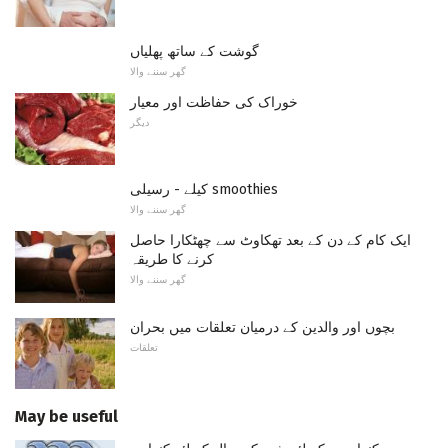
گوشت کے ساتھ پھلیاں
گھر سننے والا
خوراک کی حفاظت اور معیار
دیگر
کیلے - رسیلی smoothies
گھر سننے والا
ایک کام کے دن کے بعد تھکاوٹ سے چھٹکارا حاصل
کرنے کا طریقہ
گھر سننے والا
بچوں اور والدین کے درمیان تعلقات میں بحران
تعلقات
May be useful