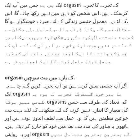
ایک ہی ہے جس میں آپ ایک orgasm کے تجربے کا تجربہ
کرسکتے ہیں. اس شخص کو ذہن میں نہیں رکھا جائے گا، اس
کے لئے یہ معمول جنسی زندگی کے لئے صرف خوشگوار ہو گا.
مختلف قسم کے چکنا کرنے والے، کھلونے کی دکان سے
کھلونے استعمال کرنے کی پیشکش کرتے ہیں. ایک آدمی
کے لئے، تنوع صرف ایک پلس ہے، اور آپ کے لئے آپ کے
جسم کو جاننے کا ایک اچھا موقع ہے اور آپ کو کیا
حاصل کرنا حاصل کرنے کا ایک اچھا موقع ہے.
orgasm کے بارے میں مت سوچیں.
اگر آپ جنسی تعلق کرتے ہیں تو، آپ تجربہ کریں گے، چاہے یہ
ایک orgasm یا پھر خوش قسمت کا تجربہ نہ ہو، یہ
کبھی نہیں ہوگا. orgasms کی تعداد کی طرف سے جنس
کی معیار کا اندازہ نہیں کرنے کے لئے سکھانے کے لئے. بہت سے
خواتین مطمئن ہیں کہ وہ عمل سے لطف اندوز ہوتے ہیں اور
ہاتھوں یا شاور کی مدد سے بعد میں خود کو خارج کر دیتے ہیں.
اور یہ روایتی orgasm کے بدترین بدترین متبادل نہیں