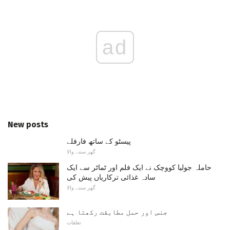
ad
New posts
پیسٹو کے ساتھ فارفلے
گھر سننے والا
حاملہ جولیا کووچک نے ایک فلم اور ٹماٹر سے ایک
سادہ غذائی ترکاریاں پیش کی
گھر سننے والا
جنس اور حمل مطابقت رکھتا ہے
تعلقات