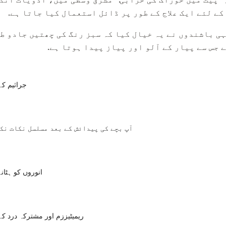
ے لئے ایک علاج کے طور پر ڈائل استعمال کیا جاتا ہے.
ی باشندوں نے یہ خیال کیا کہ سبز رنگ کی چھتیں جادو ط
 جس سے پیار کے آلو اور پیاز پیدا ہوتا ہے.
جراثیم کے
آپ بچے کی پیدائش کے بعد مسلسل نکات نک
انوروں کو ہٹان
ریمیٹیززم اور مشترکہ درد کے