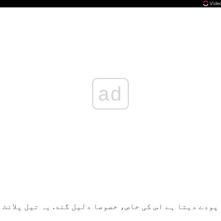
ad
 پودے دیتا ہے اس کی خاص، خصوصا دلیل گند. یہ تیل پلانٹ