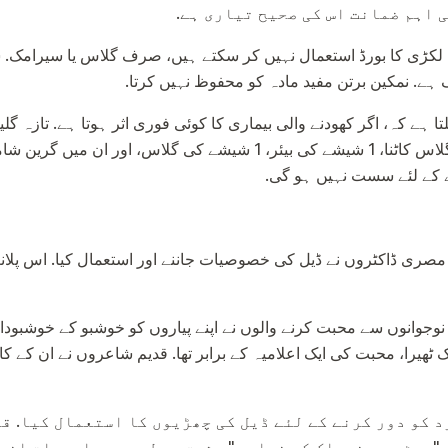
 اہم ضمانت اس کی صحیح تیاری ہے.
ف لکڑی کا بورڈ استعمال نہیں کر سکتے ہیں، صرف گلاس یا سیرامک
ہے کہ، اگر کھودنے والی بیماری کا کوئی فوری اثر ہوتا ہے. تازہ گلی
ضروری ہے کہ گندگی کا ایک گلاس کاٹنا، 1 شیشے کی بیئر، 1 شیشے کی گلا
ے کے لئے سست نہیں ہو گی.
 سال پہلے، مصری ڈاکٹروں نے ڈیل کی خصوصیات جاننے اور استعمال کیا. اس
نوجوانوں سے محبت کرنے والوں نے اپنے پیاروں کو خوشبو کے خوشبودار
 ٹھیرا، محبت کی ایک اعلامیہ کے برابر تھا. قدیم شاعروں نے ان کے ک
د کو دور کرنے کے لئے ڈیل کی چھڑیوں کا استعمال کیا. ق
 "پیٹ میں خوراک کی خرابی." مشرق وسطی میں، ادویات اند