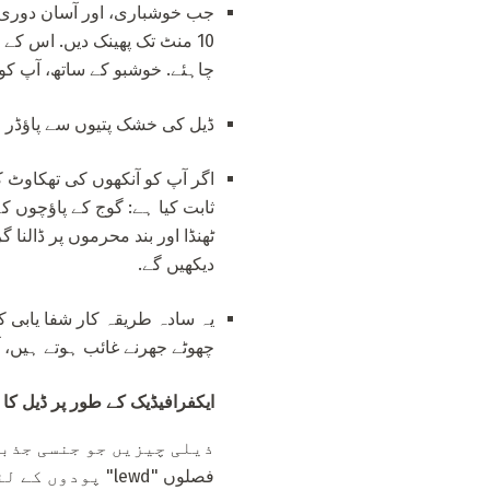
چاہئے. خوشبو کے ساتھ، آپ کو ½ کپ (100 ملی میٹر) ادویات کھانے سے پہل
ڈیل کی خشک پتیوں سے پاؤڈر ایک آسان hypnotic اثر حاصل کرنے کے لئے اس
اگر آپ کو آنکھوں کی تھکاوٹ 
دیکھیں گے.
یہ سادہ طریقہ کار شفا یابی ک
چھوٹے جھرنے غائب ہوتے ہیں، آن
ایکفرافیڈیک کے طور پر ڈیل کا 
فصلوں "lewd" پ