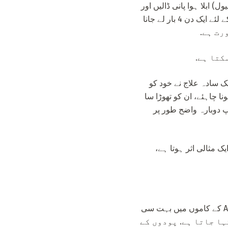
وری کے عمل کے لۓ، ایک چمچ ڈیل کا پھل لیا جانا چاہئے، گلاس (200 ملی لیول) ابلا ہوا پانی ڈالیں اور
10 منٹ تک پھینک دیں. اس کے بعد انفیوژن کو فلٹر کیا جانا چاہئے اور 1 چمچ کھانے سے پہلے 20 منٹ کے لئے ایک دن 4 بار لے جانا
 سادہ علاج نے خود کو
لتے ہوئے پانی میں کم ہونا چاہئے، ان کو تھوڑا سا
زر جائے گی، آپ دوبارہ واضح طور پر
ک مثالی اثر ہوتا ہے،
ذیلی چیزیں جو جنسی جذبات کو فروغ دیتے ہیں وہ ایکفروڈسیسی کہتے ہیں. Avicenna کے کاموں میں بہت سی
ک کہا جاتا ہے. پودوں کے