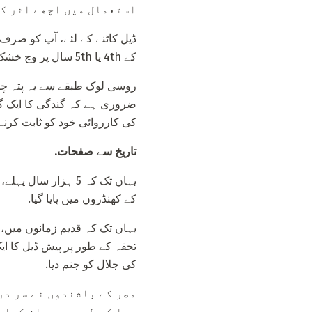
استعمال میں اچھے اثر کی
ڈیل کاٹنے کے لئے، آپ کو صر
کے 4th یا 5th سال پر وچ خشک ہے. نمکین برتن مفید مادہ کو محفوظ نہیں کرتا.
روسی لوک طبقے سے یہ پتہ چلتا 
کی کارروائی خود کو ثابت کرن
تاریخ سے صفحات.
یہاں تک کہ 5 ہزار
کے کھنڈروں میں پایا گیا.
یہاں تک کہ قدیم زمانوں میں، 
تحفہ کے طور پر پیش ڈیل کا ایک
کی جلال کو جنم دیا.
مصر کے باشندوں نے سر در
دوا کے طور پر بیان کیا،