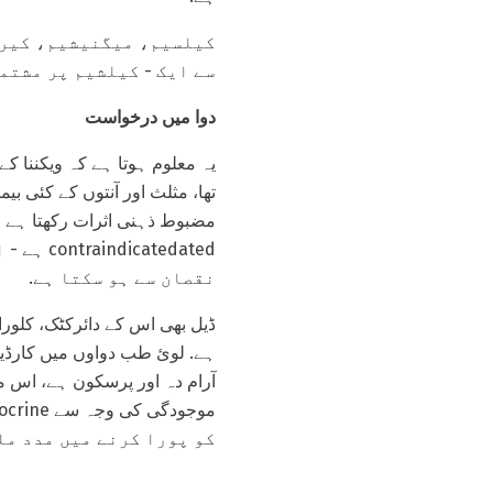
کیلسیم، میگنیشیم، کیرو
سے ایک - کیلشیم پر مشتم
دوا میں درخواست
یہ معلوم ہوتا ہے کہ ویکننا ک
تھا، مثلث اور آنتوں کے کئی بی
tedated
نقصان سے ہو سکتا ہے.
ڈیل بھی اس کے دائرکٹک، کلورائ
ہے. لوئ طب دواوں میں کارڈیوا
آرام دہ اور پرسکون ہے، اس می
کو پورا کرنے میں مدد مل