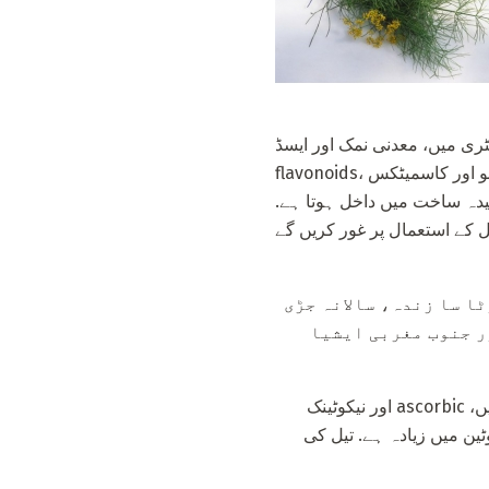
ٹری میں، معدنی نمک اور ایسڈ،
flavonoids، وٹامن، جس میں یہ قابل قدر اور علاج کے استعمال کے لئے جمع. گلیوں اور اس کے بیجوں کو خوشبو اور کاسمیٹکس
چیدہ ساخت میں داخل ہوتا ہے.
ٹا سا زندہ، سالانہ جڑی
ور جنوب مغربی ایشیا
ڈیل پتیوں میں بہت سے قیمتی مادہ شامل ہیں جو انسان کے جسم کے لئے ضروری ہیں: معدنی نمکیں، ascorbic اور نیکوٹینک
وٹین میں زیادہ ہے. تیل کی