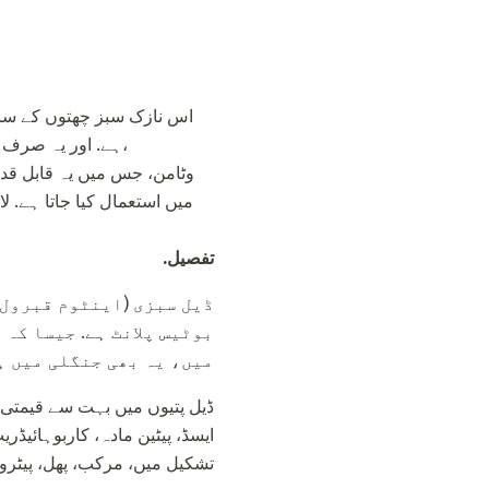
ہے. اور یہ صرف کھ
میں استعمال کیا جاتا ہے. 
تفصیل.
ڈیل سبزی (اینٹوم قبرول)،
بوٹیس پلانٹ ہے. جیسا کہ 
میں، یہ بھی جنگلی میں ہ
ایسڈ، پیٹین مادہ، کاربوہائیڈری
تشکیل میں، مرکب، پھل، پیٹروی