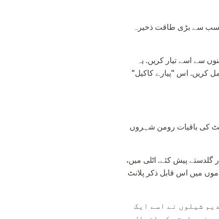
. سب سے بڑی طاقت ذخیرہ
نوں سے اسے تیار کریں. یہ
س، اور ان میں گرین شامل کریں. اس "پیارے کاکیل"
 پلانٹ کی باقیات رومن شہروں
 گلدستے پیش کئے. اٹلی میں،
اموں میں اس قابل ذکر پلانٹ
دیم شیلوں نے اسے ایک
رونی راستے کے افعال