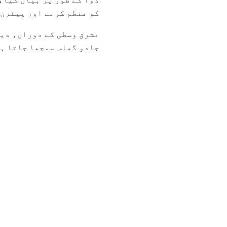
کو منظم کرنے اور پیٹرن ک
مشرق وسطی کے دوران، دیہ
جادو گھاس سمجھا جاتا ہے