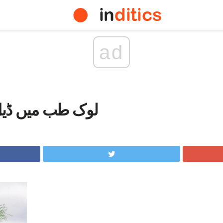
ad
لوک طب میں ڈی