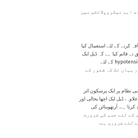
 اہم میکروپلائٹس میں
فہ کرنے کے لئے استعمال کیا
 نے قائم کیا ہے کہ ڈیل ایک
مضبوط ذہنی اثرات رکھتا ہے اور یہ خون کے دباؤ میں تیز ڈراپ پیدا کرسکتا ہے. اس وجہ سے، یہ hypotension کے لئے
ت، اور یہاں تک کہ شعور کے
بی نظام پر ایک پرسکون اثر
وہ، ڈیل ایک اچھا بحالی اور
رتا ہے. آرتھوینائن کی
ل کیلشیم کے لئے جسم کی ضرورت
 لئے ضروری ہے.