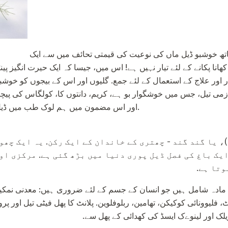
اس نازک سبز چھتوں کے ساتھ خوشبو ڈیل ماں کی نوعیت کی قیمتی تحائف میں سے ایک
انا پکانے کے لئے تیار نہیں ہے! اس میں، جیسا کہ ایک حیرت انگیز پین
لازمی تیل، جس میں خوشگوار بو ہے، کریم، دانتوں کا، کولگاس کی پی
اور اس مضمون میں ہم لوک طب میں ڈیل کے استعمال پر غور کریں گے.
 یا گند گند - چھتری کے خاندان کے ایک رکن. یہ ایک چھو
ایک باغ کی فصل ڈیل پوری دنیا میں بڑھ گئی ہے. مرکزی ا
وتا ہے.
ٹ، فلیوونائی کوکیکن، تھامین، ربلوفلوین. پلانٹ کا پھل فیٹی تیل اور پر
لک اور لینوےک ایسڈ کی کھدائی کے پھل سے.