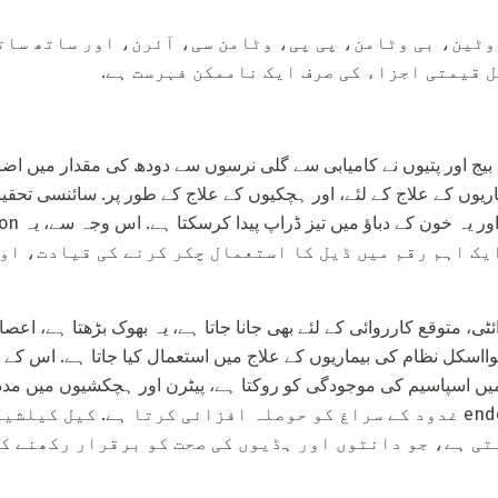
ٹین، بی وٹامن، پی پی، وٹامن سی، آئرن، اور ساتھ ساتھ
ل قیمتی اجزاء کی صرف ایک ناممکن فہرست ہے.
ے بیج اور پتیوں نے کامیابی سے گلی نرسوں سے دودھ کی مقدار میں اضا
ماریوں کے علاج کے لئے، اور ہچکیوں کے علاج کے طور پر. سائنسی تحقیق
contraindica ہے - ایک اہم رقم میں ڈیل کا استعمال چکر کرنے کی قیاد
ٹی، متوقع کارروائی کے لئے بھی جانا جاتا ہے، یہ بھوک بڑھتا ہے، اعصا
اسکل نظام کی بیماریوں کے علاج میں استعمال کیا جاتا ہے. اس کے علا
ں اسپاسیم کی موجودگی کو روکتا ہے، پیٹرن اور ہچکشیوں میں مدد ک
موجودگی کی وجہ سے endocrine غدود کے سراغ کو حوصلہ افزائی کرتا ہے. کی
تی ہے، جو دانتوں اور ہڈیوں کی صحت کو برقرار رکھنے کے