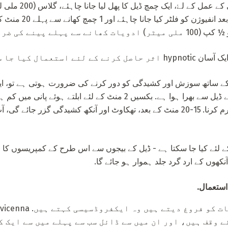
جب خوشباری، اور آسان د
ے پینے کی ضرورت ہے.
تعمال کیا جا سکتا ہے.
کے ساتھ سوزش اور کشیدگی کو دور کرنے کی ضرورت ہوتی ہے تو، ایک
ثابت کیا ہے: گوج کے پاؤچوں کے ڈیل سے بھرا ہوا ہے. بکسیں 2 منٹ کے لئے اب
ٹھنڈا اور بند محرموں پر ڈالنا گرم کرنا. 15-20 منٹ کے بعد، تھکاوٹ اور آنکھ کشیدگی گ
ے لئے کیا جا سکتا ہے - ڈیل کے بیجوں سے اس طرح کے کمپریسوں کا ای
کھوں کے ارد گرد جلد ہموار ہو جائے گا.
استعمال.
ودوں کے لئے وقف ہیں، اور ان میں سے ڈائل سب سے پہلے میں سے ای