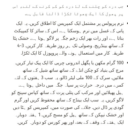
جب درد کو چلنے کے لۓ درد کو کم کرنے کے لئے، اس
پر پھول کا ایک چھوٹا ٹکڑا ڈالنا قابل ہے.
نرم پرپولس پر مشتمل ایک کمپریس کا اطلاق کریں. یہ ایک
پانی کے غسل میں نرم ہوسکتا ہے، اس کے سائز کا کمپیکٹ
بناتا ہے، اور رات بھر ایک زخم جگہ پر لاگو ہوتا ہے. خشک پٹا
کے ساتھ بینڈریج. وصولی تک ہر روز طریقہ کار کریں. 3-4
طریقہ کار میں استعمال ہونے والے پروپوزل کا ایک ٹکڑا.
100 گرام مکھن یا پگھل اندرونی چربی کا ایک پیک تیار کریں.
مرچ کی بنیاد کو چکن انڈے کے ساتھ ساتھ شیل کے ساتھ
ملائیں. سرک کے 100 ملی لیٹر ڈالو. یہ سب 3 ہفتوں کے لئے
کمرے میں درجہ حرارت پر سیاہ جگہ میں داخل ہوتا ہے.
ہیل پھیلائیں اور مرکب کی پتلی پرت کے ساتھ کپاس سپنج کو
لاگو کریں. یہ سب ایک بینڈج کے ساتھ محفوظ کریں اور گرم
گودی پر ڈال دیں. جلانے کی صورت میں، کمپریس کو ہٹا دیں
اور خشک نیپکن کے ساتھ ہیل کو مسح کریں. 1 ہفتہ دوبارہ
ایک ہفتے کے وقفے کے بعد، اور پھر کورس کو دوبارہ کریں.