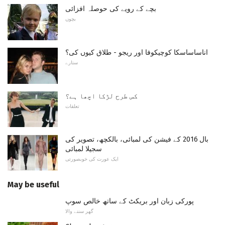
بچے کے رویے کی حوصلہ افزائی
بچوں
اناساساسکا کوچیکوفا اور ریجو - طلاق کیوں کی؟
ستارے
کس طرح لڑکا اچھا ہے؟
تعلقات
بال 2016 کے فیشن کی لمبائی، بالکچھ، تصویر کی
سجیلا لمبائی
ایک عورت کی خوبصورتی
May be useful
پورکی زبان اور بریکٹ کے ساتھ خالص سوپ
گھر سننے والا