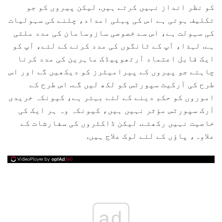
کو نظر انداز نہیں کرتے ہیں. لیکن پیروں کو جو
تکلیف ہوتی ہے اس کی پہلی امداد، چلنے کی سہولیات
کی سہولت ہے، اس سے خصوصی سازوسامان کی مدد ملتی
ہے. لہذا، آپ کے ٹانگوں کی مدد کرنے کے لئے، آپ کو
ایک قابل اعتماد آرتھوپیڈک ماہرین کی مدد کرنا
چاہئے جو پیروں کے پیرامیٹرز کو دیکھیں گے اور اس
طرح کی آرکیٹ سپورٹس کو لکھ لیں گے. اس طرح کے
اموروں کو حکم دینے کے لئے بہتر ہے، کیونکہ خریدی
آرک سپورٹس مؤثر نہیں ہیں، کیونکہ وہ ہر ایک کی
خاصیت نہیں رکھتے. لیکن ڈاکٹروں کی سفارشات کے
علاوہ، پاؤں کے لئے لوک علاج ہیں.
ad