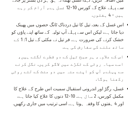
میں اضافہ کریں، لہذا غسل ٹھنڈا نہ ہو. ہر دن بستر پر جانے
سے پہلے علاج کے کورس 10-12 غسل ہے، آرام کر رہے
ہیں - 4 ہفتوں.
اس غسل کے بعد، تیل کا تیل دردناک ٹانگ حصوں میں پھینک
دیا جاتا ہے، لیکن اس سے پہلے آپ تولیہ کے ساتھ اپنے پاؤں کو
خشک کرنے کی ضرورت ہے. فر تیل نے مکئی کے تیل 1: 1 کے
ساتھ ملنے کی سفارش کی ہے.
اس کے علاوہ، ہر صبح تیل کے دو قطرے لگتے ہیں،
اسے سیاہ روٹی کے ٹکڑے میں لاگو کریں. نگل کرنے
سے پہلے، آپ کو اپنے منہ میں دو منٹ کے لئے روٹی
رکھنا ہوگا.
غسل، رگڑ اور اندرونی استقبال سمیت اس طرح کے علاج کا
مکمل کورس، 2 سال ہے. 10-12 دنوں کا علاج کیا جاتا ہے،
اور 4 ہفتوں کا وقفہ ہوتا ہے. اسی ترتیب میں جاری رکھیں.