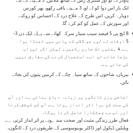
پاؤڈر لے لو اور سنتری رس کے ساتھ ملائیں. 3 مہینے کے لئے
ایک بار اس دوا کو لے لو. 3 مہینے باقی رکھو، پھر کورس
دوبارہ کریں. اس طرح کے علاج درد کے احساس کو روکنے
اور سوزش کے عمل کو کم کرے گا.
8 ایچ پی 5 فیصد سیب سیڈر سرکہ کھاتے سے پہلے ایک دن 3-
5 اوقات لے لو، جو گلاس کے پانی میں ٹھنڈا ہوا
ہے. 4 ہفتوں تک جاری رکھیں، لیکن اگر تیزاب
بڑھا جائے تو اسے استعمال کرنے کی سفارش نہیں
کی جاتی ہے.
بیریاں، شاخوں کے ساتھ سیاہ چائے کے کرمین پتیوں کی بجائے
بائن.
اضافی وزن ٹانگوں پر زیادہ دباؤ بناتی ہے اور آپ
کی صحت کو برا اثر انداز ہوتا ہے. آپ کو کوشش کرنا
اور اس سے چھٹکارا حاصل کرنا ہوگا.
فعال طرز زندگی مثبت اور صحت مند ہونے پر اثر انداز کرتی ہے.
ویلنٹین ڈیکول اور ڈاکٹر بوبنوسوسی کے طریقوں درد کے ٹانگوں،