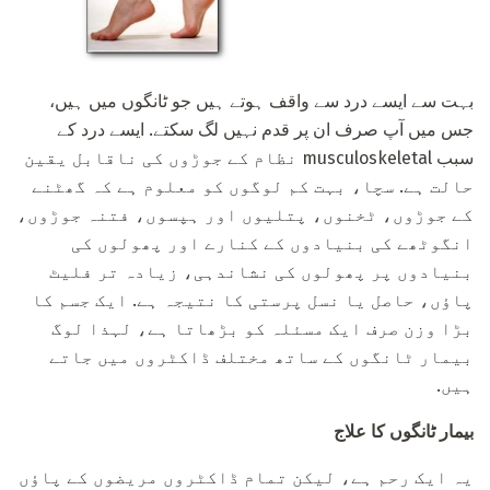
بہت سے ایسے درد سے واقف ہوتے ہیں جو ٹانگوں میں ہیں،
جس میں آپ صرف ان پر قدم نہیں لگ سکتے. ایسے درد کے
سبب musculoskeletal نظام کے جوڑوں کی ناقابل یقین
حالت ہے. سچا، بہت کم لوگوں کو معلوم ہے کہ گھٹنے
کے جوڑوں، ٹخنوں، پتلیوں اور ہپسوں، فتنہ جوڑوں،
انگوٹھے کی بنیادوں کے کنارے اور پھولوں کی
بنیادوں پر پھولوں کی نشاندہی، زیادہ تر فلیٹ
پاؤں، حاصل یا نسل پرستی کا نتیجہ ہے. ایک جسم کا
بڑا وزن صرف ایک مسئلہ کو بڑھاتا ہے، لہذا لوگ
بیمار ٹانگوں کے ساتھ مختلف ڈاکٹروں میں جاتے
ہیں.
بیمار ٹانگوں کا علاج
یہ ایک رحم ہے، لیکن تمام ڈاکٹروں مریضوں کے پاؤں