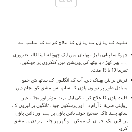
فلیٹ کے پاؤں سے پاؤں کا علاج کرنے کا مطلب ہے.
چھوٹا سا پتلی یا بڑے پھلیاں میں ایک چھوٹا سا پٹا ڈالنا ضروری
ہے. پھر کھڑے یا بیٹھ کی پوزیشن میں کنکروں پر جھلکیں،
تقریبا 10 یا 15 منٹ.
فرش پر بٹن پھینک دیں. آپ کے انگلیوں کے ساتھ بٹن جمع.
متبادل طور پر دونوں پاؤں کے ساتھ اس مشق کو انجام دیں.
فلیٹ پاؤں کا علاج کرنے کی ایک بہت مؤثر اور بجائے غیر
روایتی طریقہ: آرام دہ اور پرسکون جوتے ٹانگوں پر لیزوں کے
ساتھ پہننا تاکہ صحیح جوتے بائیں پاؤں پر ہے، اور دائیں پاؤں
پر بائیں ایک. جہاں تک ممکن ہو گھر پر چلنا. ہر دن یہ مشق
کرو.