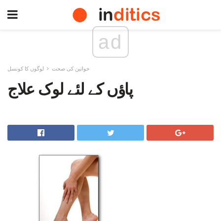
ad
خواتین کی صحت
لوگوں کا کونسل
پاؤں کے لئے لوک علاج