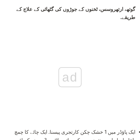
گوتھ، ارتھروسس، ٹخنوں کے جوڑوں کی گٹھائی کے علاج کے
طریقے.
ad
ایک پاؤڈر میں 1 خشک چکن کارتجری پیسنا. ایک چائے کا چمچ