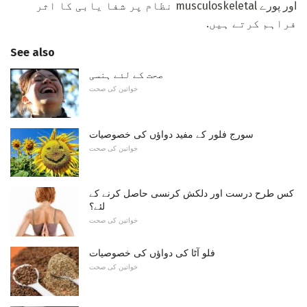
اور پورے musculoskeletal نظام پر شفا یابی کا اثر
فراہم کرتے ہیں.
See also
صحت کے لئے ہنسی
خواتین کی صحت
سورج فلور کے مفید دواؤں کی خصوصیات
خواتین کی صحت
کس طرح درست اور دلکش کرنسی حاصل کرنے کے
لئے؟
خواتین کی صحت
فلو آٹا کی دواؤں کی خصوصیات
خواتین کی صحت