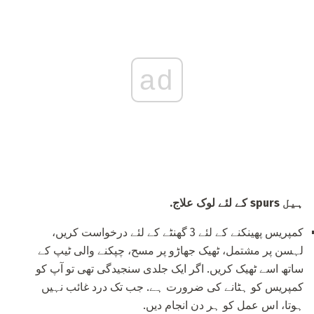
ad
ہیل spurs کے لئے لوک علاج.
کمپریس پھینکنے کے لئے 3 گھنٹے کے لئے درخواست کریں،
لہسن پر مشتمل، ٹھیک جھاڑو پر مسح، چپکنے والی ٹیپ کے
ساتھ اسے ٹھیک کریں. اگر ایک جلدی سنجیدگی تھی تو آپ کو
کمپریس کو ہٹانے کی ضرورت ہے. جب تک درد غائب نہیں
ہوتا، اس عمل کو ہر دن انجام دیں.