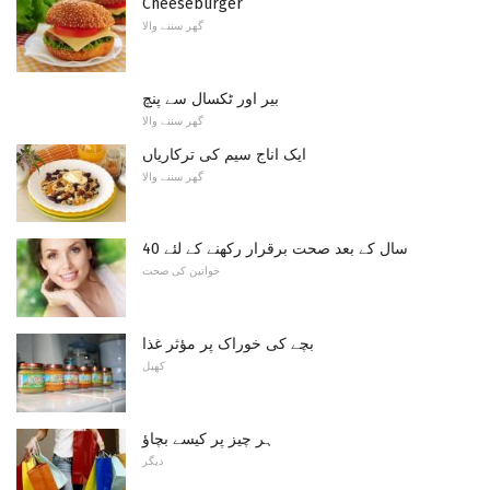
Cheeseburger
گھر سننے والا
بیر اور ٹکسال سے پنچ
گھر سننے والا
ایک اناج سیم کی ترکاریاں
گھر سننے والا
40 سال کے بعد صحت برقرار رکھنے کے لئے
خواتین کی صحت
بچے کی خوراک پر مؤثر غذا
کھیل
ہر چیز پر کیسے بچاؤ
دیگر