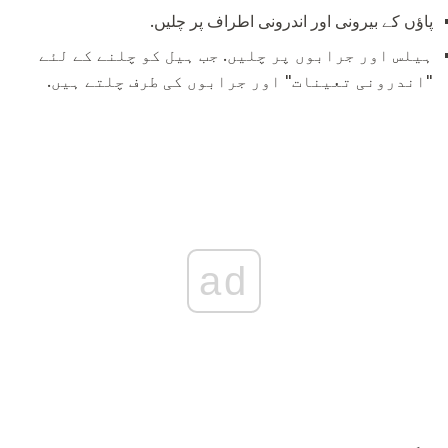
پاؤں کے بیرونی اور اندرونی اطراف پر چلیں.
ہیلس اور جرابوں پر چلیں. جب ہیل کو چلنے کے لئے
"اندرونی تعینات" اور جرابوں کی طرف چلتے ہیں.
ad