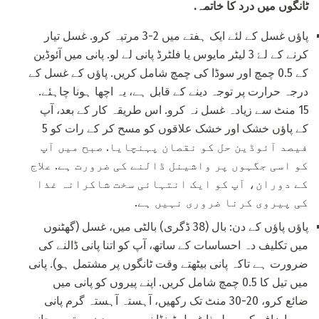
ٹانگوں میں درد کا خاتمہ.
پاؤں غسل کے لئے ایک ہفتے میں 2-3 مرتبہ کرو. غسل تیار
کرنے کے لۓ 3 لیٹر مایوس یا فلٹرڈ پانی لے لو. پانی میں آئوڈین
کے 0.5 چمچ اور سوڈا کی چمچ شامل کریں. پاؤں کے غسل کے
درجہ حرارت پر توجہ دینے کے قابل ہے، یہ اچھا ہونا چاہئے.
15 منٹ سے زیادہ غسل نہ کرو. اس طریقہ کار کے بعد، آپ
کے پاؤں خشک اور خشک علاقوں کو مسح کر کے رات کو 5
فیصد آئوڈین حل کو نقصان پہنچایا. صبح میں آپ
کو اسی جگہوں پر واشینل ڈالنے کی ضرورت ہے. علاج
کے دوران، آپ کو ایک انتہائی سخت شاکرانہ غذا
کی پیروی کرنا ضروری نہیں ہے.
پاؤں پاؤں کے دن: بال (38 ڈگری) بالٹی میں، غسل (گھٹنوں
میں تکلیف دہ احساسات کے ساتھ، آپ کو اتنا پانی ڈالنے کی
ضرورت ہے تاکہ پانی بیٹھتے وقت ٹانگوں پر مشتمل ہو). پانی
میں تیل کا 0.5 چمچ شامل کریں. اپنے پیروں کو پانی میں
ضائع کرو، 20-30 منٹ تک رکھیں، آہستہ آہستہ گرم پانی