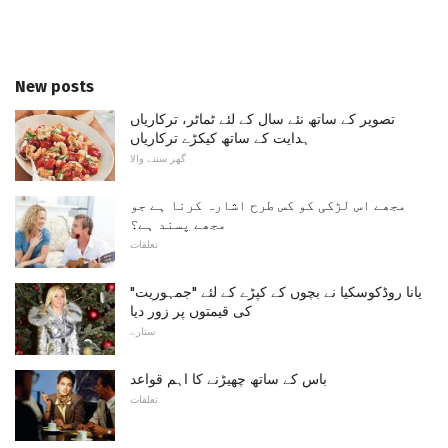
New posts
تصویر کے ساتھ نئے سال کے لئے ٹماٹر، ترکاریاں
ہدایت کے ساتھ کیکڑے ترکاریاں
گھر سننے والا
مجھے اس لڑکی کو کس طرح اشارہ کرنا ہے جو
مجھے پسند ہے؟
تعلقات
یانا روڈکوسکیا نے بچوں کے کپڑے کے لئے "جمہوریت"
کی قیمتوں پر زور دیا
ستارے
باس کے ساتھ چھیڑنے کا اہم قواعد
تعلقات