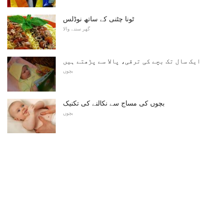
ٹونا چٹنی کے ساتھ نوڈلس
گھر سننے والا
ایک سال تک بچے کی ترقی، پالا سے پڑھتے ہیں
بچوں
بچوں کی مساج سے نکالنے کی تکنیک
بچوں