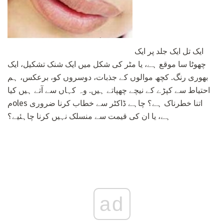
ایک تل ایک جلد پر ایک
چھوٹا سا موقع ہے، یا مٹر کی شکل میں ایک شنک تشکیل، ایک
بھوری رنگ. کچھ موالوں کے جذبات، دوسروں کو، برعکس، ہم
احتیاط سے کپڑے کے نیچے چھپاتے ہیں. وہ کہاں سے آتے ہیں کیا
مoles اتنا خطرناک ہے؟ چاہے ڈاکٹر سے خطاب کرنا ضروری
ہے، یا ان کی قیمت سے منسلک نہیں کرنا چاہئیے؟
ad