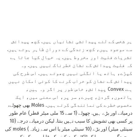
ہر شخص کے لئے پیدائشی نشانیاں ہیں. کچھ پیدائش
سے موجود ہیں، کچھ زندگی کے دوران ظاہر ہوتے ہیں.
نشریات فلیٹ اور مخروط ہیں. یہ خیال کیا جاتا ہے
کہ فلیٹ پیدائش کے نشان خطرناک نہیں ہیں. وہ
کپڑے، ہاتھ یا انگلی نہیں چھوتے ہیں. اس طرح کی
پیدائش کے نشان کو خراب کرنے کا کوئی امکان نہیں
ہے. Convex پیدائش، خاص طور پر اگر وہ ہیں،
ہاتھوں، گردن، چہرے، سر پر، اس معنی میں، ایک
مخصوص خطرے کی نمائندگی کرتے ہیں. Moles بھی چھوٹے،
درمیانے اور بڑے ہیں. چھوٹے (1 سے 15 ملی میٹر قطر) عام طور
پر کسی بھی تشویش کا سبب نہیں بنتا. لیکن درمیانے درجے (10
سینٹی میٹر) اور بڑے (10 سینٹی میٹر یا اس سے زیادہ) moles کی
موجودگی میں، یہ ایک ڈاکٹر کو دیکھنے کے قابل ہے، کیونکہ وہ