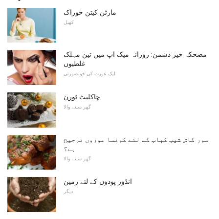
مارٹن کیتن خوراک
کھیل
مضحکہ خیز دشمن: روزانہ میک اپ میں تین مہلک
غلطیوں
ایک عورت کی خوبصورتی
چاکلیٹ ٹورن
گھر سننے والا
سور کاش شیب کباب کے لئے کونسا موزوں ترجیح
ہے؟
گھر سننے والا
انڈور پودوں کے لئے زمین
دیگر