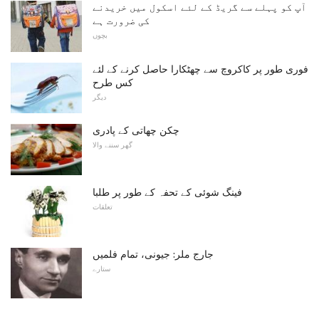
آپ کو پہلے سے گریڈ کے لئے اسکول میں خریدنے
کی ضرورت ہے
بچوں
فوری طور پر کاکروچ سے چھٹکارا حاصل کرنے کے لئے
کس طرح
دیگر
چکن چھاتی کے پادری
گھر سننے والا
فینگ شوئی کے تحفہ کے طور پر طلبا
تعلقات
جارج ملر: جیونی، تمام فلمیں
ستارے