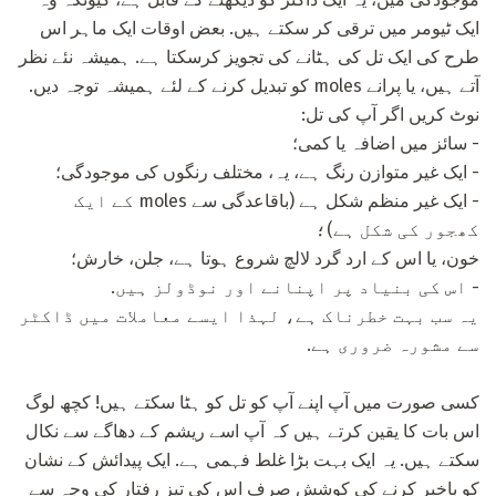
ایک ٹیومر میں ترقی کر سکتے ہیں. بعض اوقات ایک ماہر اس
طرح کی ایک تل کی ہٹانے کی تجویز کرسکتا ہے. ہمیشہ نئے نظر
آتے ہیں، یا پرانے moles کو تبدیل کرنے کے لئے ہمیشہ توجہ دیں.
نوٹ کریں اگر آپ کی تل:
- سائز میں اضافہ یا کمی؛
- ایک غیر متوازن رنگ ہے، یہ، مختلف رنگوں کی موجودگی؛
- ایک غیر منظم شکل ہے (باقاعدگی سے moles کے ایک
کھجور کی شکل ہے)؛
خون، یا اس کے ارد گرد لالچ شروع ہوتا ہے، جلن، خارش؛
- اس کی بنیاد پر اپنانے اور نوڈولز ہیں.
یہ سب بہت خطرناک ہے، لہذا ایسے معاملات میں ڈاکٹر
سے مشورہ ضروری ہے.
کسی صورت میں آپ اپنے آپ کو تل کو ہٹا سکتے ہیں! کچھ لوگ
اس بات کا یقین کرتے ہیں کہ آپ اسے ریشم کے دھاگے سے نکال
سکتے ہیں. یہ ایک بہت بڑا غلط فہمی ہے. ایک پیدائش کے نشان
کو باخبر کرنے کی کوشش صرف اس کی تیز رفتار کی وجہ سے