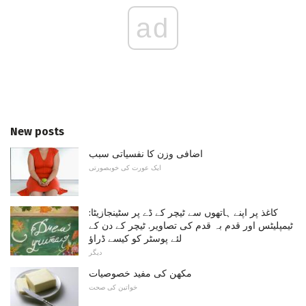
ad
New posts
اضافی وزن کا نفسیاتی سبب
ایک عورت کی خوبصورتی
کاغذ پر اپنے ہاتھوں سے ٹیچر کے ڈے پر سٹینجازیٹا:
ٹیمپلیٹس اور قدم بہ قدم کی تصاویر. ٹیچر کے دن کے
لئے پوسٹر کو کیسے ڈراؤ
دیگر
مکھن کی مفید خصوصیات
خواتین کی صحت