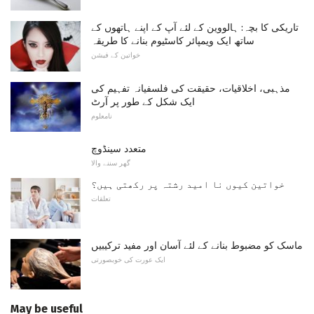
تاریکی کا بچہ: ہالووین کے لئے آپ کے اپنے ہاتھوں کے
ساتھ ایک ویمپائر کاسٹیوم بنانے کا طریقہ
خواتین کے فیشن
مذہبی، اخلاقیات، حقیقت کی فلسفیانہ تفہیم کی
ایک شکل کے طور پر آرٹ
نامعلوم
متعدد سینڈوچ
گھر سننے والا
خواتین کیوں نا امید رشتہ پر رکھتی ہیں؟
تعلقات
ماسک کو مضبوط بنانے کے لئے آسان اور مفید ترکیبیں
ایک عورت کی خوبصورتی
May be useful