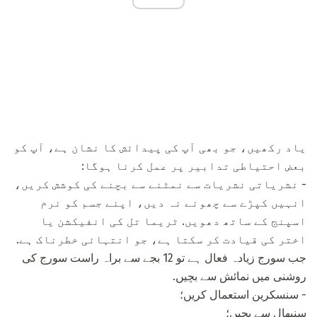
یاد رکھیں، جو بھی آپ کی پیدائش کا نشان ہے، آپ کو
بعض احتیاطی تدابیر پر عمل کرنا ہوگا:
- نشریاتی نشریات سے نمٹنے سے بچنے کی کوشش کریں،
انہیں کپڑے سے چھونے نہ دیں، اپنے جسم کو نرم
اسپنج کے ساتھ دھویں. ٹریما تل کی انفیکشن یا
اختر کی قیادت کر سکتا ہے، جو انتہائی خطرناک ہے.
جب سورج زیادہ فعال ہے تو 12 بجے سے براہ راست سورج کی
روشنی میں نمائش سے بچیں.
- سنسکرین استعمال کریں؛
سنبھال سے بچیں؛