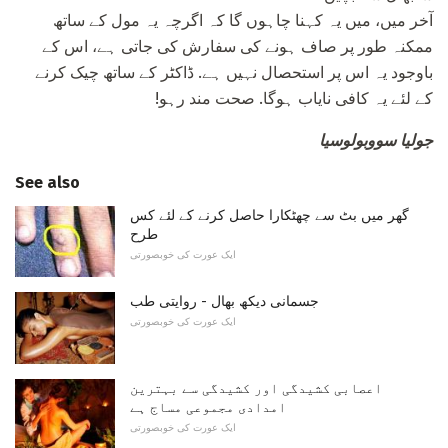
آخر میں، میں یہ کہنا چاہوں گا کہ اگرچہ یہ مول کے ساتھ
ممکنہ طور پر صاف ہونے کی سفارش کی جاتی ہے، اس کے
باوجود یہ اس پر استحصال نہیں ہے. ڈاکٹر کے ساتھ چیک کرنے
کے لئے یہ کافی نایاب ہوگا. صحت مند رہو!
جولیا سووبولوسیا
See also
گھر میں بٹ سے چھٹکارا حاصل کرنے کے لئے کس
طرح
ایک عورت کی خوبصورتی
جسمانی دیکھ بھال - روایتی طب
ایک عورت کی خوبصورتی
اعصابی کشیدگی اور کشیدگی سے بہترین
امدادی مجموعی مساج ہے
ایک عورت کی خوبصورتی