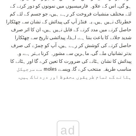
ہو گی. اس کے علاوہ فارمیسیوں میں نمونوں کو دور کرنے کے
لئے مختلف منشیات فروخت کر رہے ہیں، جو جسم کے لئے کم
خطرناک نہیں ہیں. یہ فنڈز آپ کی پیدائش کے نشان سے چھٹکارا
حاصل کرنے میں مدد کرنے کے قابل نہیں ہیں، ان کا اثر صرف
شدید جلانے کا باعث بنتا ہے. لہذا، پیدائشی تاریخ سے چھٹکارا
حاصل کرنے کی کوشش کر رہے ہیں، آپ کو چمڑے کی صرف
بدتر نشانیاں ملے گی. ماہرین سے مشورہ کرنا بہتر ہے، وہ
پیدائش کا نشان ہٹانے کی ضرورت کا تعین کرے گا اور ہٹانے کا
مناسب طریقہ منتخب کرے گا. ویسے، moles سے سرجیکل
ہٹانے کے تمام طریقوں محفوظ اور دردناک ہیں.
ad