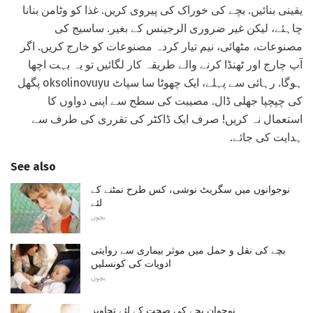
یقینی بنائیں. بچے کی خوراک کی پیروی کریں. غذا کو وٹامن بنانا
چاہئے، لیکن غیر ضروری الرجینس کے بغیر. ساسیج کی
مصنوعات، مٹھائی، نیم تیار کردہ مصنوعات کو خارج کریں. اگر
آپ چارج اور ٹھنڈا کرنے والے طریقہ کار لگائیں تو یہ بہت اچھا
ہوگا. رہائی سے پہلے، ایک چھوٹا سا سپاٹ oksolinovuyu پگھل
کی چپچپا جھلی ڈال. مصیبت کی سطح سے اپنی دواوں کا
استعمال نہ کریں! صرف ایک ڈاکٹر کی تقرری کی طرف سے
ہدایت کی جائے.
See also
نوجوانوں میں سگریٹ نوشی، کس طرح نمٹنے کے
لئے
بچوں
بچے کی نقل و حمل میں موثر بیماری سے روایتی
ادویات کی کونسلیں
بچوں
نوجوان بچے کی صحت کے لئے تجاویز