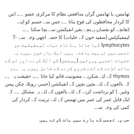
تھامس، یا تھامس گران مدافعتی نظام کا مرکزی عضو ہے. اس
کا کردار محافظوں کی فوج بنانا ہے جس سے جسم کو اپنے
ڈھانچے کو نقصان پہنچے بغیر انفیکشن سے بچا سکتا ہے.
لیمفیکیٹس (سفید خون کے خلیات) کا حصہ اچھی وجہ سے T-
lymphocytes کہا جاتا ہے: نام نہاد لیمفیکیٹ جو
تھمس میں تربیت یافتہ ہیں. ایک بار خون میں، یہ
خلیات اجنبی پروٹین (پیججن) کو الگ کرنے اور اس کے
ساتھ لڑنے کے لئے شروع کرنے کے قابل ہیں، یہ ہے،
thymus کے لئے شکریہ، مصونیت قائم کیا جاتا ہے. حقیقت یہ ہے
کہ بالغوں کے لئے بچپن بچپن کے انفیکشن (خسر، روبلا، چکن پیس
وغیرہ) کو برداشت کرنے کے لئے بالغوں کے لئے یہ مشکل ہے کہ
ایک قابل عمر کی عمر میں تھمس کے لئے تربیت کے کردار کی
کمی کی وجہ سے.
جب وہ تھمس کے بارے میں بات کرتے ہیں