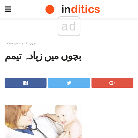
ad
بچوں
بچے کی صحت
بچوں میں زیادہ تیمم