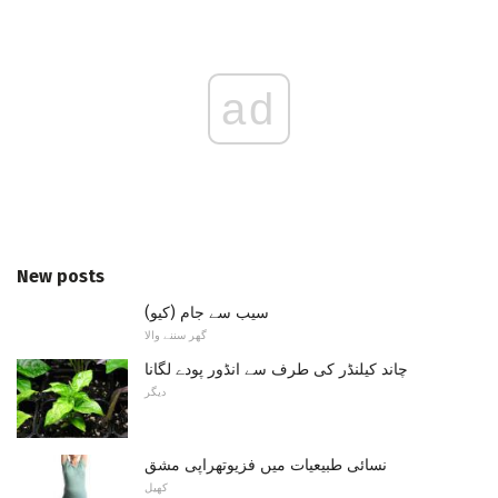
ad
New posts
سیب سے جام (کیو)
گھر سننے والا
چاند کیلنڈر کی طرف سے انڈور پودے لگانا
دیگر
نسائی طبیعیات میں فزیوتھراپی مشق
کھیل