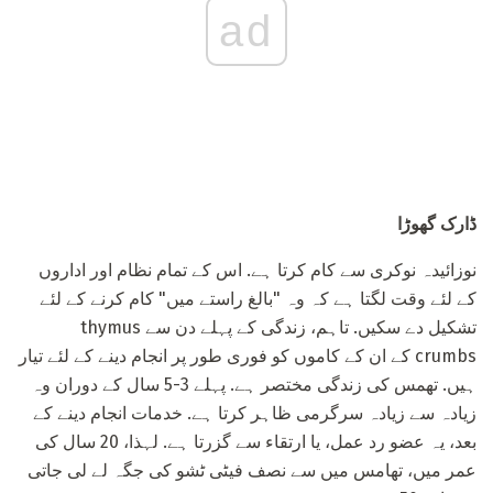
ad
ڈارک گھوڑا
نوزائیدہ نوکری سے کام کرتا ہے. اس کے تمام نظام اور اداروں
کے لئے وقت لگتا ہے کہ وہ "بالغ راستے میں" کام کرنے کے لئے
تشکیل دے سکیں. تاہم، زندگی کے پہلے دن سے thymus
crumbs کے ان کے کاموں کو فوری طور پر انجام دینے کے لئے تیار
ہیں. تھمس کی زندگی مختصر ہے. پہلے 3-5 سال کے دوران وہ
زیادہ سے زیادہ سرگرمی ظاہر کرتا ہے. خدمات انجام دینے کے
بعد، یہ عضو رد عمل، یا ارتقاء سے گزرتا ہے. لہذا، 20 سال کی
عمر میں، تھامس میں سے نصف فیٹی ٹشو کی جگہ لے لی جاتی