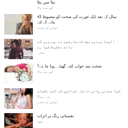
بیٹا میں بیٹا
گھر سننے والا
45 سال کے بعد ایک عورت کی صحت کو مضبوط
بنانے کے لئے
خواتین کی صحت
الینا وودوونیف کے صارفین نے بوزووو کے
ساتھ مخلوط کیا ہے
ستارے
صحت مند خواب کتنے گھنٹے ہونا چاہئے؟
گھر سننے والا
کیا معدنی پانی حاملہ خواتین کے لئے نقصان
دہ ہے؟
خواتین کی صحت
نفسیاتی رنگ پر اثرات
بچوں