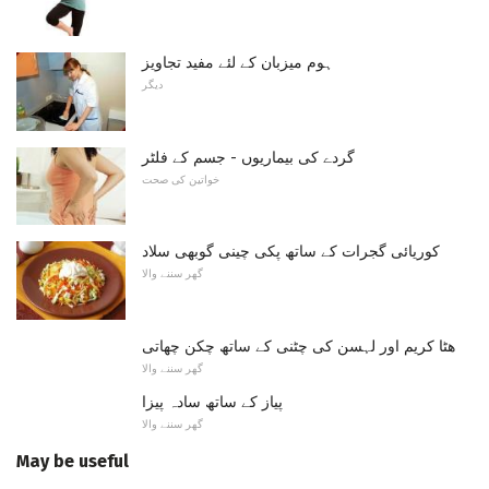
ہوم میزبان کے لئے مفید تجاویز
دیگر
گردے کی بیماریوں - جسم کے فلٹر
خواتین کی صحت
کوریائی گجرات کے ساتھ پکی چینی گوبھی سلاد
گھر سننے والا
ھٹا کریم اور لہسن کی چٹنی کے ساتھ چکن چھاتی
گھر سننے والا
پیاز کے ساتھ سادہ پیزا
گھر سننے والا
May be useful