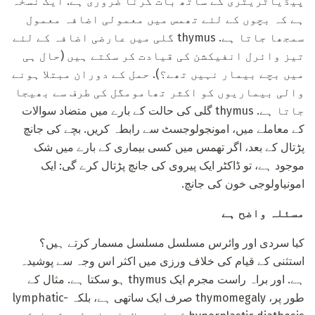
پیڈیاٹریٹری کے ساتھ بات کرنا ضروری ہے. ایک نسخہ
ہے کہ بچوں کے لئے تھمس میں معمولی اضافہ معمول
سمجھا جاتا ہے. thymus گلی میں عارضی اضافہ کے لئے
تیز وائرل انفیکشن کی قیادت کر سکتے ہیں (حال ہی
میں بچے بیمار نہیں تھے؟). حمل کے دوران مبتلا ہونے
والی بیماریوں کو اکثر تھامومگل کی طرف سے بھیجا
جاتا ہے. thymus گلی کی حالت کے بارے میں متضاد سوالات
کے معاملے میں، امونجولوجسٹ سے رابطہ کریں. بچے کی جانچ
پڑتال کے بعد، اگر تھمس میں کسی بیماری کے بارے میں شک
موجود ہے، تو ڈاکٹر ایک پیروی کی جانچ پڑتال کرے گی: ایک
امونیاولوجی خون کی جانچ.
مسئلہ واضح ہے
کیا سردی اور وائرس مسلسل مسلسل مسمار کرتے ہیں؟
استثنی کے قیام کی خلاف ورزی میں اکثر اس وجہ سے پوشیدہ
ہے. اور براہ راست مجرم ایک thymus ہو سکتا ہے. مثال کے
طور پر، thymomegaly صرف ایک ساتھی ہے، بلکہ lymphatic-