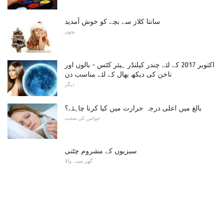
سانتا کلاز سے بچے کو خوش آمدید
بچوں
اکتوبر 2017 کے لئے چندر کیلنڈر ہیئر کٹس - بالوں اور
ناخن کی دیکھ بھال کے لئے مناسب دن
دیگر
بالغ میں اعلی درجہ حرارت میں کیا کرنا چاہئے؟
خواتین کی صحت
سبزیوں کے مشروم چٹنی
گھر سننے والا