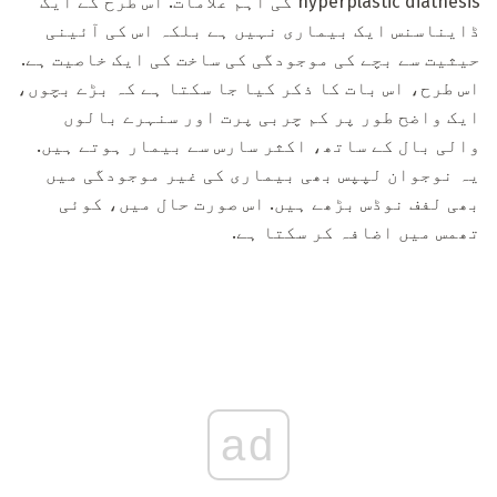
hyperplastic diathesis کی اہم علامات. اس طرح کے ایک
ڈایناسنس ایک بیماری نہیں ہے بلکہ اس کی آئینی
حیثیت سے بچے کی موجودگی کی ساخت کی ایک خاصیت ہے.
اس طرح، اس بات کا ذکر کیا جا سکتا ہے کہ بڑے بچوں،
ایک واضح طور پر کم چربی پرت اور سنہرے بالوں
والی بال کے ساتھ، اکثر سارس سے بیمار ہوتے ہیں.
یہ نوجوان لپپس بھی بیماری کی غیر موجودگی میں
بھی لفف نوڈس بڑھے ہیں. اس صورت حال میں، کوئی
تھمس میں اضافہ کر سکتا ہے.
ad