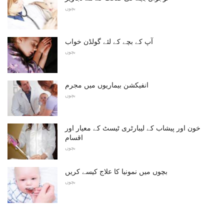
بچوں
آپ کے بچے کے لئے گولڈن خواب
بچوں
انفیکشن بیماریوں میں مجرم
بچوں
خون اور پیشاب کے لیبارٹری ٹیسٹ کے معیار اور
اقسام
بچوں
بچوں میں نمونیا کا علاج کیسے کریں
بچوں