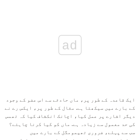
ad
ایک قاعدہ کے طور پر، ماں حادثے سے اس عضو کے وجود
کے بارے میں سیکھتا ہے. مثال کے طور پر، ایکس رے نے
دیگر اشارے پر عمل کیا، اچانک انکشاف کیا کہ تھمس
کی حد معمول سے زیادہ ہے. ماں کو کیا کرنا چاہئے؟
سب سے پہلے، ضروری تھیمومگل کے بارے میں