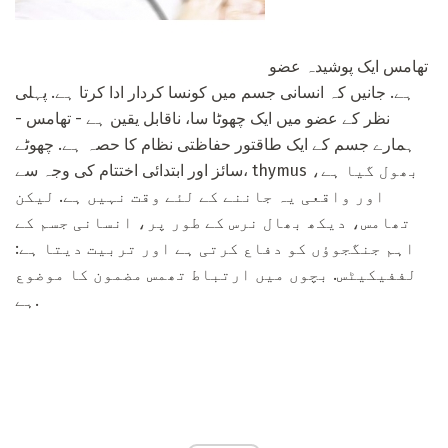
تھامس ایک پوشیدہ عضو
ہے. جانیں کہ انسانی جسم میں کونسا کردار ادا کرتا ہے. پہلی
نظر کے عضو میں ایک چھوٹا سا، ناقابل یقین ہے - تھامس -
ہمارے جسم کے ایک طاقتور حفاظتی نظام کا حصہ ہے. چھوٹے
سائز اور ابتدائی اختتام کی وجہ سے، thymus بھول گیا ہے،
اور واقعی یہ جاننے کے لئے وقت نہیں ہے. لیکن
تھامس، دیکھ بھال نرس کے طور پر، انسانی جسم کے
اہم جنگجوؤں کو دفاع کرتی ہے اور تربیت دیتا ہے:
لففیکیٹس. بچوں میں ارتباط تھمس مضمون کا موضوع
ہے.