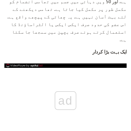
ہے، اور 50 ویں دہائی میں جسم میں تھامس انضمام کو
مکمل طور پر مکمل کیا جاتا ہے. تھامس دیکھنے کے
لئے بہت آسان نہیں ہے. یہ چھاتی کے پیچھے واقع ہے.
اس عضو کی حدود صرف ایکس ایکس یا الٹراساؤنڈ کا
استعمال کرتے ہوئے صرف بچپن میں سمجھا جا سکتا
ہے.
ایک بہت بڑا کردار
ad