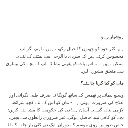
ہوشیار رہو
ہم اکثر خود کو چھتوں کا خیال رکھتے ہیں. تاہم، اگر آپ
محسوس کرتے ہیں کہ سردی یا الرجی سے نمٹنے کے لئے یہ
ممکن نہیں ہے، اس بات کو یقینی بنانا کہ آپ کے بچے کی بیماری
سے متعلق مشورہ لیں.
ماں کو کیا کرنا چاہئے؟
وسیع پیمانے پر تھمس کے ساتھ گونگا نہ صرف طبی نگرانی اور
علاج کی ضرورت ہوتی ہے - ماں کو اس کے لئے کچھ شرائط
لازمی بنائے گی. یہ آسان ہے! دن کی حکومت کا مشاہدہ کریں:
بچے کو کافی نیند حاصل ہوگی. غیر ضروری رابطوں سے بچیں،
خاص طور پر آروی موسم کے دوران. ایک دن کئی بار چلنے کے لئے