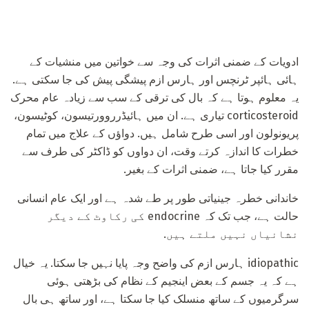
ادویات کے ضمنی اثرات کی وجہ سے خواتین میں منشیات کے
ہائی ہائپر ٹرنچس اور ہارس ازم پیشگی پیش کی جا سکتی ہے.
یہ معلوم ہوتا ہے کہ بال کی ترقی کے سب سے زیادہ عام محرک
corticosteroid تیاری ہے. ان میں ہائیڈرروورتیسون، کوٹیسون،
پریونولون اور اسی طرح شامل ہیں. دواؤں کے علاج میں تمام
خطرات کا اندازہ کرتے وقت، ان دواوں کو ڈاکٹر کی طرف سے
مقرر کیا جاتا ہے، ضمنی اثرات کے بغیر.
خاندانی خطرہ جینیاتی طور پر طے شدہ ہے اور ایک عام انسانی
حالت ہے، جب تک کہ endocrine کی رکاوٹ کے دیگر
نشانیاں نہیں ملتے ہیں.
idiopathic ہارس ازم کی واضح وجہ پایا نہیں جا سکتا. یہ خیال
ہے کہ یہ جسم کے بعض اینجیم کے نظام کی بڑھتی ہوئی
سرگرمیوں کے ساتھ منسلک کیا جا سکتا ہے، اور ساتھ ہی بال