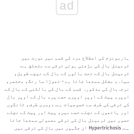
ad
ہارمونزم کی اصطلاح مرد کی قسم میں عورت میں
ٹرمینل بال کی بڑھتی ہوئی ترقی سے متعلق ہے.
ٹرمینل بال کے تحت بالوں کے بال کے نیچے طویل،
سیاہ، مشکل سمجھا جاتا ہے - تھوڑا سا رنگ، مختصر،
نرم. بال کی مذکورہ قسم کے بال کی بالکنی کے بال کے
اوپر، پیٹ کے اوپر اوپری حصے پر، بال کے اوپر بال
کی ترقی کی طرف سے خصوصیات ہے. دوسری طرف، ٹانگوں
اور ہاتھوں کے نچلے حصے میں، پیٹ اور پیٹ کے نچلے
حصوں میں ٹرمینل بال کی ترقی معمولی سمجھا جاتا
ہے. Hypertrichosis ان جگہوں میں بال کی ترقی میں