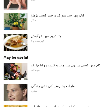
ایک پتھر سے نیبو کے درخت کیسے بڑھاؤ
دیگر
ھٹا کریم میں خرگوش
گھر سننے والا
May be useful
کام میں کسی ساتھی سے محبت کیسے روکنا چاہئے
سوسائٹی
مارات بشاروف کی ذاتی زندگی
ستارے
جسم میں کیلشیم کی زیادہ مقدار، علامات