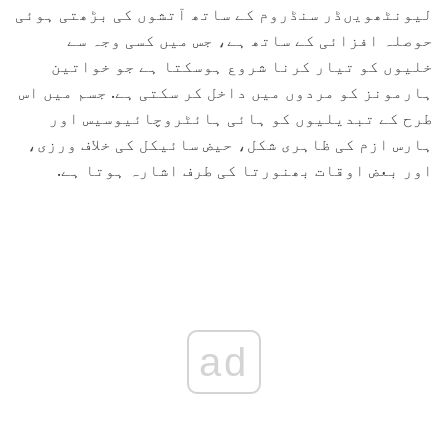
لیونٹھویںڈر سنڈروم کے ساتھ آتشوں کی بڑھتی ہوئی
حوصلہ افزائی کے ساتھ ہے، جس میں کسی وجہ سے
خلیوں کو تیار کرنا شروع ہوسکتا ہے جو خواتین
ہارمونز کو مردوں میں داخل کر سکتی ہے. جسم میں اس
طرح کے تبدیلیوں کو ہائی ہائٹروچائیوسیس اور
ہارس ازم کی ظاہری شکل، حیض سائیکل کی خلاف ورزی،
اور بعض اوقات بھنورتا کی طرف اشارہ ہوتا ہے.
ad