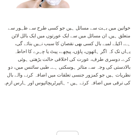
خواتین میں بہت سے مسائل ہیں جو کسی طرح سے ظہور سے
متعلق ہیں. ان مسائل میں سے ایک عورتوں میں ایک بالل لائن
ہے. اکیلے لمبے بال کسی بھی نقصان کا سبب نہیں بنائے گی،
یہاں تک کہ اگر ہاتھوں، پاؤں، پیچھے، پیٹ یا چہرے کا احاطہ
کرے. دوسری طرف، عورت کی اخلاقی حالت بڑھتی ہوئی
بالادستی کی وجہ سے متاثر ہوسکتی ہے. طبی سائنس میں، دو
نظریات ہیں جو کمزور جنسی تعلقات میں اضافہ کرنے والے بال
کی ترقی میں اضافہ کرتے ہیں - ہائپرٹریچائپوس اور ہارس ازم.