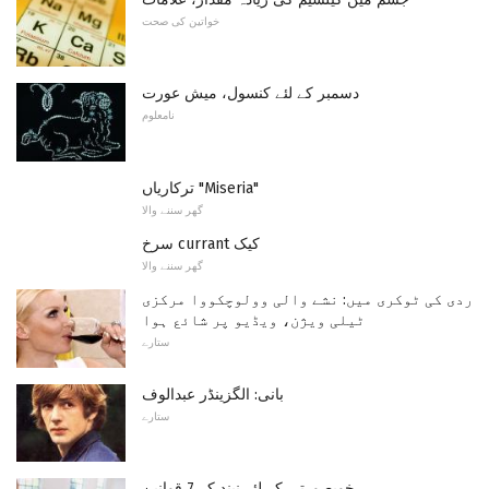
خواتین کی صحت
دسمبر کے لئے کنسول، میش عورت
نامعلوم
ترکاریاں "Miseria"
گھر سننے والا
سرخ currant کیک
گھر سننے والا
ردی کی ٹوکری میں: نشے والی وولوچکووا مرکزی
ٹیلی ویژن، ویڈیو پر شائع ہوا
ستارے
بانی: الگزینڈر عبدالوف
ستارے
خوبصورتی کے لئے نیند کے 7 قوانین