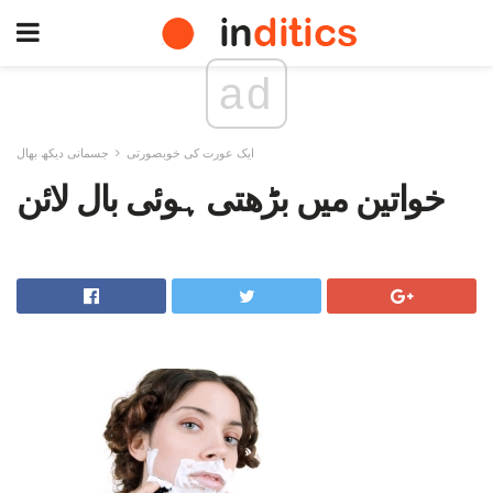
ad
ایک عورت کی خوبصورتی
جسمانی دیکھ بھال
خواتین میں بڑھتی ہوئی بال لائن