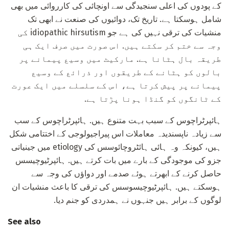
کے پودوں کی اعلی سنجیدگی سے اونچائی کی کارروائی میں بھی
شامل ہوسکتا ہے. تاریخ تک، دوائیوں کی صنعت نے ابھی تک
منشیات کی ترقی نہیں کی ہے جو idiopathic hirsutism کی
وجہ سے ختم کر سکتے ہیں. اس صورت میں صرف ایک ہی
طریقہ بال ہٹانا ہے. مارکیٹ میں وسیع پیمانے پر
بالوں کو ہٹانے کے طریقوں اور ذرائع کے وسیع
پیمانے پر پیش کرتا ہے، اس کے سلسلے میں ایک عورت
کے ٹانگوں کو گنڈا ہونا پڑتا ہے.
ہائپرٹراچوس کے سبب بہت متنوع ہیں. ہائپرٹراچوس کے سب
سے زیادہ ناپسندیدہ معاملات اس پیراجیولوجی کے اختتامی شکل
ہیں، کیونکہ وہ ہائی ہائٹروچائوسس کی etiology میں جینیاتی
جزو کی موجودگی کے بارے میں بات کرتے ہیں. ہائپرٹیوچیسس
حاصل کرنے کے ابھرتے ہوئے صدمے اور دواؤں کی وجہ سے
ہوسکتے ہیں. ہائپرٹیوچیسوسس کی ترقی کا باعث منشیات ان
لوگوں کے برابر ہیں جنہوں نے ہمدردی کو جنم دیا.
See also