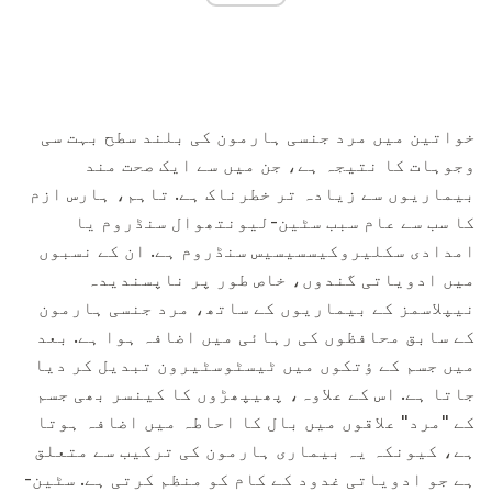
خواتین میں مرد جنسی ہارمون کی بلند سطح بہت سی
وجوہات کا نتیجہ ہے، جن میں سے ایک صحت مند
بیماریوں سے زیادہ تر خطرناک ہے. تاہم، ہارس ازم
کا سب سے عام سبب سٹین-لیونتھوال سنڈروم یا
امدادی سکلیروکیسسیسیس سنڈروم ہے. ان کے نسبوں
میں ادویاتی گندوں، خاص طور پر ناپسندیدہ
نیپلاسمز کے بیماریوں کے ساتھ، مرد جنسی ہارمون
کے سابق محافظوں کی رہائی میں اضافہ ہوا ہے. بعد
میں جسم کے ؤتکوں میں ٹیسٹوسٹیرون تبدیل کر دیا
جاتا ہے. اس کے علاوہ، پھیپھڑوں کا کینسر بھی جسم
کے "مرد" علاقوں میں بال کا احاطہ میں اضافہ ہوتا
ہے، کیونکہ یہ بیماری ہارمون کی ترکیب سے متعلق
ہے جو ادویاتی غدود کے کام کو منظم کرتی ہے. سٹین-