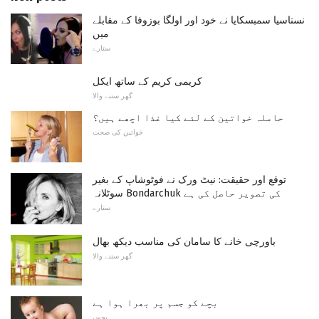
نستاسیا سمبسکایا نے خود اور اولگا بوزوفا کے مقابلے
میں
ستارے
کریمی کریم کے ساتھ ایکل
گھر سننے والا
حاملہ خواتین کے لئے کیا غذا اچھے ہیں؟
خواتین کی صحت
توقع اور حقیقت: نیٹ ورک نے فوٹوشاپ کے بغیر
سوٹلانہ Bondarchuk کی تصویر حاصل کی ہے
ستارے
باورچی خانے کا سامان کی مناسب دیکھ بھال
گھر سننے والا
بچے کو جسم پر بھرا ہوا ہے
بچوں