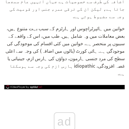
اضافہ کی طرف سے خصوصیات ہے جہاں انہیں عام سمجھا
جاتا ہے، لیکن ان کی ترقی عمر، جنس اور قومیت کی
وجہ سے مضبوط ہوتی ہے.
خواتین میں ہائپرٹراچوس اور ہارٹزم کے سبب بہت متنوع ہیں،
بعض معاملات میں وہ شامل ہیں. طب میں، اس کے واقعے کے
سببوں پر منحصر ہے، خواتین میں کئی اقسام کی موجودگی کی
موجودگی ہے. ہائی کورٹ (بالوں میں اضافہ) کی وجہ سے اعلی
سطح کی مرد جنسی ہارمون، دواؤں کی ہارس ازم، جینیاتی یا
غصہ افزودگی، idiopathic ہارس ازم کی وجہ سے ہوسکتا
ہے.
ad