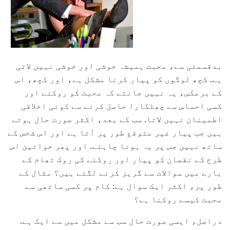
بدقسمتی سے، محبت ہمیشہ خوشی اور خوشی نہیں لاتی
ہے. کچھ لوگوں کو پیار کرنا مشکل ہے، اور کچھ، اس
کے برعکس، یہ نہیں جانتے کہ محبت کو روکنے اور
کسی احساس سے چھٹکارا حاصل کرنے سے کوئی اخلاقی
اطمینان نہیں لاتا. سب کے بعد، اکثر صورت حال ہوتے
ہیں جب پیار غیر متوقع طور پر آتا ہے اور اس شخص کے
ساتھ نہیں جس پر یہ ہونا چاہئے. اور پھر خواتین اس
طرح کے نقصان کو پیار اور روکنے کی روک تھام کے
بارے میں سوالات سے گریز کرنے لگتے ہیں؟ مثال کے
طور پر، اکثر ایک سوال ہے: کام پر کسی ساتھی سے
محبت کیسے روکنا ہے؟
دراصل، ایسی صورت حال سب سے مشکل میں سے ایک ہے.