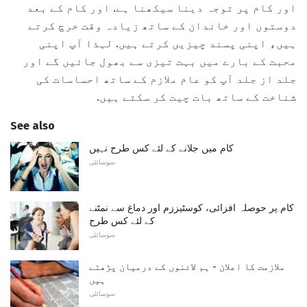
اور کام پر توجہ دینا سیکھنا ہے. اور کام کے بعد
دوستوں اور خاندان کے ساتھ زیادہ وقت خرچ کرتے
ہیں، اپنی پسند چیزیں کرتے ہیں. لہذا آپ اپنی
محبت کے بارے میں بہت تیزی سے بھول جائیں گے اور
جلد از جلد آپ کو عام ملازم کے ساتھ احساسات کی
شناخت کے ساتھ بات چیت کر سکتے ہیں.
See also
کام میں جلانے کے لئے کس طرح نہیں
سوسائٹی
کام پر حوصلہ افزائی، کوسٹیززم اور دماغ سے نمٹنے
کے لئے کس طرح
سوسائٹی
ملازمت کا اعلان - ہم لائنوں کے درمیان پڑھتے
ہیں
سوسائٹی