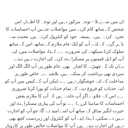
ان میں سے پہلا - توجہ مرکوز نہیں اور توجہ کا اظہار. اس
شخص کے ساتھ کام کرنے میں مواصلات جنہیں آپ احساسات کا
تجربہ کرتے ہیں، ہمیشہ خود کو کنٹرول کرتے ہیں. محبت سے
باہر گرنے کے لئے، آپ کو ایک عام ملازم کے ساتھ، اس کے ساتھ
سلوک کرنا سیکھنے کی ضرورت ہے. لہذا، مواصلات میں، اپنے
آپ کو ڈبل قیمتوں پر مسکراہٹ کرنے کی اجازت نہیں دیتے،
یہاں تک کہ چھیڑنے کا اشارہ بھی. عام طور پر، آپ الگ الگ اور
سردی بھی برداشت کر سکتے ہیں. بلاشبہ، یہ خاص طور پر
مداخلت کے لئے خوشگوار نہیں ہے، لیکن آپ کے کیس میں آپ کو
اپنے جذبات کو فروغ دینے کے تمام جذبات کو پورا کرنا ضروری
ہے. اس کے علاوہ، اگر آپ جانتے ہیں کہ آپ کا ملازم بعض
احساسات کا سامنا کررہا ہے، تو آپ کی پیاری مسکراہٹ اور
حیرت انگیز مذاق کے ساتھ آپ اسے امید دے گا، جو آپ کو اجازت
نہیں دے سکتی. لہذا، اپنے آپ کو کنٹرول اور زبردست کچھ بھی
نہیں کی اجازت دیتے ہیں. آپ کا مواصلات خالص طور پر کاروبار