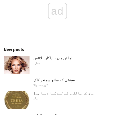
ad
New posts
اما تھرمان - اداکارہ لائٹس
ستارے
سپتیٹی کے ساتھ سمندر کاک
گھر سننے والا
ماں کی سالگرہ کے لئے کیا دینا ہے؟
دیگر