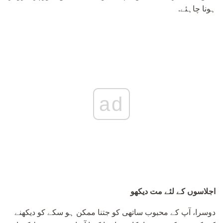
ہونا چاہئے.
ad
اجلاسوں کے لئے مت دیکھو
دوسرا، آپ کے محبوب ساتھی کو جتنا ممکن ہو سکے کو دیکھنے