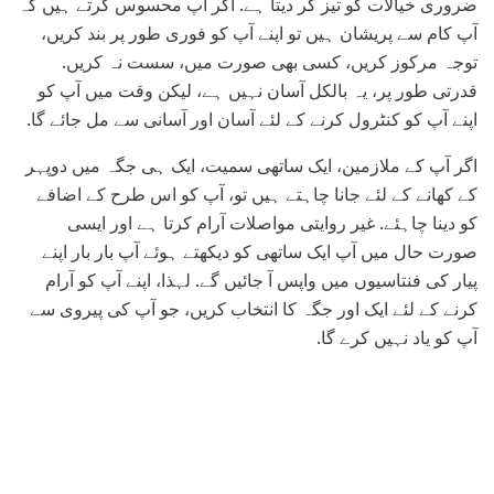
ضروری خیالات کو تیز کر دیتا ہے. اگر آپ محسوس کرتے ہیں کہ
آپ کام سے پریشان ہیں تو اپنے آپ کو فوری طور پر بند کریں،
توجہ مرکوز کریں، کسی بھی صورت میں، سست نہ کریں.
قدرتی طور پر، یہ بالکل آسان نہیں ہے، لیکن وقت میں آپ کو
اپنے آپ کو کنٹرول کرنے کے لئے آسان اور آسانی سے مل جائے گا.
اگر آپ کے ملازمین، ایک ساتھی سمیت، ایک ہی جگہ میں دوپہر
کے کھانے کے لئے جانا چاہتے ہیں تو، آپ کو اس طرح کے اضافے
کو دینا چاہئے. غیر روایتی مواصلات آرام کرتا ہے اور ایسی
صورت حال میں آپ ایک ساتھی کو دیکھتے ہوئے آپ بار بار اپنے
پیار کی فنتاسیوں میں واپس آ جائیں گے. لہذا، اپنے آپ کو آرام
کرنے کے لئے ایک اور جگہ کا انتخاب کریں، جو آپ کی پیروی سے
آپ کو یاد نہیں کرے گا.