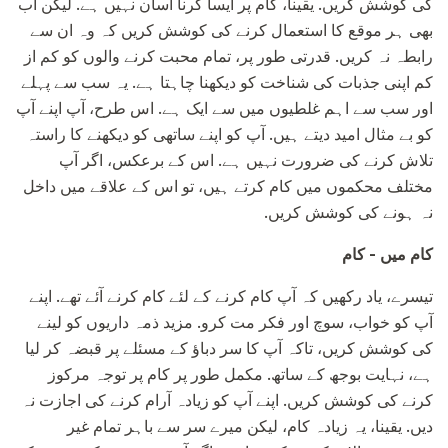
کی کوشش کریں. یقینا، کام پر ایسا کرنا آسان نہیں ہے. لیکن اب
بھی ہر موقع کا استعمال کرنے کی کوشش کریں کہ وہ ان سے
رابطہ نہ کریں. قدرتی طور پر، تمام محبت کرنے والوں کو کم از
کم اپنی جذبات کی شناخت کو دیکھنا چاہتا ہے. یہ سب سے پہلے
اور سب سے اہم غلطیوں میں سے ایک ہے. اس طرح، آپ اپنے آپ
کو بے مثال امید دیتے ہیں. آپ کو اپنے ساتھی کو دیکھنے کا راستہ
تلاش کرنے کی ضرورت نہیں ہے. اس کے برعکس، اگر آپ
مختلف محکموں میں کام کرتے ہیں، تو اس کے علاقے میں داخل
نہ ہونے کی کوشش کریں.
کام میں - کام
تیسرے، یاد رکھیں کہ آپ کام کرنے کے لئے کام کرنے آئے تھے. اپنے
آپ کو خواب، سوچ اور فکر مت کرو. مزید ذمہ داریوں کو لینے
کی کوشش کریں، تاکہ آپ کا سر دباؤ کے مسئلے پر قبضہ کر لیا
ہے، نہایت بوجھ کے ساتھ. مکمل طور پر کام پر توجہ مرکوز
کرنے کی کوشش کریں. اپنے آپ کو زیادہ آرام کرنے کی اجازت نہ
دیں. یقینا، یہ زیادہ کام، لیکن میرے سر سے باہر تمام غیر