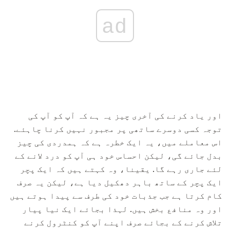
ad
اور یاد کرنے کی آخری چیز یہ ہے کہ آپ کو آپ کی
توجہ کسی دوسرے ساتھی پر مجبور نہیں کرنا چاہئے.
اس معاملے میں، یہ ایک خطرہ ہے کہ ہمدردی کی چیز
بدل جائے گی، لیکن احساس خود ہی آپ کو درد لانے کے
لئے جاری رہے گا. یقینا، وہ کہتے ہیں کہ ایک پچر
ایک پچر کے ساتھ باہر دھکیل دیا ہے، لیکن یہ صرف
کام کرتا ہے جب جذبات خود کی طرف سے پیدا ہوتے ہیں
اور وہ منافع بخش ہیں. لہذا بجائے ایک نیا پیار
تلاش کرنے کے بجائے صرف اپنے آپ کو کنٹرول کرنے