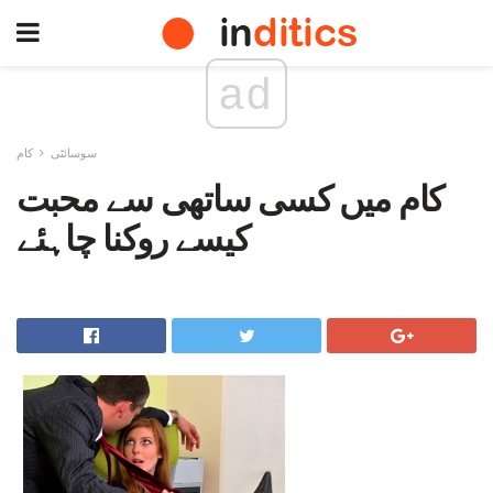
ad
سوسائٹی
کام
کام میں کسی ساتھی سے محبت
کیسے روکنا چاہئے