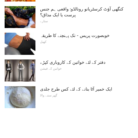
کنگھی آؤٹ کرسٹریانو رونالڈو: واقعی ہم جنس
پرست یا ایک مذاق؟
ستارے
خوبصورت پریس - تک پہنچنے کا طریقہ
کھیل
دفتر کے لئے خواتین کے کاروباری کپڑے
خواتین کے فیشن
ایک خمیر آٹا بنانے کے لئے کس طرح جلدی
گھر سننے والا