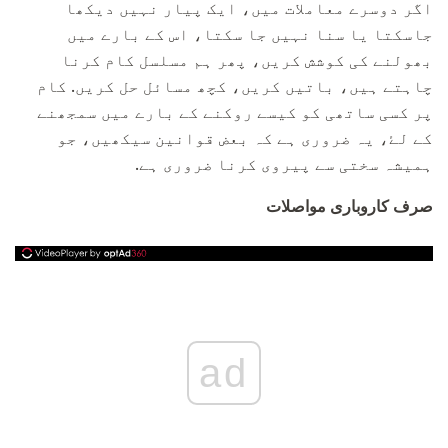
اگر دوسرے معاملات میں، ایک پیار نہیں دیکھا
جاسکتا یا سنا نہیں جا سکتا، اس کے بارے میں
بھولنے کی کوشش کریں، پھر ہم مسلسل کام کرنا
چاہتے ہیں، باتیں کریں، کچھ مسائل حل کریں. کام
پر کسی ساتھی کو کیسے روکنے کے بارے میں سمجھنے
کے لۓ، یہ ضروری ہے کہ بعض قوانین سیکھیں، جو
ہمیشہ سختی سے پیروی کرنا ضروری ہے.
صرف کاروباری مواصلات
ad