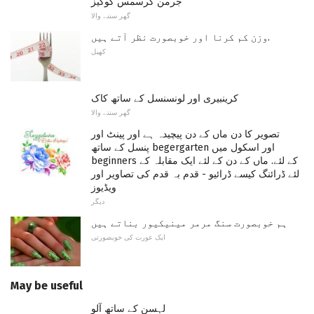
جرمن کرسمس کوکیز
گھر سننے والا
وزن کم کرنا اور خوبصورت نظر آتے ہیں.
کھیل
کرینبیری اور لونسنسل کے ساتھ کاک
گھر سننے والا
تصویر کا دن ماں کے دن پیچیدہ ہے اور پینٹ اور
پنسل کے ساتھ begergarten اور اسکول میں
beginners کے لئے. ماں کے دن کے لئے ایک مقابلہ کے
لئے ڈرائنگ کیسے ڈرائیو - قدم بہ قدم کی تصاویر اور
ویڈیوز
دیگر
ہم خوبصورت سنگ مرمر مینیکیور بناتے ہیں
ایک عورت کی خوبصورتی
May be useful
لہسن کے ساتھ آلو