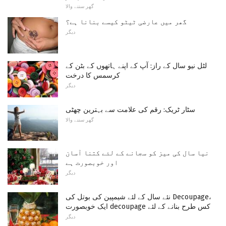
گھر سننے والا
گھر میں عارضی ٹیٹو کیسے بنانا ہے؟
دیگر
لٹل نیو سال کے راز: آپ کے اپنے ہاتھوں کے بٹن کے
کرسمس کا درخت
دیگر
سٹار ٹریک: رقم کی علامت سے بہترین چھٹی
گھر سننے والا
نیا سال کی میز کو سجانے کے لئے کتنا آسان
اور خوبصورت ہے
دیگر
نئے سال کے لئے شیمپین کی بوتل کی Decoupage،
ایک خوبصورت decoupage کس طرح بنانے کے لئے
دیگر