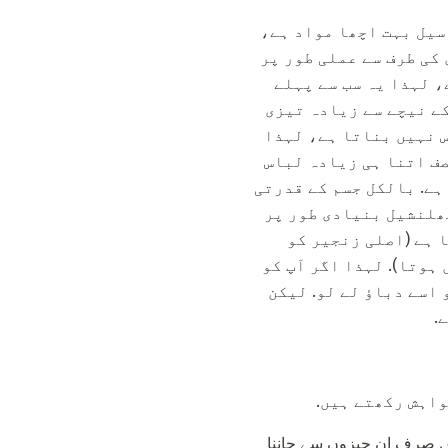
 سیل بہت اچھا مواد ہے،
کی طرف سے عملی طور پر
، لہذا یہ سب سے پہلے
کے نیچے سے زیادہ تیزی
س نہیں بناتا ہے، لہذا
صف اتنا ہی زیادہ لباس
ہے. بالکل جسم کے قدرتی
گھلنشیل بنیادی طور پر
 ہے (اصلی زنجیر کو
ہوتا). لہذا اگر آپ کو
اسے دباؤ لے لو. لیکن
.
واہش رکھتے ہیں.
یں صرف ان چیزوں سے جاننا