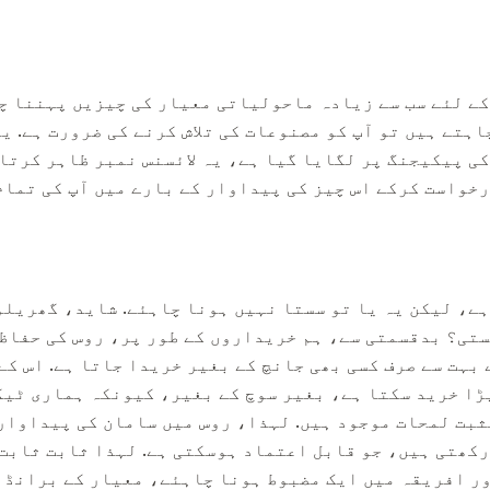
ے لئے سب سے زیادہ ماحولیاتی معیار کی چیزیں پہننا چا
ہتے ہیں تو آپ کو مصنوعات کی تلاش کرنے کی ضرورت ہے. ی
ی پیکیجنگ پر لگایا گیا ہے، یہ لائسنس نمبر ظاہر کرتا 
خواست کرکے اس چیز کی پیداوار کے بارے میں آپ کی تما
ے، لیکن یہ یا تو سستا نہیں ہونا چاہئے. شاید، گھریلو
ستی؟ بدقسمتی سے، ہم خریداروں کے طور پر، روس کی حفاظ
 بہت سے صرف کسی بھی جانچ کے بغیر خریدا جاتا ہے. اس کے
ڑا خرید سکتا ہے، بغیر سوچ کے بغیر، کیونکہ ہماری ٹی
مثبت لمحات موجود ہیں. لہذا، روس میں سامان کی پیداوا
کھتی ہیں، جو قابل اعتماد ہوسکتی ہے. لہذا ثابت ثابت 
ور افریقہ میں ایک مضبوط ہونا چاہئے، معیار کے برانڈ ہ