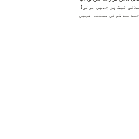
یک سلائی ٹیگ پر چھپی ہوئی)
جلد سے کوئی مسئلہ نہیں