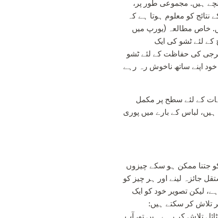
چے ہیں. مجموعی طور پر،
ردعمل کے نتائج کو معلوم ہوتا ہے کہ
ں. خاص مطالعہ (یورپ میں
کے لئے ٹشو کی ایک
الرجی کی حفاظت کے لئے ٹشو
خود اپنے ساتھ ناخوش رہ رہے
ہات کے لئے سطح پر مکمل
 ہیں، لباس کے بارے میں پوری
کو جتنا ممکن ہو سکے چیزوں
تقل جائزہ لینے اور ہر چیز کو
ہے، لیکن تصویر خود کو ایک
 تلاش کر سکتے ہیں:
ائل تلاش کر رہے ہیں تو، آپ