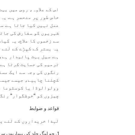
اس کے علاوہ، روس میں بہت
خاص طور پر منحصر ہے. یہ
عمل نہیں کیا جاتا ہے. س
شہریوں کو سفارش کی جاتی
سے زخموں کا علاج. یہ کپ
یہ بستر کے کپڑے کے لئے 
ہے. سیل بہت پائیدار ہے،
ترمیم کی حمایت کرتا ہے.
رنگوں کی وجہ سے ایک مسئ
کچلنا چاہیے، جیسے جیسے 
وولوالوڈا یا کوسٹوما می
چیزوں کو "خوشگوار" رنگن
قواعد و ضوابط
لہذا خریداروں کے لئے یہ
1. جو لوگ جلد کی بیماریوں 