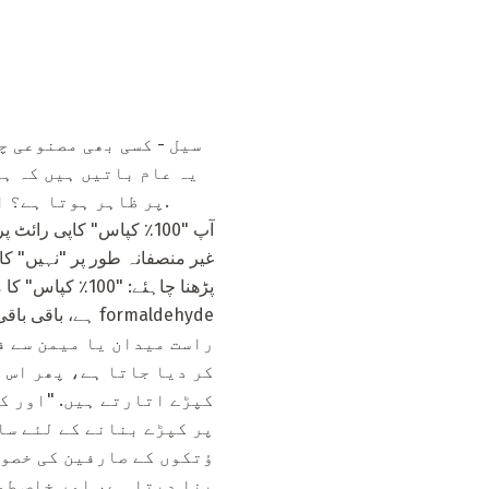
سیل - کسی بھی مصنوعی چ
یہ عام باتیں ہیں کہ ہم
پر ظاہر ہوتا ہے؟ اور کپڑے کیا ہونا چاہئے، اس لیے کہ ایل ایل کی وجہ سے نہیں؟ بحث - یہ دلچسپ ہے.
آپ "100٪ کپاس" کاپی را
غیر منصفانہ طور پر "نہیں" ک
راست میدان یا میمن سے ف
کر دیا جاتا ہے، پھر اس ک
کپڑے اتارتے ہیں. "اور ک
پر کپڑے بنانے کے لئے سا
ؤتکوں کے صارفین کی خصوص
بنا دیتا ہے، اور خاص طو