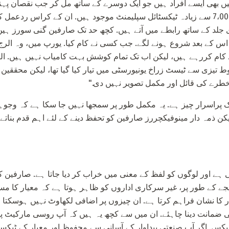
بھی ایسے افراد ہیں جو ایک دوسرے کے ساتھ مل کر جب نقصان پہن
استعمال کے لئے منظور شدہ 7،000 سے زیادہ ٹیکسٹائل سپلیمنٹ موجود ہیں. ان کے کراس 
جلد کے ساتھ رابطے میں آتے ہیں. کچھ حد تک صارفین گنی سورز ہی
 کے بعد شروع ہونے لگے. جب کسی نے کام کیا. یورپ میں، وہ الرج 
ے کام کررہے ہیں، لیکن اب تک تمام کوشش بہت کامیاب نہیں ہیں. 
تیزی سے ٹیسٹ زراخ یونیورسٹی میں تیار کیا گیا تھا، لیکن محققین 
خطرے کی قائل اور مکمل تصویر نہیں دی."
ک پراسرار چیز ہے. یہ مکمل طور پر سمجھا نہیں جا سکا ہے کہ وجو
ن ذمہ دار مینوفیکچررز صارفین کو تحفظ دینے کے لئے اہم قدم بناتے
 ہے اور لوگوں کو لفظ کے معنی میں خراب کر دیا جاتا ہے. صارفین 
تیجے کے طور پر، غیر سرکاری اداروں کو ظاہر ہوتا ہے کہ معیار کا مس
ار کا نشان فراہم کرتا ہے. ان چیزوں پر اضافی لکھاوٹ نہیں ہوسکتا 
انت دینا چاہئے. ان میں سے کچھ یہ ہیں کہ آپ روسی مارکیٹ پر
یکس. اگر آپ صنعتی پیداوار کے آسانی سے محفوظ اور معیار کے ٹیکسٹ