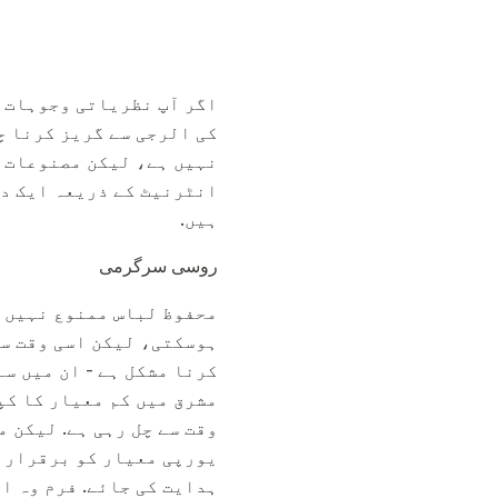
اگر آپ نظریاتی وجوہات ک
کی الرجی سے گریز کرنا چا
نہیں ہے، لیکن مصنوعات ک
انٹرنیٹ کے ذریعہ ایک در
ہیں.
روسی سرگرمی
محفوظ لباس ممنوع نہیں ہ
ہوسکتی، لیکن اسی وقت س
کرنا مشکل ہے - ان میں سے
مشرق میں کم معیار کا کپ
وقت سے چل رہی ہے. لیکن 
یورپی معیار کو برقرار ر
ہدایت کی جائے. فرم وہ ا