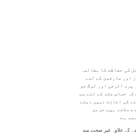
ھا گیا تھا اور تقریبا 40 سال پہلے ٹیکسٹائل کی حفاظت کا مطالعہ
ز اور صارفین کے لئے
 پر، الرجی اور لوگ جو
کہ حساس جلد کے لئے سب
نے کی اجازت نہیں دیتے
ے سکتے ہیں. جرمن
بب ہے.
مادہ کے علاوہ غیر صحت مند