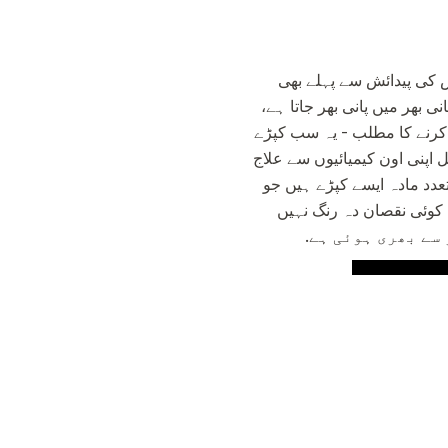
س کی پیدائش سے پہلے بھی
بھر میں پانی بھر جاتا ہے،
ہ کرنے کا مطلب - یہ سب کپڑے
 اپنی اون کیمیائیوں سے علاج
دد مادہ ایسے کپڑے ہیں جو
ں کوئی نقصان دہ رنگ نہیں