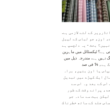
نڈرویر کے لئے لازمی ہے.
ے، اون، جو لباس کے لیبل
کافی ہے؟ ٹیکسٹائل میں ماہرین
گ نہیں ہے، مندرجہ ذیل میں
پڑھنا چاہئے: "100٪ کپاس" کا مطلب یہ ہے کہ کپاس کی مالیت تقریبا 70 فی صد ہے، 8٪ رنگا رنگ ہے، 14 فی صد
ہ کسی بھی مواد، کپاس یا اون بنیں، براہ
ال ایک کپڑے میں تبدیل
اس کے بعد وہ اس سے
عد، پرانے وقت کے طور
لیکن بہت سے مادہ جو
ساس جلد کے ساتھ خطرناک