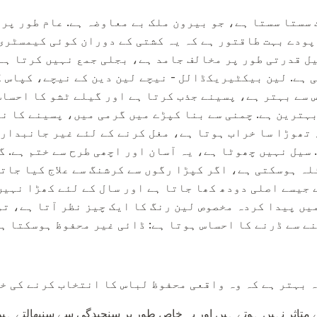
 سستا سستا ہے، جو بیرون ملک بے معاوضہ ہے. عام طور پر
 پودے بہت طاقتور ہے کہ یہ کشتی کے دوران کوئی کیمسٹری 
یل قدرتی طور پر مخالف جامد ہے، بجلی جمع نہیں کرتا ہے
 ہے. لین بیکٹیریکڈالل - نیچے لین دین کے نیچے، کپاس 
اس سے بہتر ہے، پسینے جذب کرتا ہے اور گیلے ٹشو کا احسا
بہترین ہے. چمنی سے بنا کپڑے میں گرمی میں، پسینے کا ن
 تھوڑا سا خراب ہوتا ہے، مغل کرنے کے لئے غیر جانبدار 
 سیل نہیں چھوٹا ہے، یہ آسان اور اچھی طرح سے ختم ہے. 
لہ ہوسکتی ہے، اگر کپڑا رگوں سے کرشنگ سے علاج کیا جاتا
جیسے اصلی دودھ کھا جاتا ہے اور سال کے لئے کھڑا نہیں 
ں پیدا کردہ مخصوص لین رنگ کا ایک چیز نظر آتا ہے، تو 
ے سے ڈرنے کا احساس ہوتا ہے: ڈائی غیر محفوظ ہوسکتا ہے
 بہتر ہے کہ وہ واقعی محفوظ لباس کا انتخاب کرنے کی خ
سے متاثر نہیں ہوتے ہیں اور یہ خاص طور پر سنجیدگی سے سنبھالتے ہ