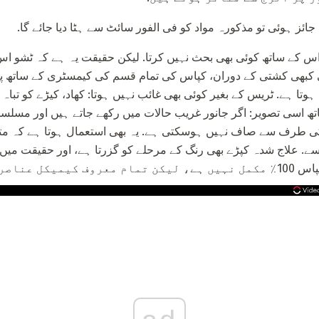
ئز ہوئی تو مذکورہ مواد کو فی الفور سائٹ سے ہٹا دیا جائے گا.
 اس کے ساتھ کوئی بھی بحث نہیں کرتا. لیکن حقیقت یہ ہے کہ ٹشو ا
 کبھی کشتی کے دوران، کپاس کی تمام قسم کی کیمسٹری کے ساتھ پانی 
تا ہے. ٹریس کے بغیر کوئی بھی غائب نہیں ہوتا: کھاد، کیڑے کو تبا
تھ اسی تصویر: اگر جانور غریب حالات میں رکھے جاتے ہیں اور مسلسل
کی طرف سے صاف نہیں ہوسکتی ہے. یہ بھی استعمال ہوتا ہے کہ متع
 جیسے. علاج شدہ کپڑے بھی رنگ کے مرحلے کو گزرتا ہے، اور حقیقت می
 بھری ہوئی ہے.