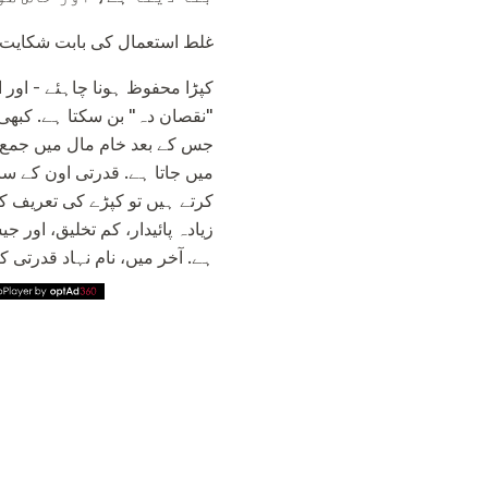
غلط استعمال کی بابت شکایت جا
کپڑا محفوظ ہونا چاہئے - اور
"نقصان دہ" بن سکتا ہے. کبھی
جس کے بعد خام مال میں جمع ہو
میں جاتا ہے. قدرتی اون کے سا
کرتے ہیں تو کپڑے کی تعریف 
زیادہ پائیدار، کم تخلیق، اور
ہے. آخر میں، نام نہاد قدرتی کپاس 100٪ مکمل نہیں ہے، لیکن تمام معروف کیمیکل عناصر سے