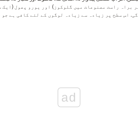
100 (عام طور پر براہ راست مصنوعات میں گلوکوز) اور یورو پھول (ا
ی. اس سطح پر زیادہ سے زیادہ لوگوں کے لئے کافی ہے جو 
ad