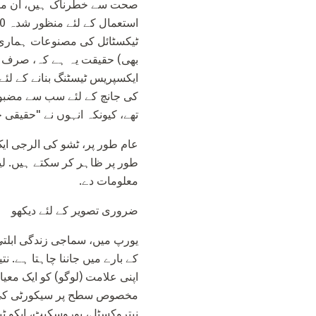
صحت سے خطرناک ہیں، ان میں 
ٹیکسٹائل کی مصنوعات ہماری 
بھی) حقیقت یہ ہے کہ، صرف اس
ایکسپریس ٹیسٹنگ بنانے کے لئ
کی جانچ کے لئے سب سے مضبوط 
تھے، کیونکہ انہوں نے "حقیقی 
عام طور پر، ٹشو کی الرجی ای
طور پر ظاہر کر سکتے ہیں. لیک
معلومات دے.
ضروری تصویر کے لئے دیکھو
یورپ میں، سماجی زندگی ابلتی
کے بارے میں جاننا چاہتا ہے. ن
اپنی علامت (لوگو) کو ایک معی
مخصوص سطح پر سیکورٹی کی ضم
نیتروکسٹل، یوروسکیٹ، ایکو ٹی