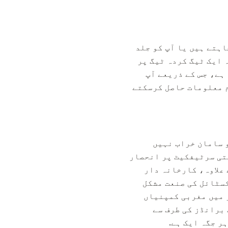
ہتے ہیں یا آپ کو جلد
ہ ایک ٹیگ کردہ ٹیگ پر
ہے، جس کے ذریعے آپ
م معلومات حاصل کرسکتے
 سامان خراب نہیں
تی سرٹیفکیٹ پر انحصار
 علاوہ، کارخانہ دار
کسٹائل کی صنعت مشکل
ر میں مغربی کمپنیاں
برانڈز کی طرف سے
ر جگہ ایک ہے.