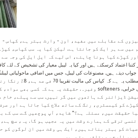
یزوں کے مقابلے میں مفید، اون - وارث بہتر ہے، کپاس - ا
 میں سے ہر ایک کو جانتا ہے. لیکن کیا یہ سب کپاس، کپڑ
ئٹ پر کتنا اعتماد کرسکتے ہیں اور کیا یہ لیبل معیار کی تشخیص کے لئے 
ا جواب دیتے ہیں. مصنوعات کی لیبل، جس میں اضافی ماحولیاتی لیبلن
formaldehyde ہے، باقی باقی خرابی، softeners وغیرہ. حقیقت یہ ہے ک
یشن ڈیزائنر کے ہاتھوں میں گر نہیں. سب سے پہلے، خام م
پڑے کو کیمسٹری، رنگ کے ساتھ علاج کیا جاتا ہے اور صرف 
یا حقیقت میں، مسئلہ ہے؟" شاید، آپ پوچھیں گے. سب کے ب
ئنسی ترقی کے ہمارے وقت میں یہ عجیب ہو گا. یہ، سچ ہے، 
یات کو بہتر بناتے ہیں، ایک ہی وقت میں ان لوگوں کو ح
ر پر الرج سے متاثر ہوتے ہیں.