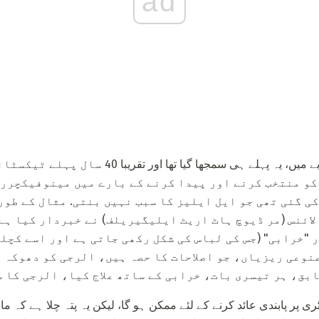
ad
مغرب میں، ان کے اپنے تلخ تجربے میں، یہ پہلے ہی سمج
 کو منتخب کرنے اور پیدا کرنے کے بارے میں مینوفیکچرر
ی گئی تھی جو ایل ایلیز کا سبب نہیں بنتی. مثال کے طور
لائنس (مر ڈیوچ ہاٹ اریٹ ایلیگیریلف) نے خبردار کیا ہے 
 "خرابی" (جس کی لباس کی شکل رکھی جاتی ہے اور اسے کچل
نوعی ریزیاں، جو اصلاحات کا حصہ ہیں، الرجی کو دھوکہ د
بق، ہر تیسری بات، خرابی کے ساتھ علاج کیا، الرجی کا س
ٹری پر پابندی عائد کرنے کے لئے ممکن ہو گا، لیکن یہ پتہ چلا ہے کہ 