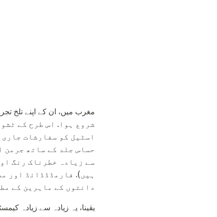
شروع ہوا. اس طرح کے ٹشو
اسٹیل کو سفارشات جاری ک
حساس جلد کے ساتھ جرمن ا
سے زیادہ خطرناک رنگ اور
ہیں). فارمڈڈڈائڈ اور مص
دانتوں کے ماہرین کے مطا
یقینا، یہ زیادہ سے زیادہ کیمس