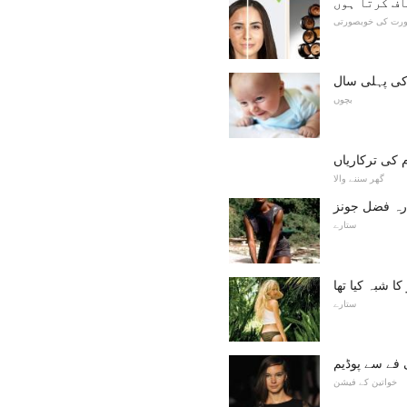
اف کرتا ہوں
ورت کی خوبصورتی
 کی پہلی سال
بچوں
کی ترکاریاں
گھر سننے والا
ارہ فضل جونز
ستارے
کا شبہ کیا تھا
ستارے
 فے سے پوڈیم
خواتین کے فیشن