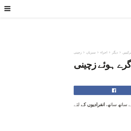
رکیبیں
دیگر
اجزاء
سبزیاں
زچینی
رے ہوئے زچینی
ے ساتھ ساتھ،
انفرادیوں کے