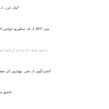
Hvorost "چائے کرنے کے لئے"
مئی 2017 کے لئے سکوریو-خواتین کے لئے افزودگی
دائمی قبضہ کے ساتھ آپ کیا کھ
آتشزدگیوں کے بغیر ہتھیاروں کی صف
عاشق سے 