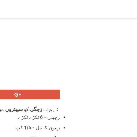
:
لئے
ہم نے
زچگی
کو
سپیئروں
میں
زچینی - 6 ٹکڑے ٹکڑے
زیتون کا تیل - 1/4 کپ