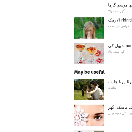
گھر سننے والا
خواتین کی صحت
smoothie
گھر سننے والا
May be useful
ٹا ہونا چاہئے
تعلقات
ے ماسک، گھر
ورت کی خوبصورتی