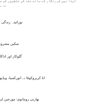
لہذا میں شررنگار کے ساتھ جلد کی غلطیوں کو ص
ایک ع
نوزائیدہ زندگی
نمکین مشروم 
گلوکار اور اداک
انا کریروکوفا نے انورکسیا، ویڈیو 
بھارتی رومانوی: مورجین لی