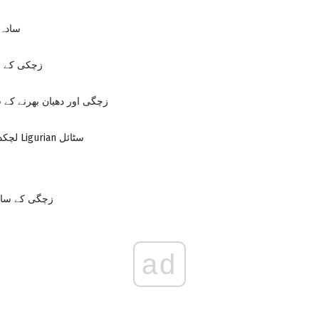
سادہ 
زچکی کے س
زچگی اور دھیان بھرنے کے 
لچکدار زچینی میں Ligurian سٹائل
زچگی کے سات
ad