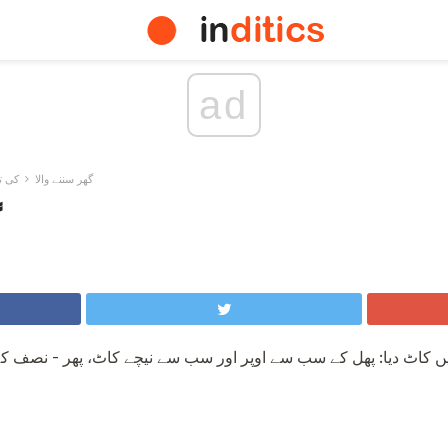
ad
گھر سننے والا
کی ت
گ
 کاٹ دیا: پھل کے سب سے اوپر اور سب سے نیچے کاٹ، پھر - نصف ک