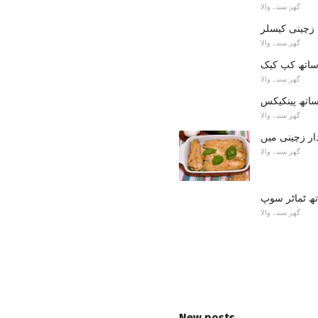
گھر سننے والا
زچینی کیسلر
گھر سننے والا
اتھ کپ کیک
گھر سننے والا
ساتھ پینکیکس
گھر سننے والا
گھر سننے والا
ھ ٹماٹر سوپ
گھر سننے والا
New posts