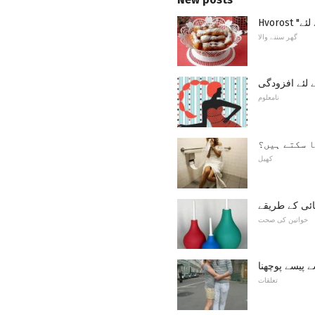
گھر سننے والا
نامعلوم
ا سکتے ہیں؟
کھیل
ائی کے طریقے
خواتین کی صحت
پیسے پوچھنا
تعلقات