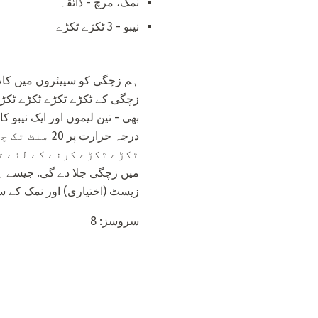
نمک، مرچ - ذائقہ
نیبو - 3 ٹکڑے ٹکڑے
ہم زچگی کو سپیئروں میں کاٹ ل
بھی - تین لیموں اور ایک نیبو
درجہ حرارت 
میں زچگی جلا دے گی. جیسے ہی
زیسٹ (اختیاری) اور نمک کے سا
سروسز: 8