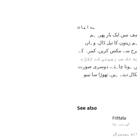
ہدایات
ف میں ایک بار پھر. ہم
ر پر بند کر دیا polyethylene بیگ میں، وہاں ہم زیتون کا تیل ڈال. وہاں
ی طرح سے مکس کریں. کمرہ کے
اس وقت تک جب زچینی کے ٹکڑے
 تک تیار ہوجاتی رہتی ہے. Grilling بہت گرم نہیں ہونا چاہئے، دوسری صورت
دیتے ہیں. تھوڑا سا نیبو
See also
Frittata
گھر سننے والا
تھ ہیمبرگر