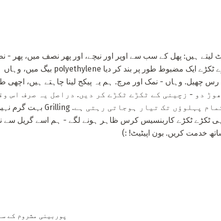
یتے ہیں: پھل کے سب سے اوپر اور نیچے، اور پھر نصف میں، پھر - نص
زچگی کے ٹکڑے ٹکڑے ٹکڑے ٹکڑے ٹکڑے ایک مضبوط طو
 کا رس چھیل. وہاں - نمک اور مرچ. ہم یہ پیکج لینا چاہتے ہیں، اچھ
پر 20 منٹ تک چھوڑ دو - زچینی کے ٹکڑے ٹکڑے کر دیں. دراصل یہ صرف 
ٹکڑے ٹکڑے کرنے کے لئے تمام پہلوؤں
 ٹکڑے ٹکڑے کاربنسیس کرس ظاہر ہونے لگے - ہم اسے گریل سے نکال 
تھ خدمت کریں. بون اپیٹیٹ! :)
پوربینی مشروم کے سا