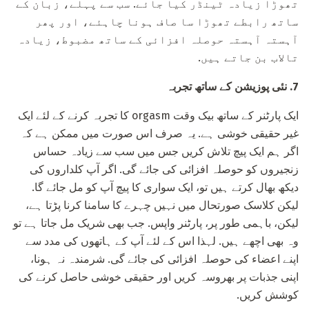
تھوڑا زیادہ ٹینڈر کیا جائے. سب سے پہلے، زبان کے
ساتھ رابطے تھوڑا سا صاف ہونا چاہئے، اور پھر
آہستہ آہستہ حوصلہ افزائی کے ساتھ مضبوط، زیادہ
تالاب بن جاتے ہیں.
7. نئی پوزیشن کے ساتھ تجربہ
ایک پارٹنر کے ساتھ بیک وقت orgasm کا تجربہ کرنے کے لئے ایک
غیر حقیقی خوشی ہے. یہ صرف اس صورت میں ممکن ہے کہ
اگر ہم ایک پیچ تلاش کریں جس میں سب سے زیادہ حساس
زنجیروں کو حوصلہ افزائی کی جائے گی. اگر آپ کلداروں کی
دیکھ بھال کرتے ہیں تو، ایک سواری کا پیچ آپ کو مل جائے گا.
لیکن کلاسک صورتحال میں نہیں چہرے کا سامنا کرنا پڑتا ہے،
لیکن، باہمی طور پر، پارٹنر واپس. جب بھی شریک مل جاتا ہے تو
وہ بھی اچھے ہیں. لہذا اس کے لئے آپ کے ہاتھوں کی مدد سے
اپنے اعضاء کی حوصلہ افزائی کی جائے گی. شرمندہ نہ ہونا،
اپنی جذبات پر بھروسہ کریں اور حقیقی خوشی حاصل کرنے کی
کوشش کریں.