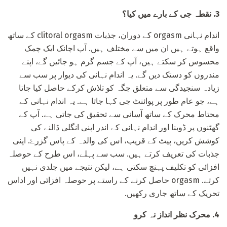
3. نقطہ جی کے بارے میں کیا؟
اندام نہانی orgasm کے دوران، جذبات clitoral orgasm کے ساتھ
واقع ہوتے ہیں ان میں سے مختلف ہیں. آپ اچانک ایک چمک
محسوس کر سکتے ہیں، آپ کے جسم گرم ہو جائیں گے، اپنے
مندروں کو دستک دیں گے. یہ اندام نہانی کی دیوار پر سب سے
زیادہ سنجیدگی سے متعلق جگہ کو تلاش کرکے حاصل کیا جاتا
ہے، جو عام طور پر پوائنٹ جی کہا جاتا ہے. یہ اندام نہانی کے
محتاط محرک کے ساتھ آسانی سے تحقیق کی جاتی ہے. آپ کے
گھٹنوں پر ڈوبنا اور اندام نہانی کے اندر اپنی انگلی ڈالنے کی
کوشش کریں، پیٹ کے قریب، اس کی والدہ کے پاس گزرۓ. اپنی
جذبات کی تعریف کرتے ہیں. سب سے پہلے، اس طرح کے حوصلہ
افزائی کو تکلیف پہنچ سکتی ہے، لیکن نتیجے میں جلدی نہیں
کرتے. orgasm حاصل کرنے کے راستے پر حوصلہ افزائی اور اداس
تحریک کے ساتھ جاری رکھیں.
4. محرک نظر انداز نہ کرو