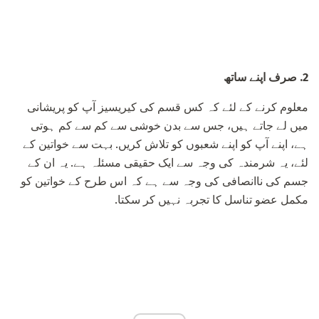
2. صرف اپنے ساتھ
معلوم کرنے کے لئے کہ کس قسم کی کیریسیز آپ کو پریشانی
میں لے جاتے ہیں، جس سے بدن خوشی سے کم سے کم ہوتی
ہے، اپنے آپ کو اپنے شعبوں کو تلاش کریں. بہت سے خواتین کے
لئے، یہ شرمندہ کی وجہ سے ایک حقیقی مسئلہ ہے. یہ ان کے
جسم کی ناانصافی کی وجہ سے ہے کہ اس طرح کے خواتین کو
مکمل عضو تناسل کا تجربہ نہیں کر سکتا.