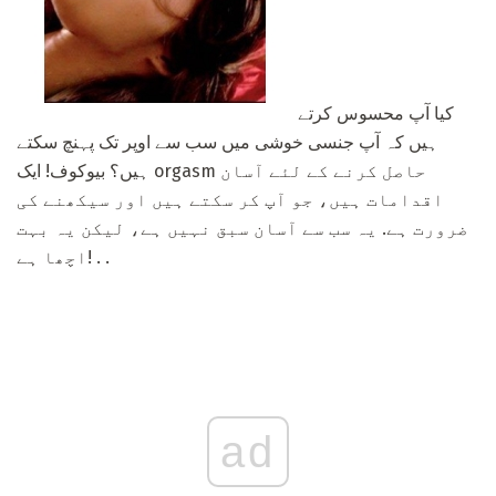
کیا آپ محسوس کرتے
ہیں کہ آپ جنسی خوشی میں سب سے اوپر تک پہنچ سکتے
ہیں؟ بیوکوف! ایک orgasm حاصل کرنے کے لئے آسان
اقدامات ہیں، جو آپ کر سکتے ہیں اور سیکھنے کی
ضرورت ہے. یہ سب سے آسان سبق نہیں ہے، لیکن یہ بہت
اچھا ہے! . .
ad