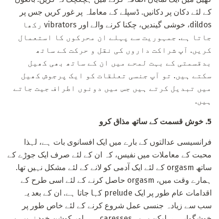
کے لئے دکان پر دکانیں. ڈسپلے کے معاملہ پر غور کریں جس پر
dildos، خوشی گیندیں، چکنا کرنے والے اور vibrators رکھا
جاتا ہے. جمہوریت سے پہلے ان محرکوں کا استعمال
کریں. آپ شراکت داروں کی نقل و حرکت کے ساتھ
بدقسمتی کے بہت لمحے میں ان کے ساتھ بھی کھیل
سکتے ہیں. تو آپ جنسی تعلقات کو ایک پرجوش کھیل
میں تبدیل کرتے ہیں جس میں دونوں اطراف جیت جاتے
ہیں.
5. خوش قسمت کے ساتھ مذاق کرو
فرانسیسی عدالتوں کے بارے میں ایک افسانوی بات ہے، لہذا
محبت کے معاملات میں نفیس، کہ ان کے لئے صرف ایک جوڑے کے
ساتھ orgasm کے لئے ایک آدمی کو لانے کے لئے مشکل نہیں تھا.
ہمارے وقت میں، orgasm حاصل کرنے کے لئے اسی طرح کے
اقدامات عام طور پر ایک prelude کہا جاتا ہے. ان کے بعد یہ
سب سے زیادہ جنسی عمل شروع کرنے کے لئے خاص طور پر
خوشگوار ہے. لیکن یہ یہ caresses ہے، اور کوشن خود نہیں، یہ