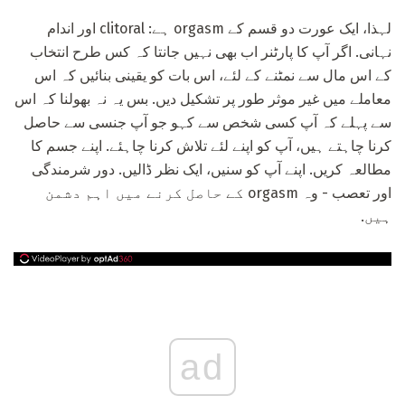
لہذا، ایک عورت دو قسم کے orgasm ہے: clitoral اور اندام
نہانی. اگر آپ کا پارٹنر اب بھی نہیں جانتا کہ کس طرح انتخاب
کے اس مال سے نمٹنے کے لئے، اس بات کو یقینی بنائیں کہ اس
معاملے میں غیر موثر طور پر تشکیل دیں. بس یہ نہ بھولنا کہ اس
سے پہلے کہ آپ کسی شخص سے کہو جو آپ جنسی سے حاصل
کرنا چاہتے ہیں، آپ کو اپنے لئے تلاش کرنا چاہئے. اپنے جسم کا
مطالعہ کریں. اپنے آپ کو سنیں، ایک نظر ڈالیں. دور شرمندگی
اور تعصب - وہ orgasm کے حاصل کرنے میں اہم دشمن
ہیں.
ad