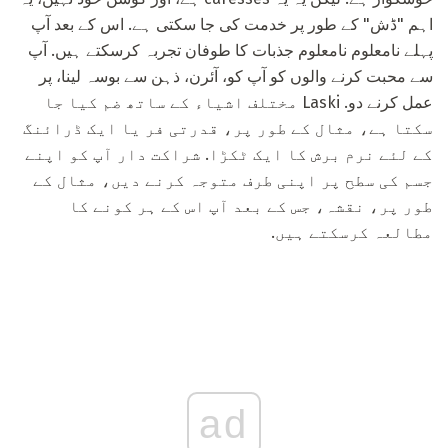
اہم "ڈش" کے طور پر خدمت کی جا سکتی ہے. اس کے بعد آپ
پہلے نامعلوم نامعلوم جذبات کا طوفان تجربہ کرسکتے ہیں. آپ
سے محبت کرنے والوں کو آپ کو، آئرن، ذہن سے بوسہ لینا، پر
عمل کرنے دو. Laski مختلف اشیاء کے ساتھ ضم کیا جا
سکتا ہے، مثال کے طور پر، قدرتی فر یا ایک ڈرائنگ
کے لئے نرم برش کا ایک ٹکڑا. شراکت دار آپ کو اپنے
جسم کی سطح پر اپنی طرف متوجہ کرنے دیں، مثال کے
طور پر، نقشہ، جس کے بعد آپ اس کے ہر کونے کا
مطالعہ کرسکتے ہیں.
ad