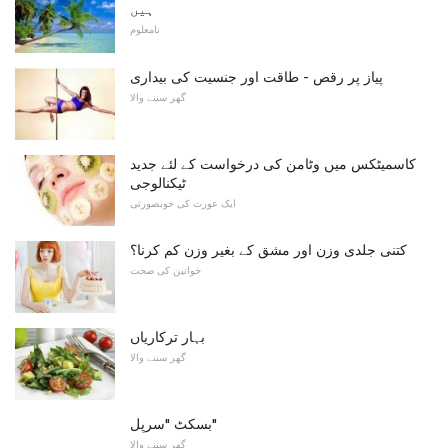
ہیں
نامعلوم
پیاز پر رقص - طاقت اور جنسیت کی بیداری
گھر سننے والا
کاسمیٹکس میں وٹامن کی درخواست کے لئے جدید
ٹیکنالوجی
ایک عورت کی خوبصورتی
کتنی جلدی وزن اور مشق کے بغیر وزن کم کرنا؟
خواتین کی صحت
بہار ترکاریاں
گھر سننے والا
بسکٹ "سرپل"
گھر سننے والا