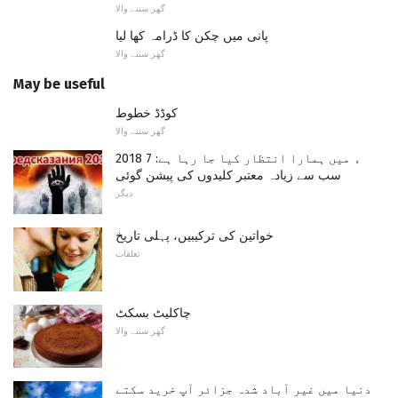
گھر سننے والا
پانی میں چکن کا ڈرامہ کھا لیا
گھر سننے والا
May be useful
کوڈڈ خطوط
گھر سننے والا
2018 ء میں ہمارا انتظار کیا جا رہا ہے: 7
سب سے زیادہ معتبر کلیدوں کی پیشن گوئی
دیگر
خواتین کی ترکیبیں، پہلی تاریخ
تعلقات
چاکلیٹ بسکٹ
گھر سننے والا
دنیا میں غیر آباد شدہ جزائر آپ خرید سکتے