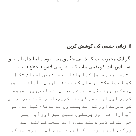
6. زبانی جنسی کی کوشش کریں
اگر ایک محبوب آپ کے ذہنی جگہوں سے بوسہ لینا چاہتا ہے تو
اسے اس بات کو یقینی بنانے کے لۓ. زبانی لاس orgasm کے
نتیجے میں حاصل کیا جاتا ہے ساتویں آسمان تک آپ
کو لے جا سکتا ہے. آپ کو ممکنہ طور پر آرام دہ اور
پرسکون ہونے کی ضرورت ہے، اپنے ساتھی پر بھروسہ
کریں اور اپنے سر کو بند کریں. اس واقعے میں جب ان
کی تحریک اور قدامت پسندوں نے بدنام کیا ہے، تو
آپ آرام دہ اور پرسکون نہیں ہیں اور آپ اپنی
خواہش کو کھو دیتے ہیں، ایک لمحے کے لئے اسے
روکے، اور پھر، مسکرا رہے ہیں، اس سے پوچھیں کہ