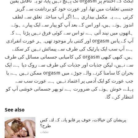
ایکٹ کے اختتام پر orgasm تک پہنچ نہیں پایا، تو یہ ناقابل یقین
جنسی تعلقات میں تھا، اور عورت خود کو برداشت سے گریز
کرتی ہے. یہ مکمل بیداری ہے! اگر آپ مباحثہ تعلق سے لطف
اندوز ہوتے ہیں، اور اس کے بعد آپ کو پیار سے ایک پیارے ہوئے
ہاتھوں میں نیند آتی ہے، تو اس سے کوئی فرق نہیں پڑتا ہے کہ
آپ کے پاس orgasm اور کتنی بار موجود تھی. ہر عورت انفرادی
ہے، آپ سب ایک یارٹیک کی طرف سے پیمائش نہیں کر سکتے
ہیں. کبھی کبھی orgasm کی کامیابی جسمانی مسائل کی طرف
سے نہیں، لیکن جذبات اور جذبات کی طرف سے روک دیا ہے. ایک
بحران کا سامنا کرنے والے جوڑے میں orgasm ممکن نہیں ہے، یا
جب عورت کو ایک آدمی پر اعتماد نہیں ہے. عورت سب سے
پہلے، خوش ہونے کی ضرورت ہے، تو پھر جسمانی خوشی آپ کو
انتظار کرے گا.
See also
پریشان کن خیالات، خوف پر قابو پانے کے لئے کس
طرح؟
تعلقات