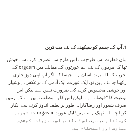
1. آپ کے جسم کو سیکھنے کے لئے مت ڈریں
ماں فطرت اس طرح سے اس طرح سے تصرف کرنے سے خوش
تھا کہ مردوں کے لئے ہم عورتوں کے مقابلے میں orgasm کے
تجربے کے لئے بہت آسان ہے. جیسا کہ اگر آپ اپنی دوڑ جاری
رکھنا چاہتے ہیں تو، ایک عورت، ایک آدمی کے برعکس، ہوشیار
اور خوشی محسوس کرنے کی ضرورت نہیں ہے. لیکن اس
نوعیت کا "فیصلے" ہے. لیکن اس کا یہ مطلب نہیں ہے کہ ہمیں
صرف شعور اور رضاکارانہ طور پر لطف اندوز کرنے سے انکار
کرنا چاہئے. ٹھیک ہے، نہیں! ایک عورت orgasm کا تجربہ
کرسکتا ہے، صرف اس کے لئے، اس سے زیادہ کوشش،
مہارت اور استحکام ہے.