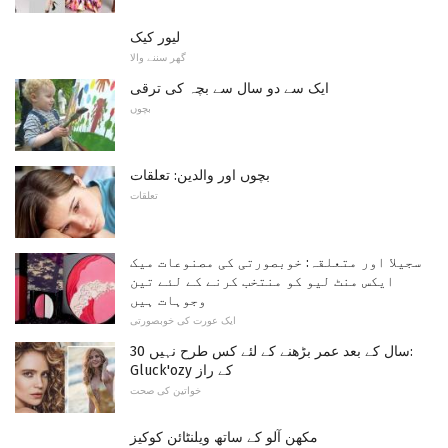
لیور کیک
گھر سننے والا
ایک سے دو سال سے بچہ کی ترقی
بچوں
بچوں اور والدین: تعلقات
تعلقات
سجیلا اور متعلقہ: خوبصورتی کی مصنوعات میک
ایکس منٹ لیو کو منتخب کرنے کے لئے تین
وجوہات ہیں
ایک عورت کی خوبصورتی
30 سال کے بعد عمر بڑھنے کے لئے کس طرح نہیں:
Gluck'ozy کے راز
خواتین کی صحت
مکھن آلو کے ساتھ ویلنٹائن کوکیز