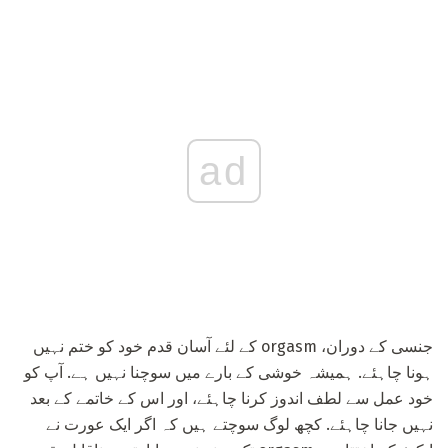
ad
جنسی کے دوران، orgasm کے لئے آسان قدم خود کو ختم نہیں
ہونا چاہئے. ہمیشہ خوشی کے بارے میں سوچنا نہیں ہے. آپ کو
خود عمل سے لطف اندوز کرنا چاہئے، اور اس کے خاتمے کے بعد
نہیں جانا چاہئے. کچھ لوگ سوچتے ہیں کہ اگر ایک عورت نے