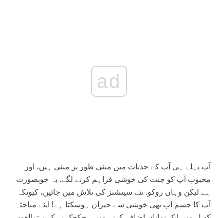
ad
آپ پہلے ہی آپ کے جذبات میں مبنی طور پر مبنی ہیں، اور
محبوب آپ کو جنت کی خوشی فراہم کرنے لگے. یہ خوبصورت
ہے لیکن وہاں روکو. نئے سینشنز کی تلاش میں جائیں، کیونکہ
آپ کا جسم اب بھی خوشی سے حیران ہوسکتا ہے! اپنے مباحثہ
کھیل میں ایک نمایاں اضافہ کرنے میں ہچکچک نہ کریں: بالغوں