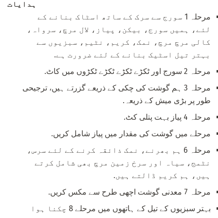
ہدایات
مرحلہ 1 سورج سے سرک کے ساتھ اسٹاک بنانے کے
لئے، ہمیں سورج، بیکن، پیاز، لال مرچ، سرواہ،
کالی مرچ مرچ، نمک، کریم، نٹیم، سبزیوں سے
بہتر تیل اسٹیک بنانے کے لئے ضرورت ہے.
مرحلہ 2 سورج اور ٹکڑے ٹکڑے ٹکڑے ٹکڑوں میں کاٹ.
مرحلہ 3 ہم گوشت کی چکی کے ذریعے گزرتے ہیں، ترجیحی
طور پر بڑی میش کے ذریعہ.
مرحلہ 4 پیاز بہت پتلی کٹ.
مرحلے میں گوشت کی مقدار میں پیاز شامل کریں.
مرحلہ 6 ہم بھرنے، نمک ذائقہ کرنے کے لئے سرس،
نٹمج، سیاہ اور سرخ زمین مرچ بھی شامل کرتے
ہیں، ہم کریم ڈالتے ہیں.
مرحلہ 7 معدنی گوشت اچھی طرح سے مکس کریں.
بہتر سبزیوں کے تیل کے ہاتھوں میں مرحلے 8 چکنا ہوا