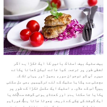
بیف سٹیک بیف اسٹاک بائیں کا ایک ٹکڑا ہے اگر
لفظی طور پر ترجمہ کیا جائے. لیکن کھانا پکانے
میں، آپ کو نوجوان سور، بھیڑ اور یہاں تک کہ
مچھلی سے پکایا سٹیک کے لئے ترکیبیں بھی مل سکتی
ہیں! اس کے علاوہ، اسٹیک ایک مکمل ٹکڑا کے طور پر
پکایا جا سکتا ہے، اور کھنڈی ہوئی گوشت سے (کٹ یا
ایک گوشت کی چکی کے ذریعہ چھوٹا جاتا ہے). فورڈیم
میں شامل کردہ سرپرست ایک منفرد ذائقہ اور خوشبو