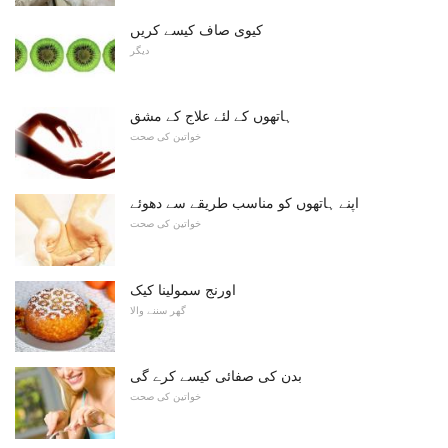
کیوی صاف کیسے کریں
دیگر
ہاتھوں کے لئے علاج کے مشق
خواتین کی صحت
اپنے ہاتھوں کو مناسب طریقے سے دھوئے
خواتین کی صحت
اورنج سمولینا کیک
گھر سننے والا
بدن کی صفائی کیسے کرے گی
خواتین کی صحت