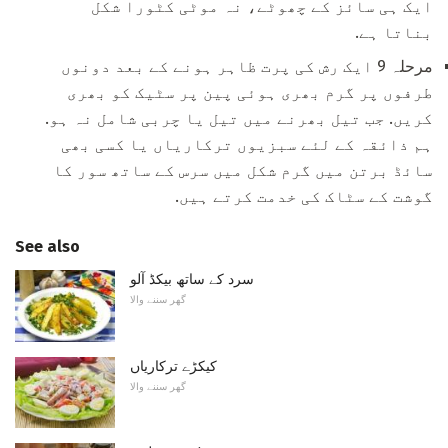
ایک ہی سائز کے چھوٹے، نہ موٹی کٹورا شکل
بناتا ہے.
مرحلہ 9 ایک رش کی پرت ظاہر ہونے کے بعد دونوں
طرفوں پر گرم بھری ہوئی پین پر سٹیک کو بھری
کریں. جب تیل بھرنے میں تیل یا چربی شامل نہ ہو.
ہم ذائقہ کے لئے سبزیوں ترکاریاں یا کسی بھی
سائڈ برتن میں گرم شکل میں سرس کے ساتھ سور کا
گوشت کے سٹاک کی خدمت کرتے ہیں.
See also
سرد کے ساتھ بیکڈ آلو
گھر سننے والا
کیکڑے ترکاریاں
گھر سننے والا