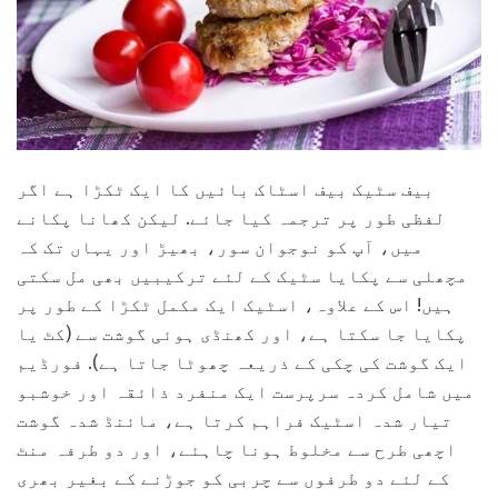
بیف سٹیک بیف اسٹاک بائیں کا ایک ٹکڑا ہے اگر
لفظی طور پر ترجمہ کیا جائے. لیکن کھانا پکانے
میں، آپ کو نوجوان سور، بھیڑ اور یہاں تک کہ
مچھلی سے پکایا سٹیک کے لئے ترکیبیں بھی مل سکتی
ہیں! اس کے علاوہ، اسٹیک ایک مکمل ٹکڑا کے طور پر
پکایا جا سکتا ہے، اور کھنڈی ہوئی گوشت سے (کٹ یا
ایک گوشت کی چکی کے ذریعہ چھوٹا جاتا ہے). فورڈیم
میں شامل کردہ سرپرست ایک منفرد ذائقہ اور خوشبو
تیار شدہ اسٹیک فراہم کرتا ہے، مائنڈ شدہ گوشت
اچھی طرح سے مخلوط ہونا چاہئے، اور دو طرفہ منٹ
کے لئے دو طرفوں سے چربی کو جوڑنے کے بغیر بھری