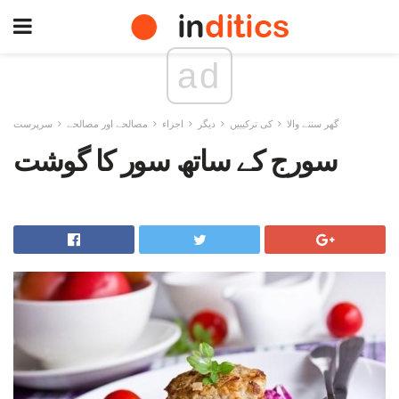
ad
گھر سننے والا
کی ترکیبیں
دیگر
اجزاء
مصالحے اور مصالحے
سرپرست
سورج کے ساتھ سور کا گوشت