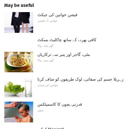
May be useful
فیشن خواتین کی جیکٹ
خواتین کے فیشن
کافی بھرنے کے ساتھ چاکلیٹ بسکٹ
گھر سننے والا
مٹی، گاجر اور پنیر سے ترکاریاں
گھر سننے والا
زہریلا جسم کی صفائی، لوک طریقوں کو صاف کرنا
خواتین کی صحت
قدرتی بچوں کا کاسمیٹکس
بچوں