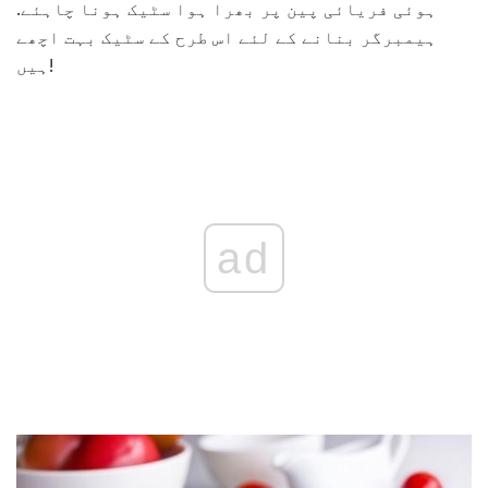
ہوئی فریائی پین پر بھرا ہوا سٹیک ہونا چاہئے.
ہیمبرگر بنانے کے لئے اس طرح کے سٹیک بہت اچھے
ہیں!
ad