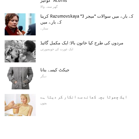
کوکیز "Acorns"
گھر سننے والا
کرینا Razumovskaya کے بارے میں سوالات "میجر 3"
کے بارے میں
ستارے
مردوں کی طرح کیا خاتون بالا: ایک مکمل گائیڈ
ایک عورت کی خوبصورتی
جیکٹ کیسے بنانا
دیگر
ایک چھوٹا بچہ کھانے سے انکار کر دیتا ہے
بچوں