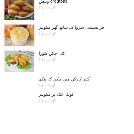
ویلش croutons
گھر سننے والا
فرانسیسی سروا کے ساتھ گھر میئونیز
گھر سننے والا
کٹی چکن کٹورا
گھر سننے والا
کثیر کارکن میں چکن کے پنکھ
گھر سننے والا
کوئلہ انڈے پر میئونیز
گھر سننے والا