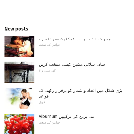
New posts
جسم کے لئے زیادہ تھکاوٹ خطرناک ہے
خواتین کی صحت
سادہ سلائی مشین کیسے منتخب کریں
گھر سننے والا
بڑی شکل میں اعداد و شمار کو برقرار رکھنے کے
قواعد
کھیل
Viburnum سے برتن کی ترکیبیں
خواتین کی صحت