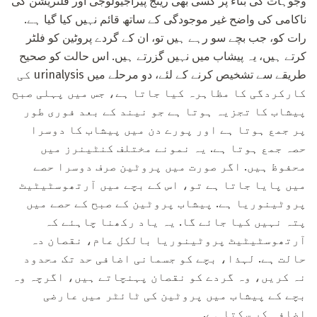
وجوہات کی بناء پر کسی بھی رینج پیراجیولوجی اور فلٹریشن کی
ناکامی کی واضح غیر موجودگی کے ساتھ قائم نہیں کیا گیا ہے.
رات کو، جب بچے سو رہے ہیں تو، ان کے گردے پروٹین کو فلٹر
کرتے ہیں، یہ پیشاب میں نہیں گزرتے ہیں. اس حالت کو صحیح
طریقے سے تشخیص کرنے کے لئے، دو مرحلے میں urinalysis کی
کارکردگی کا مظاہرہ کیا جاتا ہے، جس میں پہلی صبح
پیشاب کا تجزیہ ہوتا ہے جو نیند کے بعد فوری طور
پر جمع ہوتا ہے اور پورے دن میں پیشاب کا دوسرا
حصہ جمع ہوتا ہے. یہ نمونے مختلف کنٹینرز میں
محفوظ ہیں. اگر صورت میں پروٹین صرف دوسرا حصے
میں پایا جاتا ہے تو، اس کے بچے میں آرتھوسٹیٹیٹ
پروٹینوریا ہے. پیشاب پروٹین کے صبح کے حصے میں
پتہ نہیں کیا جائے گا. یہ یاد رکھنا چاہئے کہ
آرتھوسٹیٹیٹ پروٹینوریا بالکل عام، نقصان دہ
حالت ہے. لہذا، بچے کو جسمانی اضافی حد تک محدود
نہ کریں، وہ گردے کو نقصان پہنچاتے ہیں، اگرچہ وہ
بچے کے پیشاب میں پروٹین کی ٹائٹر میں عارضی
اضافہ کر سکتا ہے.