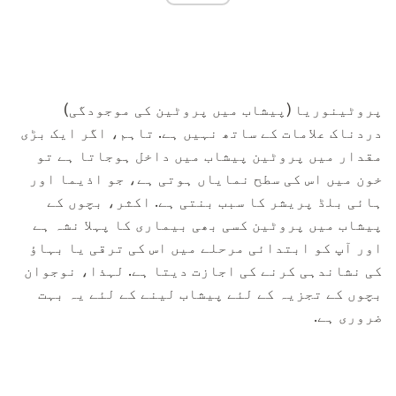
پروٹینوریا (پیشاب میں پروٹین کی موجودگی)
دردناک علامات کے ساتھ نہیں ہے. تاہم، اگر ایک بڑی
مقدار میں پروٹین پیشاب میں داخل ہوجاتا ہے تو
خون میں اس کی سطح نمایاں ہوتی ہے، جو اذیما اور
ہائی بلڈ پریشر کا سبب بنتی ہے. اکثر، بچوں کے
پیشاب میں پروٹین کسی بھی بیماری کا پہلا نشہ ہے
اور آپ کو ابتدائی مرحلے میں اس کی ترقی یا بہاؤ
کی نشاندہی کرنے کی اجازت دیتا ہے. لہذا، نوجوان
بچوں کے تجزیہ کے لئے پیشاب لینے کے لئے یہ بہت
ضروری ہے.