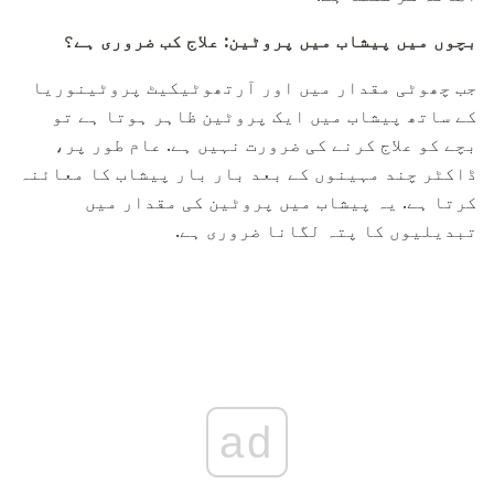
بچوں میں پیشاب میں پروٹین: علاج کب ضروری ہے؟
جب چھوٹی مقدار میں اور آرتھوٹیکیٹ پروٹینوریا
کے ساتھ پیشاب میں ایک پروٹین ظاہر ہوتا ہے تو
بچے کو علاج کرنے کی ضرورت نہیں ہے. عام طور پر،
ڈاکٹر چند مہینوں کے بعد بار بار پیشاب کا معائنہ
کرتا ہے. یہ پیشاب میں پروٹین کی مقدار میں
تبدیلیوں کا پتہ لگانا ضروری ہے.
ad