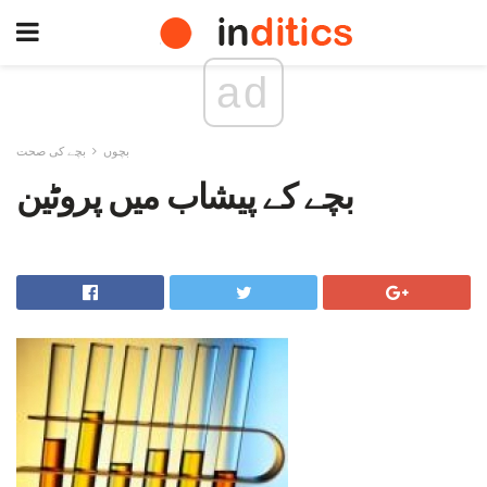
ad
بچوں
بچے کی صحت
بچے کے پیشاب میں پروٹین