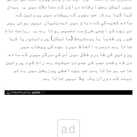
میں. لیکن بعض اوقات دواؤں کے معاملات میں یہ بیان
کیا گیا ہے کہ جب بچوں کے پیشاب میں پروٹین کے
ساتھ کشیدگی کے دباؤ میں تبدیلیاں نہیں ہوتی ہیں
تو بچے کو اچھی طرح سے محسوس ہوتا ہے. یہ ریاست عام
طور پر طلبا یاہوسٹیٹک (سائیکل) پروٹینوریا کہا
جاتا ہے. دوسرے الفاظ میں، بچے کی پیشاب میں
پروٹین کی ظاہری شکل میں اس کی سرگرمیوں کے ساتھ
دن کے وقت، جسم کی عمودی حیثیت ہے. رات کو، پروٹین
غائب ہو جاتا ہے، جب بچے افقی پوزیشن میں ہے تو
نیند کے دوران پتہ چلا نہیں جاتا ہے.
ad