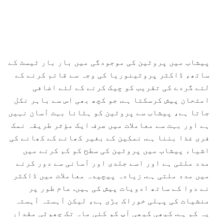
پیشاب میں پروٹین کی موجودگی میں بار بار ٹیسٹ کے
ساتھ، ڈاکٹر پروٹینوریا کی وجہ سے قائم کرنے کے
لئے گردے کی تقریب کو چیک کرنے کے لئے اضافی
امتحان پیش کرسکتا ہے. جو کچھ بھی اس سے باہر نکل
جاتا ہے، پیشاب سے پروٹین کو ہٹانا بہت آسان نہیں
ہے اور بہت سے معاملات میں صرف ایک مؤثر طریقہ نمک
فری غذا بننا ہے. نمکین کے بغیر کھانے کے کھانے کی
اشیاء پیشاب میں پروٹین کی سطح کو کم کرنے میں
مدد ملتی ہے اور اسے جلدی اور آسانی سے دور کرنے
میں مدد ملتی ہے. زیادہ پیچیدہ معاملات میں ڈاکٹر
نے دوا کے ساتھ ادویات پیش کی ہیں. عام طور پر
منشیات کی پہلی خوراک بڑی ہے، لیکن آہستہ آہستہ
یہ کم ہے. کبھی کبھی آپ کو کئی ماہ تک چھوٹی مقدار