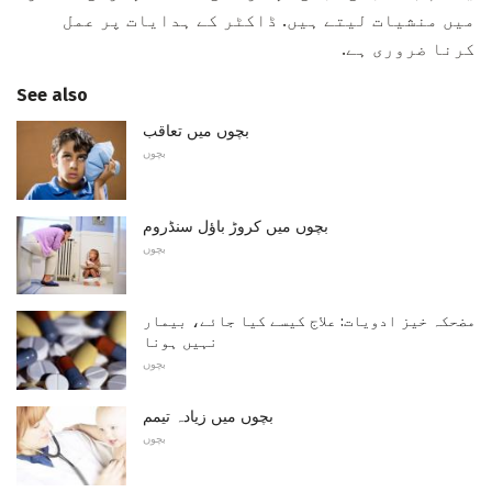
میں منشیات لیتے ہیں. ڈاکٹر کے ہدایات پر عمل
کرنا ضروری ہے.
See also
بچوں میں تعاقب
بچوں
بچوں میں کروڑ باؤل سنڈروم
بچوں
مضحکہ خیز ادویات: علاج کیسے کیا جائے، بیمار
نہیں ہونا
بچوں
بچوں میں زیادہ تیمم
بچوں