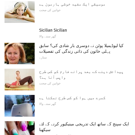
موسیقی ایک مفید خوشی ہارمون ہے
خواتین کی صحت
Sicilian Sicilian
گھر سننے والا
کیا لیوڈیمیلا پوٹن نے دوسری بار شادی کی؟ سابق
پہلی خاتون کی ذاتی زندگی کی تفصیلات
ستارے
پیدائش دینے کے بعد پرانے فارم کو کس طرح
واپس آنا ہے؟
خواتین کی صحت
کمرے میں ہوا کو کس طرح نمکنا ہے
گھر سننے والا
ایک سپنج کے ساتھ ایک تدریجی مینیکیور کرنے کے لئے
سیکھنا