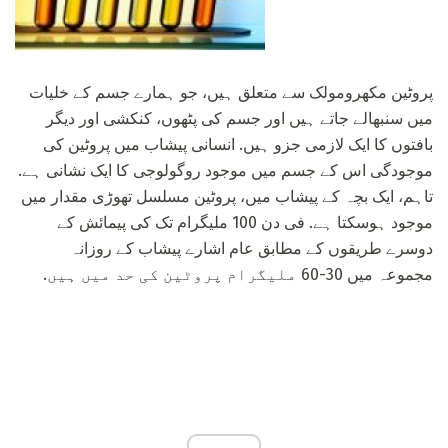
پروٹین مکھرومولک سے متعلق ہیں، جو ہمارے جسم کے خلیات
میں سنبھالے جاتے ہیں اور جسم کی پٹھوں، کنکشی اور دیگر
بافتوں کا ایک لازمی جزو ہیں. انسانی پیشاب میں پروٹین کی
موجودگی اس کے جسم میں موجود روگولوجی کا ایک نشانی ہے.
تاہم، ایک بچہ کے پیشاب میں، پروٹین مسلسل تھوڑی مقدار میں
موجود ہوسکتا ہے. فی دن 100 ملیگرام تک کی پیمائش کے
دوسرے طریقوں کے مطابق عام اشارے پیشاب کے روزانہ
مجموعہ میں 30-60 ملیگرام پروٹین کی حد میں ہیں.