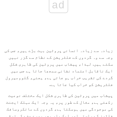
ad
زیادہ سے زیادہ انسانی پروٹین بہت بڑے ہیں، جس کی
وجہ سے وہ گردوں کے فلٹریشن کے نظام سے گزر نہیں
سکتے ہیں. لہذا، پیشاب میں پروٹین کی ظاہری شکل
ایک ناقابل اعتماد نشانی سمجھا جاتا ہے جس میں
گردے کی تقریب خراب ہو جاتی ہے، یعنی، گلوومیرول
فلٹریشن کو خراب کیا جاتا ہے.
پیشاب میں پروٹین کی ظاہری شکل ایک مختلف نوعیت
رکھتی ہے، مثال کے طور پر، یہ وجہ ایک مہلک ایجنٹ
کی موجودگی میں ہوسکتا ہے، گردوں کے مائکروسافک
فلٹرز کے راستہ اور ایک بار پھر پورے عضے کی ترقی