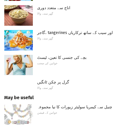
اناج سے متعدد دوری
گھر سننے والا
گاجر، tangerines اور سیب کے ساتھ ترکاریاں
گھر سننے والا
بچے کی جنسی کا تعین، ٹیسٹ
خواتین کی صحت
گرل پر چکن ٹانگیں
گھر سننے والا
May be useful
چنیل سے کیمریا سولیئر زیورات کا نیا مجموعہ
خواتین کے فیشن