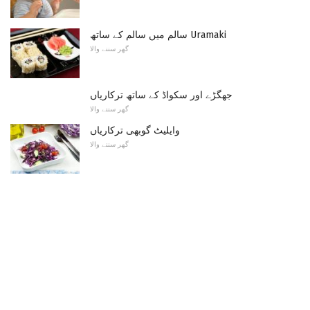
سالم میں سالم کے ساتھ Uramaki
گھر سننے والا
جھگڑے اور سکواڈ کے ساتھ ترکاریاں
گھر سننے والا
وایلیٹ گوبھی ترکاریاں
گھر سننے والا