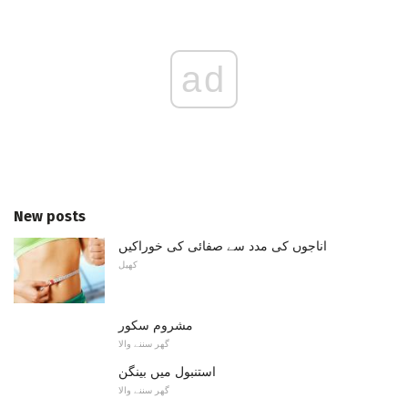
ad
New posts
اناجوں کی مدد سے صفائی کی خوراکیں
کھیل
مشروم سکور
گھر سننے والا
استنبول میں بینگن
گھر سننے والا