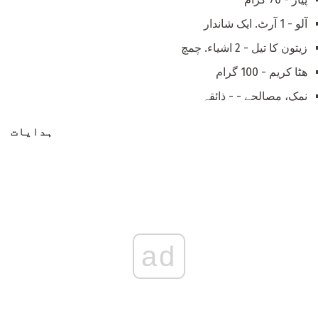
آلو - 1 آرٹ. ایک شاندار
زیتون کا تیل - 2 اشیاء. چمچ
ھٹا کریم - 100 گرام
نمک، مصالحے - - ذائقہ
ہدایات
ad