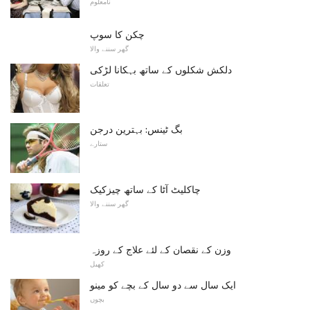
نامعلوم
چکن کا سوپ
گھر سننے والا
دلکش شکلوں کے ساتھ بہکانا لڑکی
تعلقات
بگ ٹینس: بہترین درجن
ستارے
چاکلیٹ آٹا کے ساتھ چیزکیک
گھر سننے والا
وزن کے نقصان کے لئے علاج کے روزہ
کھیل
ایک سال سے دو سال کے بچے کو مینو
بچوں