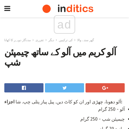
ad
گھر سننے والا
کی ترکیبیں
دیگر
تقرری
مددگار دوپہر کا کھانا
آلو کریم میں آلو کے ساتھ چیمپئن
شپ
اجزاء:
آلو دھونا، چھڑی اور ان کو کاٹ دیں. پیل پیاز پتلی چپ. شا
آلو - 250 گرام
چیمپئن شپ - 250 گرام
پیاز - 70 گرام