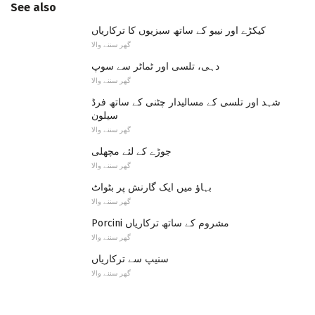
See also
کیکڑے اور نیبو کے ساتھ سبزیوں کا ترکاریاں
گھر سننے والا
دہی، تلسی اور ٹماٹر سے سوپ
گھر سننے والا
شہد اور تلسی کے مسالیدار چٹنی کے ساتھ فرڈ
سیلون
گھر سننے والا
جوڑے کے لئے مچھلی
گھر سننے والا
بہاؤ میں ایک گارنش پر بٹواٹ
گھر سننے والا
Porcini مشروم کے ساتھ ترکاریاں
گھر سننے والا
سنیپ سے ترکاریاں
گھر سننے والا