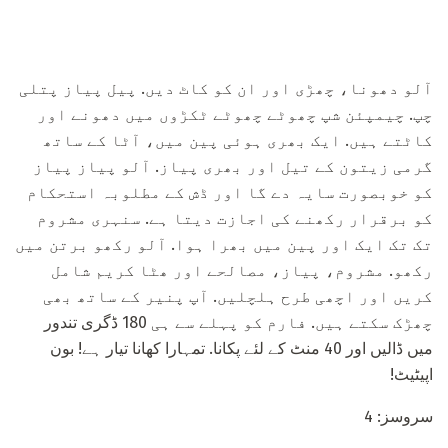
آلو دھونا، چھڑی اور ان کو کاٹ دیں. پیل پیاز پتلی
چپ. چیمپئن شپ چھوٹے چھوٹے ٹکڑوں میں دھونے اور
کاٹتے ہیں. ایک بھری ہوئی پین میں، آٹا کے ساتھ
گرمی زیتون کے تیل اور بھری پیاز. آلو پیاز پیاز
کو خوبصورت سایہ دے گا اور ڈش کے مطلوبہ استحکام
کو برقرار رکھنے کی اجازت دیتا ہے. سنہری مشروم
تک تک ایک اور پین میں بھرا ہوا. آلو رکھو برتن میں
رکھو. مشروم، پیاز، مصالحے اور ھٹا کریم شامل
کریں اور اچھی طرح ہلچلیں. آپ پنیر کے ساتھ بھی
چھڑک سکتے ہیں. فارم کو پہلے سے ہی 180 ڈگری تندور
میں ڈالیں اور 40 منٹ کے لئے پکانا. تمہارا کھانا تیار ہے! بون
اپیٹیٹ!
سروسز: 4