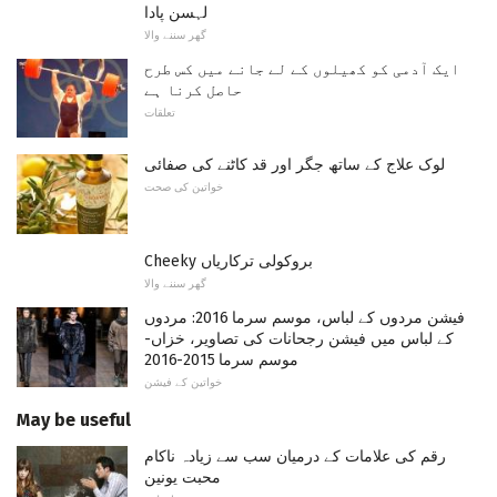
لہسن پادا
گھر سننے والا
ایک آدمی کو کھیلوں کے لے جانے میں کس طرح
حاصل کرنا ہے
تعلقات
لوک علاج کے ساتھ جگر اور قد کاٹنے کی صفائی
خواتین کی صحت
Cheeky بروکولی ترکاریاں
گھر سننے والا
فیشن مردوں کے لباس، موسم سرما 2016: مردوں
کے لباس میں فیشن رجحانات کی تصاویر، خزاں-
موسم سرما 2015-2016
خواتین کے فیشن
May be useful
رقم کی علامات کے درمیان سب سے زیادہ ناکام
محبت یونین